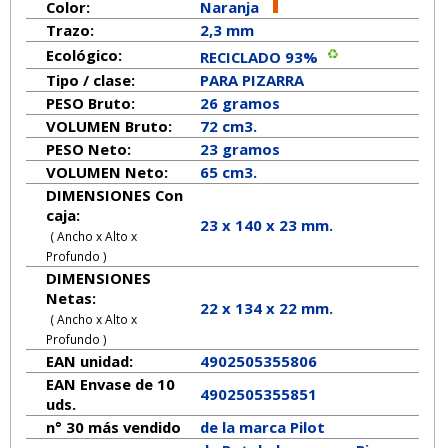
Color:
Naranja
Trazo:
2,3 mm
Ecológico:
RECICLADO 93%
Tipo / clase:
PARA PIZARRA
PESO Bruto:
26 gramos
VOLUMEN Bruto:
72 cm3.
PESO Neto:
23
gramos
VOLUMEN Neto:
65 cm3.
DIMENSIONES Con
caja:
23 x 140 x 23 mm.
( Ancho x Alto x
Profundo )
DIMENSIONES
Netas:
22
x
134
x
22
mm.
( Ancho x Alto x
Profundo )
EAN unidad:
4902505355806
EAN Envase de 10
4902505355851
uds.
n° 30 más vendido
de la marca
Pilot