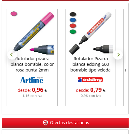
Rotulador pizarra
Rotulador Pizarra
ca
blanca borrable, color
blanca edding 660
rosa punta 2mm
borrable tipo veleda
rotu
0,96
0,79
desde:
€
desde:
€
1,16 con Iva
0,96 con Iva
Ofertas destacadas