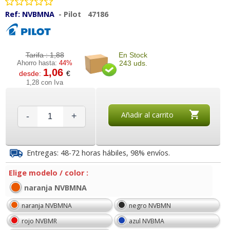
Ref:
NVBMNA
-
Pilot
47186
Tarifa :
1,88
En Stock
Ahorro hasta:
44%
243 uds.
1,06
desde:
€
1,28 con Iva
Añadir al carrito
-
+
Entregas: 48-72 horas hábiles, 98% envíos.
Elige modelo / color :
naranja NVBMNA
naranja NVBMNA
negro NVBMN
rojo NVBMR
azul NVBMA