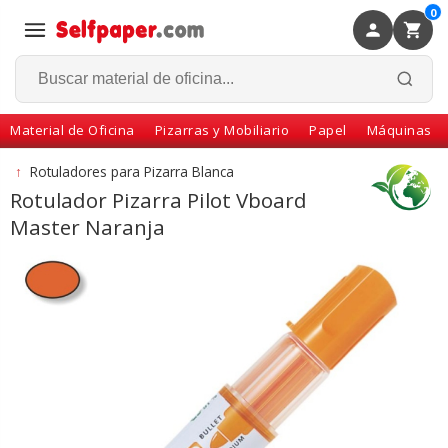
0
×
Volver
Material de Oficina
Pizarras y Mobiliario
Papel
Máquinas
↑
Rotuladores para Pizarra Blanca
Rotulador Pizarra Pilot Vboard
Master Naranja