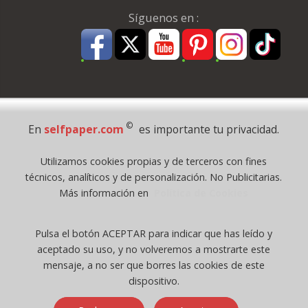
Síguenos en :
Pago Seguro
©
En
selfpaper.com
es importante tu privacidad.
© 1995 - 2026 Grupo Selfpaper.
Utilizamos cookies propias y de terceros con fines
Todos los derechos reservados
técnicos, analíticos y de personalización. No Publicitarias.
©selfpaper.com, y las webs de ©gruposelfpaper.org están gestionadas, y
Más información en
Política de Cookies
son propiedad de :
Suministros de Oficina Self-Paper, S.L. - C.I.F. B97233654, inscrita en el
Pulsa el botón ACEPTAR para indicar que has leído y
Registro Mercantil de Valencia ( España ) CEE:
aceptado su uso, y no volveremos a mostrarte este
Tomo 7263, Libro 4565, Folio 1, Sección 8, Hoja V-85203.
mensaje, a no ser que borres las cookies de este
dispositivo.
Móvil / Tablet - Bot mozilla/5.0 (linux; android 14; pixel 8)