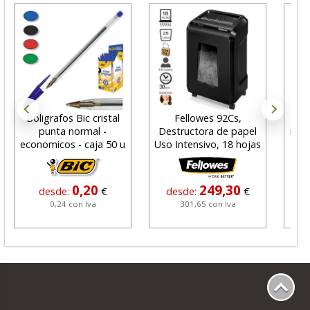
Boligrafos Bic cristal
Fellowes 92Cs,
punta normal -
Destructora de papel
num
economicos - caja 50 u
Uso Intensivo, 18 hojas
10
0,20
249,30
desde:
€
desde:
€
0,24 con Iva
301,65 con Iva