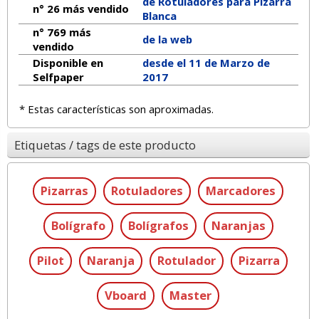
de Rotuladores para Pizarra
n° 26 más vendido
Blanca
n° 769 más
de la web
vendido
Disponible en
desde el 11 de Marzo de
Selfpaper
2017
* Estas características son aproximadas.
Etiquetas / tags de este producto
Pizarras
Rotuladores
Marcadores
Bolígrafo
Bolígrafos
Naranjas
Pilot
Naranja
Rotulador
Pizarra
Vboard
Master