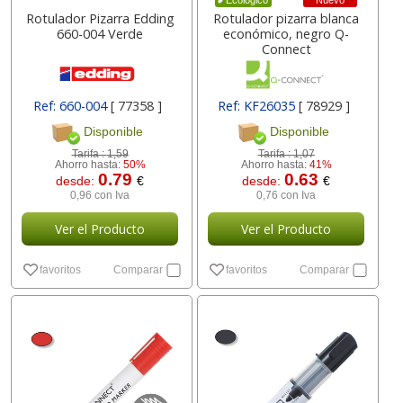
Nuevo
Ecológico
Rotulador Pizarra Edding
Rotulador pizarra blanca
660-004 Verde
económico, negro Q-
Connect
Ref: 660-004
[ 77358 ]
Ref: KF26035
[ 78929 ]
Disponible
Disponible
Tarifa :
1,59
Tarifa :
1,07
Ahorro hasta:
50%
Ahorro hasta:
41%
0.79
0.63
desde:
€
desde:
€
0,96 con Iva
0,76 con Iva
Ver el Producto
Ver el Producto
favoritos
Comparar
favoritos
Comparar