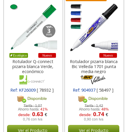
Nuevo
Nuevo
Ecológico
Rotulador Q-connect
Rotulador pizarra blanca
pizarra blanca Verde,
Bic Velleda 1701 punta
económico
media negro
Ref: KF26009
[ 78932 ]
Ref: 904937
[ 58497 ]
Disponible
Disponible
Tarifa :
1,07
Tarifa :
1,42
Ahorro hasta:
41%
Ahorro hasta:
48%
0.63
0.74
desde:
€
desde:
€
0,76 con Iva
0,90 con Iva
Ver el Producto
Ver el Producto