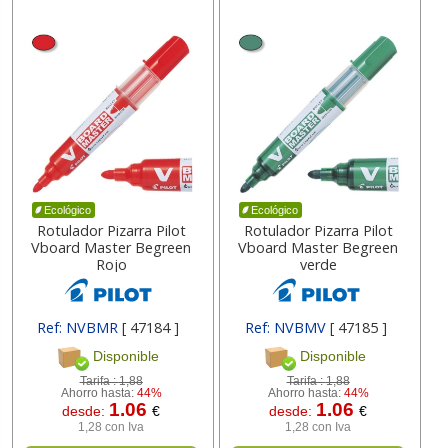
Ecológico
Ecológico
Rotulador Pizarra Pilot
Rotulador Pizarra Pilot
Vboard Master Begreen
Vboard Master Begreen
Rojo
verde
Ref: NVBMR
[ 47184 ]
Ref: NVBMV
[ 47185 ]
Disponible
Disponible
Tarifa :
1,88
Tarifa :
1,88
Ahorro hasta:
44%
Ahorro hasta:
44%
1.06
1.06
desde:
€
desde:
€
1,28 con Iva
1,28 con Iva