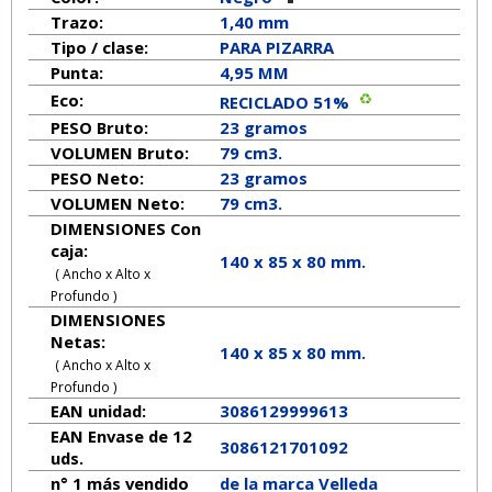
Trazo:
1,40 mm
Tipo / clase:
PARA PIZARRA
Punta:
4,95 MM
Eco:
RECICLADO 51%
PESO Bruto:
23 gramos
VOLUMEN Bruto:
79 cm3.
PESO Neto:
23
gramos
VOLUMEN Neto:
79 cm3.
DIMENSIONES Con
caja:
140 x 85 x 80 mm.
( Ancho x Alto x
Profundo )
DIMENSIONES
Netas:
140
x
85
x
80
mm.
( Ancho x Alto x
Profundo )
EAN unidad:
3086129999613
EAN Envase de 12
3086121701092
uds.
n° 1 más vendido
de la marca
Velleda