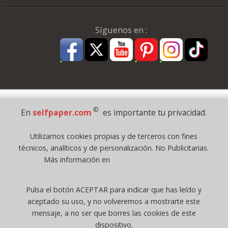
Síguenos en :
Pago Seguro
©
En
selfpaper.com
es importante tu privacidad.
© 1995 - 2026 Grupo Selfpaper.
Utilizamos cookies propias y de terceros con fines
Todos los derechos reservados
técnicos, analíticos y de personalización. No Publicitarias.
©selfpaper.com, y las webs de ©gruposelfpaper.org están gestionadas, y
Más información en
Política de Cookies
son propiedad de :
Suministros de Oficina Self-Paper, S.L. - C.I.F. B97233654, inscrita en el
Pulsa el botón ACEPTAR para indicar que has leído y
Registro Mercantil de Valencia ( España ) CEE:
aceptado su uso, y no volveremos a mostrarte este
Tomo 7263, Libro 4565, Folio 1, Sección 8, Hoja V-85203.
mensaje, a no ser que borres las cookies de este
dispositivo.