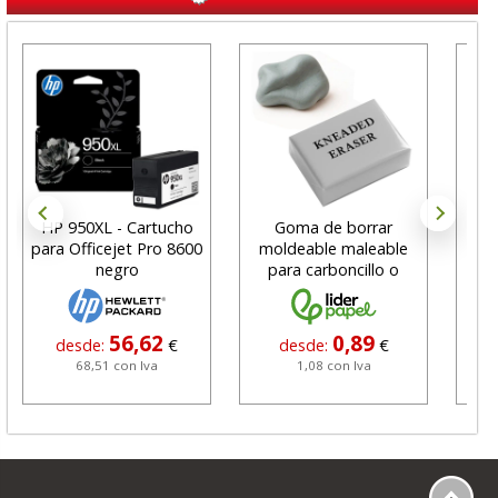
HP 950XL - Cartucho
Goma de borrar
H
para Officejet Pro 8600
moldeable maleable
C
negro
para carboncillo o
N
grafito
56,62
0,89
desde:
€
desde:
€
68,51 con Iva
1,08 con Iva