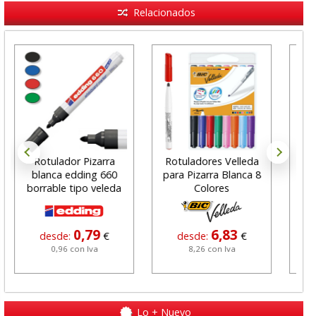
Relacionados
Rotulador Pizarra
Rotuladores Velleda
blanca edding 660
para Pizarra Blanca 8
Ma
borrable tipo veleda
Colores
m
0,79
6,83
desde:
€
desde:
€
0,96 con Iva
8,26 con Iva
Lo + Nuevo