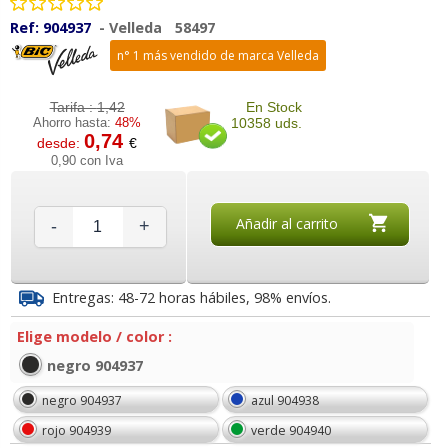
Ref:
904937
-
Velleda
58497
n° 1 más vendido de marca Velleda
Tarifa :
1,42
En Stock
Ahorro hasta:
48%
10358 uds.
0,74
desde:
€
0,90 con Iva
Añadir al carrito
-
+
Entregas: 48-72 horas hábiles, 98% envíos.
Elige modelo / color :
negro 904937
negro 904937
azul 904938
rojo 904939
verde 904940