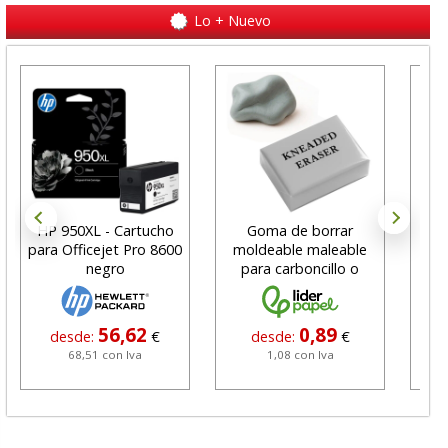
Lo + Nuevo
HP 950XL - Cartucho
Goma de borrar
H
para Officejet Pro 8600
moldeable maleable
C
negro
para carboncillo o
N
grafito
56,62
0,89
desde:
€
desde:
€
68,51 con Iva
1,08 con Iva