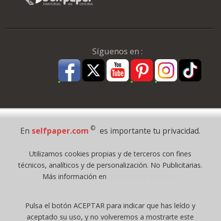
Síguenos en :
Pago Seguro
©
En
selfpaper.com
es importante tu privacidad.
© 1995 - 2026 Grupo Selfpaper.
Utilizamos cookies propias y de terceros con fines
Todos los derechos reservados
técnicos, analíticos y de personalización. No Publicitarias.
©selfpaper.com, y las webs de ©gruposelfpaper.org están gestionadas, y
Más información en
Política de Cookies
son propiedad de :
Suministros de Oficina Self-Paper, S.L. - C.I.F. B97233654, inscrita en el
Pulsa el botón ACEPTAR para indicar que has leído y
Registro Mercantil de Valencia ( España ) CEE:
aceptado su uso, y no volveremos a mostrarte este
Tomo 7263, Libro 4565, Folio 1, Sección 8, Hoja V-85203.