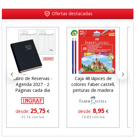
Ofertas destacadas
Libro de Reservas -
Caja 48 lápices de
Al
Agenda 2027 - 2
colores Faber-castell,
Trus
Páginas cada dia
pinturas de madera
U
25,75
8,95
desde:
€
desde:
€
31,16 con Iva
10,83 con Iva