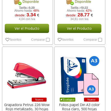
Disponible
Disponible
Tarifa :
6,39
Tarifa :
49,33
Ahorro hasta:
48%
Ahorro hasta:
42%
3.34
28.77
desde:
€
desde:
€
4,04 con Iva
34,81 con Iva
Ver el Producto
Ver el Producto
favoritos
Comparar
favoritos
Comparar
Nuevo
Nuevo
Ecológico
Grapadora Petrus 226 Wow
Folios papel Din A3 color
Rojo metalizado, 30 hojas
Rosa claro, 500 hojas