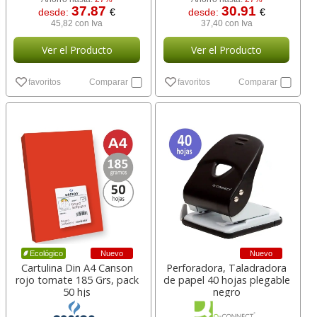
37.87
30.91
desde:
€
desde:
€
45,82 con Iva
37,40 con Iva
Ver el Producto
Ver el Producto
favoritos
Comparar
favoritos
Comparar
Nuevo
Nuevo
Ecológico
Cartulina Din A4 Canson
Perforadora, Taladradora
rojo tomate 185 Grs, pack
de papel 40 hojas plegable
50 hjs
negro