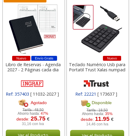
Nuevo
Envío Gratis
Nuevo
Libro de Reservas - Agenda
Teclado Numérico Usb para
2027 - 2 Páginas cada dia
Portatil Trust Xalas numpad
Ref: 357403
[ 11032-2027 ]
Ref: 22221
[ 173637 ]
Agotado
Disponible
Tarifa :
48,50
Tarifa :
18,50
Ahorro hasta:
47%
Ahorro hasta:
35%
25.75
11.95
desde:
€
desde:
€
31,16 con Iva
14,46 con Iva
Ver el Producto
Ver el Producto