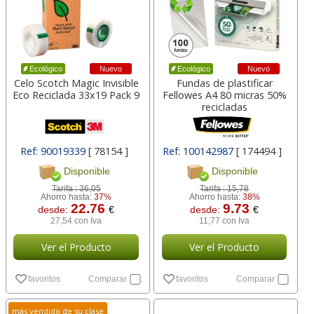
Nuevo
Nuevo
Ecológico
Ecológico
Celo Scotch Magic Invisible
Fundas de plastificar
Eco Reciclada 33x19 Pack 9
Fellowes A4 80 micras 50%
recicladas
Ref: 90019339
[ 78154 ]
Ref: 100142987
[ 174494 ]
Disponible
Disponible
Tarifa :
36,05
Tarifa :
15,78
Ahorro hasta:
37%
Ahorro hasta:
38%
22.76
9.73
desde:
€
desde:
€
27,54 con Iva
11,77 con Iva
Ver el Producto
Ver el Producto
favoritos
Comparar
favoritos
Comparar
más vendido de su clase