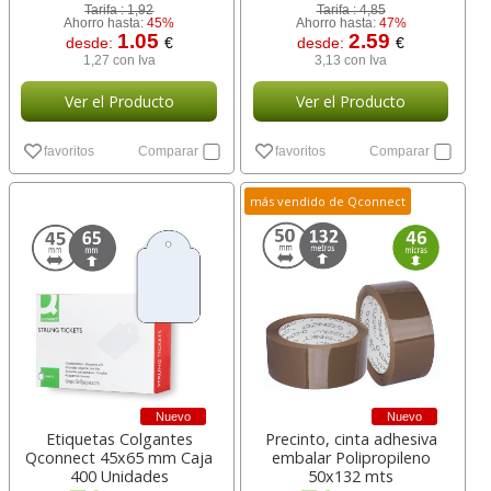
Tarifa :
1,92
Tarifa :
4,85
Ahorro hasta:
45%
Ahorro hasta:
47%
1.05
2.59
desde:
€
desde:
€
1,27 con Iva
3,13 con Iva
Ver el Producto
Ver el Producto
favoritos
Comparar
favoritos
Comparar
más vendido de Qconnect
Nuevo
Nuevo
Etiquetas Colgantes
Precinto, cinta adhesiva
Qconnect 45x65 mm Caja
embalar Polipropileno
400 Unidades
50x132 mts