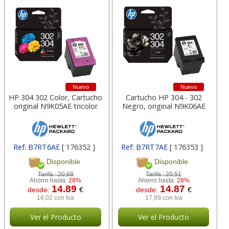
Nuevo
Nuevo
HP 304 302 Color, Cartucho
Cartucho HP 304 - 302
original N9K05AE tricolor
Negro, original N9K06AE
Ref: B7RT6AE
[ 176352 ]
Ref: B7RT7AE
[ 176353 ]
Disponible
Disponible
Tarifa :
20,68
Tarifa :
20,51
Ahorro hasta:
28%
Ahorro hasta:
28%
14.89
14.87
desde:
€
desde:
€
18,02 con Iva
17,99 con Iva
Ver el Producto
Ver el Producto