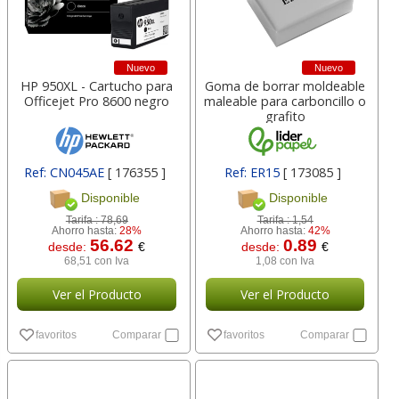
Nuevo
Nuevo
HP 950XL - Cartucho para
Goma de borrar moldeable
Officejet Pro 8600 negro
maleable para carboncillo o
grafito
Ref: CN045AE
[ 176355 ]
Ref: ER15
[ 173085 ]
Disponible
Disponible
Tarifa :
78,69
Tarifa :
1,54
Ahorro hasta:
28%
Ahorro hasta:
42%
56.62
0.89
desde:
€
desde:
€
68,51 con Iva
1,08 con Iva
Ver el Producto
Ver el Producto
favoritos
Comparar
favoritos
Comparar