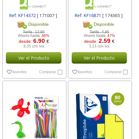
Ref: KF14372
[ 171007 ]
Ref: KF16871
[ 174365 ]
Disponible
Disponible
Tarifa :
12,85
Tarifa :
4,85
Ahorro hasta:
46%
Ahorro hasta:
47%
6.90
2.59
desde:
€
desde:
€
8,35 con Iva
3,13 con Iva
Ver el Producto
Ver el Producto
favoritos
Comparar
favoritos
Comparar