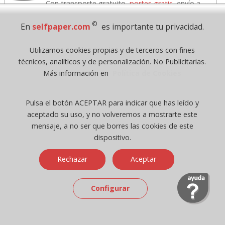
Con transporte gratuito,
portes gratis
, envío a
domicilio, desde tan solo
69
Euros + Iva, de compra.
©
En
selfpaper.com
es importante tu privacidad.
Ofertas destacadas
Utilizamos cookies propias y de terceros con fines
técnicos, analíticos y de personalización. No Publicitarias.
Más información en
Política de Cookies
Pulsa el botón ACEPTAR para indicar que has leído y
aceptado su uso, y no volveremos a mostrarte este
mensaje, a no ser que borres las cookies de este
dispositivo.
Lápiz Staedtler Noris
Papel Din A4 80
Tala
Rechazar
Aceptar
120 - Nº 2 dureza HB
gramos New Greening,
con
lápices
folios blancos
K
Configurar
0,30
3,34
desde:
€
desde:
€
0,36 con Iva
4,04 con Iva