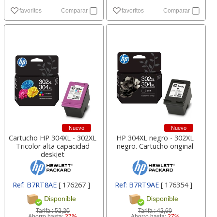
favoritos
Comparar
favoritos
Comparar
Nuevo
Nuevo
Cartucho HP 304XL - 302XL
HP 304XL negro - 302XL
Tricolor alta capacidad
negro. Cartucho original
deskjet
Ref: B7RT8AE
[ 176267 ]
Ref: B7RT9AE
[ 176354 ]
Disponible
Disponible
Tarifa :
52,20
Tarifa :
42,60
Ahorro hasta:
27%
Ahorro hasta:
27%