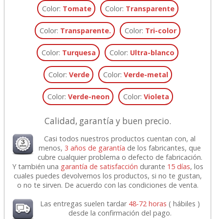
Color:
Tomate
Color:
Transparente
Color:
Transparente.
Color:
Tri-color
Color:
Turquesa
Color:
Ultra-blanco
Color:
Verde
Color:
Verde-metal
Color:
Verde-neon
Color:
Violeta
Calidad, garantía y buen precio.
Casi todos nuestros productos cuentan con, al
menos,
3 años de garantía
de los fabricantes, que
cubre cualquier problema o defecto de fabricación.
Y también una
garantía de satisfacción
durante
15 días
, los
cuales puedes devolvernos los productos, si no te gustan,
o no te sirven. De acuerdo con las condiciones de venta.
Las entregas suelen tardar
48-72 horas
( hábiles )
desde la confirmación del pago.