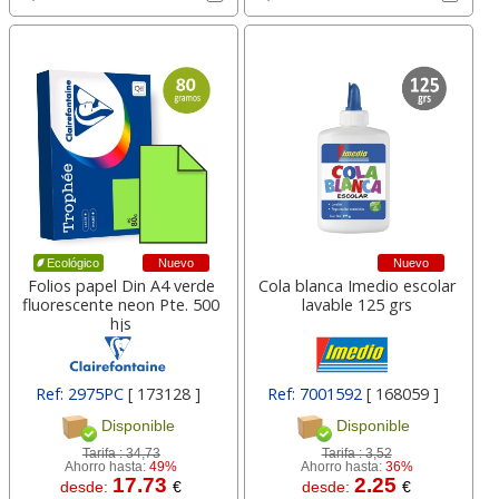
Nuevo
Nuevo
Ecológico
Folios papel Din A4 verde
Cola blanca Imedio escolar
fluorescente neon Pte. 500
lavable 125 grs
hjs
Ref: 2975PC
[ 173128 ]
Ref: 7001592
[ 168059 ]
Disponible
Disponible
Tarifa :
34,73
Tarifa :
3,52
Ahorro hasta:
49%
Ahorro hasta:
36%
17.73
2.25
desde:
€
desde:
€