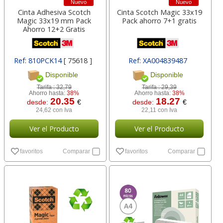
Nuevo
Nuevo
Cinta Adhesiva Scotch
Cinta Scotch Magic 33x19
Magic 33x19 mm Pack
Pack ahorro 7+1 gratis
Ahorro 12+2 Gratis
Ref: 810PCK14
[ 75618 ]
Ref: XA004839487
[ 150383 ]
Disponible
Disponible
Tarifa :
32,79
Tarifa :
29,39
Ahorro hasta:
38%
Ahorro hasta:
38%
20.35
18.27
desde:
€
desde:
€
24,62 con Iva
22,11 con Iva
Ver el Producto
Ver el Producto
favoritos
Comparar
favoritos
Comparar