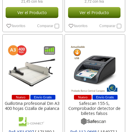
21,45 con Iva
2,72 con Iva
Ver el Producto
Ver el Producto
favoritos
Comparar
favoritos
Comparar
Nuevo
Envío Gratis
Nuevo
Envío Gratis
Guillotina profesional Din A3
Safescan 155-S,
400 hojas Cizalla de palanca
Comprobador detector de
billetes falsos
Ref: KF14297
[ 171350 ]
Ref: 112-0668
[ 154977 ]