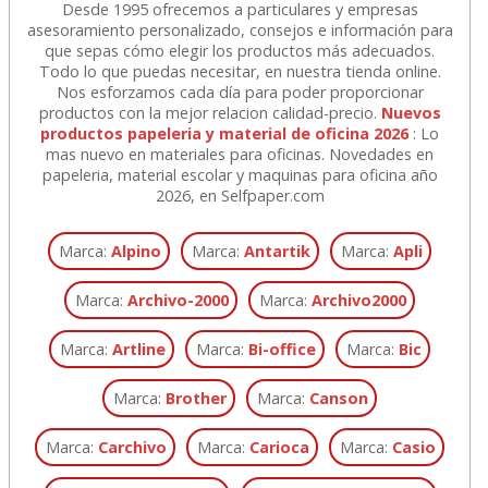
Desde 1995 ofrecemos a particulares y empresas
asesoramiento personalizado, consejos e información para
que sepas cómo elegir los productos más adecuados.
Todo lo que puedas necesitar, en nuestra tienda online.
Nos esforzamos cada día para poder proporcionar
productos con la mejor relacion calidad-precio.
Nuevos
productos papeleria y material de oficina 2026
: Lo
mas nuevo en materiales para oficinas. Novedades en
papeleria, material escolar y maquinas para oficina año
2026, en Selfpaper.com
Marca:
Alpino
Marca:
Antartik
Marca:
Apli
Marca:
Archivo-2000
Marca:
Archivo2000
Marca:
Artline
Marca:
Bi-office
Marca:
Bic
Marca:
Brother
Marca:
Canson
Marca:
Carchivo
Marca:
Carioca
Marca:
Casio