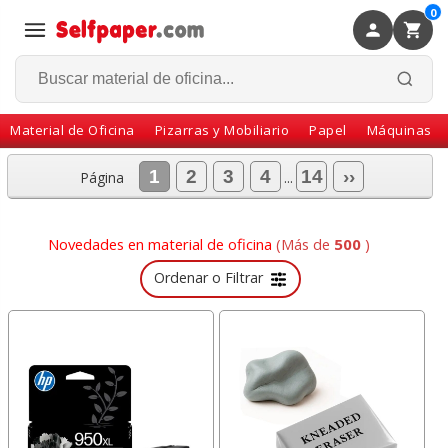
0
×
Volver
Material de Oficina
Pizarras y Mobiliario
Papel
Máquinas
1
2
3
4
14
››
Página
...
Novedades en material de oficina
(Más de
500
)
Ordenar o Filtrar