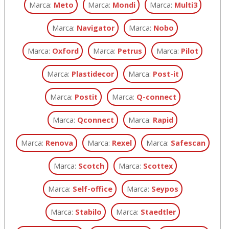
Marca:
Meto
Marca:
Mondi
Marca:
Multi3
Marca:
Navigator
Marca:
Nobo
Marca:
Oxford
Marca:
Petrus
Marca:
Pilot
Marca:
Plastidecor
Marca:
Post-it
Marca:
Postit
Marca:
Q-connect
Marca:
Qconnect
Marca:
Rapid
Marca:
Renova
Marca:
Rexel
Marca:
Safescan
Marca:
Scotch
Marca:
Scottex
Marca:
Self-office
Marca:
Seypos
Marca:
Stabilo
Marca:
Staedtler