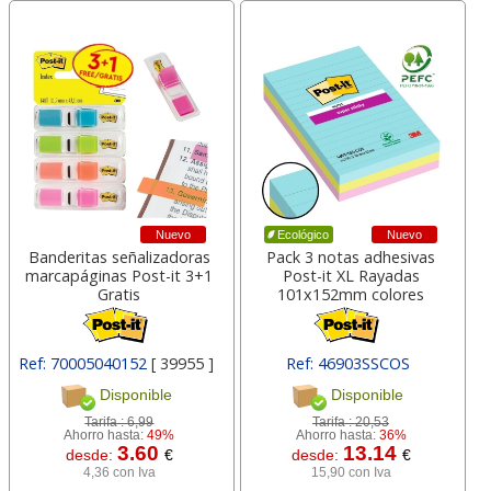
Nuevo
Nuevo
Ecológico
Banderitas señalizadoras
Pack 3 notas adhesivas
marcapáginas Post-it 3+1
Post-it XL Rayadas
Gratis
101x152mm colores
Ref: 70005040152
[ 39955 ]
Ref: 46903SSCOS
[ 167271 ]
Disponible
Disponible
Tarifa :
6,99
Tarifa :
20,53
Ahorro hasta:
49%
Ahorro hasta:
36%
3.60
13.14
desde:
€
desde:
€
4,36 con Iva
15,90 con Iva