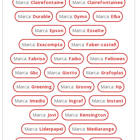
Marca:
Clairefontaine
Marca:
Clairefontainee
Marca:
Durable
Marca:
Dymo
Marca:
Elba
Marca:
Epson
Marca:
Esselte
Marca:
Exacompta
Marca:
Faber-castell
Marca:
Fabrisa
Marca:
Faibo
Marca:
Fellowes
Marca:
Gbc
Marca:
Giotto
Marca:
Grafoplas
Marca:
Greening
Marca:
Groovy
Marca:
Hp
Marca:
Imedio
Marca:
Ingraf
Marca:
Instant
Marca:
Jovi
Marca:
Kensington
Marca:
Liderpapel
Marca:
Mediarange