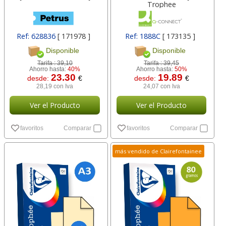
Trophee
Ref: 628836
[ 171978 ]
Ref: 1888C
[ 173135 ]
Disponible
Disponible
Tarifa :
39,10
Tarifa :
39,45
Ahorro hasta:
40%
Ahorro hasta:
50%
23.30
19.89
desde:
€
desde:
€
28,19 con Iva
24,07 con Iva
Ver el Producto
Ver el Producto
favoritos
Comparar
favoritos
Comparar
más vendido de Clairefontainee