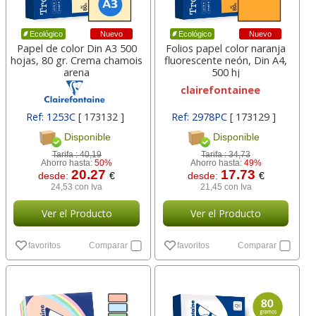
Nuevo
Nuevo
Ecológico
Ecológico
Papel de color Din A3 500
Folios papel color naranja
hojas, 80 gr. Crema chamois
fluorescente neón, Din A4,
arena
500 hj
clairefontainee
Ref: 1253C
[ 173132 ]
Ref: 2978PC
[ 173129 ]
Disponible
Disponible
Tarifa :
40,19
Tarifa :
34,73
Ahorro hasta:
50%
Ahorro hasta:
49%
20.27
17.73
desde:
€
desde:
€
24,53 con Iva
21,45 con Iva
Ver el Producto
Ver el Producto
favoritos
Comparar
favoritos
Comparar