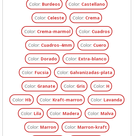
Color:
Burdeos
Color:
Castellano
Color:
Celeste
Color:
Crema
Color:
Crema-marmol
Color:
Cuadros
Color:
Cuadros-4mm
Color:
Cuero
Color:
Dorado
Color:
Extra-blanco
Color:
Fucsia
Color:
Galvanizadas-plata
Color:
Granate
Color:
Gris
Color:
H
Color:
Hb
Color:
Kraft-marron
Color:
Lavanda
Color:
Lila
Color:
Madera
Color:
Malva
Color:
Marron
Color:
Marron-kraft