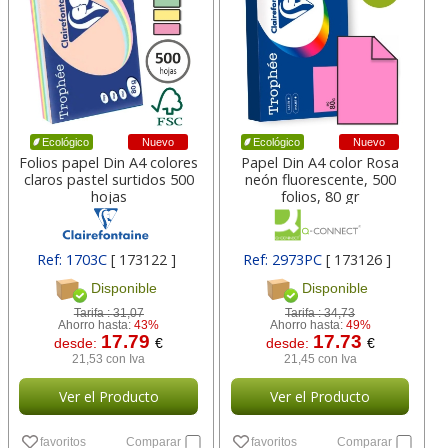
Nuevo
Nuevo
Ecológico
Ecológico
Folios papel Din A4 colores
Papel Din A4 color Rosa
claros pastel surtidos 500
neón fluorescente, 500
hojas
folios, 80 gr
Ref: 1703C
[ 173122 ]
Ref: 2973PC
[ 173126 ]
Disponible
Disponible
Tarifa :
31,07
Tarifa :
34,73
Ahorro hasta:
43%
Ahorro hasta:
49%
17.79
17.73
desde:
€
desde:
€
21,53 con Iva
21,45 con Iva
Ver el Producto
Ver el Producto
favoritos
Comparar
favoritos
Comparar