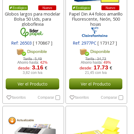
Nuevo
Nuevo
Ecológico
Ecológico
Globos largos para modelar
Papel Din A4 folios amarillo
Bolsa 50 Uds, para
Fluorescente, Neón, 500
globoflexia
hojas
Ref: 26503
[ 170867 ]
Ref: 2977PC
[ 173127 ]
Disponible
Disponible
Tarifa :
5,49
Tarifa :
34,73
Ahorro hasta:
42%
Ahorro hasta:
49%
3.16
17.73
desde:
€
desde:
€
3,82 con Iva
21,45 con Iva
Ver el Producto
Ver el Producto
favoritos
Comparar
favoritos
Comparar