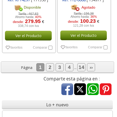
Agotado
Disponible
Tarifa :
156,38
Tarifa :
467,83
Ahorro hasta:
36%
Ahorro hasta:
40%
100.23
279.95
desde:
€
desde:
€
121,28 con Iva
338,74 con Iva
Ver el Producto
Ver el Producto
favoritos
Comparar
favoritos
Comparar
1
2
3
4
14
››
Página
...
Comparte esta página en :
Lo + nuevo