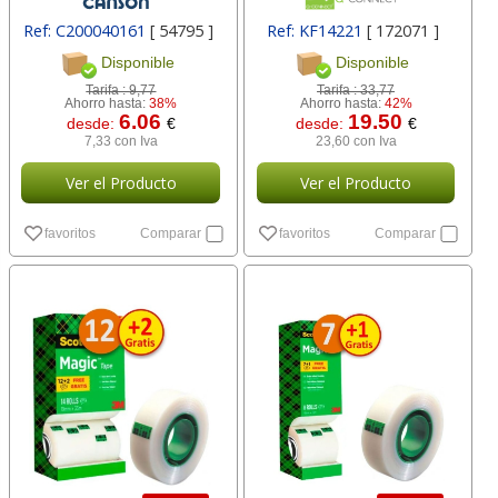
Ref: C200040161
[ 54795 ]
Ref: KF14221
[ 172071 ]
Disponible
Disponible
Tarifa :
9,77
Tarifa :
33,77
Ahorro hasta:
38%
Ahorro hasta:
42%
6.06
19.50
desde:
€
desde:
€
7,33 con Iva
23,60 con Iva
Ver el Producto
Ver el Producto
favoritos
Comparar
favoritos
Comparar