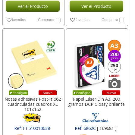
Ver el Producto
Ver el Producto
favoritos
Comparar
favoritos
Comparar
Nuevo
Nuevo
Ecológico
Ecológico
Notas adhesivas Post-it 662
Papel Láser Din A3, 200
cuadriculadas cuadros XL
gramos DCP Glossy brillante
101x152
Ref: FT510010638
Ref: 6862C
[ 169681 ]
[ 29397 ]