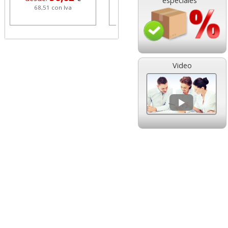
especiales
68,51 con Iva
1,08 con Iva
Video
HP 304 302 Color,
Cartucho HP 304 - 302
Cartucho original
Negro, original
N9K05AE tricolor
N9K06AE
14,89
14,87
desde:
€
desde:
€
18,02 con Iva
17,99 con Iva