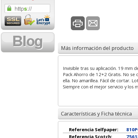
1,08 con Iva
18,02 con Iv
Más información del producto
Invisible tras su aplicación. 19 mm 
Cartucho HP 304 - 302
Cartucho HP 30
Pack Ahorro de 12+2 Gratis. No se d
Negro, original
302XL Tricolor
ella. No amarillea. Fácil de cortar. Lo
N9K06AE
capacidad des
Siempre con el mejor servicio y los 
14,87
37,8
desde:
€
desde:
17,99 con Iva
45,82 con Iv
Características y Ficha técnica
Referencia Selfpaper:
810P
Referencia Scotch:
7561