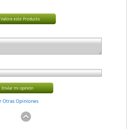
Valora este Producto
Envíar mi opinión
r Otras Opiniones