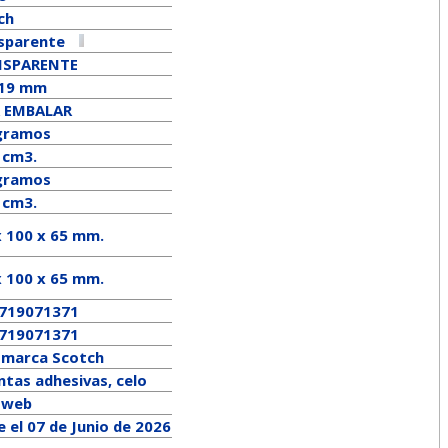
ch
sparente
NSPARENTE
 19 mm
 EMBALAR
gramos
 cm3.
ramos
 cm3.
x 100 x 65 mm.
x
100
x
65
mm.
719071371
719071371
a marca
Scotch
ntas adhesivas, celo
a web
 el 07 de Junio de 2026