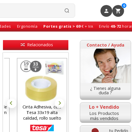
0
idades
Ergonomía
Portes gratis > 69
€ +
Envío
48-72
hora
IVA
Relacionados
Contacto / Ayuda
¿ Tienes alguna
duda ?
Lo + Vendido
Cinta Adhesiva, celo
Celo Scotch Magic
Tesa 33x19 alta
Invisible Eco Reciclada
Los Productos
más vendidos
calidad, rollo suelto
33x19 Pack 9
tu Pedido