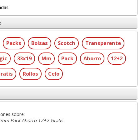
adas.
o
Packs
Bolsas
Scotch
Transparente
gic
33x19
Mm
Pack
Ahorro
12+2
ratis
Rollos
Celo
iones sobre:
9 mm Pack Ahorro 12+2 Gratis