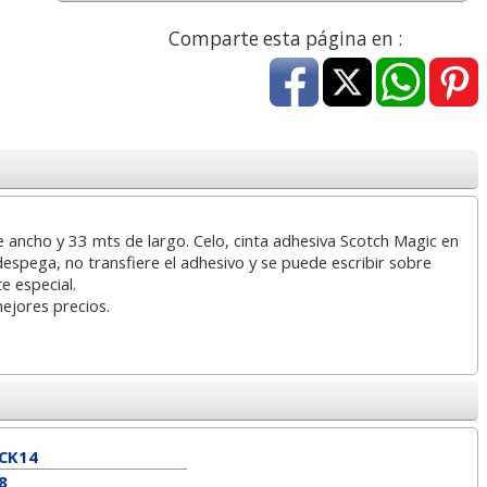
a
17,99 con Iva
45,82 con Iva
Comparte esta página en :
de ancho y 33 mts de largo. Celo, cinta adhesiva Scotch Magic en
4XL -
HP 950XL - Cartucho
Goma de borrar
espega, no transfiere el adhesivo y se puede escribir sobre
 alta
para Officejet Pro 8600
moldeable maleable
te especial.
kjet
negro
para carboncillo o
mejores precios.
grafito
7
56,62
0,89
€
desde:
€
desde:
€
a
68,51 con Iva
1,08 con Iva
CK14
8