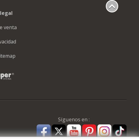
legal
e venta
ivacidad
itemap
Síguenos en :