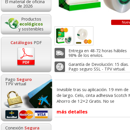
El material de oficina
0,80
22,76
2,6
de 2026
de:
€
desde:
€
desde:
,97 con Iva
27,54 con Iva
3,16 con Iv
Productos
Nue
ecológicos
y sostenibles
Catálogos
PDF
Entrega en 48-72 horas hábiles
98% de los envíos.
Garantía de Devolución: 15 días.
Pago seguro SSL - TPV virtual.
to roller Tesa,
Cinta Adhesiva Scotch
Cinta adhesiva, 
Pago
Seguro
nsador cinta,
550, 19mm x 33m
color azul, Apli
TPV virtual
ógico 8,4 mm
,Torre 8 rollos
x 33 mts
Invisible tras su aplicación. 19 mm d
de largo. Celo, cinta adhesiva Scotch
Goma de borrar
HP 304 302 Co
Ahorro de 12+2 Gratis. No se
moldeable maleable
Cartucho orig
2,61
8,92
1,4
de:
€
desde:
€
desde:
para carboncillo o
N9K05AE tric
más detalles
,16 con Iva
10,79 con Iva
1,78 con Iv
grafito
0,89
14,8
Conexión
Segura
desde:
€
desde: