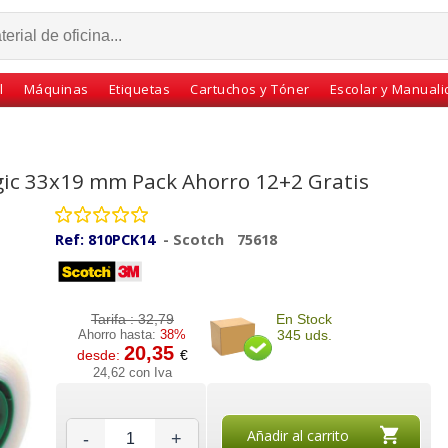
l
Máquinas
Etiquetas
Cartuchos y Tóner
Escolar y Manual
gic 33x19 mm Pack Ahorro 12+2 Gratis
Ref:
810PCK14
-
Scotch
75618
Tarifa :
32,79
En Stock
Ahorro hasta:
38%
345 uds.
20,35
desde:
€
r Tesa,
Cinta Adhesiva Scotch
Cinta adhesiva, celo de
24,62 con Iva
inta,
550, 19mm x 33m
color azul, Apli, 19 mm
4 mm
,Torre 8 rollos
x 33 mts
Añadir al carrito
-
+