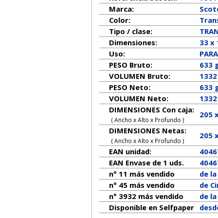
Marca:
Scot
Color:
Tran
Tipo / clase:
TRA
Dimensiones:
33 x
Uso:
PARA
PESO Bruto:
633 
VOLUMEN Bruto:
1332
PESO Neto:
633
g
VOLUMEN Neto:
1332
DIMENSIONES Con caja:
205 
( Ancho x Alto x Profundo )
DIMENSIONES Netas:
205
( Ancho x Alto x Profundo )
EAN unidad:
4046
EAN Envase de 1 uds.
4046
n° 11 más vendido
de l
n° 45 más vendido
de Ci
n° 3932 más vendido
de l
Disponible en Selfpaper
desde