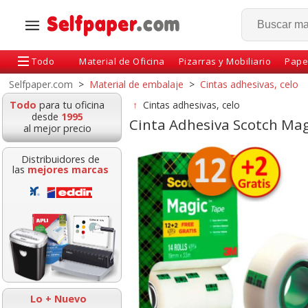
Todo
Material de Oficina
Pizarras y Mobiliario
Pape
Selfpaper.com
>
Material de embalaje
>
Cintas adhesivas, celo
Todo
para tu oficina
↑
Cintas adhesivas, celo
desde
1995
Cinta Adhesiva Scotch Ma
al mejor precio
Distribuidores de
las
mejores marcas
Adhesiva, celo
Celo Scotch Magic
Pegamento rolle
a 33x19 alta
Invisible Eco Reciclada
dispensador c
d, rollo suelto
33x19 Pack 9
ecológico 8,
Lo + Nuevo