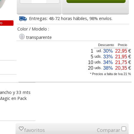
1
8,92
1,47
€
desde:
€
desde:
€
a
10,79 con Iva
1,78 con Iva
Entregas: 48-72 horas hábiles, 98% envíos.
vo
Color / Modelo :
transparente
Descuento
Precio
1
30%
22,95
€
ud.
5
33%
21,95
€
uds.
10
34%
21,75
€
uds.
20
38%
20,35
€
uds.
* Precios a falta de Iva 21 %
celo de
Cinta Adhesiva, celo
Celo Scotch Magic
, 19 mm
Tesa 33x19 alta
Invisible Eco Reciclada
calidad, rollo suelto
33x19 Pack 9
e ancho y 33 mts
 Magic en Pack
lor,
Cartucho HP 304 - 302
Cartucho HP 304XL -
inal
Negro, original
302XL Tricolor alta
7
0,80
22,76
€
desde:
€
desde:
€
olor
N9K06AE
capacidad deskjet
a
0,97 con Iva
27,54 con Iva
favoritos
Comparar
9
14,87
37,87
€
desde:
€
desde:
€