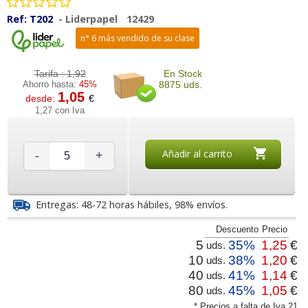
Ref:
T202
-
Liderpapel
12429
n° 6 más vendido de su clase
Tarifa :
1,92
En Stock
Ahorro hasta:
45%
8875 uds.
1,05
desde:
€
1,27 con Iva
Añadir al carrito
-
+
Entregas: 48-72 horas hábiles, 98% envíos.
Descuento
Precio
5
35%
1,25
€
uds.
10
38%
1,20
€
uds.
40
41%
1,14
€
uds.
80
45%
1,05
€
uds.
* Precios a falta de Iva 21