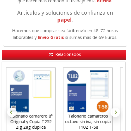
que hacen más cómodo tu trabajo en la
oficina
.
Artículos y soluciones de confianza en
papel
.
Hacemos que comprar sea fácil: envío en 48-72 horas
laborables y
Envío Gratis
si sumas más de 69 Euros.
Relacionados
Talonario camarero 8º
Talonario camareros
Ta
Original y Copia T252
octavo sin iva, sin copia
bol
Zig Zag duplica
T102 T-58