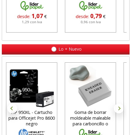
1,07
0,79
desde:
€
desde:
€
1,29 con Iva
0,96 con Iva
Lo + Nuevo
HP 950XL - Cartucho
Goma de borrar
H
para Officejet Pro 8600
moldeable maleable
C
negro
para carboncillo o
N
grafito