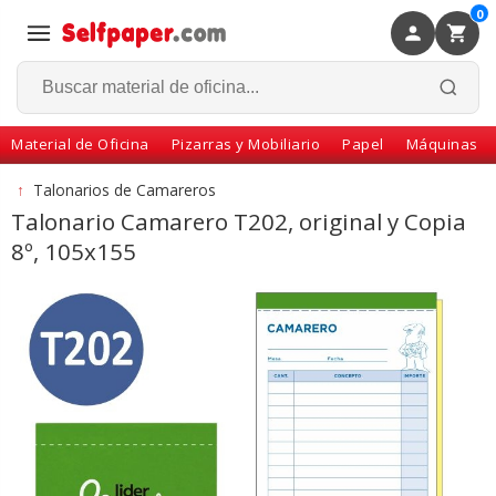
0
×
Volver
Material de Oficina
Pizarras y Mobiliario
Papel
Máquinas
↑
Talonarios de Camareros
Talonario Camarero T202, original y Copia
8º, 105x155