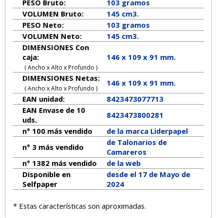
PESO Bruto:
103 gramos
VOLUMEN Bruto:
145 cm3.
PESO Neto:
103
gramos
VOLUMEN Neto:
145 cm3.
DIMENSIONES Con
caja:
146 x 109 x 91 mm.
( Ancho x Alto x Profundo )
DIMENSIONES Netas:
146
x
109
x
91
mm.
( Ancho x Alto x Profundo )
EAN unidad:
8423473077713
EAN Envase de 10
8423473800281
uds.
n° 100 más vendido
de la marca
Liderpapel
de Talonarios de
n° 3 más vendido
Camareros
n° 1382 más vendido
de la web
Disponible en
desde el 17 de Mayo de
Selfpaper
2024
* Estas características son aproximadas.