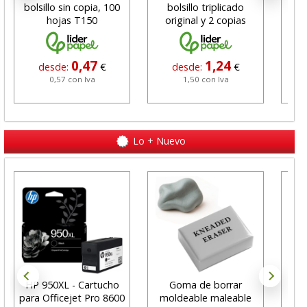
bolsillo sin copia, 100
bolsillo triplicado
Ori
hojas T150
original y 2 copias
0,47
1,24
desde:
€
desde:
€
0,57 con Iva
1,50 con Iva
Lo + Nuevo
HP 950XL - Cartucho
Goma de borrar
H
para Officejet Pro 8600
moldeable maleable
C