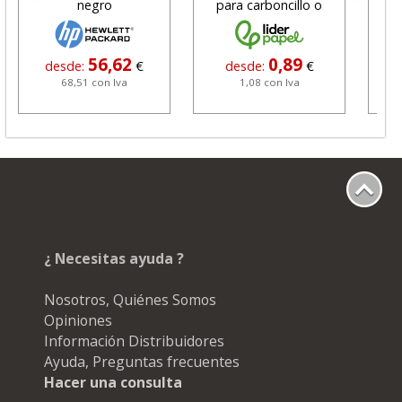
negro
para carboncillo o
N
grafito
56,62
0,89
desde:
€
desde:
€
68,51 con Iva
1,08 con Iva
¿ Necesitas ayuda ?
Nosotros, Quiénes Somos
Opiniones
Información Distribuidores
Ayuda, Preguntas frecuentes
Hacer una consulta