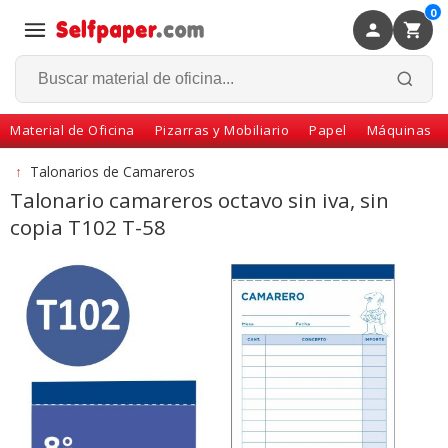
0
×
Volver
Material de Oficina
Pizarras y Mobiliario
Papel
Máquinas
↑
Talonarios de Camareros
Talonario camareros octavo sin iva, sin
copia T102 T-58