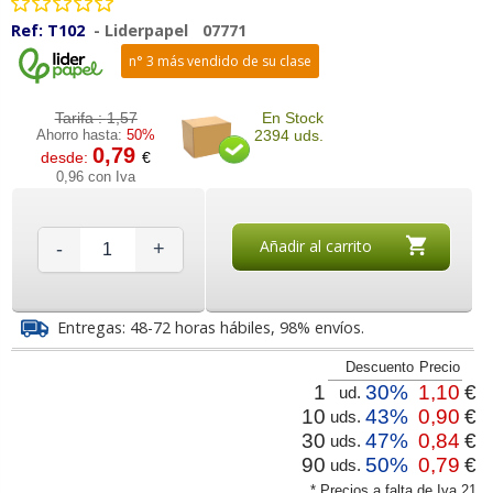
Ref:
T102
-
Liderpapel
07771
n° 3 más vendido de su clase
Tarifa :
1,57
En Stock
Ahorro hasta:
50%
2394 uds.
0,79
desde:
€
0,96 con Iva
Añadir al carrito
-
+
Entregas: 48-72 horas hábiles, 98% envíos.
Descuento
Precio
1
30%
1,10
€
ud.
10
43%
0,90
€
uds.
30
47%
0,84
€
uds.
90
50%
0,79
€
uds.
* Precios a falta de Iva 21