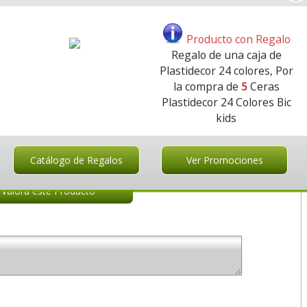
Surtidos
Ceras
24
Colores
Bic
Producto con Regalo
Regalo de una caja de
Plastidecor 24 colores, Por
la compra de
5
Ceras
iones sobre:
Plastidecor 24 Colores Bic
ds
kids
Catálogo de Regalos
Ver Promociones
Valora este Producto