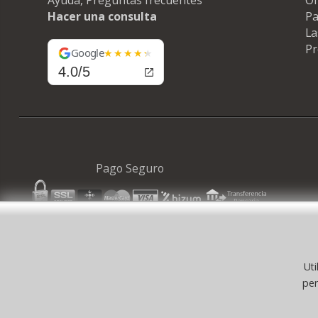
Hacer una consulta
Pa
La
Pr
Google
4.0/5
Pago Seguro
Uti
© 
per
©selfpaper
Suministros de Oficina 