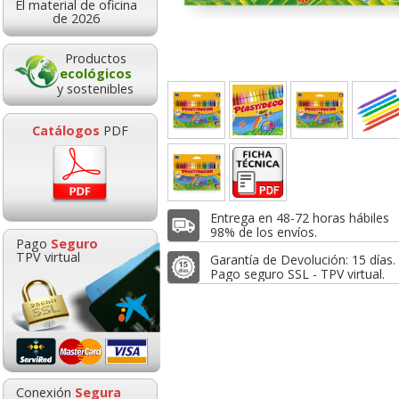
El material de oficina
48,38
3,33
2,3
de 2026
de:
€
desde:
€
desde:
,54 con Iva
4,03 con Iva
2,82 con Iv
Productos
ecológicos
y sostenibles
Catálogos
PDF
Entrega en 48-72 horas hábiles
 Jovicolor 12
Ceras Plastidecor 12
Caja 300 ceras Jo
98% de los envíos.
Pago
Seguro
Surtidos - ceras
Colores Bic Kids
12 colores Sur
TPV virtual
Garantía de Devolución: 15 días.
duras -
Classpack
Pago seguro SSL - TPV virtual.
Goma de borrar
HP 304 302 Co
moldeable maleable
Cartucho orig
2,33
2,30
41,0
de:
€
desde:
€
desde:
para carboncillo o
N9K05AE tric
,82 con Iva
2,78 con Iva
49,69 con Iv
grafito
0,89
14,8
Conexión
Segura
desde:
€
desde: