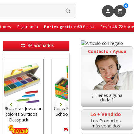
0
idades
Ergonomía
Portes gratis > 69
€ +
Envío
48-72
hora
IVA
Relacionados
Contacto / Ayuda
¿ Tienes alguna
duda ?
Ceras Plastidecor Class
Ceras Jovicolor Bote 16
Lo + Vendido
School Pack Caja 352
colores + Sacapuntas
uds
Gratis
Los Productos
más vendidos