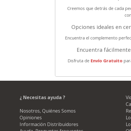
Creemos que detrás de cada pedi
con
Opciones ideales en ce
Encuentra el complemento perfect
Encuentra fácilmente
Disfruta de
Envío Gratuito
para
¿ Necesitas ayuda ?
Vi
Ca
Nosotros, Quiénes Somos
Re
Opiniones
Lo
Información Distribuidores
Lo
Ayuda, Preguntas frecuentes
Of