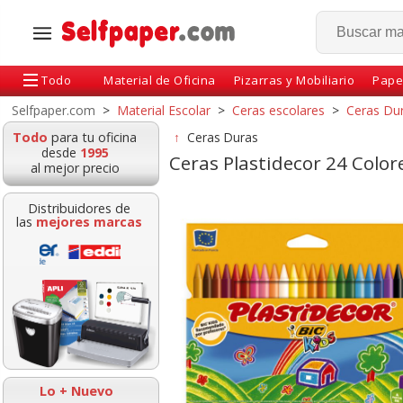
Todo
Material de Oficina
Pizarras y Mobiliario
Pape
Selfpaper.com
>
Material Escolar
>
Ceras escolares
>
Ceras Du
Todo
para tu oficina
↑
Ceras Duras
desde
1995
Ceras Plastidecor 24 Colore
al mejor precio
Distribuidores de
las
mejores marcas
lastidecor Class
Ceras Jovicolor Bote 16
Ceras Jovicolo
 Pack Caja 352
colores + Sacapuntas
colores Surtidos 
uds
Gratis
duras -
Lo + Nuevo