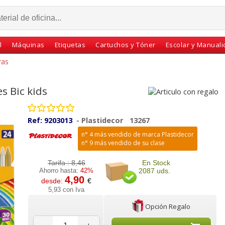
l
Máquinas
Etiquetas
Cartuchos y Tóner
Escolar y Manual
ras
s Bic kids
Ref:
9203013
-
Plastidecor
13267
n° 4 más vendido de marca Plastidecor
n° 9 más vendido de su clase
Tarifa :
8,46
En Stock
Ahorro hasta:
42%
2087 uds.
4,90
desde:
€
r 12
Ceras Plastidecor 12
Caja 300 ceras Jovicolor
5,93 con Iva
- ceras
Colores Bic Kids
12 colores Surtidos
Classpack
Opción Regalo