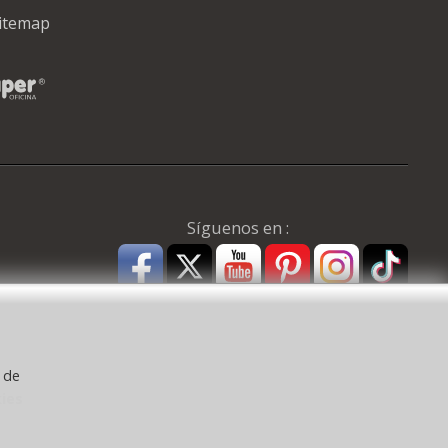
itemap
Síguenos en :
y de
kies
a ) CEE: