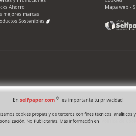
cks Ahorro
Mapa web - S
s mejores marcas
oductos Sostenibles
©
En
selfpaper.com
es importante tu privacidad.
lizamos cookies propias y de terceros con fines técnicos, analíticos 
1995 - 2026 Grupo Selfpaper.
Todos los derechos reservados
sonalización. No Publicitarias. Más información en
Política de Coo
.com, y las webs de ©gruposelfpaper.org están gestionadas, y son propiedad de :
Self-Paper, S.L. - C.I.F. B97233654, inscrita en el Registro Mercantil de Valencia ( Españ