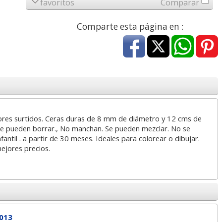
favoritos
Comparar
a
17,99 con Iva
45,82 con Iva
Comparte esta página en :
4XL -
HP 950XL - Cartucho
Goma de borrar
lores surtidos. Ceras duras de 8 mm de diámetro y 12 cms de
 alta
para Officejet Pro 8600
moldeable maleable
 se pueden borrar., No manchan. Se pueden mezclar. No se
kjet
negro
para carboncillo o
antil . a partir de 30 meses. Ideales para colorear o dibujar.
grafito
mejores precios.
7
56,62
0,89
€
desde:
€
desde:
€
a
68,51 con Iva
1,08 con Iva
013