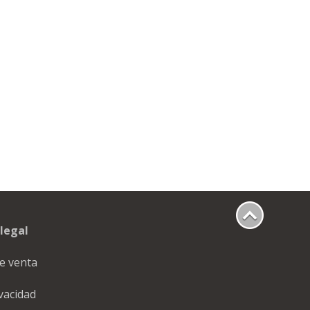
legal
e venta
ivacidad