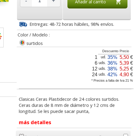
-
+
Añadir al carrito
3
2,30
41,07
€
desde:
€
desde:
€
a
2,78 con Iva
49,69 con Iva
Entregas: 48-72 horas hábiles, 98% envíos.
Color / Modelo :
surtidos
Descuento
Precio
1
35%
5,50
€
ud.
6
36%
5,39
€
uds.
12
38%
5,25
€
uds.
24
42%
4,90
€
uds.
vicolor
Ceras Plastidecor Class
Ceras Jovicolor Bote 16
* Precios a falta de Iva 21 %
tidos
School Pack Caja 352
colores + Sacapuntas
uds
Gratis
Clasicas Ceras Plastidecor de 24 colores surtidos.
lor,
Cartucho HP 304 - 302
Cartucho HP 304XL -
Ceras duras de 8 mm de diámetro y 12 cms de
inal
Negro, original
302XL Tricolor alta
7
48,38
3,33
longitud. Se les puede sacar punta,
€
desde:
€
desde:
€
olor
N9K06AE
capacidad deskjet
a
58,54 con Iva
4,03 con Iva
más detalles
9
14,87
37,87
€
desde:
€
desde:
€