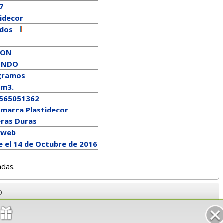
7
tidecor
idos
TON
ONDO
gramos
cm3.
565051362
a marca
Plastidecor
eras Duras
a web
e el 14 de Octubre de 2016
adas.
o