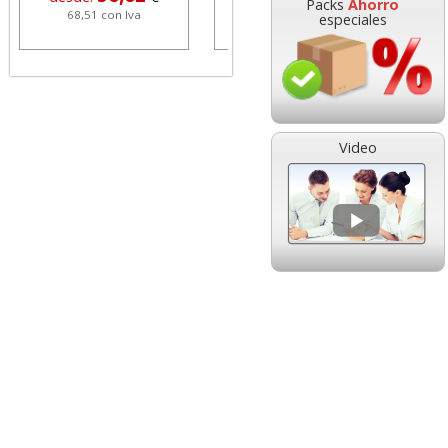
Packs
Ahorro
68,51 con Iva
1,08 con Iva
especiales
Video
HP 304 302 Color,
Cartucho HP 304 - 302
Cartucho original
Negro, original
N9K05AE tricolor
N9K06AE
14,89
14,87
desde:
€
desde:
€
18,02 con Iva
17,99 con Iva