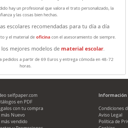
do hay un profesional que valora el trato personalizado, la
fianza y las cosas bien hechas.
ras escolares recomendadas para tu día a día
o y el material de
oficina
con el asesoramiento de siempre.
 los mejores modelos de
material escolar
.
 pedidos a partir de 69 Euros y entrega cómoda en 48-72
horas.
deo selfpaper.com
Información 
tálogos en PDF
galos con tu compra
Condiciones d
 más Nuevo
Aviso Legal
 más vendido
Política de Pr
ertas y Promociones
Cookies