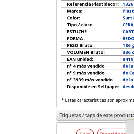
Referencia Plastidecor:
1326
Marca:
Plas
Color:
Surt
Tipo / clase:
CERA
ESTUCHE
CAR
FORMA
RED
PESO Bruto:
186 
VOLUMEN Bruto:
336 
EAN unidad:
8410
n° 4 más vendido
de l
n° 9 más vendido
de C
n° 3939 más vendido
de l
Disponible en Selfpaper
desd
* Estas características son aproxim
Etiquetas / tags de este product