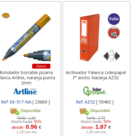
Nuevo
Rotulador borrable pizarra
Archivador Palanca Liderpapel
lanca Artline, naranja punta
Fº ancho Naranja AZ52
2mm
Ref: EK-517-NA
[ 25669 ]
Ref: AZ52
[ 59485 ]
Disponible
Disponible
Tarifa :
1,92
Tarifa :
3,75
Ahorro hasta:
50%
Ahorro hasta:
50%
0.96
1.87
desde:
€
desde:
€
1,16 con Iva
2,26 con Iva