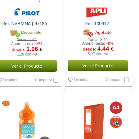
Ref: NVBMNA
[ 47186 ]
Ref: 100912
Agotado
Disponible
Tarifa :
8,49
Tarifa :
1,88
Ahorro hasta:
48%
Ahorro hasta:
44%
4.44
1.06
desde:
€
desde:
€
5,37 con Iva
1,28 con Iva
Ver el Producto
Ver el Producto
favoritos
Comparar
favoritos
Comparar