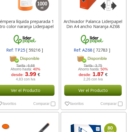
émpera líquida preparada 1
Archivador Palanca Liderpapel
itro color naranja Liderpapel
Din A4 ancho Naranja AZ68
Ref: TP25
[ 59216 ]
Ref: AZ68
[ 72783 ]
Disponible
Disponible
Tarifa :
6,68
Tarifa :
3,75
Ahorro hasta:
40%
Ahorro hasta:
50%
3.99
1.87
desde:
€
desde:
€
4,83 con Iva
2,26 con Iva
Ver el Producto
Ver el Producto
favoritos
Comparar
favoritos
Comparar