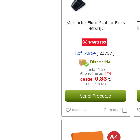
Marcador Fluor Stabilo Boss
T
Naranja
l
Ref: 70/54
[ 22767 ]
Disponible
Tarifa :
1,57
Ahorro hasta:
47%
0.83
desde:
€
1,00 con Iva
Ver el Producto
favoritos
Comparar