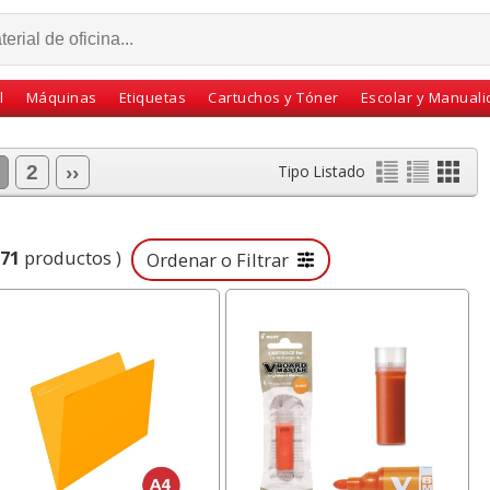
l
Máquinas
Etiquetas
Cartuchos y Tóner
Escolar y Manual
2
››
Tipo Listado
71
productos )
Ordenar o Filtrar
, Palanca
Boligrafos Bic cristal
Clips niquelados
rpapel
punta normal -
numero 2 - 32 mm caj
, Blue
economicos - caja 50 u
100 uds. Self-Office