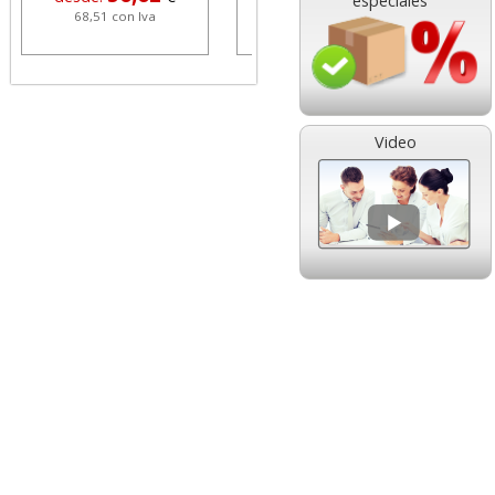
especiales
68,51 con Iva
1,08 con Iva
Video
HP 304 302 Color,
Cartucho HP 304 - 302
Cartucho original
Negro, original
N9K05AE tricolor
N9K06AE
14,89
14,87
desde:
€
desde:
€
18,02 con Iva
17,99 con Iva