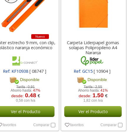
a
17,99 con Iva
45,82 con Iva
Nuevo
ter estrecho 9 mm, con clip,
Carpeta Liderpapel gomas
plástico naranja económico
solapas Polipropileno A4
Naranja
4XL -
HP 950XL - Cartucho
Goma de borrar
Ref: KF10938
[ 08747 ]
Ref: GC15
[ 10904 ]
 alta
para Officejet Pro 8600
moldeable maleable
Disponible
Disponible
kjet
negro
para carboncillo o
grafito
Tarifa :
0,91
Tarifa :
2,55
Ahorro hasta:
47%
Ahorro hasta:
41%
0.48
1.50
desde:
€
desde:
€
7
56,62
0,89
€
desde:
€
desde:
€
0,58 con Iva
1,82 con Iva
a
68,51 con Iva
1,08 con Iva
Ver el Producto
Ver el Producto
favoritos
Comparar
favoritos
Comparar