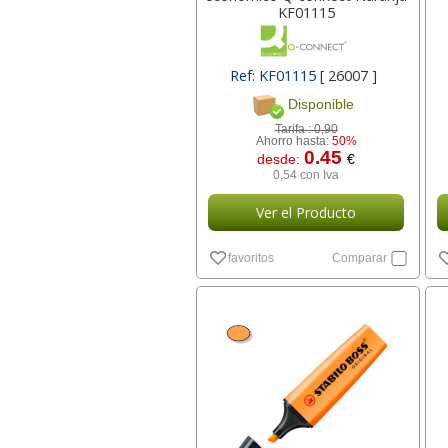
KF01115
Ref: KF01115
[ 26007 ]
Disponible
Tarifa :
0,90
Ahorro hasta:
50%
0.45
desde:
€
0,54 con Iva
Ver el Producto
favoritos
Comparar