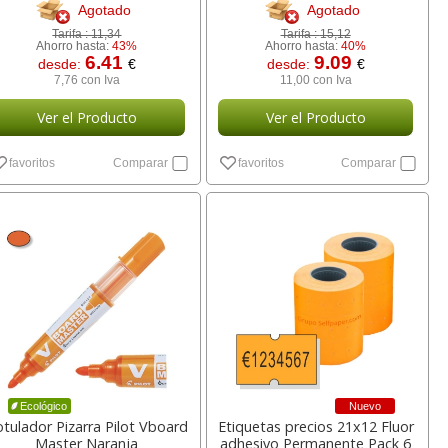
Agotado
Agotado
Tarifa :
11,34
Tarifa :
15,12
Ahorro hasta:
43%
Ahorro hasta:
40%
6.41
9.09
desde:
€
desde:
€
7,76 con Iva
11,00 con Iva
Ver el Producto
Ver el Producto
favoritos
Comparar
favoritos
Comparar
Nuevo
Ecológico
tulador Pizarra Pilot Vboard
Etiquetas precios 21x12 Fluor
Master Naranja
adhesivo Permanente Pack 6