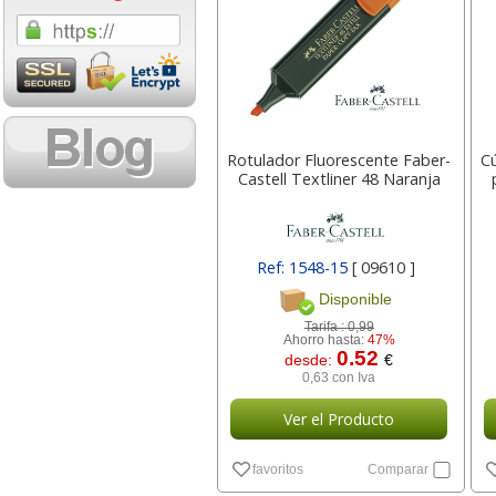
1,08 con Iva
18,02 con Iv
Rotulador Fluorescente Faber-
Cú
Castell Textliner 48 Naranja
Cartucho HP 304 - 302
Cartucho HP 30
Ref: 1548-15
[ 09610 ]
Negro, original
302XL Tricolor
Disponible
N9K06AE
capacidad des
Tarifa :
0,99
Ahorro hasta:
47%
0.52
desde:
€
14,87
37,8
desde:
€
desde:
0,63 con Iva
17,99 con Iva
45,82 con Iv
Ver el Producto
favoritos
Comparar