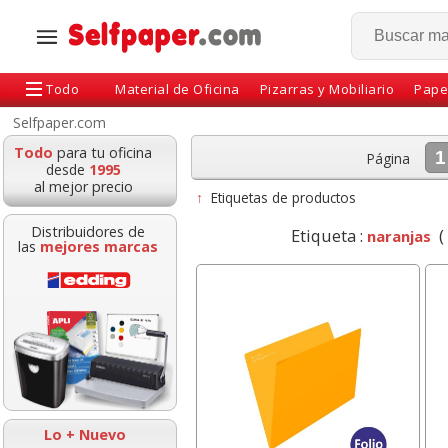
Todo
Material de Oficina
Pizarras y Mobiliario
Pape
Selfpaper.com
Todo
para tu oficina
1
Página
desde
1995
al mejor precio
↑
Etiquetas de productos
Distribuidores de
Etiqueta :
(
naranjas
las
mejores marcas
adenadora Espiral
Libro de Reservas -
Archivador AZ
llowes metal 25,
Agenda 2027 - 2
Folio, Lide
nómica, 10 hojas
Páginas cada dia
económico
Lo + Nuevo