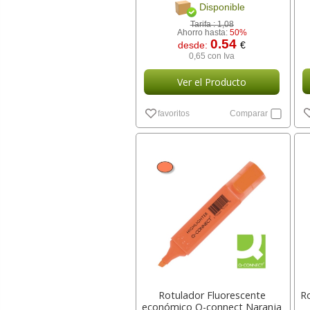
Disponible
Tarifa :
1,08
Ahorro hasta:
50%
0.54
desde:
€
0,65 con Iva
Ver el Producto
favoritos
Comparar
Rotulador Fluorescente
Ro
económico Q-connect Naranja