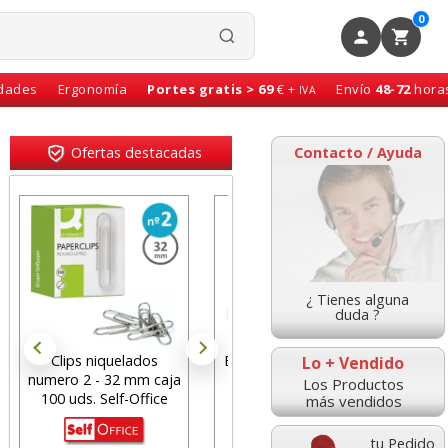
0
idades
Ergonomía
Portes gratis > 69
€ +
Envío
48-72
hora
IVA
Ofertas destacadas
Contacto / Ayuda
¿ Tienes alguna
duda ?
Encuadenadora Espiral
Libro de Reservas -
Lo + Vendido
a
Fellowes metal 25,
Agenda 2027 - 2
Los Productos
económica, 10 hojas
Páginas cada dia
más vendidos
tu Pedido