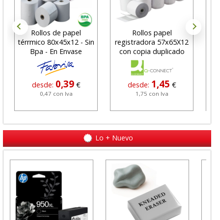
Rollos de papel
Rollos papel
Rol
térrmico 80x45x12 - Sin
registradora 57x65X12
80
Bpa - En Envase
con copia duplicado
tic
0,39
1,45
desde:
€
desde:
€
0,47 con Iva
1,75 con Iva
Lo + Nuevo