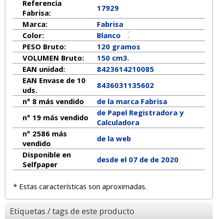
Referencia
17929
Fabrisa:
Marca:
Fabrisa
Color:
Blanco
PESO Bruto:
120 gramos
VOLUMEN Bruto:
150 cm3.
EAN unidad:
8423614210085
EAN Envase de 10
8436031135602
uds.
n° 8 más vendido
de la marca
Fabrisa
de Papel Registradora y
n° 19 más vendido
Calculadora
n° 2586 más
de la web
vendido
Disponible en
desde el 07 de de 2020
Selfpaper
* Estas características son aproximadas.
Etiquetas / tags de este producto