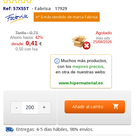
Ref:
57X55T
-
Fabrisa
17929
n° 8 más vendido de marca Fabrisa
Tarifa :
0,71
Agotado
Ahorro hasta:
42%
más uds :
0,41
25/08/2026
desde:
€
0,50 con Iva
Muchos más productos,
con los
mejores precios
,
en otra de nuestras webs:
www.hipermaterial.es
Añadir al carrito
-
+
Entregas: 4-5 días hábiles, 98% envíos.