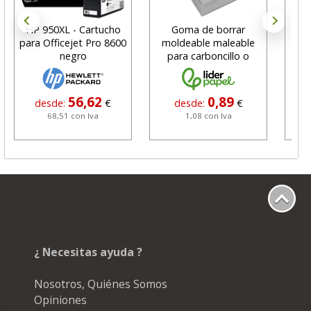
HP 950XL - Cartucho
Goma de borrar
H
para Officejet Pro 8600
moldeable maleable
C
negro
para carboncillo o
N
grafito
56,62
0,89
desde:
€
desde:
€
68,51 con Iva
1,08 con Iva
¿ Necesitas ayuda ?
Nosotros, Quiénes Somos
Opiniones