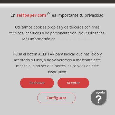
Pago Seguro
©
En
selfpaper.com
es importante tu privacidad.
© 1995 - 2026 Grupo Selfpaper.
Utilizamos cookies propias y de terceros con fines
Todos los derechos reservados
técnicos, analíticos y de personalización. No Publicitarias.
©selfpaper.com, y las webs de ©gruposelfpaper.org están gestionadas, y
Más información en
Política de Cookies
son propiedad de :
Suministros de Oficina Self-Paper, S.L. - C.I.F. B97233654, inscrita en el
Pulsa el botón ACEPTAR para indicar que has leído y
Registro Mercantil de Valencia ( España ) CEE:
aceptado su uso, y no volveremos a mostrarte este
Tomo 7263, Libro 4565, Folio 1, Sección 8, Hoja V-85203.
mensaje, a no ser que borres las cookies de este
dispositivo.
Móvil / Tablet - Bot mozilla/5.0 (linux; android 14; pixel 8)
Rechazar
Aceptar
applewebkit/537.36 (khtml, like gecko) chrome/131.0.0.0 mobile
safari/537.36; claudebot/1.0; +claudebot@anthropic.com) - Google
Chrome
Configurar
Ip: 216.73.217.43 -
↑ 896 → 448 ppp