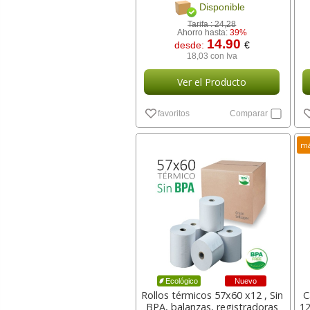
Disponible
Tarifa :
24,28
Ahorro hasta:
39%
14.90
desde:
€
18,03 con Iva
Ver el Producto
favoritos
Comparar
má
Nuevo
Ecológico
Rollos térmicos 57x60 x12 , Sin
C
BPA, balanzas, registradoras
12