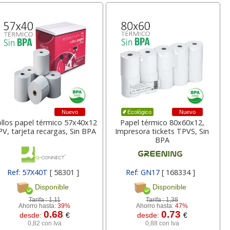
Nuevo
Nuevo
Ecológico
llos papel térmico 57x40x12
Papel térmico 80x60x12,
V, tarjeta recargas, Sin BPA
Impresora tickets TPVS, Sin
BPA
Ref: 57X40T
[ 58301 ]
Ref: GN17
[ 168334 ]
Disponible
Disponible
Tarifa :
1,11
Tarifa :
1,38
Ahorro hasta:
39%
Ahorro hasta:
47%
0.68
0.73
desde:
€
desde:
€
0,82 con Iva
0,88 con Iva