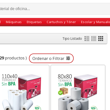
l
Máquinas
Etiquetas
Cartuchos y Tóner
Escolar y Manual
Tipo Listado
29
productos )
Ordenar o Filtrar
nas Din A4 Folio
Tapas encuadernar
soporte para e
 billar, Pino,
Fellowes Tela Pte.100
ordenador por
idad Pte 50
Linen Din A4 Azul
Fellowes Office