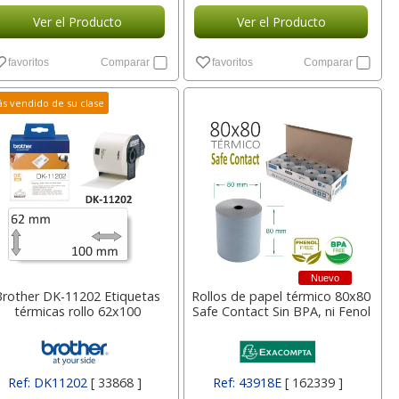
Ver el Producto
Ver el Producto
favoritos
Comparar
favoritos
Comparar
s vendido de su clase
Nuevo
Brother DK-11202 Etiquetas
Rollos de papel térmico 80x80
térmicas rollo 62x100
Safe Contact Sin BPA, ni Fenol
Ref: DK11202
[ 33868 ]
Ref: 43918E
[ 162339 ]