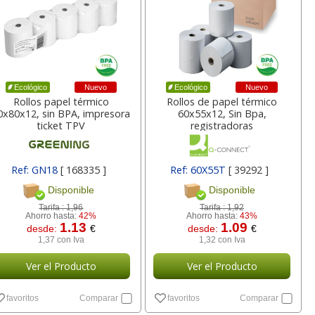
a
17,99 con Iva
45,82 con Iva
Nuevo
Nuevo
Ecológico
Ecológico
Rollos papel térmico
Rollos de papel térmico
0x80x12, sin BPA, impresora
60x55x12, Sin Bpa,
ticket TPV
registradoras
4XL -
HP 950XL - Cartucho
Goma de borrar
Ref: GN18
[ 168335 ]
Ref: 60X55T
[ 39292 ]
 alta
para Officejet Pro 8600
moldeable maleable
Disponible
Disponible
kjet
negro
para carboncillo o
grafito
Tarifa :
1,96
Tarifa :
1,92
Ahorro hasta:
42%
Ahorro hasta:
43%
1.13
1.09
desde:
€
desde:
€
7
56,62
0,89
€
desde:
€
desde:
€
1,37 con Iva
1,32 con Iva
a
68,51 con Iva
1,08 con Iva
Ver el Producto
Ver el Producto
favoritos
Comparar
favoritos
Comparar