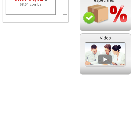
especiales
68,51 con Iva
1,08 con Iva
Video
HP 304 302 Color,
Cartucho HP 304 - 302
Cartucho original
Negro, original
N9K05AE tricolor
N9K06AE
14,89
14,87
desde:
€
desde:
€
18,02 con Iva
17,99 con Iva