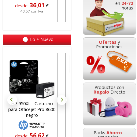
en
24-72
1
0,28
0,26
€
desde:
€
desde:
€
horas
a
0,34 con Iva
0,31 con Iva
Lo + Nuevo
Ofertas
y
Promociones
 76x76
Cartulinas Din A4 Folio
lo
verde billar, Pino,
Productos con
s
Navidad Pte 50
Regalo
Directo
HP 950XL - Cartucho
Goma de borrar
H
para Officejet Pro 8600
moldeable maleable
C
6
5,99
€
desde:
€
negro
para carboncillo o
N
a
7,25 con Iva
grafito
Packs
Ahorro
56,62
0,89
desde:
€
desde:
€
d