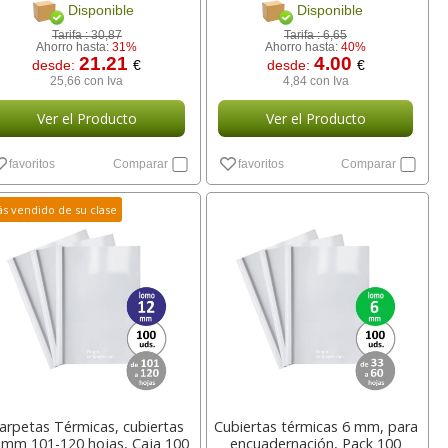
Disponible
Disponible
Tarifa :
30,87
Tarifa :
6,65
Ahorro hasta:
31%
Ahorro hasta:
40%
21.21
4.00
desde:
€
desde:
€
25,66 con Iva
4,84 con Iva
Ver el Producto
Ver el Producto
favoritos
Comparar
favoritos
Comparar
s vendido de su clase
arpetas Térmicas, cubiertas
Cubiertas térmicas 6 mm, para
mm 101-120 hojas, Caja 100
encuadernación, Pack 100