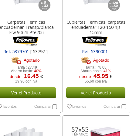
Carpetas Termicas
Cubiertas Termicas, carpetas
encuadernar Transp/blanca
encuadernar 120-150 hjs
Flw 9-32h Pte20u
15mm
Ref: 5379701
[ 53797 ]
Ref: 5390001
Agotado
Agotado
Tarifa :
27,49
Tarifa :
78,08
Ahorro hasta:
40%
Ahorro hasta:
41%
16.45
45.95
desde:
€
desde:
€
19,90 con Iva
55,60 con Iva
Ver el Producto
Ver el Producto
favoritos
Comparar
favoritos
Comparar