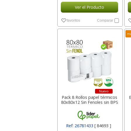
Ver el Producto
favoritos
Comparar
má
Nuevo
Pack 8 Rollos papel térmicos
80x80x12 Sin Fenoles sin BPS
Ref: 26781433
[ 84693 ]