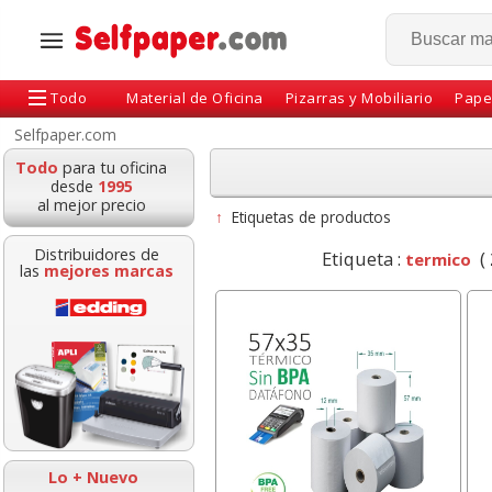
Todo
Material de Oficina
Pizarras y Mobiliario
Pape
Selfpaper.com
Todo
para tu oficina
desde
1995
al mejor precio
↑
Etiquetas de productos
Distribuidores de
Etiqueta :
(
termico
las
mejores marcas
Bolígrafo Bic Cristal UP,
Notas adhesivas 76x76
Cartuli
Punta Media
100h amarillo
verde
económicas
Nav
Lo + Nuevo