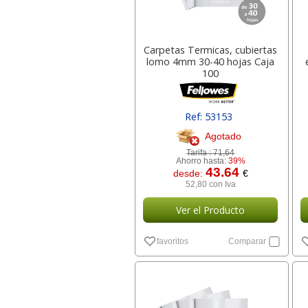
Carpetas Termicas, cubiertas
lomo 4mm 30-40 hojas Caja
100
Ref: 53153
Agotado
Tarifa :
71,64
Ahorro hasta:
39%
43.64
desde:
€
52,80 con Iva
Ver el Producto
favoritos
Comparar