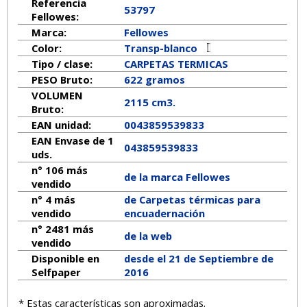
Referencia
53797
Fellowes:
Marca:
Fellowes
Color:
Transp-blanco
Tipo / clase:
CARPETAS TERMICAS
PESO Bruto:
622 gramos
VOLUMEN
2115 cm3.
Bruto:
EAN unidad:
0043859539833
EAN Envase de 1
043859539833
uds.
n° 106 más
de la marca
Fellowes
vendido
n° 4 más
de Carpetas térmicas para
vendido
encuadernación
n° 2481 más
de la web
vendido
Disponible en
desde el 21 de Septiembre de
Selfpaper
2016
* Estas características son aproximadas.