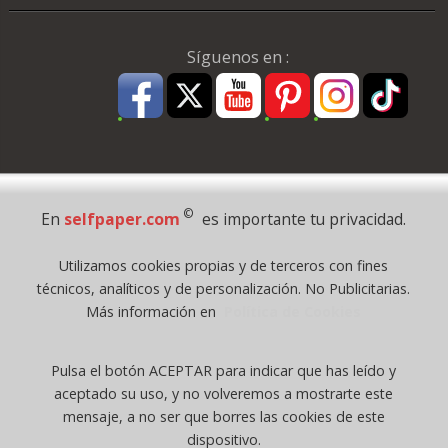
Síguenos en :
Pago Seguro
©
En
selfpaper.com
es importante tu privacidad.
© 1995 - 2026 Grupo Selfpaper.
Utilizamos cookies propias y de terceros con fines
Todos los derechos reservados
técnicos, analíticos y de personalización. No Publicitarias.
©selfpaper.com, y las webs de ©gruposelfpaper.org están gestionadas, y
Más información en
Política de Cookies
son propiedad de :
Suministros de Oficina Self-Paper, S.L. - C.I.F. B97233654, inscrita en el
Pulsa el botón ACEPTAR para indicar que has leído y
Registro Mercantil de Valencia ( España ) CEE:
aceptado su uso, y no volveremos a mostrarte este
Tomo 7263, Libro 4565, Folio 1, Sección 8, Hoja V-85203.
mensaje, a no ser que borres las cookies de este
dispositivo.