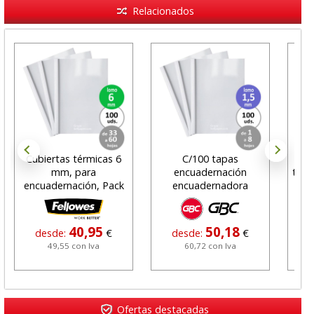
Relacionados
Cubiertas térmicas 6
C/100 tapas
Ta
mm, para
encuadernación
term
encuadernación, Pack
encuadernadora
bl
100
térmica 1 a 8 hjs
40,95
50,18
desde:
€
desde:
€
49,55 con Iva
60,72 con Iva
Ofertas destacadas