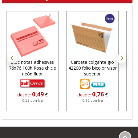
Bloc notas adhesivas
Carpeta colgante gio
Arch
76x76 100h Rosa chicle
42200 folio bicolor visor
F
neón fluor
superior
e
0,49
0,76
desde:
€
desde:
€
0,59 con Iva
0,92 con Iva