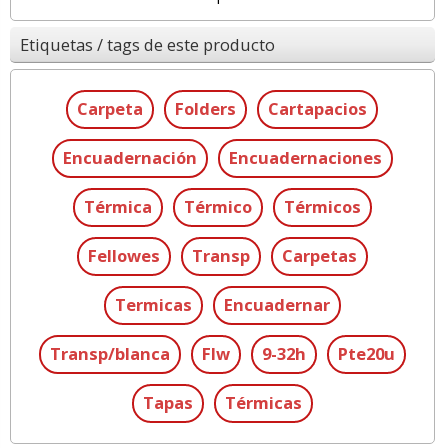
Etiquetas / tags de este producto
Carpeta
Folders
Cartapacios
Encuadernación
Encuadernaciones
Térmica
Térmico
Térmicos
Fellowes
Transp
Carpetas
Termicas
Encuadernar
Transp/blanca
Flw
9-32h
Pte20u
Tapas
Térmicas