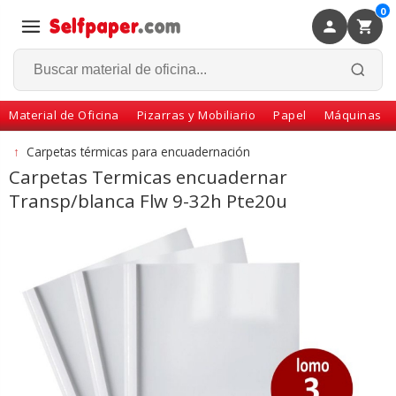
0
×
Volver
Material de Oficina
Pizarras y Mobiliario
Papel
Máquinas
↑
Carpetas térmicas para encuadernación
Carpetas Termicas encuadernar
Transp/blanca Flw 9-32h Pte20u