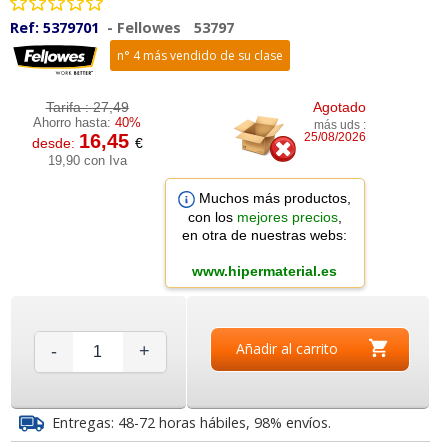
Ref:
5379701
-
Fellowes
53797
n° 4 más vendido de su clase
Tarifa :
27,49
Agotado
Ahorro hasta:
40%
más uds :
16,45
25/08/2026
desde:
€
19,90 con Iva
Muchos más productos,
con los
mejores precios
,
en otra de nuestras webs:
www.hipermaterial.es
Añadir al carrito
-
+
Entregas: 48-72 horas hábiles, 98% envíos.