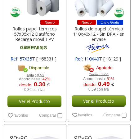
Nuevo
Nuevo
Envío Gratis
Rollos papel térmicos
Rollos de papel térmico
57x35x12 Datáfono
110x40x12 - Sin BPA - en
Recarga movil TPV
envase
Ref: 57X35T
[ 168331 ]
Ref: 110X40T
[ 18129 ]
Agotado
Disponible
Tarifa :
1,00
Tarifa :
0,52
Ahorro hasta:
51%
Ahorro hasta:
42%
0.49
0.30
desde:
€
desde:
€
0,59 con Iva
0,36 con Iva
Ver el Producto
Ver el Producto
favoritos
Comparar
favoritos
Comparar