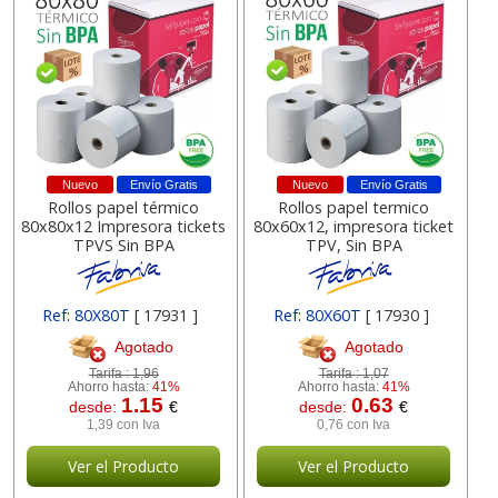
Nuevo
Envío Gratis
Nuevo
Envío Gratis
Rollos papel térmico
Rollos papel termico
80x80x12 Impresora tickets
80x60x12, impresora ticket
TPVS Sin BPA
TPV, Sin BPA
Ref: 80X80T
[ 17931 ]
Ref: 80X60T
[ 17930 ]
Agotado
Agotado
Tarifa :
1,96
Tarifa :
1,07
Ahorro hasta:
41%
Ahorro hasta:
41%
1.15
0.63
desde:
€
desde:
€
1,39 con Iva
0,76 con Iva
Ver el Producto
Ver el Producto