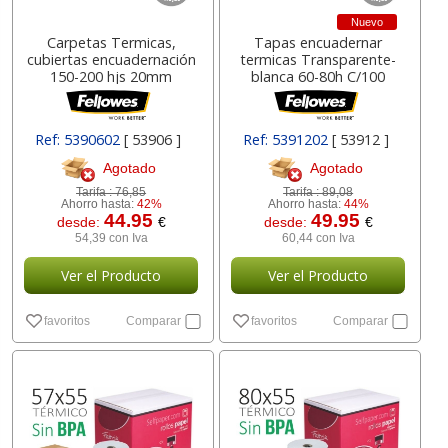
Nuevo
Carpetas Termicas,
Tapas encuadernar
cubiertas encuadernación
termicas Transparente-
150-200 hjs 20mm
blanca 60-80h C/100
Ref: 5390602
[ 53906 ]
Ref: 5391202
[ 53912 ]
Agotado
Agotado
Tarifa :
76,85
Tarifa :
89,08
Ahorro hasta:
42%
Ahorro hasta:
44%
44.95
49.95
desde:
€
desde:
€
54,39 con Iva
60,44 con Iva
Ver el Producto
Ver el Producto
favoritos
Comparar
favoritos
Comparar