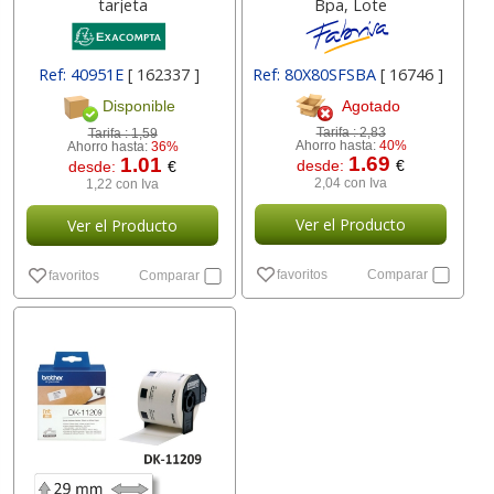
tarjeta
Bpa, Lote
Ref: 40951E
[ 162337 ]
Ref: 80X80SFSBA
[ 16746 ]
Agotado
Disponible
Tarifa :
2,83
Tarifa :
1,59
Ahorro hasta:
40%
Ahorro hasta:
36%
1.69
1.01
desde:
€
desde:
€
2,04 con Iva
1,22 con Iva
Ver el Producto
Ver el Producto
favoritos
Comparar
favoritos
Comparar