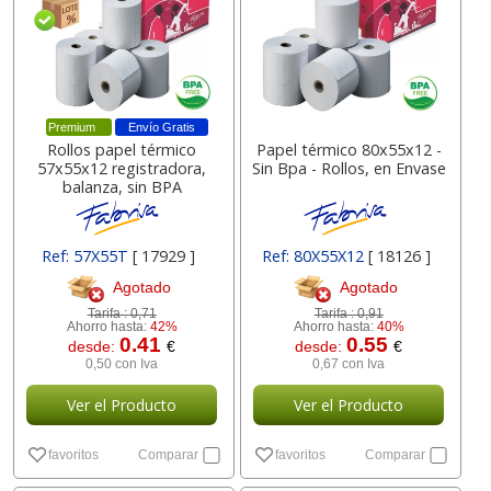
Premium
Envío Gratis
Rollos papel térmico
Papel térmico 80x55x12 -
57x55x12 registradora,
Sin Bpa - Rollos, en Envase
balanza, sin BPA
Ref: 57X55T
[ 17929 ]
Ref: 80X55X12
[ 18126 ]
Agotado
Agotado
Tarifa :
0,71
Tarifa :
0,91
Ahorro hasta:
42%
Ahorro hasta:
40%
0.41
0.55
desde:
€
desde:
€
0,50 con Iva
0,67 con Iva
Ver el Producto
Ver el Producto
favoritos
Comparar
favoritos
Comparar