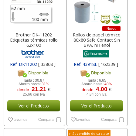
Nuevo
Brother DK-11202
Rollos de papel térmico
Etiquetas térmicas rollo
80x80 Safe Contact Sin
62x100
BPA, ni Fenol
Ref: DK11202
[ 33868 ]
Ref: 43918E
[ 162339 ]
Disponible
Disponible
Tarifa :
30,87
Tarifa :
6,65
Ahorro hasta:
31%
Ahorro hasta:
40%
21.21
4.00
desde:
€
desde:
€
25,66 con Iva
4,84 con Iva
Ver el Producto
Ver el Producto
favoritos
Comparar
favoritos
Comparar
más vendido de su clase