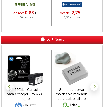
marrón
0,83
2,75
desde:
€
desde:
€
1,00 con Iva
3,33 con Iva
Lo + Nuevo
HP 950XL - Cartucho
Goma de borrar
H
para Officejet Pro 8600
moldeable maleable
C
negro
para carboncillo o
N
grafito