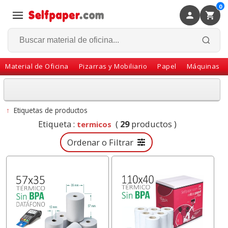
0
×
Volver
Material de Oficina
Pizarras y Mobiliario
Papel
Máquinas
↑
Etiquetas de productos
Etiqueta :
(
29
productos )
termicos
Ordenar o Filtrar