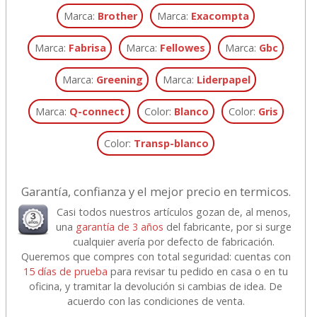
Marca:
Brother
Marca:
Exacompta
Marca:
Fabrisa
Marca:
Fellowes
Marca:
Gbc
Marca:
Greening
Marca:
Liderpapel
Marca:
Q-connect
Color:
Blanco
Color:
Gris
Color:
Transp-blanco
Garantía, confianza y el mejor precio en termicos.
Casi todos nuestros artículos gozan de, al menos,
una
garantía de 3 años
del fabricante, por si surge
cualquier avería por defecto de fabricación.
Queremos que compres con total seguridad: cuentas con
15 días de prueba
para revisar tu pedido en casa o en tu
oficina, y tramitar la devolución si cambias de idea. De
acuerdo con las condiciones de venta.