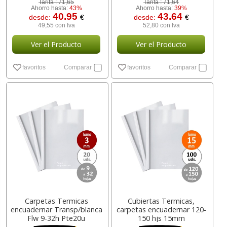
Tarifa :
71,65
Tarifa :
71,64
Ahorro hasta:
43%
Ahorro hasta:
39%
40.95
43.64
desde:
€
desde:
€
49,55 con Iva
52,80 con Iva
Ver el Producto
Ver el Producto
favoritos
Comparar
favoritos
Comparar
Carpetas Termicas
Cubiertas Termicas,
encuadernar Transp/blanca
carpetas encuadernar 120-
Flw 9-32h Pte20u
150 hjs 15mm