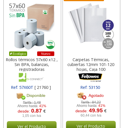
Nuevo
Ecológico
Rollos térmicos 57x60 x12 ,
Carpetas Térmicas,
Sin BPA, balanzas,
cubiertas 12mm 101-120
registradoras
hojas, Caja 100
Ref: 57X60T
[ 21760 ]
Ref: 53150
Agotado
Disponible
Tarifa :
84,22
Tarifa :
1,48
Ahorro hasta:
41%
Ahorro hasta:
41%
49.95
0.87
desde:
€
desde:
€
60,44 con Iva
1,05 con Iva
Ver el Producto
Ver el Producto