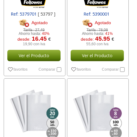
Ref: 5379701
[ 53797 ]
Ref: 5390001
Agotado
Agotado
Tarifa :
27,49
Tarifa :
78,08
Ahorro hasta:
40%
Ahorro hasta:
41%
16.45
45.95
desde:
€
desde:
€
19,90 con Iva
55,60 con Iva
Ver el Producto
Ver el Producto
favoritos
Comparar
favoritos
Comparar