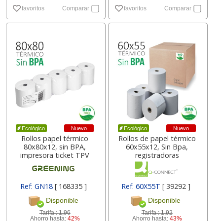
favoritos
Comparar
favoritos
Comparar
Nuevo
Nuevo
Ecológico
Ecológico
Rollos papel térmico
Rollos de papel térmico
80x80x12, sin BPA,
60x55x12, Sin Bpa,
impresora ticket TPV
registradoras
Ref: GN18
[ 168335 ]
Ref: 60X55T
[ 39292 ]
Disponible
Disponible
Tarifa :
1,96
Tarifa :
1,92
Ahorro hasta:
42%
Ahorro hasta:
43%