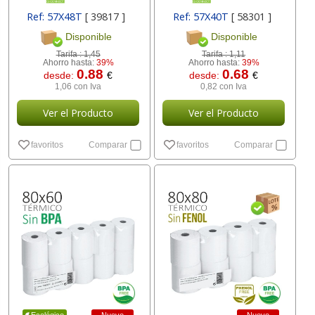
Ref: 57X48T
[ 39817 ]
Ref: 57X40T
[ 58301 ]
Disponible
Disponible
Tarifa :
1,45
Tarifa :
1,11
Ahorro hasta:
39%
Ahorro hasta:
39%
0.88
0.68
desde:
€
desde:
€
1,06 con Iva
0,82 con Iva
Ver el Producto
Ver el Producto
favoritos
Comparar
favoritos
Comparar