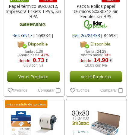
Nuevo
Nuevo
Ecológico
Papel térmico 80x60x12,
Pack 8 Rollos papel
Impresora tickets TPVS, Sin
térmicos 80x80x12 Sin
BPA
Fenoles sin BPS
Ref: GN17
[ 168334 ]
Ref: 26781433
[ 84693 ]
Disponible
Disponible
Tarifa :
1,38
Tarifa :
24,28
Ahorro hasta:
47%
Ahorro hasta:
39%
0.73
14.90
desde:
€
desde:
€
0,88 con Iva
18,03 con Iva
Ver el Producto
Ver el Producto
favoritos
Comparar
favoritos
Comparar
más vendido de su clase