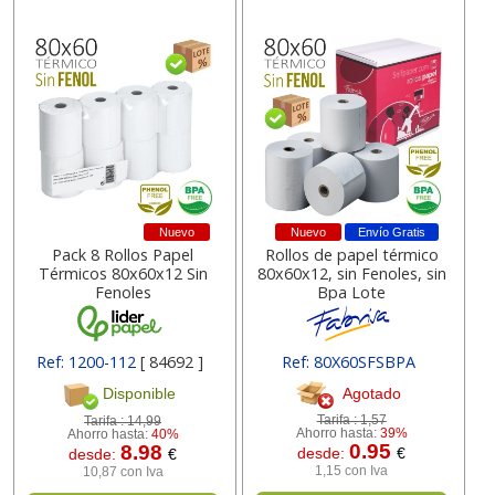
Nuevo
Nuevo
Envío Gratis
Pack 8 Rollos Papel
Rollos de papel térmico
Térmicos 80x60x12 Sin
80x60x12, sin Fenoles, sin
Fenoles
Bpa Lote
Ref: 1200-112
[ 84692 ]
Ref: 80X60SFSBPA
[ 16747 ]
Agotado
Disponible
Tarifa :
1,57
Tarifa :
14,99
Ahorro hasta:
39%
Ahorro hasta:
40%
0.95
8.98
desde:
€
desde:
€
1,15 con Iva
10,87 con Iva