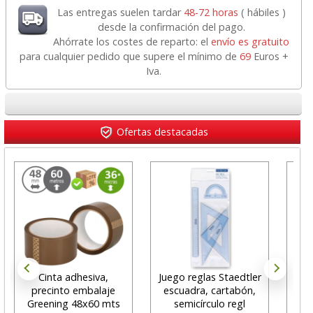
Las entregas suelen tardar
48-72 horas
( hábiles )
desde la confirmación del pago.
Ahórrate los costes de reparto: el
envío es gratuito
para cualquier pedido que supere el mínimo de
69
Euros +
Iva.
Ofertas destacadas
Cinta adhesiva,
Juego reglas Staedtler
precinto embalaje
escuadra, cartabón,
Dos
Greening 48x60 mts
semicírculo regl
Ap