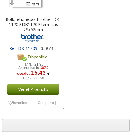
Rollo etiquetas Brother DK-
11209 DK11209 térmicas
29x62mm
Ref: DK-11209
[ 33873 ]
Disponible
Tarifa :
21,98
Ahorro hasta:
30%
15.43
desde:
€
18,67 con Iva
Ver el Producto
favoritos
Comparar