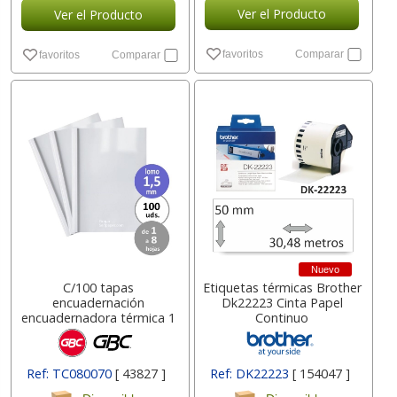
Ver el Producto
Ver el Producto
favoritos
Comparar
favoritos
Comparar
Nuevo
C/100 tapas
Etiquetas térmicas Brother
encuadernación
Dk22223 Cinta Papel
encuadernadora térmica 1
Continuo
a 8 hjs
Ref: TC080070
[ 43827 ]
Ref: DK22223
[ 154047 ]