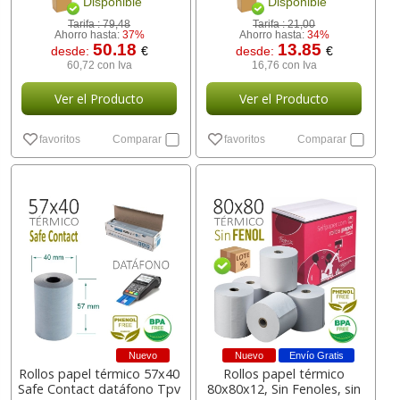
Disponible
Disponible
Tarifa :
79,48
Tarifa :
21,00
Ahorro hasta:
37%
Ahorro hasta:
34%
50.18
13.85
desde:
€
desde:
€
60,72 con Iva
16,76 con Iva
Ver el Producto
Ver el Producto
favoritos
Comparar
favoritos
Comparar
Nuevo
Nuevo
Envío Gratis
Rollos papel térmico 57x40
Rollos papel térmico
Safe Contact datáfono Tpv
80x80x12, Sin Fenoles, sin