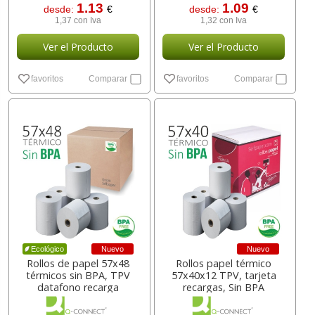
1.13
1.09
desde:
€
desde:
€
1,37 con Iva
1,32 con Iva
Ver el Producto
Ver el Producto
favoritos
Comparar
favoritos
Comparar
Nuevo
Nuevo
Ecológico
Rollos de papel 57x48
Rollos papel térmico
térmicos sin BPA, TPV
57x40x12 TPV, tarjeta
datafono recarga
recargas, Sin BPA