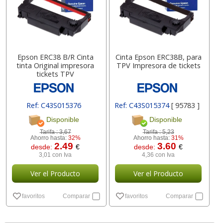
Epson ERC38 B/R Cinta
Cinta Epson ERC38B, para
tinta Original impresora
TPV Impresora de tickets
tickets TPV
Ref: C43S015376
Ref: C43S015374
[ 95783 ]
Disponible
Disponible
Tarifa :
3,67
Tarifa :
5,23
Ahorro hasta:
32%
Ahorro hasta:
31%
2.49
3.60
desde:
€
desde:
€
3,01 con Iva
4,36 con Iva
Ver el Producto
Ver el Producto
favoritos
Comparar
favoritos
Comparar