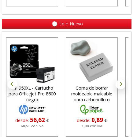
Lo + Nuevo
HP 950XL - Cartucho
Goma de borrar
H
para Officejet Pro 8600
moldeable maleable
C
negro
para carboncillo o
N
grafito
56,62
0,89
desde:
€
desde:
€
68,51 con Iva
1,08 con Iva