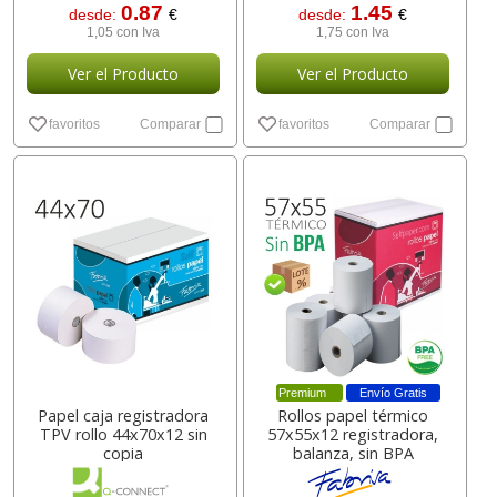
0.87
1.45
desde:
€
desde:
€
1,05 con Iva
1,75 con Iva
Ver el Producto
Ver el Producto
favoritos
Comparar
favoritos
Comparar
Premium
Envío Gratis
Papel caja registradora
Rollos papel térmico
TPV rollo 44x70x12 sin
57x55x12 registradora,
copia
balanza, sin BPA