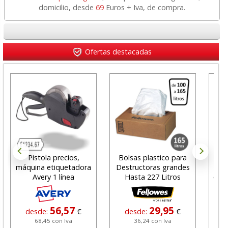
domicilio, desde
69
Euros + Iva, de compra.
Ofertas destacadas
Pistola precios,
Bolsas plastico para
Bol
máquina etiquetadora
Destructoras grandes
Avery 1 línea
Hasta 227 Litros
econ
56,57
29,95
desde:
€
desde:
€
68,45 con Iva
36,24 con Iva