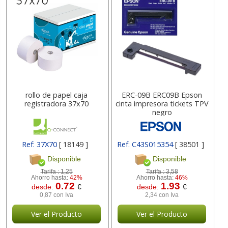
rollo de papel caja
ERC-09B ERC09B Epson
registradora 37x70
cinta impresora tickets TPV
negro
Ref: 37X70
[ 18149 ]
Ref: C43S015354
[ 38501 ]
Disponible
Disponible
Tarifa :
1,25
Tarifa :
3,58
Ahorro hasta:
42%
Ahorro hasta:
46%
0.72
1.93
desde:
€
desde:
€
0,87 con Iva
2,34 con Iva
Ver el Producto
Ver el Producto