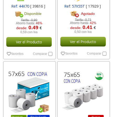
Ref: 44X70
[ 39816 ]
Ref: 57X55T
[ 17929 ]
Agotado
Disponible
Tarifa :
0,71
Tarifa :
0,90
Ahorro hasta:
42%
Ahorro hasta:
46%
0.41
0.49
desde:
€
desde:
€
0,50 con Iva
0,59 con Iva
Ver el Producto
Ver el Producto
favoritos
Comparar
favoritos
Comparar