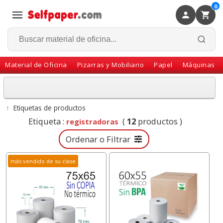
0
×
Volver
Material de Oficina
Pizarras y Mobiliario
Papel
Máquinas
↑
Etiquetas de productos
Etiqueta :
(
12
productos )
registradoras
Ordenar o Filtrar
más vendido de su clase