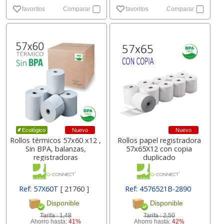
favoritos
Comparar
favoritos
Comparar
Nuevo
Nuevo
Ecológico
Rollos térmicos 57x60 x12 ,
Rollos papel registradora
Sin BPA, balanzas,
57x65X12 con copia
registradoras
duplicado
Ref: 57X60T
[ 21760 ]
Ref: 4576521B-2890
[ 19349 ]
Disponible
Disponible
Tarifa :
1,48
Tarifa :
2,50
Ahorro hasta:
41%
Ahorro hasta:
42%