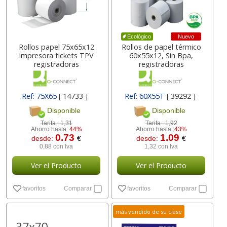
Nuevo
Ecológico
Rollos papel 75x65x12
Rollos de papel térmico
impresora tickets TPV
60x55x12, Sin Bpa,
registradoras
registradoras
Ref: 75X65
[ 14733 ]
Ref: 60X55T
[ 39292 ]
Disponible
Disponible
Tarifa :
1,31
Tarifa :
1,92
Ahorro hasta:
44%
Ahorro hasta:
43%
0.73
1.09
desde:
€
desde:
€
0,88 con Iva
1,32 con Iva
Ver el Producto
Ver el Producto
favoritos
Comparar
favoritos
Comparar
más vendido de su clase