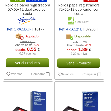
Premium
Envío Gratis
Nuevo
Rollo de papel registradora
Rollos papel registradora
57x65x12 duplicado con
75x65x12 duplicado, con
copia
copia
Ref: 57X65DUP
[ 16177 ]
Ref: 4756521B
[ 07206 ]
Agotado
Disponible
Tarifa :
1,15
Tarifa :
3,20
Ahorro hasta:
52%
Ahorro hasta:
41%
0.55
1.89
desde:
€
desde:
€
0,67 con Iva
2,29 con Iva
Ver el Producto
Ver el Producto
favoritos
Comparar
favoritos
Comparar