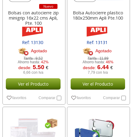
Nuevo
Bolsas con autocierre zip
Bolsa Autocierre plastico
minigrip 16x22 cms Apli,
180x250mm Apli Pte.100
Pte. 100
Ref: 13130
Ref: 13131
Agotado
Agotado
Tarifa :
9,52
Tarifa :
11,89
Ahorro hasta:
42%
Ahorro hasta:
46%
5.50
6.44
desde:
€
desde:
€
6,66 con Iva
7,79 con Iva
Ver el Producto
Ver el Producto
favoritos
Comparar
favoritos
Comparar