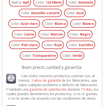
Marca:
Apli
Color:
12x18mm
Color:
Aluminio
Color:
Amarillo-canario
Color:
Azul
Color:
Azul-claro
Color:
Blanca
Color:
Blanco
Color:
Carne
Color:
Marron
Color:
Negro
Color:
Piel-claro
Color:
Rojo
Color:
Surtidos
Color:
Transparente
Color:
Verde
Buen precio, calidad y garantía.
Casi todos nuestros productos cuentan con, al
menos,
3 años de garantía
de los fabricantes, que
cubre cualquier problema o defecto de fabricación.
Y también una
garantía de satisfacción
durante
15 días
, los
cuales puedes devolvernos los productos, si no te gustan,
o no te sirven. De acuerdo con las condiciones de venta.