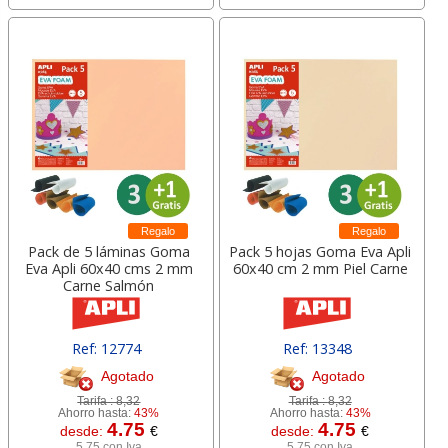
Regalo
Regalo
Pack de 5 láminas Goma
Pack 5 hojas Goma Eva Apli
Eva Apli 60x40 cms 2 mm
60x40 cm 2 mm Piel Carne
Carne Salmón
Ref: 12774
Ref: 13348
Agotado
Agotado
Tarifa :
8,32
Tarifa :
8,32
Ahorro hasta:
43%
Ahorro hasta:
43%
4.75
4.75
desde:
€
desde:
€
5,75 con Iva
5,75 con Iva