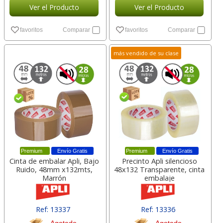
Ver el Producto
Ver el Producto
favoritos
Comparar
favoritos
Comparar
más vendido de su clase
Premium
Envío Gratis
Premium
Envío Gratis
Cinta de embalar Apli, Bajo
Precinto Apli silencioso
Ruido, 48mm x132mts,
48x132 Transparente, cinta
Marrón
embalaje
Ref: 13337
Ref: 13336