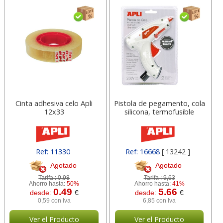
Cinta adhesiva celo Apli
Pistola de pegamento, cola
12x33
silicona, termofusible
Ref: 11330
Ref: 16668
[ 13242 ]
Agotado
Agotado
Tarifa :
0,98
Tarifa :
9,63
Ahorro hasta:
50%
Ahorro hasta:
41%
0.49
5.66
desde:
€
desde:
€
0,59 con Iva
6,85 con Iva
Ver el Producto
Ver el Producto