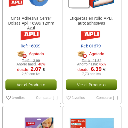
Cinta Adhesiva Cerrar
Etiquetas en rollo APLI,
Bolsas Apli 16999 12mm
autoadhesivas
Azul
Ref: 16999
Ref: 01679
Agotado
Agotado
Tarifa :
3,99
Tarifa :
11,52
Ahorro hasta:
48%
Ahorro hasta:
45%
2.07
6.39
desde:
€
desde:
€
2,50 con Iva
7,73 con Iva
Ver el Producto
Ver el Producto
favoritos
Comparar
favoritos
Comparar