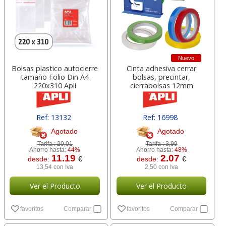
Nuevo
Bolsas plastico autocierre
Cinta adhesiva cerrar
tamaño Folio Din A4
bolsas, precintar,
220x310 Apli
cierrabolsas 12mm
Ref: 13132
Ref: 16998
Agotado
Agotado
Tarifa :
20,01
Tarifa :
3,99
Ahorro hasta:
44%
Ahorro hasta:
48%
11.19
2.07
desde:
€
desde:
€
13,54 con Iva
2,50 con Iva
Ver el Producto
Ver el Producto
favoritos
Comparar
favoritos
Comparar