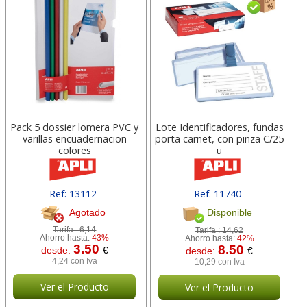
Pack 5 dossier lomera PVC y
Lote Identificadores, fundas
varillas encuadernacion
porta carnet, con pinza C/25
colores
u
Ref: 13112
Ref: 11740
Agotado
Disponible
Tarifa :
6,14
Tarifa :
14,62
Ahorro hasta:
43%
Ahorro hasta:
42%
3.50
8.50
desde:
€
desde:
€
4,24 con Iva
10,29 con Iva
Ver el Producto
Ver el Producto