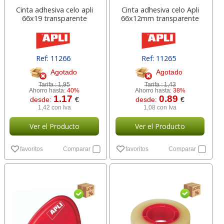
Cinta adhesiva celo apli
Cinta adhesiva celo Apli
66x19 transparente
66x12mm transparente
Ref: 11266
Ref: 11265
Agotado
Agotado
Tarifa :
1,95
Tarifa :
1,43
Ahorro hasta:
40%
Ahorro hasta:
38%
1.17
0.89
desde:
€
desde:
€
1,42 con Iva
1,08 con Iva
Ver el Producto
Ver el Producto
favoritos
Comparar
favoritos
Comparar