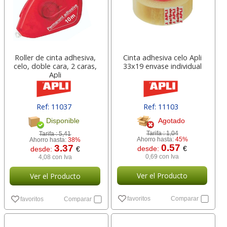
Roller de cinta adhesiva,
Cinta adhesiva celo Apli
celo, doble cara, 2 caras,
33x19 envase individual
Apli
Ref: 11037
Ref: 11103
Agotado
Disponible
Tarifa :
1,04
Tarifa :
5,41
Ahorro hasta:
45%
Ahorro hasta:
38%
0.57
3.37
desde:
€
desde:
€
0,69 con Iva
4,08 con Iva
Ver el Producto
Ver el Producto
favoritos
Comparar
favoritos
Comparar