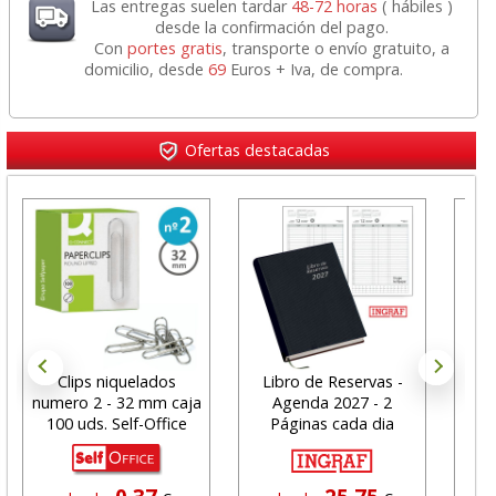
Las entregas suelen tardar
48-72 horas
( hábiles )
desde la confirmación del pago.
Con
portes gratis
, transporte o envío gratuito, a
domicilio, desde
69
Euros + Iva, de compra.
Ofertas destacadas
Clips niquelados
Libro de Reservas -
A
numero 2 - 32 mm caja
Agenda 2027 - 2
Vis
100 uds. Self-Office
Páginas cada dia