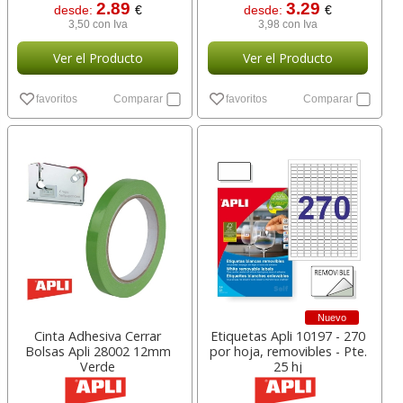
2.89
3.29
desde:
€
desde:
€
3,50 con Iva
3,98 con Iva
Ver el Producto
Ver el Producto
favoritos
Comparar
favoritos
Comparar
Nuevo
Cinta Adhesiva Cerrar
Etiquetas Apli 10197 - 270
Bolsas Apli 28002 12mm
por hoja, removibles - Pte.
Verde
25 hj