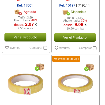
Ref: 17001
Ref: 10197
[ 71924 ]
Agotado
Disponible
Tarifa :
3,99
Tarifa :
14,80
Ahorro hasta:
48%
Ahorro hasta:
39%
2.07
9.06
desde:
€
desde:
€
2,50 con Iva
10,96 con Iva
Ver el Producto
Ver el Producto
favoritos
Comparar
favoritos
Comparar
más vendido de Apli