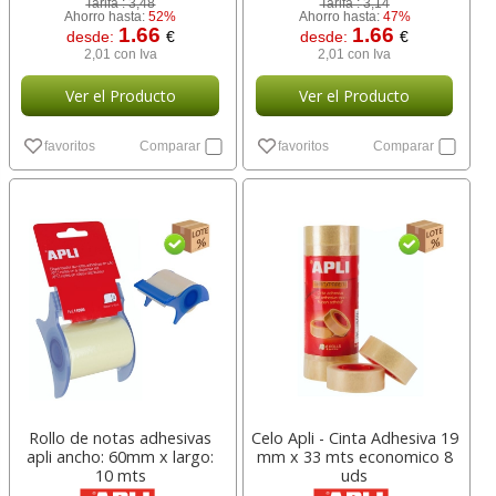
Tarifa :
3,48
Tarifa :
3,14
Ahorro hasta:
52%
Ahorro hasta:
47%
1.66
1.66
desde:
€
desde:
€
2,01 con Iva
2,01 con Iva
Ver el Producto
Ver el Producto
favoritos
Comparar
favoritos
Comparar
Rollo de notas adhesivas
Celo Apli - Cinta Adhesiva 19
apli ancho: 60mm x largo:
mm x 33 mts economico 8
10 mts
uds