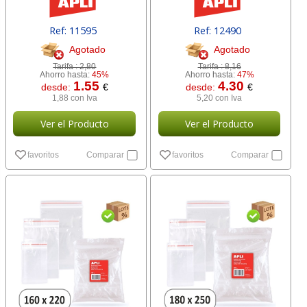
Ref: 11595
Ref: 12490
Agotado
Agotado
Tarifa :
2,80
Tarifa :
8,16
Ahorro hasta:
45%
Ahorro hasta:
47%
1.55
4.30
desde:
€
desde:
€
1,88 con Iva
5,20 con Iva
Ver el Producto
Ver el Producto
favoritos
Comparar
favoritos
Comparar