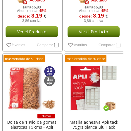
Agotado
Agotado
Tarifa :
5,83
Tarifa :
5,83
Ahorro hasta:
45%
Ahorro hasta:
45%
3.19
3.19
desde:
€
desde:
€
3,86 con Iva
3,86 con Iva
Ver el Producto
Ver el Producto
favoritos
Comparar
favoritos
Comparar
más vendido de su clase
más vendido de su clase
Nuevo
Bolsa de 1 Kilo de gomas
Masilla adhesiva Apli tack
elasticas 16 cms - Apli
75grs blanca Blu Tack