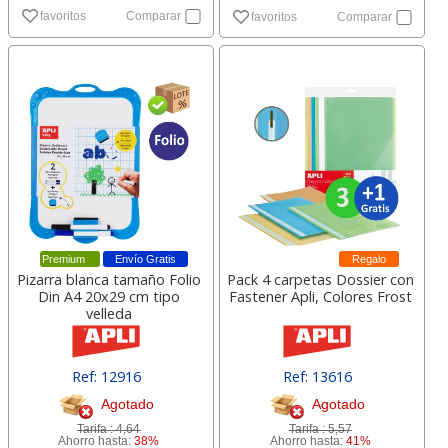
favoritos
Comparar
favoritos
Comparar
Premium
Envío Gratis
Regalo
Pizarra blanca tamaño Folio
Pack 4 carpetas Dossier con
Din A4 20x29 cm tipo
Fastener Apli, Colores Frost
velleda
Ref: 12916
Ref: 13616
Agotado
Agotado
Tarifa :
4,64
Tarifa :
5,57
Ahorro hasta:
38%
Ahorro hasta:
41%