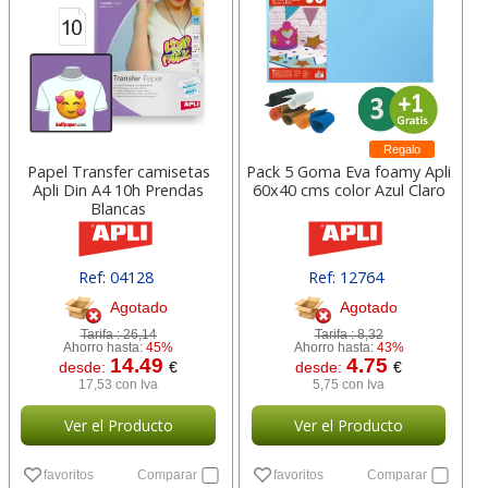
Regalo
Papel Transfer camisetas
Pack 5 Goma Eva foamy Apli
Apli Din A4 10h Prendas
60x40 cms color Azul Claro
Blancas
Ref: 04128
Ref: 12764
Agotado
Agotado
Tarifa :
26,14
Tarifa :
8,32
Ahorro hasta:
45%
Ahorro hasta:
43%
14.49
4.75
desde:
€
desde:
€
17,53 con Iva
5,75 con Iva
Ver el Producto
Ver el Producto
favoritos
Comparar
favoritos
Comparar