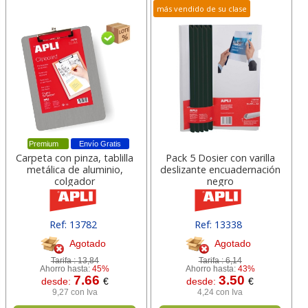
más vendido de su clase
Premium
Envío Gratis
Carpeta con pinza, tablilla
Pack 5 Dosier con varilla
metálica de aluminio,
deslizante encuadernación
colgador
negro
Ref: 13782
Ref: 13338
Agotado
Agotado
Tarifa :
13,84
Tarifa :
6,14
Ahorro hasta:
45%
Ahorro hasta:
43%
7.66
3.50
desde:
€
desde:
€
9,27 con Iva
4,24 con Iva