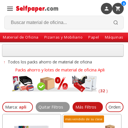
0
×
Volver
Material de Oficina
Pizarras y Mobiliario
Papel
Máquinas
↑
Todos los packs ahorro de material de oficina
Packs ahorro y lotes de material de oficina Apli
(
32
)
Marca:
apli
Quitar Filtros
Más Filtros
Orden:
más vendido de su clase