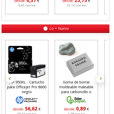
0,37
25,75
desde:
€
desde:
€
0,45 con Iva
31,16 con Iva
Lo + Nuevo
HP 950XL - Cartucho
Goma de borrar
H
para Officejet Pro 8600
moldeable maleable
C
negro
para carboncillo o
N
grafito
56,62
0,89
desde:
€
desde:
€
68,51 con Iva
1,08 con Iva