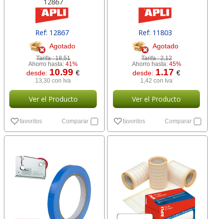
12867
Ref: 12867
Ref: 11803
Agotado
Agotado
Tarifa :
18,51
Tarifa :
2,12
Ahorro hasta:
41%
Ahorro hasta:
45%
10.99
1.17
desde:
€
desde:
€
13,30 con Iva
1,42 con Iva
Ver el Producto
Ver el Producto
favoritos
Comparar
favoritos
Comparar