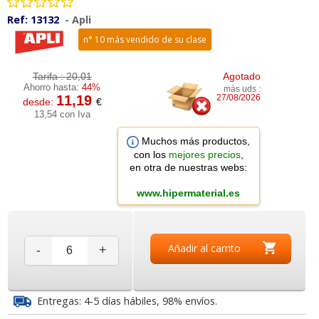
Ref:
13132
-
Apli
n° 10 más vendido de su clase
Tarifa :
20,01
Agotado
Ahorro hasta:
44%
más uds :
11,19
27/08/2026
desde:
€
13,54 con Iva
Muchos más productos,
con los
mejores precios
,
en otra de nuestras webs:
www.hipermaterial.es
Añadir al carrito
-
+
Entregas: 4-5 días hábiles, 98% envíos.