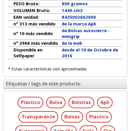
PESO Bruto:
800 gramos
VOLUMEN Bruto:
1440 cm3.
EAN unidad:
8435002662000
n° 313 más vendido
de la marca
Apli
de Bolsas autocierre -
n° 10 más vendido
minigrip
n° 2966 más vendido
de la web
Disponible en
desde el 10 de Octubre de
Selfpaper
2016
* Estas características son aproximadas.
Etiquetas / tags de este producto
Plástico
Bolsa
Bolsitas
Apli
Transparente
Bolsas
Plastico
Autocierre
Tamaño
Folio
Din