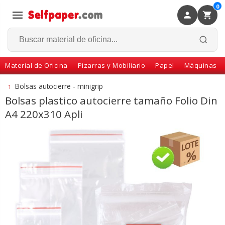
0
×
Volver
Material de Oficina
Pizarras y Mobiliario
Papel
Máquinas
↑
Bolsas autocierre - minigrip
Bolsas plastico autocierre tamaño Folio Din
A4 220x310 Apli