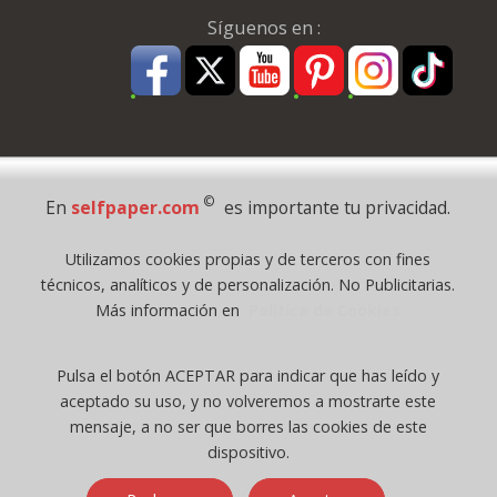
Síguenos en :
Pago Seguro
©
En
selfpaper.com
es importante tu privacidad.
© 1995 - 2026 Grupo Selfpaper.
Utilizamos cookies propias y de terceros con fines
Todos los derechos reservados
técnicos, analíticos y de personalización. No Publicitarias.
©selfpaper.com, y las webs de ©gruposelfpaper.org están gestionadas, y
Más información en
Política de Cookies
son propiedad de :
Suministros de Oficina Self-Paper, S.L. - C.I.F. B97233654, inscrita en el
Pulsa el botón ACEPTAR para indicar que has leído y
Registro Mercantil de Valencia ( España ) CEE:
aceptado su uso, y no volveremos a mostrarte este
Tomo 7263, Libro 4565, Folio 1, Sección 8, Hoja V-85203.
mensaje, a no ser que borres las cookies de este
dispositivo.
Móvil / Tablet - Bot mozilla/5.0 (linux; android 14; pixel 8)