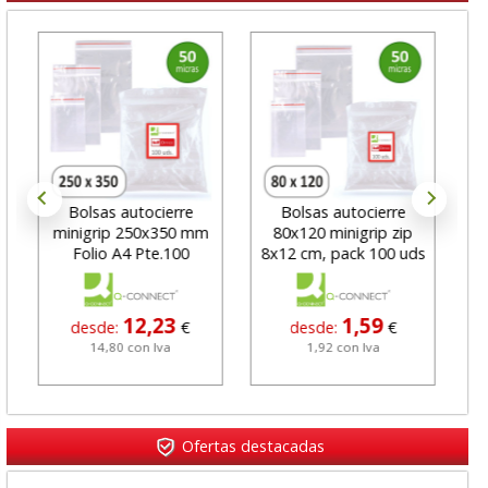
Bolsas autocierre
Bolsas autocierre
B
minigrip 250x350 mm
80x120 minigrip zip
mini
Folio A4 Pte.100
8x12 cm, pack 100 uds
4x
12,23
1,59
desde:
€
desde:
€
14,80 con Iva
1,92 con Iva
Ofertas destacadas