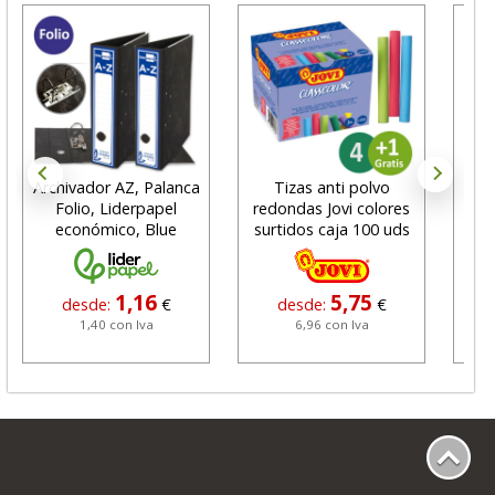
Archivador AZ, Palanca
Tizas anti polvo
Bol
Folio, Liderpapel
redondas Jovi colores
Pe
económico, Blue
surtidos caja 100 uds
1,16
5,75
desde:
€
desde:
€
1,40 con Iva
6,96 con Iva