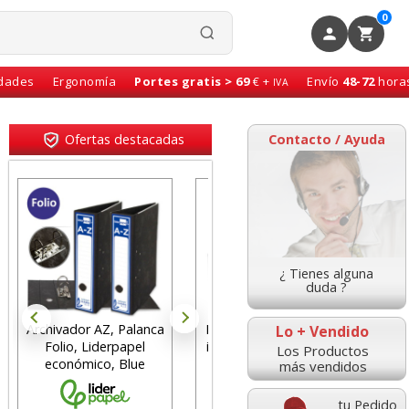
0
idades
Ergonomía
Portes gratis > 69
€ +
Envío
48-72
hora
IVA
Ofertas destacadas
Contacto / Ayuda
¿ Tienes alguna
duda ?
Rollos papel 75x65x12
Reposapies Fellowes
Lo + Vendido
impresora tickets TPV
Refresh, con efecto
Los Productos
registradoras
ventilación
más vendidos
tu Pedido