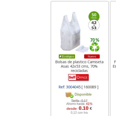
Nuevo
Ecológico
Bolsas de plastico Camiseta
F
Asas 42x53 cms, 70%
Es
recicladas
Ref: 3004045
[ 160089 ]
Disponible
Tarifa :
0,17
Ahorro hasta:
41%
0.10
desde:
€
0,12 con Iva