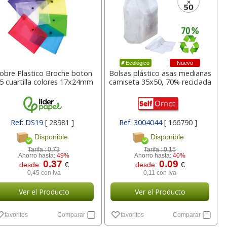
a
17,99 con Iva
45,82 con Iva
Nuevo
Ecológico
obre Plastico Broche boton
Bolsas plástico asas medianas
5 cuartilla colores 17x24mm
camiseta 35x50, 70% reciclada
4XL -
HP 950XL - Cartucho
Goma de borrar
Ref: DS19
[ 28981 ]
Ref: 3004044
[ 166790 ]
 alta
para Officejet Pro 8600
moldeable maleable
Disponible
Disponible
kjet
negro
para carboncillo o
grafito
Tarifa :
0,73
Tarifa :
0,15
Ahorro hasta:
49%
Ahorro hasta:
40%
0.37
0.09
desde:
€
desde:
€
7
56,62
0,89
€
desde:
€
desde:
€
0,45 con Iva
0,11 con Iva
a
68,51 con Iva
1,08 con Iva
Ver el Producto
Ver el Producto
favoritos
Comparar
favoritos
Comparar