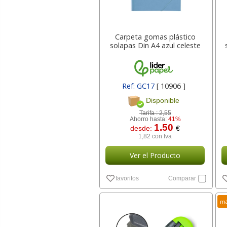
Carpeta gomas plástico
solapas Din A4 azul celeste
Ref: GC17
[ 10906 ]
Disponible
Tarifa :
2,55
Ahorro hasta:
41%
1.50
desde:
€
1,82 con Iva
Ver el Producto
favoritos
Comparar
má