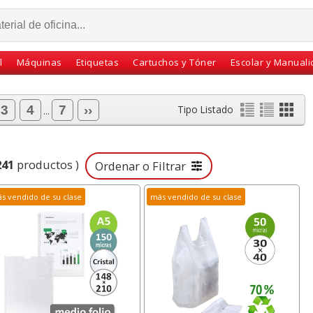
l
Máquinas
Etiquetas
Cartuchos y Tóner
Escolar y Manual
3
4
7
››
Tipo Listado
...
241
productos )
Ordenar o Filtrar
s vendido de su clase
más vendido de su clase
stificar
Cinta adhesiva,
Archivador AZ, Palanca
0 micras
precinto embalaje
Folio, Liderpapel
adas
Greening 48x60 mts
económico, Blue
marrón