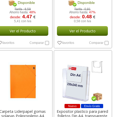
Disponible
Disponible
Tarifa :
8,59
Tarifa :
0,91
Ahorro hasta:
48%
Ahorro hasta:
47%
4.47
0.48
desde:
€
desde:
€
5,41 con Iva
0,58 con Iva
Ver el Producto
Ver el Producto
favoritos
Comparar
favoritos
Comparar
Nuevo
Envío Gratis
Carpeta Liderpapel gomas
Expositor plastico para pared
solapas Polipropileno A4
folletos Din A4, transparente