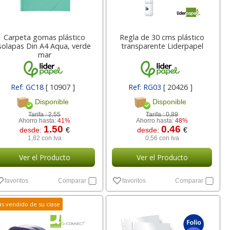
Carpeta gomas plástico
Regla de 30 cms plástico
solapas Din A4 Aqua, verde
transparente Liderpapel
mar
Ref: GC18
[ 10907 ]
Ref: RG03
[ 20426 ]
Disponible
Disponible
Tarifa :
2,55
Tarifa :
0,89
Ahorro hasta:
41%
Ahorro hasta:
48%
1.50
0.46
desde:
€
desde:
€
1,82 con Iva
0,56 con Iva
Ver el Producto
Ver el Producto
favoritos
Comparar
favoritos
Comparar
s vendido de su clase