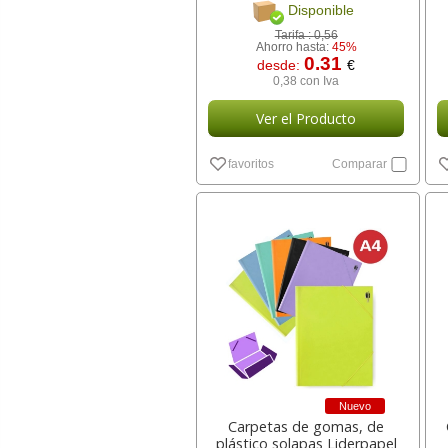
Disponible
Tarifa :
0,56
Ahorro hasta:
45%
0.31
desde:
€
0,38 con Iva
Ver el Producto
favoritos
Comparar
Nuevo
Carpetas de gomas, de
plástico solapas Liderpapel