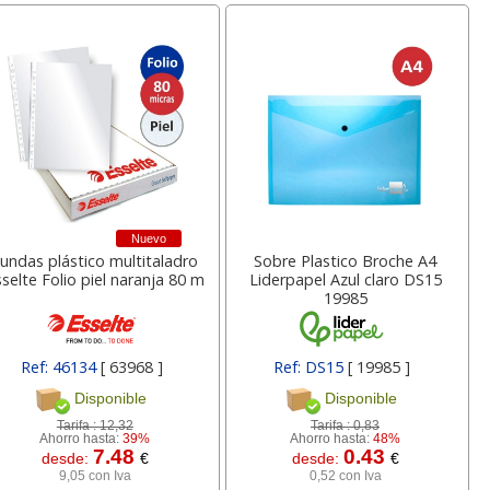
Nuevo
undas plástico multitaladro
Sobre Plastico Broche A4
selte Folio piel naranja 80 m
Liderpapel Azul claro DS15
19985
Ref: 46134
[ 63968 ]
Ref: DS15
[ 19985 ]
Disponible
Disponible
Tarifa :
12,32
Tarifa :
0,83
Ahorro hasta:
39%
Ahorro hasta:
48%
7.48
0.43
desde:
€
desde:
€
9,05 con Iva
0,52 con Iva