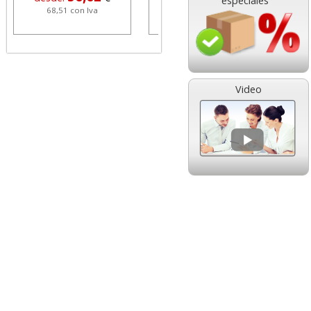
especiales
68,51 con Iva
1,08 con Iva
Video
HP 304 302 Color,
Cartucho HP 304 - 302
Cartucho original
Negro, original
N9K05AE tricolor
N9K06AE
14,89
14,87
desde:
€
desde:
€
18,02 con Iva
17,99 con Iva