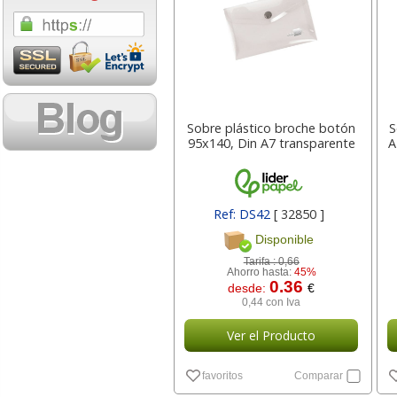
1,08 con Iva
18,02 con Iv
Sobre plástico broche botón
S
95x140, Din A7 transparente
A
Cartucho HP 304 - 302
Cartucho HP 30
Ref: DS42
[ 32850 ]
Negro, original
302XL Tricolor
Disponible
N9K06AE
capacidad des
Tarifa :
0,66
Ahorro hasta:
45%
0.36
desde:
€
14,87
37,8
desde:
€
desde:
0,44 con Iva
17,99 con Iva
45,82 con Iv
Ver el Producto
favoritos
Comparar