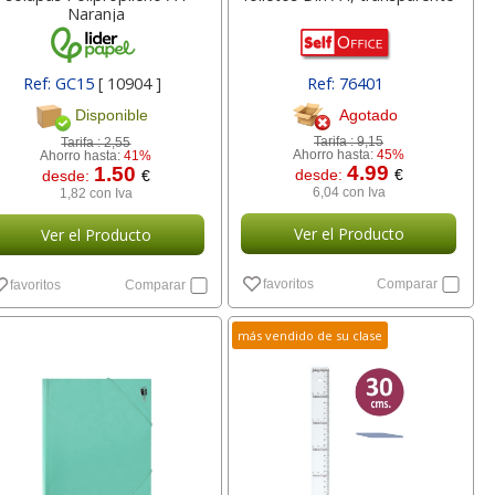
Naranja
Ref: GC15
[ 10904 ]
Ref: 76401
Agotado
Disponible
Tarifa :
9,15
Tarifa :
2,55
Ahorro hasta:
45%
Ahorro hasta:
41%
4.99
1.50
desde:
€
desde:
€
6,04 con Iva
1,82 con Iva
Ver el Producto
Ver el Producto
favoritos
Comparar
favoritos
Comparar
más vendido de su clase