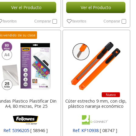
Ver el Producto
Ver el Producto
favoritos
Comparar
favoritos
Comparar
s vendido de su clase
Nuevo
undas Plastico Plastificar Din
Cúter estrecho 9 mm, con clip,
A4, 80 micras, Pte 25
plástico naranja económico
Ref: 5396205
[ 58946 ]
Ref: KF10938
[ 08747 ]