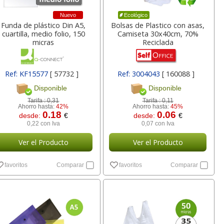
73
0,83
1,16
€
desde:
€
desde:
€
Nuevo
Ecológico
Iva
1,00 con Iva
1,40 con Iva
Funda de plástico Din A5,
Bolsas de Plastico con asas,
cuartilla, medio folio, 150
Camiseta 30x40cm, 70%
micras
Reciclada
Ref: KF15577
[ 57732 ]
Ref: 3004043
[ 160088 ]
Disponible
Disponible
Tarifa :
0,31
Tarifa :
0,11
Ahorro hasta:
42%
Ahorro hasta:
45%
0.18
0.06
desde:
€
desde:
€
0,22 con Iva
0,07 con Iva
 Palanca
Rollos papel 75x65x12
Reposapies Fellowes
rpapel
impresora tickets TPV
Refresh, con efecto
Ver el Producto
Ver el Producto
 Blue
registradoras
ventilación
favoritos
Comparar
favoritos
Comparar
lor,
Cartucho HP 304 - 302
Cartucho HP 304XL -
inal
Negro, original
302XL Tricolor alta
16
0,73
18,56
€
desde:
€
desde:
€
olor
N9K06AE
capacidad deskjet
Iva
0,88 con Iva
22,46 con Iva
9
14,87
37,87
€
desde:
€
desde:
€