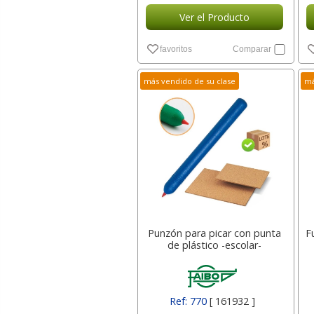
Ver el Producto
favoritos
Comparar
más vendido de su clase
má
Punzón para picar con punta
F
de plástico -escolar-
Ref: 770
[ 161932 ]