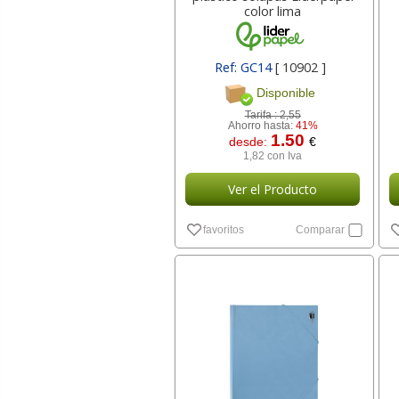
color lima
Ref: GC14
[ 10902 ]
Disponible
Tarifa :
2,55
Ahorro hasta:
41%
1.50
desde:
€
1,82 con Iva
Ver el Producto
favoritos
Comparar