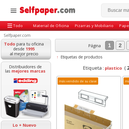
Todo
Material de Oficina
Pizarras y Mobiliario
Pape
Selfpaper.com
Todo
para tu oficina
1
2
Página
desde
1995
al mejor precio
↑
Etiquetas de productos
Distribuidores de
Etiqueta :
(
plastico
las
mejores marcas
más vendido de su clase
má
s papel 75x65x12
Reposapies Fellowes
Fundas de pla
sora tickets TPV
Refresh, con efecto
Fellowes A4 8
egistradoras
ventilación
50% recicl
Lo + Nuevo