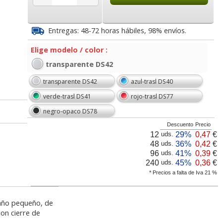
7
0,41
4,48
€
desde:
€
desde:
€
a
0,50 con Iva
5,42 con Iva
Entregas: 48-72 horas hábiles, 98% envíos.
Elige modelo / color :
transparente DS42
transparente DS42
azul-trasl DS40
verde-trasl DS41
rojo-trasl DS77
negro-opaco DS78
Descuento
Precio
lástico
Sobres de Plastico
Sobres plástico broche
12
29%
0,47
€
uds.
in A7,
cierre velcro Din A4
botón A4 Multitaladro
48
36%
0,42
€
uds.
res
Pack 10+2 Gratis
Pack 5 Colores
96
41%
0,39
€
uds.
240
45%
0,36
€
uds.
lor,
Cartucho HP 304 - 302
Cartucho HP 304XL -
* Precios a falta de Iva 21 %
inal
Negro, original
302XL Tricolor alta
8
4,59
2,94
€
desde:
€
desde:
€
olor
N9K06AE
capacidad deskjet
a
5,55 con Iva
3,56 con Iva
año pequeño, de
on cierre de
9
14,87
37,87
€
desde:
€
desde:
€