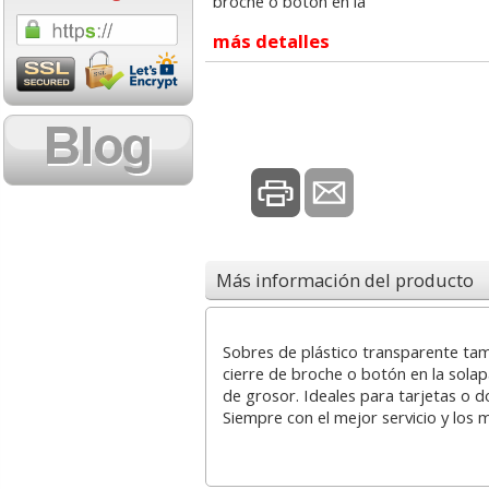
broche o botón en la
1,08 con Iva
18,02 con Iv
más detalles
Cartucho HP 304 - 302
Cartucho HP 30
Más información del producto
Negro, original
302XL Tricolor
N9K06AE
capacidad des
Sobres de plástico transparente ta
14,87
37,8
cierre de broche o botón en la sola
desde:
€
desde:
de grosor. Ideales para tarjetas o
17,99 con Iva
45,82 con Iv
Siempre con el mejor servicio y los 