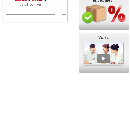
especiales
68,51 con Iva
1,08 con Iva
Video
HP 304 302 Color,
Cartucho HP 304 - 302
Cartucho original
Negro, original
N9K05AE tricolor
N9K06AE
14,89
14,87
desde:
€
desde:
€
18,02 con Iva
17,99 con Iva