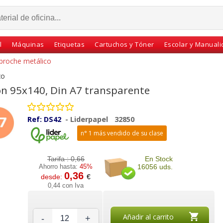
l
Máquinas
Etiquetas
Cartuchos y Tóner
Escolar y Manual
 broche metálico
co
ón 95x140, Din A7 transparente
Ref:
DS42
-
Liderpapel
32850
n° 1 más vendido de su clase
Tarifa :
0,66
En Stock
Ahorro hasta:
45%
16056 uds.
0,36
desde:
€
Broche
Sobre plástico broche,
Pack 12 sobres plástico
0,44 con Iva
ck 4
americano alargado
broche botón Din A7,
14x26 cms
95x140 colores
Añadir al carrito
-
+