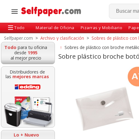
Todo
Material de Oficina
Pizarras y Mobiliario
Pape
Selfpaper.com
>
Archivo y clasificación
>
Sobres de plástico con
Todo
para tu oficina
↑
Sobres de plástico con broche metáli
desde
1995
Sobre plástico broche bot
al mejor precio
Distribuidores de
las
mejores marcas
s de Plastico
Sobres plástico broche
Sobre plástico 
e velcro Din A4
botón A4 Multitaladro
botón A5 Pa
 10+2 Gratis
Pack 5 Colores
surtidos
Lo + Nuevo