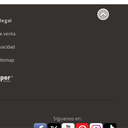
legal
e venta
ivacidad
itemap
Síguenos en :