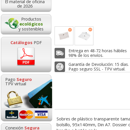
El material de oficina
4,59
2,94
1,4
de 2026
de:
€
desde:
€
desde:
,55 con Iva
3,56 con Iva
1,78 con Iv
Productos
ecológicos
y sostenibles
Catálogos
PDF
Entrega en 48-72 horas hábiles
98% de los envíos.
Garantía de Devolución: 15 días.
Pago seguro SSL - TPV virtual.
plástico Broche
Sobre plástico broche,
Pack 12 sobres p
Pago
Seguro
n A5 Pack 4
americano alargado
broche botón D
TPV virtual
surtidos
14x26 cms
95x140 colo
Goma de borrar
HP 304 302 Co
moldeable maleable
Cartucho orig
1,47
0,41
4,4
de:
€
desde:
€
desde:
para carboncillo o
N9K05AE tric
,78 con Iva
0,50 con Iva
5,42 con Iv
grafito
Sobres de plástico transparente tam
bolsillo, 95x140mm, Din A7. Dossier c
0,89
14,8
Conexión
Segura
desde:
€
desde: