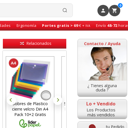
0
idades
Ergonomía
Portes gratis > 69
€ +
Envío
48-72
hora
IVA
Relacionados
Contacto / Ayuda
¿ Tienes alguna
duda ?
Lo + Vendido
Sobres de Plastico
Sobres plástico broche
cierre velcro Din A4
botón A4 Multitaladro
Los Productos
más vendidos
Pack 10+2 Gratis
Pack 5 Colores
tu Pedido