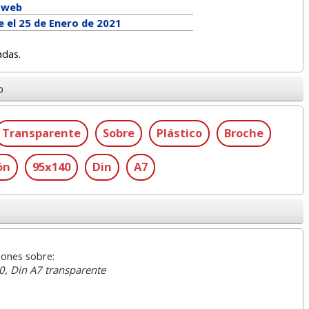
a web
e el 25 de Enero de 2021
adas.
o
Transparente
Sobre
Plástico
Broche
ón
95x140
Din
A7
iones sobre:
0, Din A7 transparente