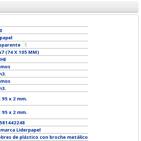
0
rpapel
sparente
A7 (74 X 105 MM)
CHE
amos
m3.
amos
m3.
x 95 x 2 mm.
x
95
x
2
mm.
581442248
a marca
Liderpapel
obres de plástico con broche metálico