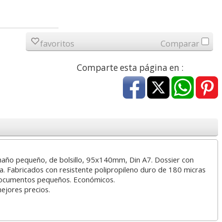
a
17,99 con Iva
45,82 con Iva
favoritos
Comparar
Comparte esta página en :
4XL -
HP 950XL - Cartucho
Goma de borrar
 alta
para Officejet Pro 8600
moldeable maleable
kjet
negro
para carboncillo o
grafito
maño pequeño, de bolsillo, 95x140mm, Din A7. Dossier con
7
56,62
0,89
pa. Fabricados con resistente polipropileno duro de 180 micras
€
desde:
€
desde:
€
 documentos pequeños. Económicos.
a
68,51 con Iva
1,08 con Iva
mejores precios.