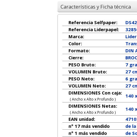
Características y Ficha técnica
Referencia Selfpaper:
DS42
Referencia Liderpapel:
3285
Marca:
Lide
Color:
Tran
Formato:
DIN 
Cierre:
BRO
PESO Bruto:
7 gr
VOLUMEN Bruto:
27 c
PESO Neto:
6
gr
VOLUMEN Neto:
27 c
DIMENSIONES Con caja:
140 
( Ancho x Alto x Profundo )
DIMENSIONES Netas:
140
( Ancho x Alto x Profundo )
EAN unidad:
4710
n° 17 más vendido
de l
n° 1 más vendido
de S