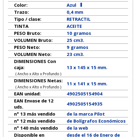
Color:
Azul
Trazo:
0,4 mm
Tipo / clase:
RETRACTIL
TINTA
ACEITE
PESO Bruto:
10 gramos
VOLUMEN Bruto:
25 cm3.
PESO Neto:
9
gramos
VOLUMEN Neto:
23 cm3.
DIMENSIONES Con
caja:
13 x 145 x 15 mm.
( Ancho x Alto x Profundo )
DIMENSIONES Netas:
11
x
141
x
15
mm.
( Ancho x Alto x Profundo )
EAN unidad:
4902505154904
EAN Envase de 12
4902505154935
uds.
n° 13 más vendido
de la marca
Pilot
n° 12 más vendido
de Bolígrafos Económicos
n° 140 más vendido
de la web
Disponible en
desde el 16 de Enero de