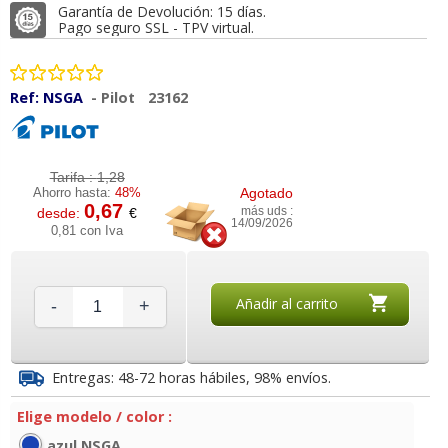
Garantía de Devolución: 15 días.
Pago seguro SSL - TPV virtual.
Ref:
NSGA
-
Pilot
23162
Tarifa :
1,28
Ahorro hasta:
48%
Agotado
0,67
desde:
€
más uds :
14/09/2026
0,81 con Iva
Añadir al carrito
-
+
Entregas: 48-72 horas hábiles, 98% envíos.
Elige modelo / color :
azul NSGA