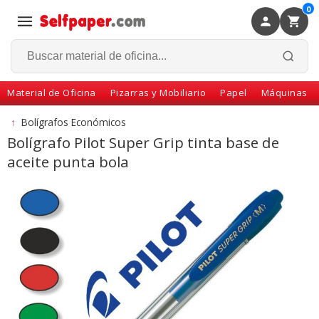
0
×
Volver
Material de Oficina
Pizarras y Mobiliario
Papel
Máquinas
↑
Bolígrafos Económicos
Bolígrafo Pilot Super Grip tinta base de
aceite punta bola