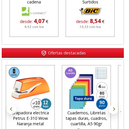
cadena
Surtidos
4,07
8,54
desde:
€
desde:
€
4,92 con Iva
10,33 con Iva
Ofertas destacadas
Grapadora electrica
Cuadernos, Libretas
Tala
Petrus E-310 Wow
tapas duras, cuadros,
con
Naranja metal
cuartilla, A5 90gr
K