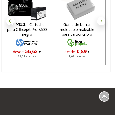
HP 950XL - Cartucho
Goma de borrar
H
para Officejet Pro 8600
moldeable maleable
C
negro
para carboncillo o
N
grafito
56,62
0,89
desde:
€
desde:
€
68,51 con Iva
1,08 con Iva