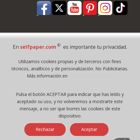
Pago Seguro
©
En
selfpaper.com
es importante tu privacidad.
© 1995 - 2026 Grupo Selfpaper.
Utilizamos cookies propias y de terceros con fines
Todos los derechos reservados
técnicos, analíticos y de personalización. No Publicitarias.
©selfpaper.com, y las webs de ©gruposelfpaper.org están gestionadas, y
Más información en
Política de Cookies
son propiedad de :
Suministros de Oficina Self-Paper, S.L. - C.I.F. B97233654, inscrita en el
Pulsa el botón ACEPTAR para indicar que has leído y
Registro Mercantil de Valencia ( España ) CEE:
aceptado su uso, y no volveremos a mostrarte este
Tomo 7263, Libro 4565, Folio 1, Sección 8, Hoja V-85203.
mensaje, a no ser que borres las cookies de este
dispositivo.
Móvil / Tablet - Bot mozilla/5.0 (linux; android 14; pixel 8)
Rechazar
Aceptar
applewebkit/537.36 (khtml, like gecko) chrome/131.0.0.0 mobile
safari/537.36; claudebot/1.0; +claudebot@anthropic.com) - Google