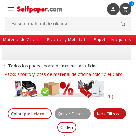
0
×
Volver
Material de Oficina
Pizarras y Mobiliario
Papel
Máquinas
↑
Todos los packs ahorro de material de oficina
Packs ahorro y lotes de material de oficina color piel-claro
(
1
)
Color:
piel-claro
Quitar Filtros
Más Filtros
Orden: