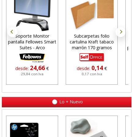
Soporte Monitor
Subcarpetas folio
pantalla Fellowes Smart
cartulina Kraft tabaco
ins
Suites - Arco
marrón 170 gramos
plas
24,66
0,14
desde:
€
desde:
€
29,84 con Iva
0,17 con Iva
Lo + Nuevo