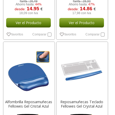
Tarifa :
26,49
Tarifa :
28,00
Ahorro hasta:
44%
Ahorro hasta:
47%
14.95
14.86
desde:
€
desde:
€
18,09 con Iva
17,98 con Iva
Ver el Producto
Ver el Producto
favoritos
Comparar
favoritos
Comparar
Alfombrilla Reposamuñecas
Reposamuñecas Teclado
Fellowes Gel Cristal Azul
Fellowes Gel Crystal Azul