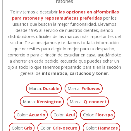
ratones
Te invitamos a descubrir
las opciones en alfombrillas
para ratones y reposamuñecas preferidas
por los
usuarios que buscan la mejor funcionalidad. Llevamos
desde 1995 al servicio de nuestros clientes, siendo
distribuidores oficiales de las marcas más importantes del
sector. Te aconsejamos y te damos toda la información
que necesites para elegir lo mejor para tu despacho,
comercio o para el rincón de estudiar en casa, ayudándote
a ahorrar en cada pedido.
Recuerda que puedes echar un
ojo a todo lo que tenemos preparado para ti en la sección
general de
informatica, cartuchos y toner
.
Marca:
Durable
Marca:
Fellowes
Marca:
Kensington
Marca:
Q-connect
Color:
Acuario
Color:
Azul
Color:
Flor-spa
Color:
Gris
Color:
Gris-oscuro
Color:
Hamacas