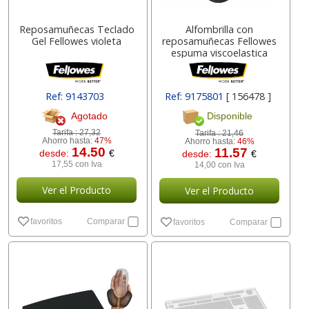
Reposamuñecas Teclado
Alfombrilla con
Gel Fellowes violeta
reposamuñecas Fellowes
espuma viscoelastica
Ref: 9143703
Ref: 9175801
[ 156478 ]
Agotado
Disponible
Tarifa :
27,32
Tarifa :
21,46
Ahorro hasta:
47%
Ahorro hasta:
46%
14.50
11.57
desde:
€
desde:
€
17,55 con Iva
14,00 con Iva
Ver el Producto
Ver el Producto
favoritos
Comparar
favoritos
Comparar