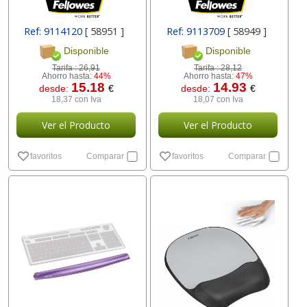
Ref: 9114120
[ 58951 ]
Ref: 9113709
[ 58949 ]
Disponible
Disponible
Tarifa :
26,91
Tarifa :
28,12
Ahorro hasta:
44%
Ahorro hasta:
47%
15.18
14.93
desde:
€
desde:
€
18,37 con Iva
18,07 con Iva
Ver el Producto
Ver el Producto
favoritos
Comparar
favoritos
Comparar