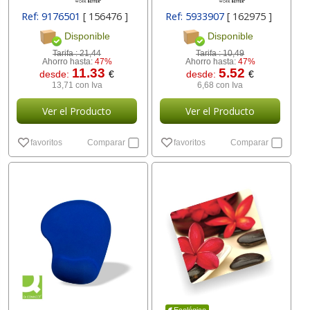
Ref: 9176501
[ 156476 ]
Ref: 5933907
[ 162975 ]
Disponible
Disponible
Tarifa :
21,44
Tarifa :
10,49
Ahorro hasta:
47%
Ahorro hasta:
47%
11.33
5.52
desde:
€
desde:
€
13,71 con Iva
6,68 con Iva
Ver el Producto
Ver el Producto
favoritos
Comparar
favoritos
Comparar