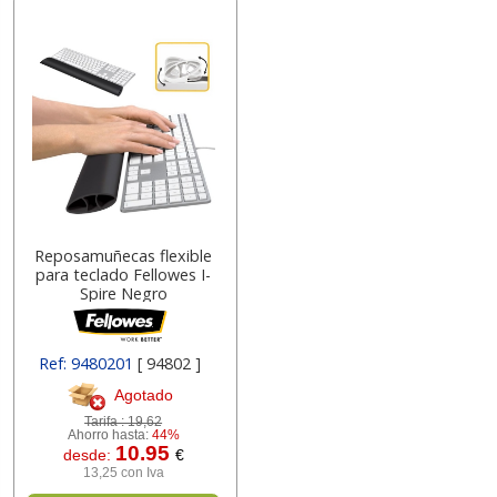
Reposamuñecas flexible
para teclado Fellowes I-
Spire Negro
Ref: 9480201
[ 94802 ]
Agotado
Tarifa :
19,62
Ahorro hasta:
44%
10.95
desde:
€
13,25 con Iva