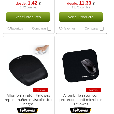
1.42
11.33
desde:
€
desde:
€
1,72 con Iva
13,71 con Iva
Ver el Producto
Ver el Producto
favoritos
Comparar
favoritos
Comparar
Nuevo
Nuevo
Alfombrilla ratón Fellowes
Alfombrilla ratón con
reposamuñecas viscolástica
proteccion anti microbios
negro
Fellowes