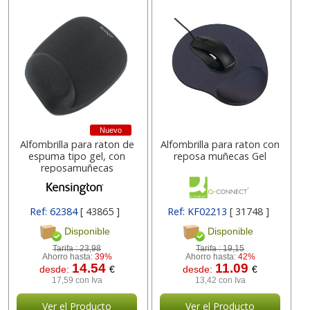
Nuevo
Alfombrilla para raton de
Alfombrilla para raton con
espuma tipo gel, con
reposa muñecas Gel
reposamuñecas
Ref: 62384
[ 43865 ]
Ref: KF02213
[ 31748 ]
Disponible
Disponible
Tarifa :
23,98
Tarifa :
19,15
Ahorro hasta:
39%
Ahorro hasta:
42%
14.54
11.09
desde:
€
desde:
€
17,59 con Iva
13,42 con Iva
Ver el Producto
Ver el Producto