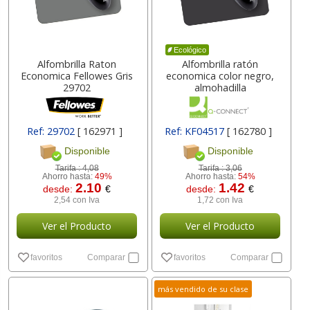
Ecológico
Alfombrilla Raton
Alfombrilla ratón
Economica Fellowes Gris
economica color negro,
29702
almohadilla
Ref: 29702
[ 162971 ]
Ref: KF04517
[ 162780 ]
Disponible
Disponible
Tarifa :
4,08
Tarifa :
3,06
Ahorro hasta:
49%
Ahorro hasta:
54%
2.10
1.42
desde:
€
desde:
€
2,54 con Iva
1,72 con Iva
Ver el Producto
Ver el Producto
favoritos
Comparar
favoritos
Comparar
más vendido de su clase