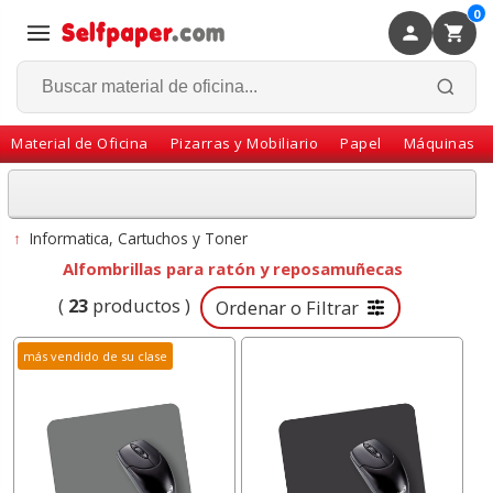
0
×
Volver
Material de Oficina
Pizarras y Mobiliario
Papel
Máquinas
↑
Informatica, Cartuchos y Toner
Alfombrillas para ratón y reposamuñecas
(
23
productos )
Ordenar o Filtrar
más vendido de su clase