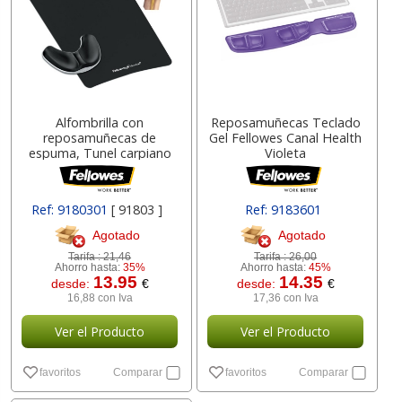
Alfombrilla con
Reposamuñecas Teclado
reposamuñecas de
Gel Fellowes Canal Health
espuma, Tunel carpiano
Violeta
Ref: 9180301
[ 91803 ]
Ref: 9183601
Agotado
Agotado
Tarifa :
21,46
Tarifa :
26,00
Ahorro hasta:
35%
Ahorro hasta:
45%
13.95
14.35
desde:
€
desde:
€
16,88 con Iva
17,36 con Iva
Ver el Producto
Ver el Producto
favoritos
Comparar
favoritos
Comparar