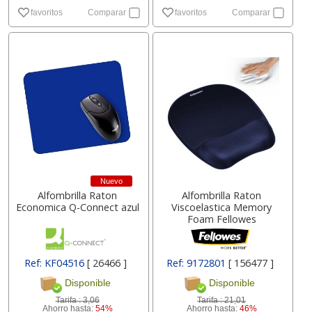
favoritos
Comparar
favoritos
Comparar
Nuevo
Alfombrilla Raton
Alfombrilla Raton
Economica Q-Connect azul
Viscoelastica Memory
Foam Fellowes
Ref: KF04516
[ 26466 ]
Ref: 9172801
[ 156477 ]
Disponible
Disponible
Tarifa :
3,06
Tarifa :
21,01
Ahorro hasta:
54%
Ahorro hasta:
46%