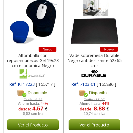
Nuevo
Nuevo
Alfombrilla con
Vade sobremesa Durable
reposamuñecas Gel 19x23
Negro antideslizante 52x65
cm económica Negro
cms
Ref: KF17223
[ 155717 ]
Ref: 7103-01
[ 155886 ]
Disponible
Disponible
Tarifa :
8,23
Tarifa :
15,97
Ahorro hasta:
44%
Ahorro hasta:
44%
4.57
8.88
desde:
€
desde:
€
5,53 con Iva
10,74 con Iva
Ver el Producto
Ver el Producto