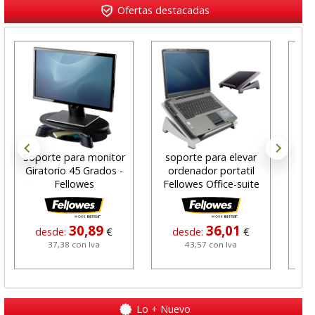
Ofertas destacadas
Soporte para monitor
soporte para elevar
Bo
Giratorio 45 Grados -
ordenador portatil
Des
Fellowes
Fellowes Office-suite
H
30,89
36,01
desde:
€
desde:
€
37,38 con Iva
43,57 con Iva
Lo + Nuevo