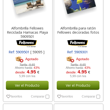
Alfombrilla Fellowes
Alfombrilla para ratón
Reciclada Hamacas Playa
Fellowes decoradas fotos
5909501
Ref: 5909501
[ 59095 ]
Ref: 5909301
Agotado
Agotado
Tarifa :
8,65
Tarifa :
8,65
Ahorro hasta:
43%
Ahorro hasta:
43%
4.95
4.95
desde:
€
desde:
€
5,99 con Iva
5,99 con Iva
Ver el Producto
Ver el Producto
favoritos
Comparar
favoritos
Comparar