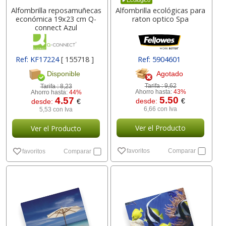
Ecológico
Alfombrilla reposamuñecas
Alfombrilla ecológicas para
económica 19x23 cm Q-
raton optico Spa
connect Azul
Ref: KF17224
[ 155718 ]
Ref: 5904601
Agotado
Disponible
Tarifa :
9,62
Tarifa :
8,23
Ahorro hasta:
43%
Ahorro hasta:
44%
5.50
4.57
desde:
€
desde:
€
6,66 con Iva
5,53 con Iva
Ver el Producto
Ver el Producto
favoritos
Comparar
favoritos
Comparar