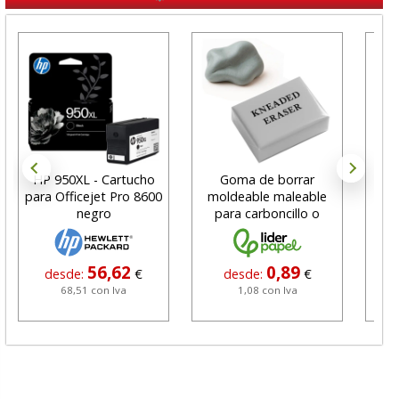
HP 950XL - Cartucho
Goma de borrar
H
para Officejet Pro 8600
moldeable maleable
C
negro
para carboncillo o
N
grafito
56,62
0,89
desde:
€
desde:
€
68,51 con Iva
1,08 con Iva