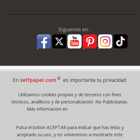
Síguenos en :
Pago Seguro
©
En
selfpaper.com
es importante tu privacidad.
© 1995 - 2026 Grupo Selfpaper.
Utilizamos cookies propias y de terceros con fines
Todos los derechos reservados
técnicos, analíticos y de personalización. No Publicitarias.
©selfpaper.com, y las webs de ©gruposelfpaper.org están gestionadas, y
Más información en
Política de Cookies
son propiedad de :
Suministros de Oficina Self-Paper, S.L. - C.I.F. B97233654, inscrita en el
Pulsa el botón ACEPTAR para indicar que has leído y
Registro Mercantil de Valencia ( España ) CEE:
aceptado su uso, y no volveremos a mostrarte este
Tomo 7263, Libro 4565, Folio 1, Sección 8, Hoja V-85203.