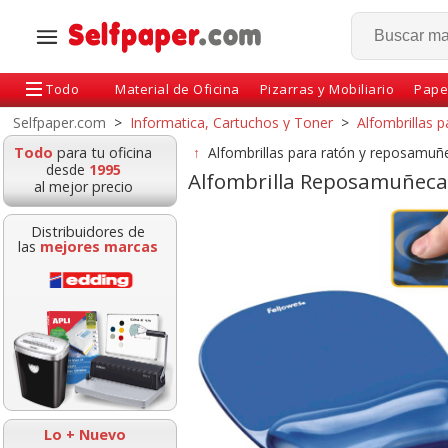
Todo
Material de Oficina
Pizarras y Mobiliario
Pape
Selfpaper.com
>
Informatica, Cartuchos y Toner
>
Alfombrillas 
Todo
para tu oficina
↑
Alfombrillas para ratón y reposamuñ
desde
1995
Alfombrilla Reposamuñecas 
al mejor precio
Distribuidores de
las
mejores marcas
rilla ratón con
Alfombrilla ecológicas
Alfombrilla 
teccion anti
para raton optico Spa
reposamuñe
bios Fellowes
Fellowes es
viscoelasti
Lo + Nuevo