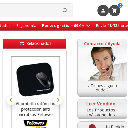
0
idades
Ergonomía
Portes gratis > 69
€ +
Envío
48-72
hora
IVA
Relacionados
Contacto / Ayuda
¿ Tienes alguna
duda ?
Lo + Vendido
Alfombrilla ratón con
Alfombrilla ecológicas
proteccion anti
para raton optico Spa
Los Productos
más vendidos
microbios Fellowes
tu Pedido