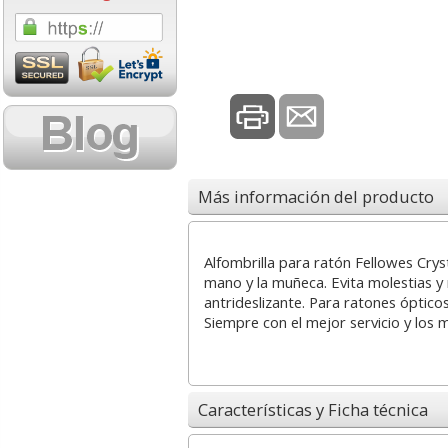
1,08 con Iva
18,02 con Iv
Más información del producto
Cartucho HP 304 - 302
Cartucho HP 30
Negro, original
302XL Tricolor
Alfombrilla para ratón Fellowes Crys
N9K06AE
capacidad des
mano y la muñeca. Evita molestias y
antrideslizante. Para ratones ópticos 
Siempre con el mejor servicio y los 
14,87
37,8
desde:
€
desde:
17,99 con Iva
45,82 con Iv
Características y Ficha técnica