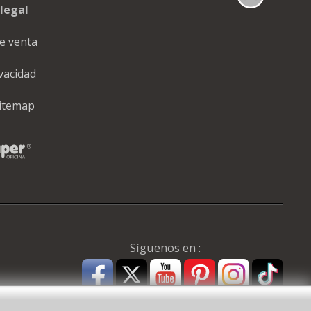
legal
e venta
ivacidad
itemap
Síguenos en :