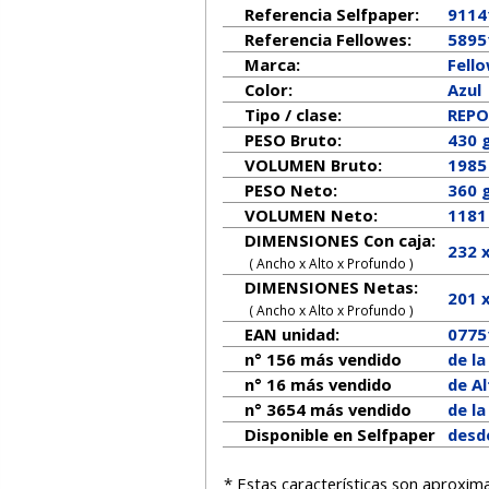
Referencia Selfpaper:
9114
Referencia Fellowes:
5895
Marca:
Fell
Color:
Azul
Tipo / clase:
REP
PESO Bruto:
430 
VOLUMEN Bruto:
1985
PESO Neto:
360
g
VOLUMEN Neto:
1181
DIMENSIONES Con caja:
232 
( Ancho x Alto x Profundo )
DIMENSIONES Netas:
201
( Ancho x Alto x Profundo )
EAN unidad:
0775
n° 156 más vendido
de l
n° 16 más vendido
de A
n° 3654 más vendido
de l
Disponible en Selfpaper
desd
* Estas características son aproxim