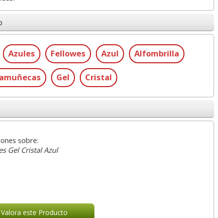
o
Azules
Fellowes
Azul
Alfombrilla
samuñecas
Gel
Cristal
iones sobre:
 Gel Cristal Azul
Valora este Producto