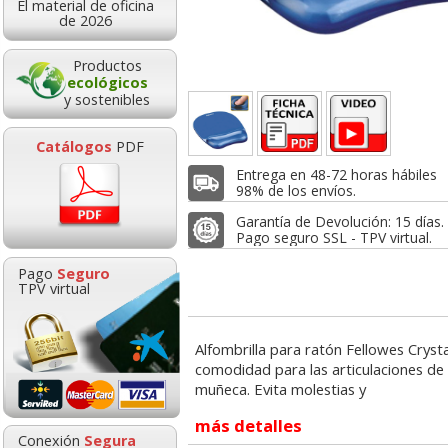
El material de oficina
5,52
5,50
11,5
de 2026
de:
€
desde:
€
desde:
,68 con Iva
6,66 con Iva
14,00 con Iv
Productos
ecológicos
y sostenibles
Catálogos
PDF
Entrega en 48-72 horas hábiles
98% de los envíos.
Garantía de Devolución: 15 días.
Pago seguro SSL - TPV virtual.
ombrilla con
Reposamuñecas
Alfombrilla R
Pago
Seguro
osamuñecas
flexible para teclado
Viscoelastica 
TPV virtual
owes espuma
Fellowes I-Spire Negro
Foam Fello
scoelastica
Goma de borrar
HP 304 302 Co
Alfombrilla para ratón Fellowes Cryst
moldeable maleable
Cartucho orig
11,57
10,95
11,3
de:
€
desde:
€
desde:
comodidad para las articulaciones de 
para carboncillo o
N9K05AE tric
,00 con Iva
13,25 con Iva
13,71 con Iv
muñeca. Evita molestias y
grafito
más detalles
0,89
14,8
Conexión
Segura
desde:
€
desde: