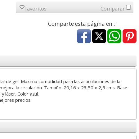
a
17,99 con Iva
45,82 con Iva
favoritos
Comparar
Comparte esta página en :
4XL -
HP 950XL - Cartucho
Goma de borrar
 alta
para Officejet Pro 8600
moldeable maleable
tal de gel. Máxima comodidad para las articulaciones de la
kjet
negro
para carboncillo o
 mejora la circulación. Tamaño: 20,16 x 23,50 x 2,5 cms. Base
grafito
y láser. Color azul.
mejores precios.
7
56,62
0,89
€
desde:
€
desde:
€
a
68,51 con Iva
1,08 con Iva