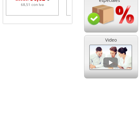
especiales
68,51 con Iva
1,08 con Iva
Video
HP 304 302 Color,
Cartucho HP 304 - 302
Cartucho original
Negro, original
N9K05AE tricolor
N9K06AE
14,89
14,87
desde:
€
desde:
€
18,02 con Iva
17,99 con Iva