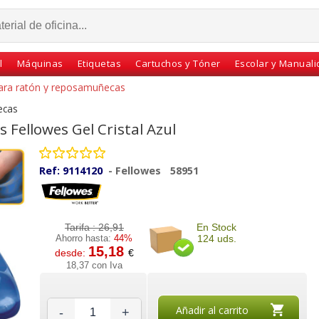
l
Máquinas
Etiquetas
Cartuchos y Tóner
Escolar y Manual
para ratón y reposamuñecas
ecas
Fellowes Gel Cristal Azul
Ref:
9114120
-
Fellowes
58951
Tarifa :
26,91
En Stock
Ahorro hasta:
44%
124 uds.
15,18
desde:
€
con
Reposamuñecas
Alfombrilla Raton
18,37 con Iva
cas
flexible para teclado
Viscoelastica Memory
puma
Fellowes I-Spire Negro
Foam Fellowes
ca
Añadir al carrito
-
+