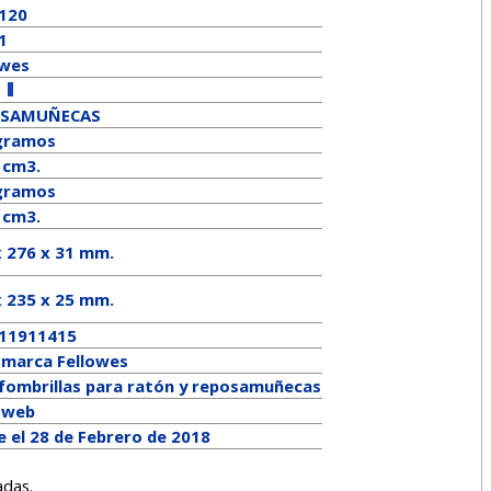
120
1
owes
OSAMUÑECAS
gramos
 cm3.
ramos
 cm3.
x 276 x 31 mm.
x
235
x
25
mm.
11911415
a marca
Fellowes
lfombrillas para ratón y reposamuñecas
a web
e el 28 de Febrero de 2018
adas.