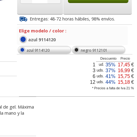
7
10,95
11,33
€
desde:
€
desde:
€
a
13,25 con Iva
13,71 con Iva
Entregas: 48-72 horas hábiles, 98% envíos.
Elige modelo / color :
azul 9114120
azul 9114120
negro 9112101
Descuento
Precio
1
35%
17,45
€
ud.
3
37%
16,99
€
uds.
6
41%
15,75
€
uds.
aton
Alfombrilla ratón con
Alfombrilla ecológicas
12
44%
15,18
€
uds.
Memory
proteccion anti
para raton optico Spa
* Precios a falta de Iva 21 %
wes
microbios Fellowes
lor,
Cartucho HP 304 - 302
Cartucho HP 304XL -
al de gel. Máxima
inal
Negro, original
302XL Tricolor alta
3
5,52
5,50
€
desde:
€
desde:
€
la mano y la
olor
N9K06AE
capacidad deskjet
a
6,68 con Iva
6,66 con Iva
9
14,87
37,87
€
desde:
€
desde:
€