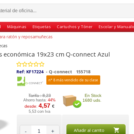
l
Máquinas
Etiquetas
Cartuchos y Tóner
Escolar y Manual
para ratón y reposamuñecas
ecas
s económica 19x23 cm Q-connect Azul
Ref:
KF17224
-
Q-connect
155718
n° 8 más vendido de su clase
Tarifa :
8,23
En Stock
Ahorro hasta:
44%
1680 uds.
4,57
desde:
€
con
Alfombrilla con
Alfombrilla ecológicas
5,53 con Iva
as de
reposamuñecas Gel
para raton optico Spa
nel
19x23 cm económica
Negro
Añadir al carrito
-
+