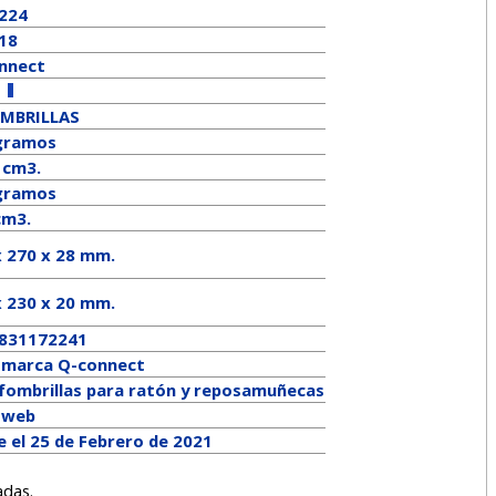
224
18
nnect
MBRILLAS
gramos
 cm3.
ramos
cm3.
x 270 x 28 mm.
x
230
x
20
mm.
831172241
a marca
Q-connect
lfombrillas para ratón y reposamuñecas
a web
e el 25 de Febrero de 2021
adas.