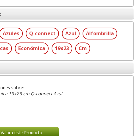
o
Azules
Q-connect
Azul
Alfombrilla
cas
Económica
19x23
Cm
iones sobre:
ica 19x23 cm Q-connect Azul
Valora este Producto