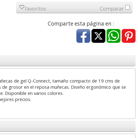
a
17,99 con Iva
45,82 con Iva
favoritos
Comparar
Comparte esta página en :
4XL -
HP 950XL - Cartucho
Goma de borrar
 alta
para Officejet Pro 8600
moldeable maleable
muñecas de gel Q-Connect, tamaño compacto de 19 cms de
kjet
negro
para carboncillo o
s de grosor en el reposa muñecas. Diseño ergonómico que se
grafito
e. Disponible en varios colores.
mejores precios.
7
56,62
0,89
€
desde:
€
desde:
€
a
68,51 con Iva
1,08 con Iva