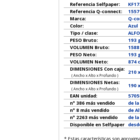
Referencia Selfpaper:
KF17
Referencia Q-connect:
1557
Marca:
Q-co
Color:
Azul
Tipo / clase:
ALFO
PESO Bruto:
193 
VOLUMEN Bruto:
1588
PESO Neto:
193
g
VOLUMEN Neto:
874 
DIMENSIONES Con caja:
210 
( Ancho x Alto x Profundo )
DIMENSIONES Netas:
190
( Ancho x Alto x Profundo )
EAN unidad:
5705
n° 386 más vendido
de l
n° 8 más vendido
de A
n° 2263 más vendido
de l
Disponible en Selfpaper
desd
* Estas características son aproxim