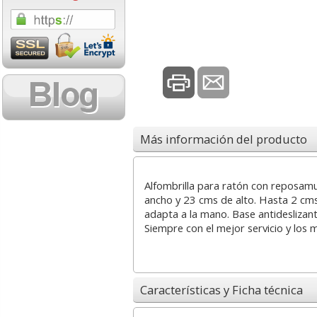
1,08 con Iva
18,02 con Iv
Más información del producto
Cartucho HP 304 - 302
Cartucho HP 30
Negro, original
302XL Tricolor
Alfombrilla para ratón con reposa
N9K06AE
capacidad des
ancho y 23 cms de alto. Hasta 2 cm
adapta a la mano. Base antideslizant
Siempre con el mejor servicio y los 
14,87
37,8
desde:
€
desde:
17,99 con Iva
45,82 con Iv
Características y Ficha técnica