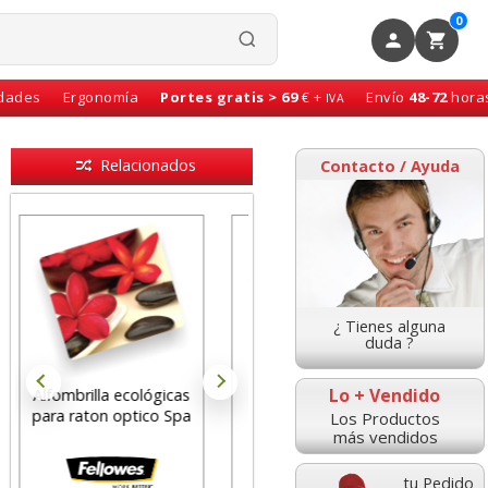
0
idades
Ergonomía
Portes gratis > 69
€ +
Envío
48-72
hora
IVA
Relacionados
Contacto / Ayuda
¿ Tienes alguna
duda ?
Lo + Vendido
Alfombrilla Fellowes
Reposamuñecas
Reciclada Hamacas
flexible para teclado
Los Productos
más vendidos
Playa 5909501
Fellowes I-Spire Negro
tu Pedido