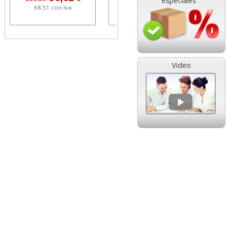
especiales
68,51 con Iva
1,08 con Iva
Video
HP 304 302 Color,
Cartucho HP 304 - 302
Cartucho original
Negro, original
N9K05AE tricolor
N9K06AE
14,89
14,87
desde:
€
desde:
€
18,02 con Iva
17,99 con Iva