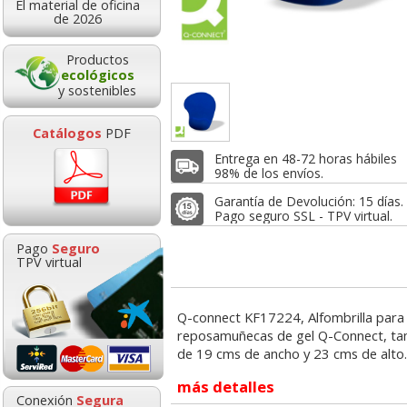
El material de oficina
4,95
10,95
13,
de 2026
sde:
€
desde:
€
desde:
,99 con Iva
13,25 con Iva
16,88 con I
Productos
ecológicos
y sostenibles
Catálogos
PDF
Entrega en 48-72 horas hábiles
98% de los envíos.
Garantía de Devolución: 15 días.
Pago seguro SSL - TPV virtual.
ombrilla con
Alfombrilla con
Alfombrilla eco
Pago
Seguro
samuñecas de
reposamuñecas Gel
para raton opt
TPV virtual
puma, Tunel
19x23 cm económica
carpiano
Negro
Goma de borrar
HP 304 302 Co
Q-connect KF17224, Alfombrilla para
moldeable maleable
Cartucho orig
13,95
4,57
5,5
de:
€
desde:
€
desde:
reposamuñecas de gel Q-Connect, t
para carboncillo o
N9K05AE tric
6,88 con Iva
5,53 con Iva
6,66 con Iv
de 19 cms de ancho y 23 cms de alto
grafito
más detalles
0,89
14,8
Conexión
Segura
desde:
€
desde: