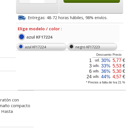
95
4,57
5,50
€
desde:
€
desde:
€
va
5,53 con Iva
6,66 con Iva
Entregas: 48-72 horas hábiles, 98% envíos.
Elige modelo / color :
azul KF17224
azul KF17224
negro KF17223
Descuento
Precio
1
30%
5,77
€
ud.
3
33%
5,53
€
uds.
6
36%
5,30
€
uds.
lógicas
Alfombrilla Fellowes
Reposamuñecas
24
44%
4,57
€
uds.
ico Spa
Reciclada Hamacas
flexible para teclado
* Precios a falta de Iva 21 %
Playa 5909501
Fellowes I-Spire Negro
lor,
Cartucho HP 304 - 302
Cartucho HP 304XL -
 ratón con
inal
Negro, original
302XL Tricolor alta
0
4,95
10,95
€
desde:
€
desde:
€
amaño compacto
olor
N9K06AE
capacidad deskjet
a
5,99 con Iva
13,25 con Iva
. Hasta
9
14,87
37,87
€
desde:
€
desde:
€