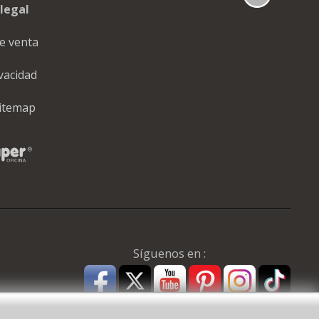
legal
e venta
ivacidad
itemap
Síguenos en :