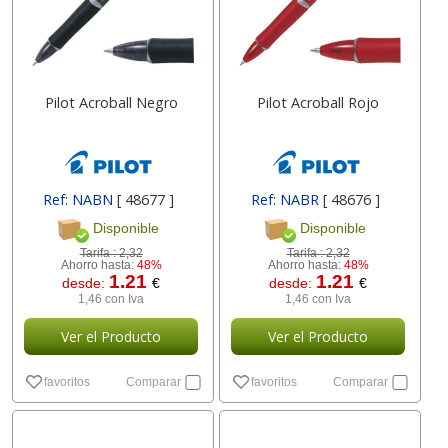
Pilot Acroball Negro
Pilot Acroball Rojo
Ref: NABN
[ 48677 ]
Ref: NABR
[ 48676 ]
Disponible
Disponible
Tarifa :
2,32
Tarifa :
2,32
Ahorro hasta:
48%
Ahorro hasta:
48%
1.21
1.21
desde:
€
desde:
€
1,46 con Iva
1,46 con Iva
Ver el Producto
Ver el Producto
favoritos
Comparar
favoritos
Comparar