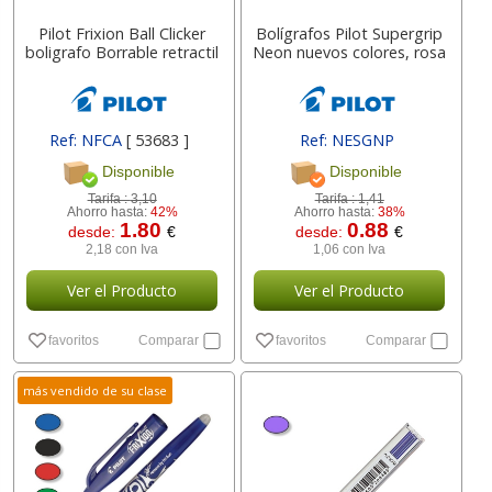
Pilot Frixion Ball Clicker
Bolígrafos Pilot Supergrip
boligrafo Borrable retractil
Neon nuevos colores, rosa
Ref: NFCA
[ 53683 ]
Ref: NESGNP
Disponible
Disponible
Tarifa :
3,10
Tarifa :
1,41
Ahorro hasta:
42%
Ahorro hasta:
38%
1.80
0.88
desde:
€
desde:
€
2,18 con Iva
1,06 con Iva
Ver el Producto
Ver el Producto
favoritos
Comparar
favoritos
Comparar
más vendido de su clase