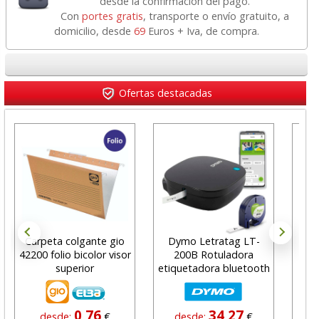
desde la confirmación del pago.
Con
portes gratis
, transporte o envío gratuito, a
domicilio, desde
69
Euros + Iva, de compra.
Ofertas destacadas
Carpeta colgante gio
Dymo Letratag LT-
Rol
42200 folio bicolor visor
200B Rotuladora
imp
superior
etiquetadora bluetooth
0,76
34,27
desde:
€
desde:
€