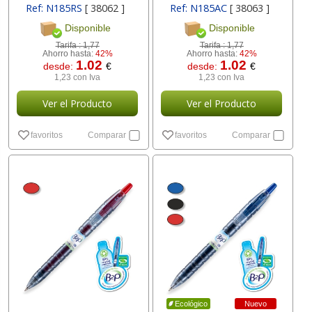
Ref: N185RS
[ 38062 ]
Ref: N185AC
[ 38063 ]
Disponible
Disponible
Tarifa :
1,77
Tarifa :
1,77
Ahorro hasta:
42%
Ahorro hasta:
42%
1.02
1.02
desde:
€
desde:
€
1,23 con Iva
1,23 con Iva
Ver el Producto
Ver el Producto
favoritos
Comparar
favoritos
Comparar
Nuevo
Ecológico