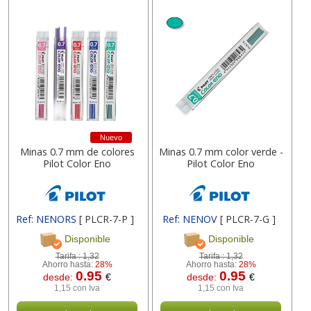
Nuevo
Minas 0.7 mm de colores
Minas 0.7 mm color verde -
Pilot Color Eno
Pilot Color Eno
Ref: NENORS
[ PLCR-7-P ]
Ref: NENOV
[ PLCR-7-G ]
Disponible
Disponible
Tarifa :
1,32
Tarifa :
1,32
Ahorro hasta:
28%
Ahorro hasta:
28%
0.95
0.95
desde:
€
desde:
€
1,15 con Iva
1,15 con Iva