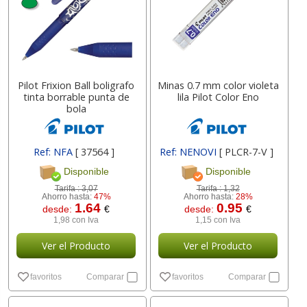
Pilot Frixion Ball boligrafo
Minas 0.7 mm color violeta
tinta borrable punta de
lila Pilot Color Eno
bola
Ref: NFA
[ 37564 ]
Ref: NENOVI
[ PLCR-7-V ]
Disponible
Disponible
Tarifa :
3,07
Tarifa :
1,32
Ahorro hasta:
47%
Ahorro hasta:
28%
1.64
0.95
desde:
€
desde:
€
1,98 con Iva
1,15 con Iva
Ver el Producto
Ver el Producto
favoritos
Comparar
favoritos
Comparar