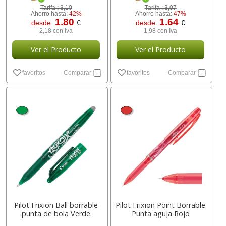
Tarifa :
3,10
Tarifa :
3,07
Ahorro hasta:
42%
Ahorro hasta:
47%
1.80
1.64
desde:
€
desde:
€
2,18 con Iva
1,98 con Iva
Ver el Producto
Ver el Producto
favoritos
Comparar
favoritos
Comparar
Pilot Frixion Ball borrable
Pilot Frixion Point Borrable
punta de bola Verde
Punta aguja Rojo