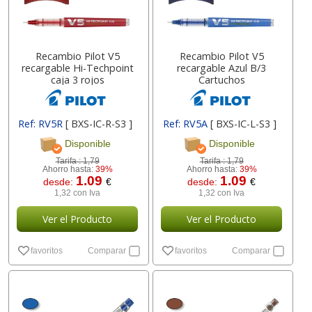
Recambio Pilot V5
Recambio Pilot V5
recargable Hi-Techpoint
recargable Azul B/3
caja 3 rojos
Cartuchos
Ref: RV5R
[ BXS-IC-R-S3 ]
Ref: RV5A
[ BXS-IC-L-S3 ]
Disponible
Disponible
Tarifa :
1,79
Tarifa :
1,79
Ahorro hasta:
39%
Ahorro hasta:
39%
1.09
1.09
desde:
€
desde:
€
1,32 con Iva
1,32 con Iva
Ver el Producto
Ver el Producto
favoritos
Comparar
favoritos
Comparar