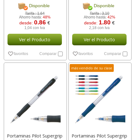
[ BL-G1-7T-GD ]
Disponible
Disponible
Tarifa :
1,64
Tarifa :
3,10
Ahorro hasta:
48%
Ahorro hasta:
42%
0.86
1.80
desde:
€
desde:
€
1,04 con Iva
2,18 con Iva
Ver el Producto
Ver el Producto
favoritos
Comparar
favoritos
Comparar
más vendido de su clase
Portaminas Pilot Supergrip
Portaminas Pilot Supergrip