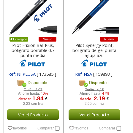
Nuevo
Nuevo
Ecológico
Pilot Frixion Ball Plus,
Pilot Synergy Point,
bolígrafo borrable 0,7
bolígrafo de gel punta
punta media
aguja azul
Ref: NFPLUSA
[ 173585 ]
Ref: NSA
[ 159893 ]
Disponible
Disponible
Tarifa :
3,07
Tarifa :
4,15
Ahorro hasta:
40%
Ahorro hasta:
47%
1.84
2.19
desde:
€
desde:
€
2,23 con Iva
2,65 con Iva
Ver el Producto
Ver el Producto
favoritos
Comparar
favoritos
Comparar