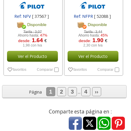
Ref: NFV
[ 37567 ]
Ref: NFPR
[ 52088 ]
Disponible
Disponible
Tarifa :
3,07
Tarifa :
3,44
Ahorro hasta:
47%
Ahorro hasta:
45%
1.64
1.90
desde:
€
desde:
€
1,98 con Iva
2,30 con Iva
Ver el Producto
Ver el Producto
favoritos
Comparar
favoritos
Comparar
1
2
3
4
››
Página
...
Comparte esta página en :