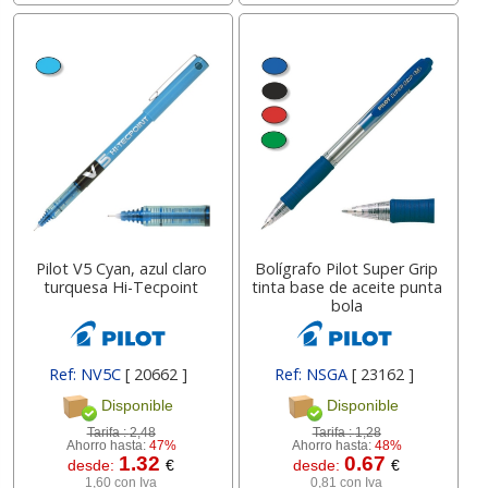
Pilot V5 Cyan, azul claro
Bolígrafo Pilot Super Grip
turquesa Hi-Tecpoint
tinta base de aceite punta
bola
Ref: NV5C
[ 20662 ]
Ref: NSGA
[ 23162 ]
Disponible
Disponible
Tarifa :
2,48
Tarifa :
1,28
Ahorro hasta:
47%
Ahorro hasta:
48%
1.32
0.67
desde:
€
desde:
€
1,60 con Iva
0,81 con Iva