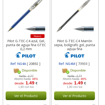
Nuevo
Pilot G-TEC-C4 azul, Gel,
Pilot G-TEC-C4 Marrón
punta de aguja fina GTEC
sepia, bolígrafo gel, punta
0,2 mm
aguja fina
Ref: NG4A
[ 20892 ]
Ref: NG4M
[ 73933 ]
Disponible
Disponible
Tarifa :
2,77
Tarifa :
2,77
Ahorro hasta:
46%
Ahorro hasta:
46%
1.49
1.49
desde:
€
desde:
€
1,80 con Iva
1,80 con Iva
Ver el Producto
Ver el Producto