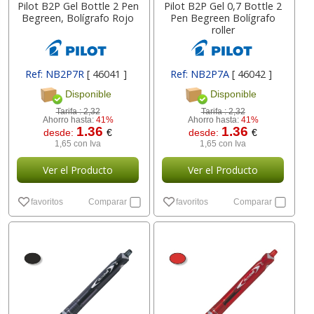
Pilot B2P Gel Bottle 2 Pen
Pilot B2P Gel 0,7 Bottle 2
Begreen, Bolígrafo Rojo
Pen Begreen Bolígrafo
roller
Ref: NB2P7R
[ 46041 ]
Ref: NB2P7A
[ 46042 ]
Disponible
Disponible
Tarifa :
2,32
Tarifa :
2,32
Ahorro hasta:
41%
Ahorro hasta:
41%
1.36
1.36
desde:
€
desde:
€
1,65 con Iva
1,65 con Iva
Ver el Producto
Ver el Producto
favoritos
Comparar
favoritos
Comparar