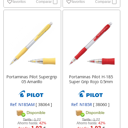
favoritos
Comparar
favoritos
Comparar
Portaminas Pilot Supergrip
Portaminas Pilot H-185
05 Amarillo
Super Grip Rojo 0.5mm
Ref: N185AM
[ 38064 ]
Ref: N185R
[ 38060 ]
Disponible
Disponible
Tarifa :
1,77
Tarifa :
1,77
Ahorro hasta:
42%
Ahorro hasta:
42%
1.02
1.02