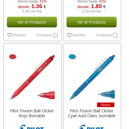
Ahorro hasta:
41%
Ahorro hasta:
42%
1.36
1.80
desde:
€
desde:
€
1,65 con Iva
2,18 con Iva
Ver el Producto
Ver el Producto
favoritos
Comparar
favoritos
Comparar
Nuevo
Pilot Frixion Ball Clicker
Pilot Frixion Ball Clicker
Rojo Borrable
Cyan Azul Claro, borrable