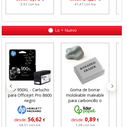
0,92 con Iva
41,47 con Iva
Lo + Nuevo
HP 950XL - Cartucho
Goma de borrar
H
para Officejet Pro 8600
moldeable maleable
C
negro
para carboncillo o
N
grafito
56,62
0,89
desde:
€
desde:
€
68,51 con Iva
1,08 con Iva