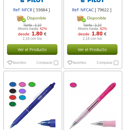
Ref: NFCR
[ 53684 ]
Ref: NFCAC
[ 79622 ]
Disponible
Disponible
Tarifa :
3,10
Tarifa :
3,10
Ahorro hasta:
42%
Ahorro hasta:
42%
1.80
1.80
desde:
€
desde:
€
2,18 con Iva
2,18 con Iva
Ver el Producto
Ver el Producto
favoritos
Comparar
favoritos
Comparar