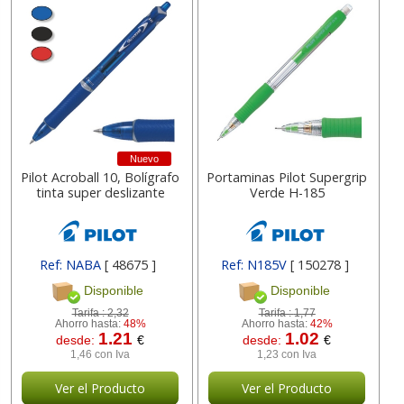
Nuevo
Pilot Acroball 10, Bolígrafo
Portaminas Pilot Supergrip
tinta super deslizante
Verde H-185
Ref: NABA
[ 48675 ]
Ref: N185V
[ 150278 ]
Disponible
Disponible
Tarifa :
2,32
Tarifa :
1,77
Ahorro hasta:
48%
Ahorro hasta:
42%
1.21
1.02
desde:
€
desde:
€
1,46 con Iva
1,23 con Iva
Ver el Producto
Ver el Producto