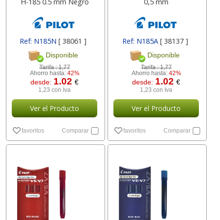
H-185 0.5 mm Negro
0,5 mm
Ref: N185N
[ 38061 ]
Ref: N185A
[ 38137 ]
Disponible
Disponible
Tarifa :
1,77
Tarifa :
1,77
Ahorro hasta:
42%
Ahorro hasta:
42%
1.02
1.02
desde:
€
desde:
€
1,23 con Iva
1,23 con Iva
Ver el Producto
Ver el Producto
favoritos
Comparar
favoritos
Comparar