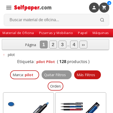
0
×
Volver
Material de Oficina
Pizarras y Mobiliario
Papel
Máquinas
1
2
3
4
››
Página
...
↑
pilot
Etiqueta :
(
128
productos )
pilot Pilot
Marca:
pilot
Quitar Filtros
Más Filtros
Orden: