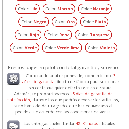
Color:
Lila
Color:
Marron
Color:
Naranja
Color:
Negro
Color:
Oro
Color:
Plata
Color:
Rojo
Color:
Rosa
Color:
Turquesa
Color:
Verde
Color:
Verde-lima
Color:
Violeta
Precios bajos en pilot con total garantía y servicio.
Comprando aquí dispones de, como mínimo,
3
años de garantía
directa de fábrica para solucionar
sin coste cualquier defecto técnico o rotura.
Además, te proporcionamos
15 días de garantía de
satisfacción,
durante los que podrás devolver los artículos,
si no han sido de tu agrado, o te has equivocado al
pedirlos. De acuerdo con las condiciones de venta.
Las entregas suelen tardar
48-72 horas
( hábiles )