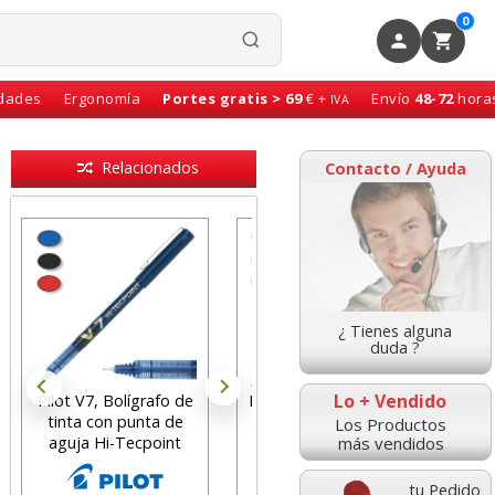
0
idades
Ergonomía
Portes gratis > 69
€ +
Envío
48-72
hora
IVA
Relacionados
Contacto / Ayuda
¿ Tienes alguna
duda ?
Lo + Vendido
Pilot V7, Bolígrafo de
Pilot V5 grip, bolígrafo
tinta con punta de
roller tinta liquida,
Los Productos
más vendidos
aguja Hi-Tecpoint
punta aguja
tu Pedido