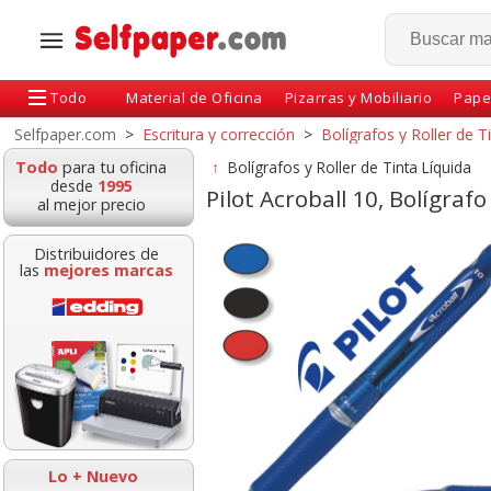
Todo
Material de Oficina
Pizarras y Mobiliario
Pape
Selfpaper.com
>
Escritura y corrección
>
Bolígrafos y Roller de T
Todo
para tu oficina
↑
Bolígrafos y Roller de Tinta Líquida
desde
1995
Pilot Acroball 10, Bolígraf
al mejor precio
Distribuidores de
las
mejores marcas
7, Bolígrafo de
Pilot V5 grip, bolígrafo
Rotulador Uni-b
 con punta de
roller tinta liquida,
Fine roller UB-1
a Hi-Tecpoint
punta aguja
0,7 Unibal
Lo + Nuevo