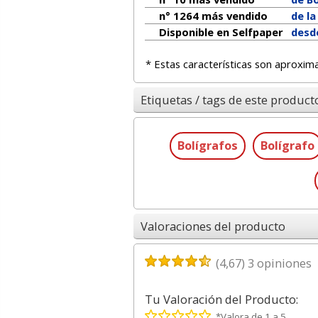
n° 1264 más vendido
de l
Disponible en Selfpaper
desde
* Estas características son aproxim
Etiquetas / tags de este product
Bolígrafos
Bolígrafo
Valoraciones del producto
(
4,67
)
3
opiniones
Tu Valoración del Producto:
*Valora de 1 a 5