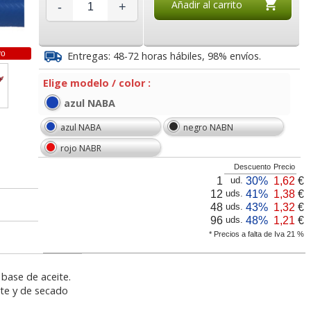
Añadir al carrito
-
+
8
1,32
1,55
€
desde:
€
desde:
€
a
1,60 con Iva
1,88 con Iva
vo
Entregas: 48-72 horas hábiles, 98% envíos.
Elige modelo / color :
azul NABA
azul NABA
negro NABN
rojo NABR
Descuento
Precio
ble Hi-
Pilot V7, Bolígrafo de
Pilot V5 grip, bolígrafo
1
30%
1,62
€
ud.
ligrafo
tinta con punta de
roller tinta liquida,
12
41%
1,38
€
uds.
da
aguja Hi-Tecpoint
punta aguja
48
43%
1,32
€
uds.
96
48%
1,21
€
uds.
r,
Cartucho HP 304 - 302
Cartucho HP 304XL -
* Precios a falta de Iva 21 %
l
Negro, original
302XL Tricolor alta
5
1,32
1,38
€
desde:
€
desde:
€
r
N9K06AE
capacidad deskjet
a
1,60 con Iva
1,67 con Iva
a base de aceite.
nte y de secado
14,87
37,87
€
desde:
€
desde:
€