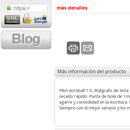
1,08 con Iva
18,02 con Iva
más detalles
Cartucho HP 304 - 302
Cartucho HP 304X
Más información del producto
Negro, original
302XL Tricolor al
N9K06AE
capacidad deskj
Pilot Acroball 1.0, Bolígrafo de tinta
secado rápido. Punta de bola de 1
14,87
37,87
desde:
€
desde:
agarre y comodidad en la escritura.
17,99 con Iva
45,82 con Iva
Siempre con el mejor servicio y los 