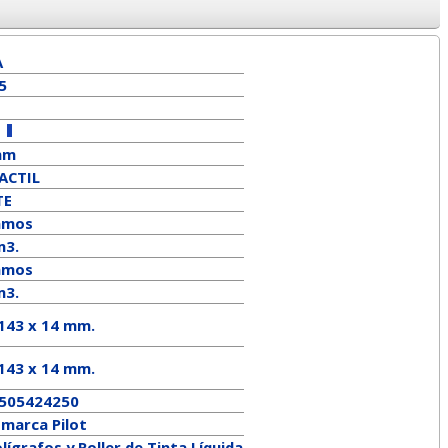
A
5
mm
ACTIL
TE
amos
m3.
amos
m3.
 143 x 14 mm.
143
x
14
mm.
505424250
a marca
Pilot
lígrafos y Roller de Tinta Líquida