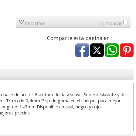
17,99 con Iva
45,82 con Iva
favoritos
Comparar
Comparte esta página en :
L -
HP 950XL - Cartucho
Goma de borrar
ta
para Officejet Pro 8600
moldeable maleable
et
negro
para carboncillo o
grafito
 a base de aceite. Escritura fluida y suave. Superdeslizante y de
mm. Trazo de 0,4mm Grip de goma en el cuerpo, para mejor
56,62
0,89
€
desde:
€
desde:
€
 Longitud: 143mm Disponible en azul, negro y rojo.
68,51 con Iva
1,08 con Iva
mejores precios.