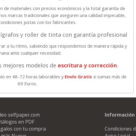
n de materiales con precios económicos y la total garantía de
amos marcas tradicionales que aseguren una calidad impecable,
ondiciones justas con los fabricantes.
ígrafos y roller de tinta con garantía profesional
prar a tu ritmo, sabiendo que respondemos de manera rápida y
ana ante cualquier necesidad.
os mejores modelos de
escritura y corrección
.
vío en 48-72 horas laborables y
Envío Gratis
si sumas más de
69 Euros.
deo selfpaper.com
Información 
tálogos en PDF
galos con tu compra
Condiciones d
 más Nuevo
Aviso Legal