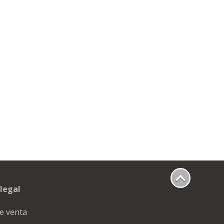
legal
e venta