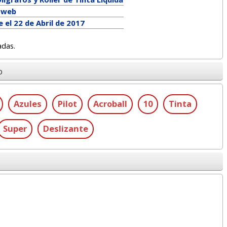
a web
 el 22 de Abril de 2017
adas.
o
Azules
Pilot
Acroball
10
Tinta
Super
Deslizante