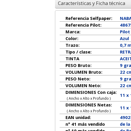
Características y Ficha técnica
Referencia Selfpaper:
NAB
Referencia Pilot:
4867
Marca:
Pilot
Color:
Azul
Trazo:
0,7 
Tipo / clase:
RETR
TINTA
ACEI
PESO Bruto:
9 gr
VOLUMEN Bruto:
22 c
PESO Neto:
9
gr
VOLUMEN Neto:
22 c
DIMENSIONES Con caja:
11 x
( Ancho x Alto x Profundo )
DIMENSIONES Netas:
11
x
( Ancho x Alto x Profundo )
EAN unidad:
4902
n° 41 más vendido
de l
n° 10 más vendido
de Bo