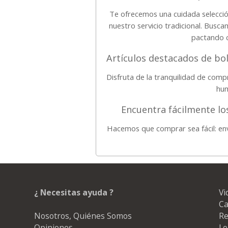
Te ofrecemos una cuidada selecció
nuestro servicio tradicional. Busc
pactando c
Artículos destacados de bol
Disfruta de la tranquilidad de com
hum
Encuentra fácilmente l
Hacemos que comprar sea fácil: en
¿ Necesitas ayuda ?
Vi
Ca
Nosotros, Quiénes Somos
Re
Opiniones
Lo