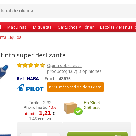
l
Máquinas
Etiquetas
Cartuchos y Tóner
Escolar y Manual
inta Líquida
o tinta super deslizante
Opina sobre este
producto(4,67) 3 opiniones
Ref:
NABA
-
Pilot
48675
n° 10 más vendido de su clase
Tarifa :
2,32
En Stock
Ahorro hasta:
48%
356 uds.
all Eye
Pilot Vball 0,5 tinta
Pilot V5 Recargable Hi-
1,21
desde:
€
57 Azul
líquida punta bola -
Tecpoint 0.5 boligrafo
1,46 con Iva
l
boligrafo roller
tinta liquida