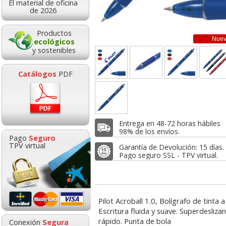
El material de oficina
1,32
1,38
1,4
de 2026
de:
€
desde:
€
desde:
,60 con Iva
1,67 con Iva
1,79 con Iv
Productos
Nue
ecológicos
y sostenibles
Catálogos
PDF
Entrega en 48-72 horas hábiles
or Uni-ball Eye
Pilot Vball 0,5 tinta
Pilot V5 Recarga
98% de los envíos.
Pago
Seguro
ller UB-157 Azul
líquida punta bola -
Tecpoint 0.5 bo
TPV virtual
Garantía de Devolución: 15 días.
,7 Uniball
boligrafo roller
tinta liqui
Pago seguro SSL - TPV virtual.
Goma de borrar
HP 304 302 Colo
moldeable maleable
Cartucho origina
1,48
1,32
1,5
de:
€
desde:
€
desde:
para carboncillo o
N9K05AE tricolo
,79 con Iva
1,60 con Iva
1,88 con Iv
grafito
Pilot Acroball 1.0, Bolígrafo de tinta 
Escritura fluida y suave. Superdesliza
rápido. Punta de bola
0,89
14,89
Conexión
Segura
desde:
€
desde: