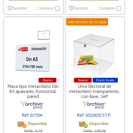
favoritos
Comparar
favoritos
Comparar
más vendido de su clase
Nuevo
Nuevo
Envío Gratis
Placa tipo metacrilato Din
Urna Electoral de
A5 apaisado, horizontal,
metacrilato transparente,
pared
con llave, Self
Ref: 6155A
Ref: 652003CSTP
[ 150363 ]
Disponible
Disponible
Tarifa :
9,79
Tarifa :
188,08