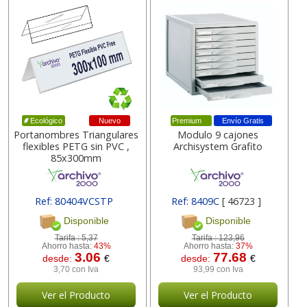
Nuevo
Premium
Envío Gratis
Ecológico
Portanombres Triangulares
Modulo 9 cajones
flexibles PETG sin PVC ,
Archisystem Grafito
85x300mm
Ref: 80404VCSTP
Ref: 8409C
[ 46723 ]
[ 174547 ]
Disponible
Disponible
Tarifa :
5,37
Tarifa :
123,96
Ahorro hasta:
43%
Ahorro hasta:
37%
3.06
77.68
desde:
€
desde:
€
3,70 con Iva
93,99 con Iva
Ver el Producto
Ver el Producto