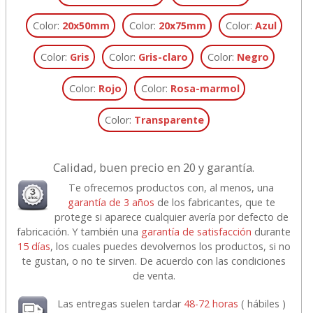
Color:
20x50mm
Color:
20x75mm
Color:
Azul
Color:
Gris
Color:
Gris-claro
Color:
Negro
Color:
Rojo
Color:
Rosa-marmol
Color:
Transparente
Calidad, buen precio en 20 y garantía.
Te ofrecemos productos con, al menos, una
garantía de 3 años
de los fabricantes, que te
protege si aparece cualquier avería por defecto de
fabricación. Y también una
garantía de satisfacción
durante
15 días
, los cuales puedes devolvernos los productos, si no
te gustan, o no te sirven. De acuerdo con las condiciones
de venta.
Las entregas suelen tardar
48-72 horas
( hábiles )