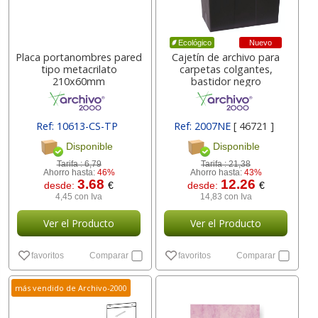
Nuevo
Ecológico
Placa portanombres pared
Cajetín de archivo para
tipo metacrilato
carpetas colgantes,
210x60mm
bastidor negro
Ref: 10613-CS-TP
Ref: 2007NE
[ 46721 ]
[ 71955 ]
Disponible
Disponible
Tarifa :
6,79
Tarifa :
21,38
Ahorro hasta:
46%
Ahorro hasta:
43%
3.68
12.26
desde:
€
desde:
€
4,45 con Iva
14,83 con Iva
Ver el Producto
Ver el Producto
favoritos
Comparar
favoritos
Comparar
más vendido de Archivo-2000