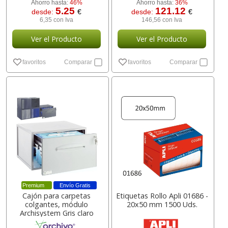
Ahorro hasta:
46%
Ahorro hasta:
36%
5.25
121.12
desde:
€
desde:
€
6,35 con Iva
146,56 con Iva
Ver el Producto
Ver el Producto
favoritos
Comparar
favoritos
Comparar
Premium
Envío Gratis
Cajón para carpetas
Etiquetas Rollo Apli 01686 -
colgantes, módulo
20x50 mm 1500 Uds.
Archisystem Gris claro