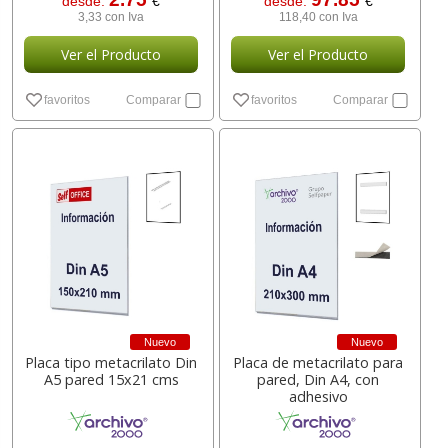
desde:
€
desde:
€
3,33 con Iva
118,40 con Iva
Ver el Producto
Ver el Producto
favoritos
Comparar
favoritos
Comparar
Nuevo
Nuevo
Placa tipo metacrilato Din
Placa de metacrilato para
A5 pared 15x21 cms
pared, Din A4, con
adhesivo