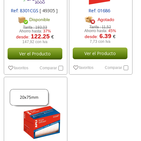
Ref: 8301CGS
[ 49305 ]
Ref: 01686
Agotado
Disponible
Tarifa :
11,52
Tarifa :
193,03
Ahorro hasta:
45%
Ahorro hasta:
37%
6.39
122.25
desde:
€
desde:
€
7,73 con Iva
147,92 con Iva
Ver el Producto
Ver el Producto
favoritos
Comparar
favoritos
Comparar