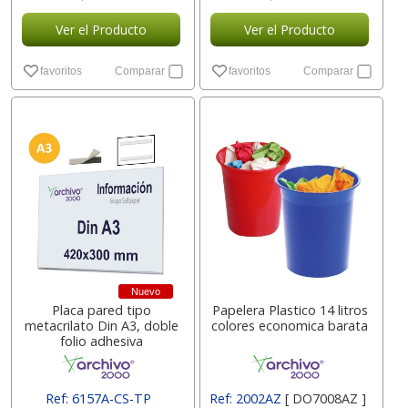
Ver el Producto
Ver el Producto
favoritos
Comparar
favoritos
Comparar
Nuevo
Placa pared tipo
Papelera Plastico 14 litros
metacrilato Din A3, doble
colores economica barata
folio adhesiva
Ref: 6157A-CS-TP
Ref: 2002AZ
[ DO7008AZ ]