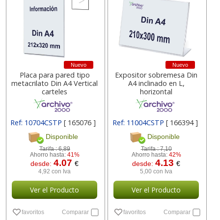
Nuevo
Nuevo
Placa para pared tipo
Expositor sobremesa Din
metacrilato Din A4 Vertical
A4 inclinado en L,
carteles
horizontal
Ref: 10704CSTP
[ 165076 ]
Ref: 11004CSTP
[ 166394 ]
Disponible
Disponible
Tarifa :
6,89
Tarifa :
7,10
Ahorro hasta:
41%
Ahorro hasta:
42%
4.07
4.13
desde:
€
desde:
€
4,92 con Iva
5,00 con Iva
Ver el Producto
Ver el Producto
favoritos
Comparar
favoritos
Comparar