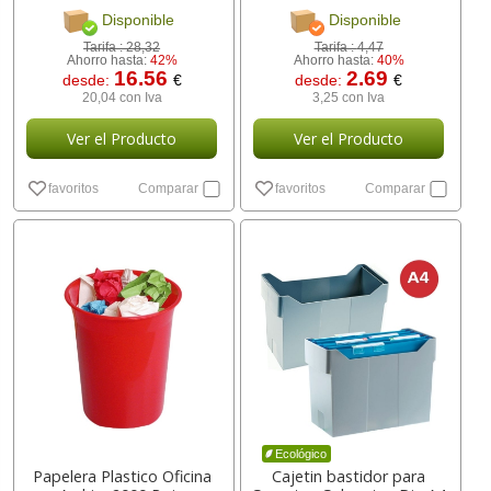
[ 166395 ]
Disponible
Disponible
Tarifa :
28,32
Tarifa :
4,47
Ahorro hasta:
42%
Ahorro hasta:
40%
16.56
2.69
desde:
€
desde:
€
20,04 con Iva
3,25 con Iva
Ver el Producto
Ver el Producto
favoritos
Comparar
favoritos
Comparar
Ecológico
Papelera Plastico Oficina
Cajetin bastidor para