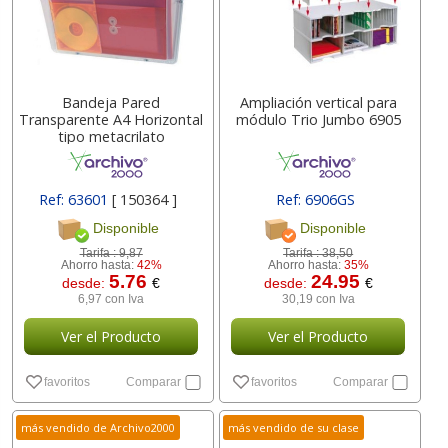
Bandeja Pared
Ampliación vertical para
Transparente A4 Horizontal
módulo Trio Jumbo 6905
tipo metacrilato
Ref: 63601
[ 150364 ]
Ref: 6906GS
Disponible
Disponible
Tarifa :
9,87
Tarifa :
38,50
Ahorro hasta:
42%
Ahorro hasta:
35%
5.76
24.95
desde:
€
desde:
€
6,97 con Iva
30,19 con Iva
Ver el Producto
Ver el Producto
favoritos
Comparar
favoritos
Comparar
más vendido de Archivo2000
más vendido de su clase