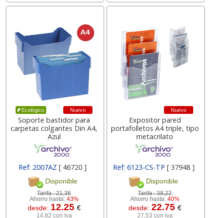
Nuevo
Nuevo
Ecológico
Soporte bastidor para
Expositor pared
carpetas colgantes Din A4,
portafolletos A4 triple, tipo
Azul
metacrilato
Ref: 2007AZ
[ 46720 ]
Ref: 6123-CS-TP
[ 37948 ]
Disponible
Disponible
Tarifa :
21,36
Tarifa :
38,22
Ahorro hasta:
43%
Ahorro hasta:
40%
12.25
22.75
desde:
€
desde:
€
14,82 con Iva
27,53 con Iva