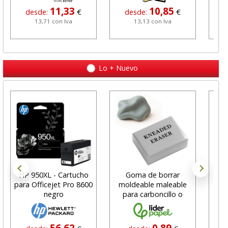
11,33
10,85
desde:
€
desde:
€
13,71 con Iva
13,13 con Iva
Lo + Nuevo
HP 950XL - Cartucho
Goma de borrar
H
para Officejet Pro 8600
moldeable maleable
C
negro
para carboncillo o
N
grafito
56,62
0,89