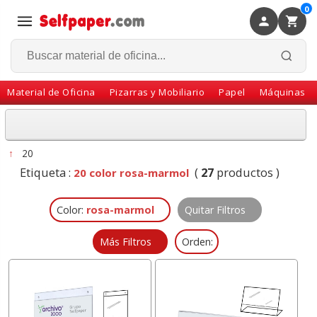
0
×
Volver
Material de Oficina
Pizarras y Mobiliario
Papel
Máquinas
↑
20
Etiqueta :
(
27
productos )
20 color rosa-marmol
Color:
rosa-marmol
Quitar Filtros
Más Filtros
Orden: