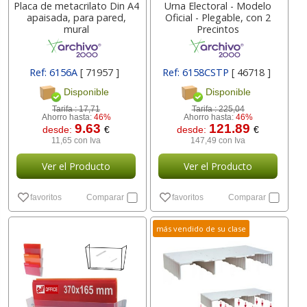
Placa de metacrilato Din A4
Urna Electoral - Modelo
apaisada, para pared,
Oficial - Plegable, con 2
mural
Precintos
Ref: 6156A
[ 71957 ]
Ref: 6158CSTP
[ 46718 ]
Disponible
Disponible
Tarifa :
17,71
Tarifa :
225,04
Ahorro hasta:
46%
Ahorro hasta:
46%
9.63
121.89
desde:
€
desde:
€
11,65 con Iva
147,49 con Iva
Ver el Producto
Ver el Producto
favoritos
Comparar
favoritos
Comparar
más vendido de su clase