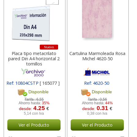
Nuevo
Placa tipo metacrilato
Cartulina Marmoleada Rosa
pared Din A4 horizontal 2
Michel 4620-50
tornillos
Ref: 10804CSTP
[ 165077 ]
Ref: 4620-50
Disponible
Disponible
Tarifa :
6,55
Tarifa :
0,56
Ahorro hasta:
35%
Ahorro hasta:
44%
4.25
0.31
desde:
€
desde:
€
5,14 con Iva
0,38 con Iva
Ver el Producto
Ver el Producto