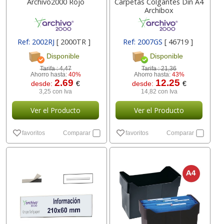
Archivo2000 Rojo
Carpetas Colgantes Din A4
Archibox
Ref: 2002RJ
[ 2000TR ]
Ref: 2007GS
[ 46719 ]
Disponible
Disponible
Tarifa :
4,47
Tarifa :
21,36
Ahorro hasta:
40%
Ahorro hasta:
43%
2.69
12.25
desde:
€
desde:
€
3,25 con Iva
14,82 con Iva
Ver el Producto
Ver el Producto
favoritos
Comparar
favoritos
Comparar