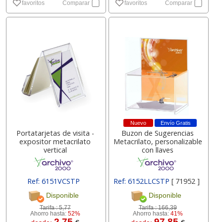
favoritos
Comparar
favoritos
Comparar
Nuevo
Envío Gratis
Portatarjetas de visita -
Buzon de Sugerencias
expositor metacrilato
Metacrilato, personalizable
vertical
con llaves
Ref: 6151VCSTP
Ref: 6152LLCSTP
[ 71952 ]
Disponible
Disponible
Tarifa :
5,77
Tarifa :
166,39
Ahorro hasta:
52%
Ahorro hasta:
41%
2.75
97.85