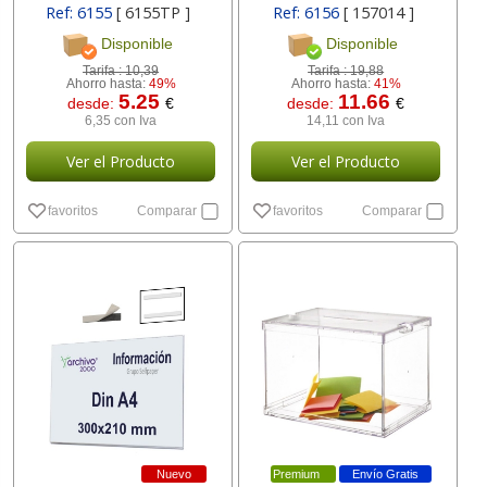
Ref: 6155
[ 6155TP ]
Ref: 6156
[ 157014 ]
Disponible
Disponible
Tarifa :
10,39
Tarifa :
19,88
Ahorro hasta:
49%
Ahorro hasta:
41%
5.25
11.66
desde:
€
desde:
€
6,35 con Iva
14,11 con Iva
Ver el Producto
Ver el Producto
favoritos
Comparar
favoritos
Comparar
Nuevo
Premium
Envío Gratis