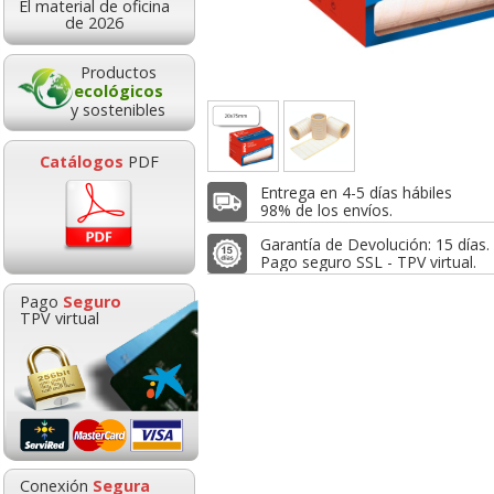
El material de oficina
6,39
6,99
6,4
de 2026
de:
€
desde:
€
desde:
,73 con Iva
8,46 con Iva
7,76 con Iv
Productos
ecológicos
y sostenibles
Catálogos
PDF
Entrega en 4-5 días hábiles
98% de los envíos.
Garantía de Devolución: 15 días.
Pago seguro SSL - TPV virtual.
eta Rollo PVP
Etiquetas Mantener
Etiquetas adhe
Pago
Seguro
 12x18 Blanco
posición vertical
texto fragil rol
TPV virtual
recio removible
Flechas Apli rollo 200u
uds para env
Bolígrafo Pilot Super
Grapas Petrus 22/
Grip tinta base de
6 cobreada Cajita
6,41
8,09
6,8
de:
€
desde:
€
desde:
aceite punta bola
,76 con Iva
9,79 con Iva
8,25 con Iv
0,67
0,63
Conexión
Segura
desde:
€
desde: