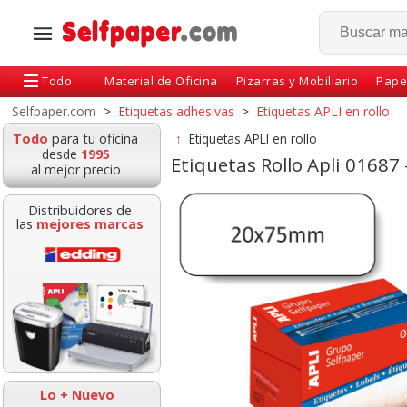
Todo
Material de Oficina
Pizarras y Mobiliario
Pape
Selfpaper.com
>
Etiquetas adhesivas
>
Etiquetas APLI en rollo
Todo
para tu oficina
↑
Etiquetas APLI en rollo
desde
1995
Etiquetas Rollo Apli 0168
al mejor precio
Distribuidores de
las
mejores marcas
s en rollo APLI,
Etiquetas envíos
Etiqueta Roll
oadhesivas
agencia Apli 00324,
Euros 12x18 B
Rollo 200 uds.
poner precio re
Lo + Nuevo