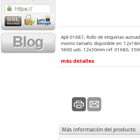
0,81 con Iva
0,76 con Iva
Apli 01687, Rollo de etiquetas autoad
mismo tamaño disponible en: 12x18m
5600 uds. 12x30mm ref. 01680, 350
más detalles
Boligrafo para regalar
Altavoces orden
Pelikan Classic Jazz
Trust Mila 2.0 5w 
Marfil crema
USB económic
4,99
17,95
desde:
€
desde:
6,04 con Iva
21,72 con Iva
Más información del producto