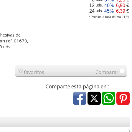
6,04 con Iva
21,72 con Iva
12
40%
6,90
€
uds.
24
45%
6,39
€
uds.
* Precios a falta de Iva 21 %
hesivas del
m ref. 01679,
0 uds.
ador
Destructora Fellowes
Bolígrafo Pilot Super
favoritos
Comparar
Rms -
LX201 Microcorte P-5,
Grip tinta base de
os
color Blanco
aceite punta bola
Comparte esta página en :
291,74
0,67
€
desde:
€
desde:
€
353,01 con Iva
0,81 con Iva