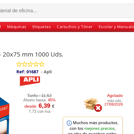
l
Máquinas
Etiquetas
Cartuchos y Tóner
Escolar y Manual
7 - 20x75 mm 1000 Uds.
Ref:
01687
-
Apli
Tarifa :
11,52
Agotado
Ahorro hasta:
45%
más uds :
6,39
27/08/2026
desde:
€
o PVP
Etiquetas Mantener
Etiquetas adhesivas
7,73 con Iva
lanco
posición vertical
texto fragil rollo 200
movible
Flechas Apli rollo 200u
uds para envíos
Muchos más productos,
con los
mejores precios
,
en otra de nuestras webs: