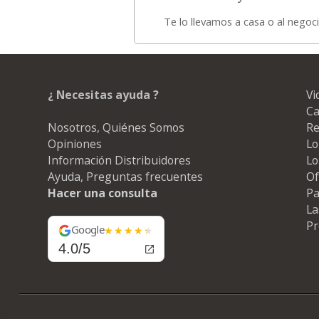
Te lo llevamos a casa o al negoc
¿ Necesitas ayuda ?
Vi
Ca
Nosotros, Quiénes Somos
Re
Opiniones
Lo
Información Distribuidores
Lo
Ayuda, Preguntas frecuentes
Of
Hacer una consulta
Pa
La
Pr
Google
4.0/5