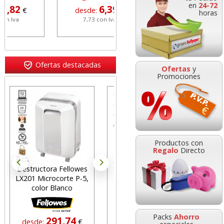
en
24-72
6,39
6,99
desde:
€
desde:
€
horas
7,73 con Iva
8,46 con Iva
Ofertas destacadas
Ofertas
y
Promociones
Etiqueta Rollo PVP
Euros 12x18 Blanco
Productos con
poner precio removible
Regalo
Directo
Destructora Fellowes
Bolígrafo Pilot Super
Grapas
LX201 Microcorte P-5,
Grip tinta base de
6 cobr
6,41
desde:
€
color Blanco
aceite punta bola
7,76 con Iva
Packs
Ahorro
291,74
0,67
desde:
€
desde:
€
de