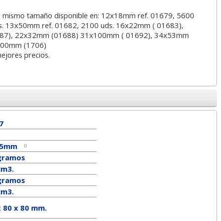
el mismo tamaño disponible en: 12x18mm ref. 01679, 5600
s. 13x50mm ref. 01682, 2100 uds. 16x22mm ( 01683),
87), 22x32mm (01688) 31x100mm ( 01692), 34x53mm
100mm (1706)
mejores precios.
7
75mm
gramos
cm3.
ramos
cm3.
x 80 x 80 mm.