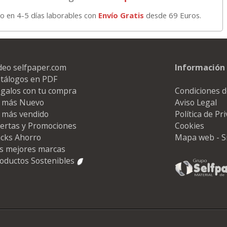
io en 4-5 días laborables con
Envío Gratis
desde 69 Euros.
deo selfpaper.com
Información 
tálogos en PDF
galos con tu compra
Condiciones d
 más Nuevo
Aviso Legal
 más vendido
Política de Pr
ertas y Promociones
Cookies
cks Ahorro
Mapa web - S
s mejores marcas
oductos Sostenibles