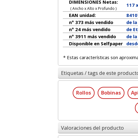
DIMENSIONES Netas:
117
( Ancho x Alto x Profundo )
EAN unidad:
8410
n° 373 más vendido
de l
n° 24 más vendido
de Et
n° 3911 más vendido
de l
Disponible en Selfpaper
desd
* Estas características son aproxim
Etiquetas / tags de este product
Rollos
Bobinas
Ap
Valoraciones del producto