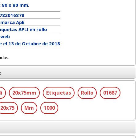
x
80
x
80
mm.
782016878
a marca
Apli
iquetas APLI en rollo
a web
e el 13 de Octubre de 2018
adas.
o
li
20x75mm
Etiquetas
Rollo
01687
20x75
Mm
1000