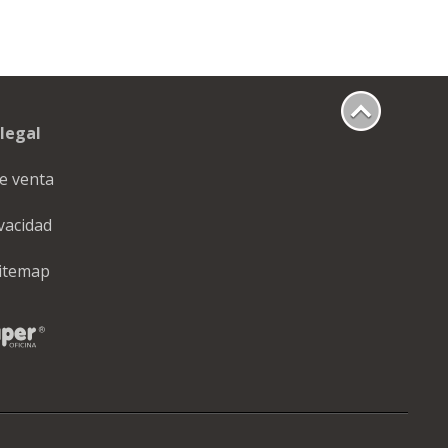
legal
e venta
ivacidad
itemap