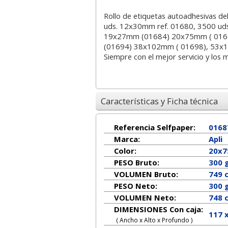
Rollo de etiquetas autoadhesivas d
uds. 12x30mm ref. 01680, 3500 ud
19x27mm (01684) 20x75mm ( 016
(01694) 38x102mm ( 01698), 53x
Siempre con el mejor servicio y los 
Características y Ficha técnica
Referencia Selfpaper:
0168
Marca:
Apli
Color:
20x
PESO Bruto:
300 
VOLUMEN Bruto:
749 
PESO Neto:
300
g
VOLUMEN Neto:
748 
DIMENSIONES Con caja:
117 
( Ancho x Alto x Profundo )