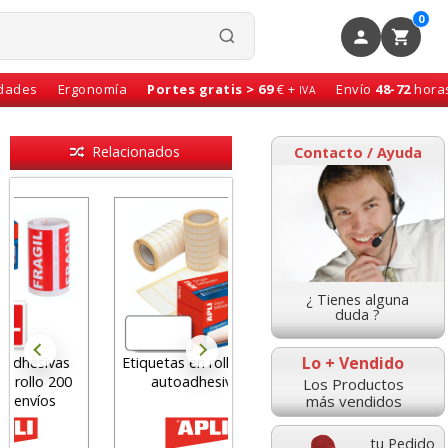
0
idades
Ergonomía
Portes gratis > 69
€ +
Envío
48-72
hora
IVA
Relacionados
Contacto / Ayuda
¿ Tienes alguna
duda ?
Lo + Vendido
Etiquetas en rollo APLI,
Etiquetas envíos
autoadhesivas
agencia Apli 00324,
Los Productos
más vendidos
Rollo 200 uds.
tu Pedido