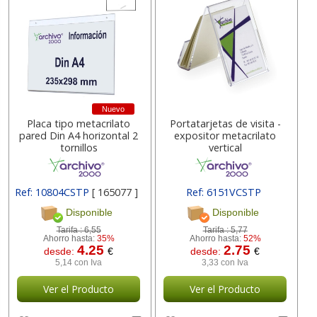
Nuevo
Placa tipo metacrilato
Portatarjetas de visita -
pared Din A4 horizontal 2
expositor metacrilato
tornillos
vertical
Ref: 10804CSTP
[ 165077 ]
Ref: 6151VCSTP
Disponible
Disponible
Tarifa :
6,55
Tarifa :
5,77
Ahorro hasta:
35%
Ahorro hasta:
52%
4.25
2.75
desde:
€
desde:
€
5,14 con Iva
3,33 con Iva
Ver el Producto
Ver el Producto