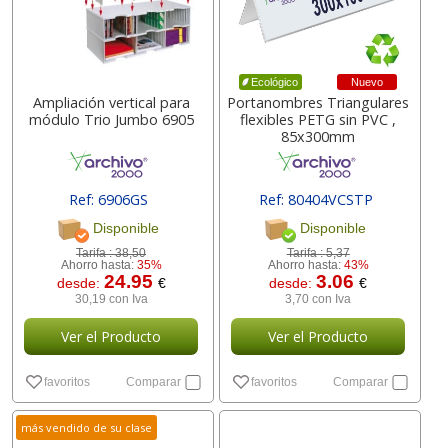
Nuevo
Ecológico
Ampliación vertical para
Portanombres Triangulares
módulo Trio Jumbo 6905
flexibles PETG sin PVC ,
85x300mm
Ref: 6906GS
Ref: 80404VCSTP
[ 174547 ]
Disponible
Disponible
Tarifa :
38,50
Tarifa :
5,37
Ahorro hasta:
35%
Ahorro hasta:
43%
24.95
3.06
desde:
€
desde:
€
30,19 con Iva
3,70 con Iva
Ver el Producto
Ver el Producto
favoritos
Comparar
favoritos
Comparar
más vendido de su clase