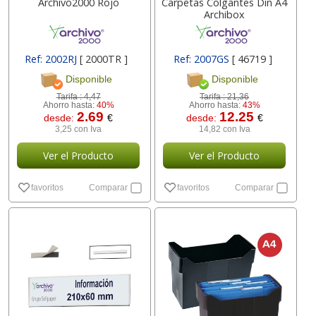
Archivo2000 Rojo
Carpetas Colgantes Din A4
Archibox
Ref: 2002RJ
[ 2000TR ]
Ref: 2007GS
[ 46719 ]
Disponible
Disponible
Tarifa :
4,47
Tarifa :
21,36
Ahorro hasta:
40%
Ahorro hasta:
43%
2.69
12.25
desde:
€
desde:
€
3,25 con Iva
14,82 con Iva
Ver el Producto
Ver el Producto
favoritos
Comparar
favoritos
Comparar