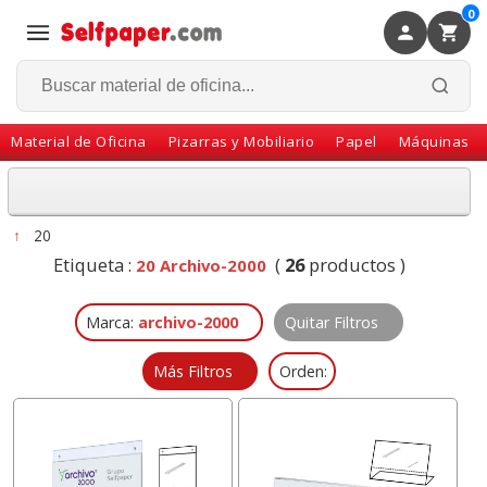
0
×
Volver
Material de Oficina
Pizarras y Mobiliario
Papel
Máquinas
↑
20
Etiqueta :
(
26
productos )
20 Archivo-2000
Marca:
archivo-2000
Quitar Filtros
Más Filtros
Orden: