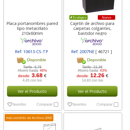
Nuevo
Ecológico
Placa portanombres pared
Cajetín de archivo para
tipo metacrilato
carpetas colgantes,
210x60mm
bastidor negro
Ref: 10613-CS-TP
Ref: 2007NE
[ 46721 ]
[ 71955 ]
Disponible
Disponible
Tarifa :
6,79
Tarifa :
21,38
Ahorro hasta:
46%
Ahorro hasta:
43%
3.68
12.26
desde:
€
desde:
€
4,45 con Iva
14,83 con Iva
Ver el Producto
Ver el Producto
favoritos
Comparar
favoritos
Comparar
más vendido de Archivo-2000