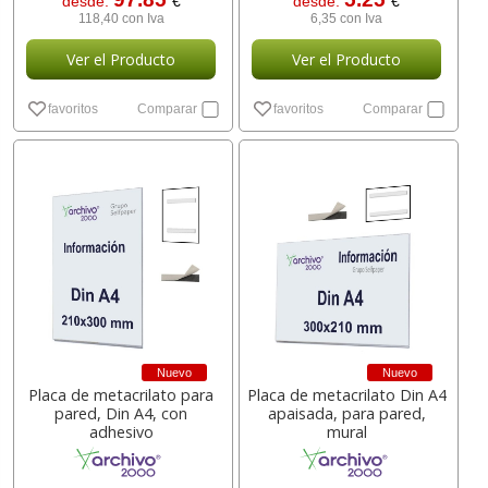
desde:
€
desde:
€
118,40 con Iva
6,35 con Iva
Ver el Producto
Ver el Producto
favoritos
Comparar
favoritos
Comparar
Nuevo
Nuevo
Placa de metacrilato para
Placa de metacrilato Din A4
pared, Din A4, con
apaisada, para pared,
adhesivo
mural