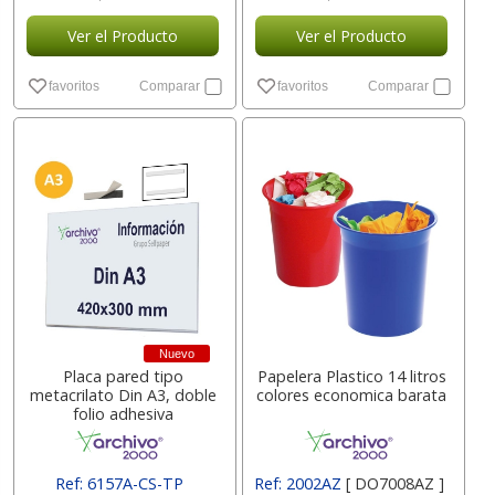
Ver el Producto
Ver el Producto
favoritos
Comparar
favoritos
Comparar
Nuevo
Placa pared tipo
Papelera Plastico 14 litros
metacrilato Din A3, doble
colores economica barata
folio adhesiva
Ref: 6157A-CS-TP
Ref: 2002AZ
[ DO7008AZ ]