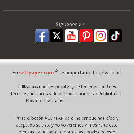
Síguenos en :
Pago Seguro
©
En
selfpaper.com
es importante tu privacidad.
© 1995 - 2026 Grupo Selfpaper.
Utilizamos cookies propias y de terceros con fines
Todos los derechos reservados
técnicos, analíticos y de personalización. No Publicitarias.
©selfpaper.com, y las webs de ©gruposelfpaper.org están gestionadas, y
Más información en
Política de Cookies
son propiedad de :
Suministros de Oficina Self-Paper, S.L. - C.I.F. B97233654, inscrita en el
Pulsa el botón ACEPTAR para indicar que has leído y
Registro Mercantil de Valencia ( España ) CEE:
aceptado su uso, y no volveremos a mostrarte este
Tomo 7263, Libro 4565, Folio 1, Sección 8, Hoja V-85203.
mensaje, a no ser que borres las cookies de este