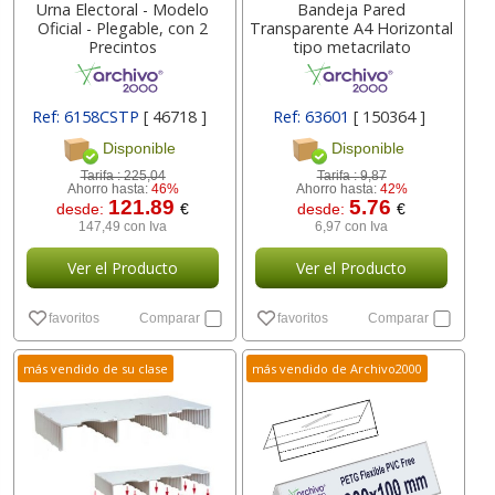
Urna Electoral - Modelo
Bandeja Pared
Oficial - Plegable, con 2
Transparente A4 Horizontal
Precintos
tipo metacrilato
Ref: 6158CSTP
[ 46718 ]
Ref: 63601
[ 150364 ]
Disponible
Disponible
Tarifa :
225,04
Tarifa :
9,87
Ahorro hasta:
46%
Ahorro hasta:
42%
121.89
5.76
desde:
€
desde:
€
147,49 con Iva
6,97 con Iva
Ver el Producto
Ver el Producto
favoritos
Comparar
favoritos
Comparar
más vendido de su clase
más vendido de Archivo2000