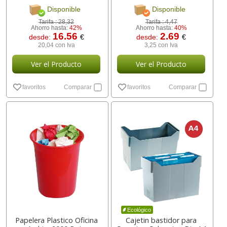
[ 166395 ]
Disponible
Disponible
Tarifa :
28,32
Tarifa :
4,47
Ahorro hasta:
42%
Ahorro hasta:
40%
16.56
2.69
desde:
€
desde:
€
20,04 con Iva
3,25 con Iva
Ver el Producto
Ver el Producto
favoritos
Comparar
favoritos
Comparar
Ecológico
Papelera Plastico Oficina
Cajetin bastidor para