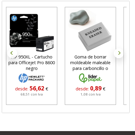
HP 950XL - Cartucho
Goma de borrar
H
para Officejet Pro 8600
moldeable maleable
C
negro
para carboncillo o
N
grafito
56,62
0,89
desde:
€
desde:
€
68,51 con Iva
1,08 con Iva