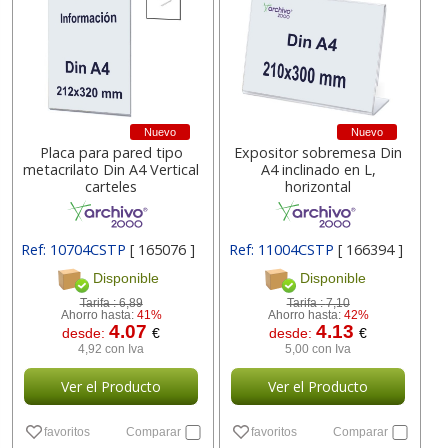
Nuevo
Nuevo
Placa para pared tipo
Expositor sobremesa Din
metacrilato Din A4 Vertical
A4 inclinado en L,
carteles
horizontal
Ref: 10704CSTP
[ 165076 ]
Ref: 11004CSTP
[ 166394 ]
Disponible
Disponible
Tarifa :
6,89
Tarifa :
7,10
Ahorro hasta:
41%
Ahorro hasta:
42%
4.07
4.13
desde:
€
desde:
€
4,92 con Iva
5,00 con Iva
Ver el Producto
Ver el Producto
favoritos
Comparar
favoritos
Comparar