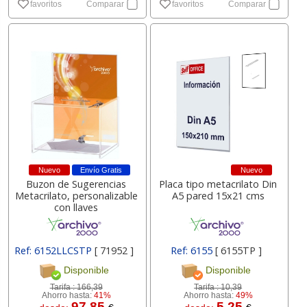
favoritos
Comparar
favoritos
Comparar
Nuevo
Envío Gratis
Nuevo
Buzon de Sugerencias
Placa tipo metacrilato Din
Metacrilato, personalizable
A5 pared 15x21 cms
con llaves
Ref: 6152LLCSTP
[ 71952 ]
Ref: 6155
[ 6155TP ]
Disponible
Disponible
Tarifa :
166,39
Tarifa :
10,39
Ahorro hasta:
41%
Ahorro hasta:
49%
97.85
5.25