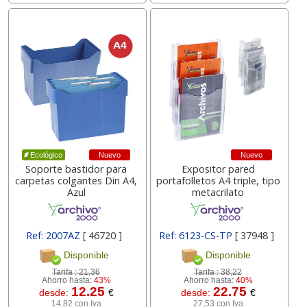
Nuevo
Nuevo
Ecológico
Soporte bastidor para
Expositor pared
carpetas colgantes Din A4,
portafolletos A4 triple, tipo
Azul
metacrilato
Ref: 2007AZ
[ 46720 ]
Ref: 6123-CS-TP
[ 37948 ]
Disponible
Disponible
Tarifa :
21,36
Tarifa :
38,22
Ahorro hasta:
43%
Ahorro hasta:
40%
12.25
22.75
desde:
€
desde:
€
14,82 con Iva
27,53 con Iva