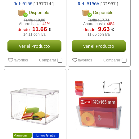
Ref: 6156
[ 157014 ]
Ref: 6156A
[ 71957 ]
Disponible
Disponible
Tarifa :
19,88
Tarifa :
17,71
Ahorro hasta:
41%
Ahorro hasta:
46%
11.66
9.63
desde:
€
desde:
€
14,11 con Iva
11,65 con Iva
Ver el Producto
Ver el Producto
favoritos
Comparar
favoritos
Comparar
Premium
Envío Gratis