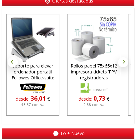
Ofertas destacadas
soporte para elevar
Rollos papel 75x65x12
Tala
ordenador portatil
impresora tickets TPV
con
Fellowes Office-suite
registradoras
K
36,01
0,73
desde:
€
desde:
€
43,57 con Iva
0,88 con Iva
Lo + Nuevo