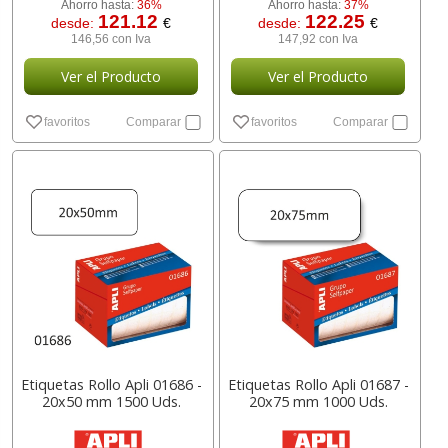
Ahorro hasta:
36%
Ahorro hasta:
37%
121.12
122.25
desde:
€
desde:
€
146,56 con Iva
147,92 con Iva
Ver el Producto
Ver el Producto
favoritos
Comparar
favoritos
Comparar
Etiquetas Rollo Apli 01686 -
Etiquetas Rollo Apli 01687 -
20x50 mm 1500 Uds.
20x75 mm 1000 Uds.