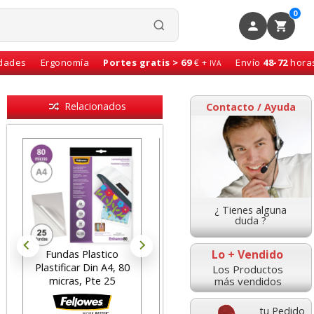
0
idades
Ergonomía
Portes gratis > 69
€ +
Envío
48-72
hora
IVA
Relacionados
Contacto / Ayuda
¿ Tienes alguna
duda ?
Lo + Vendido
Fundas Plastico
Fundas para plastificar
Plastificar Din A4, 80
Fellowes Din A4 80
Los Productos
más vendidos
micras, Pte 25
micras caja 100 u
tu Pedido