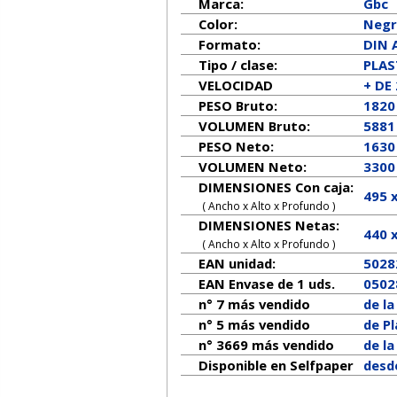
Marca:
Gbc
Color:
Neg
Formato:
DIN 
Tipo / clase:
PLAS
VELOCIDAD
+ DE
PESO Bruto:
1820
VOLUMEN Bruto:
5881
PESO Neto:
1630
VOLUMEN Neto:
3300
DIMENSIONES Con caja:
495 
( Ancho x Alto x Profundo )
DIMENSIONES Netas:
440
( Ancho x Alto x Profundo )
EAN unidad:
5028
EAN Envase de 1 uds.
0502
n° 7 más vendido
de l
n° 5 más vendido
de P
n° 3669 más vendido
de l
Disponible en Selfpaper
desde