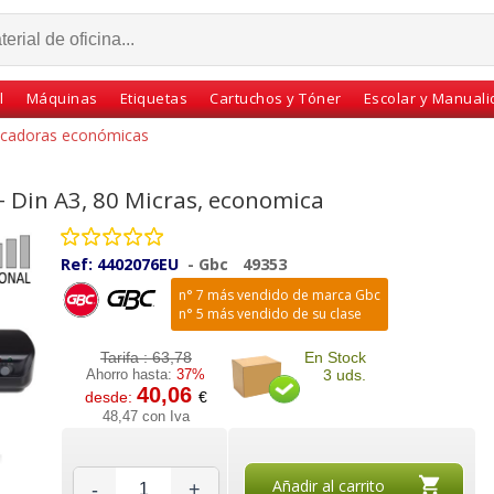
l
Máquinas
Etiquetas
Cartuchos y Tóner
Escolar y Manual
ficadoras económicas
+ Din A3, 80 Micras, economica
Ref:
4402076EU
-
Gbc
49353
n° 7 más vendido de marca Gbc
n° 5 más vendido de su clase
Tarifa :
63,78
En Stock
Ahorro hasta:
37%
3 uds.
40,06
desde:
€
tificar
Hojas para Limpieza de
Fundas para Plastificar
48,47 con Iva
m, 80
Plastificadoras
Din A3, 80 micras, brillo,
5
Fellowes, pack 10
Pte. 25
Añadir al carrito
-
+