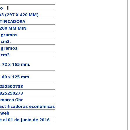
ro
A3 (297 X 420 MM)
TIFICADORA
 200 MM MIN
 gramos
 cm3.
gramos
 cm3.
x 72 x 165 mm.
x
60
x
125
mm.
252502733
825250273
a marca
Gbc
lastificadoras económicas
a web
 el 01 de Junio de 2016