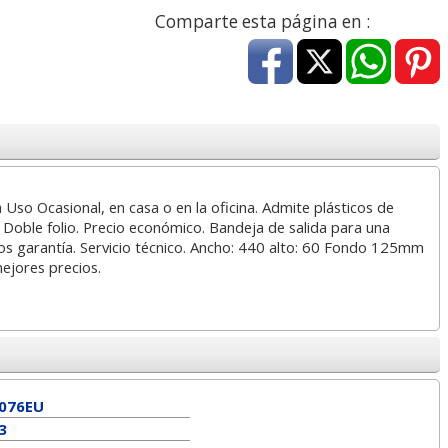
a
17,99 con Iva
45,82 con Iva
Comparte esta página en :
 Uso Ocasional, en casa o en la oficina. Admite plásticos de
Doble folio. Precio económico. Bandeja de salida para una
4XL -
HP 950XL - Cartucho
Goma de borrar
ños garantía. Servicio técnico. Ancho: 440 alto: 60 Fondo 125mm
 alta
para Officejet Pro 8600
moldeable maleable
mejores precios.
kjet
negro
para carboncillo o
grafito
7
56,62
0,89
€
desde:
€
desde:
€
a
68,51 con Iva
1,08 con Iva
076EU
3