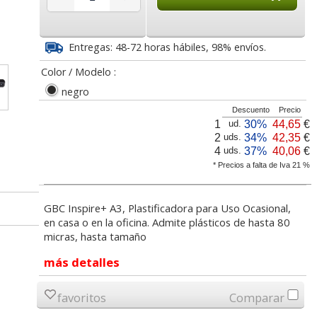
9
6,62
9,95
€
desde:
€
desde:
€
a
8,01 con Iva
12,04 con Iva
Entregas: 48-72 horas hábiles, 98% envíos.
Color / Modelo :
negro
Descuento
Precio
1
30%
44,65
€
ud.
2
34%
42,35
€
uds.
4
37%
40,06
€
uds.
* Precios a falta de Iva 21 %
tificar
Fundas Plastico
Fundas para plastificar
 brillo,
Plastificar Din A4, 80
Fellowes Din A4 80
GBC Inspire+ A3, Plastificadora para Uso Ocasional,
micras, Pte 25
micras caja 100 u
en casa o en la oficina. Admite plásticos de hasta 80
micras, hasta tamaño
lor,
Cartucho HP 304 - 302
Cartucho HP 304XL -
inal
Negro, original
302XL Tricolor alta
5
4,47
9,52
€
desde:
€
desde:
€
más detalles
olor
N9K06AE
capacidad deskjet
a
5,41 con Iva
11,52 con Iva
favoritos
Comparar
9
14,87
37,87
€
desde:
€
desde:
€