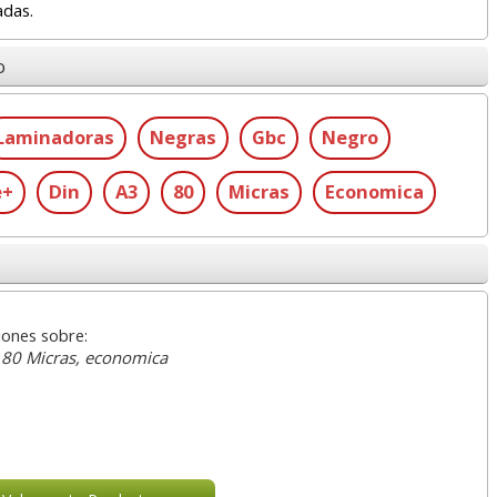
adas.
o
Laminadoras
Negras
Gbc
Negro
e+
Din
A3
80
Micras
Economica
iones sobre:
, 80 Micras, economica