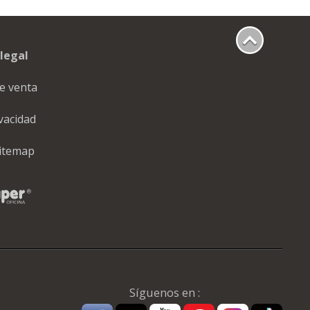
legal
e venta
ivacidad
itemap
Síguenos en :