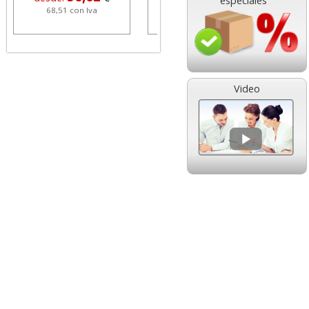
especiales
68,51 con Iva
1,08 con Iva
Video
HP 304 302 Color,
Cartucho HP 304 - 302
Cartucho original
Negro, original
N9K05AE tricolor
N9K06AE
14,89
14,87
desde:
€
desde:
€
18,02 con Iva
17,99 con Iva