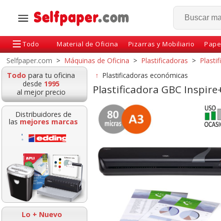
Todo
Material de Oficina
Pizarras y Mobiliario
Pape
Selfpaper.com
>
Máquinas de Oficina
>
Plastificadoras
>
Plasti
Todo
para tu oficina
↑
Plastificadoras económicas
desde
1995
Plastificadora GBC Inspire
al mejor precio
Distribuidores de
las
mejores marcas
das Plastico
Fundas para plastificar
Fundas para Plas
ficar Din A4, 80
Fellowes Din A4 80
Fotos 10x15 c
ras, Pte 25
micras caja 100 u
micras P.2
Lo + Nuevo