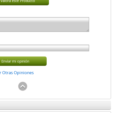
Valora este Producto
Envíar mi opinión
r Otras Opiniones