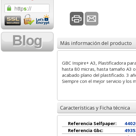
1,08 con Iva
18,02 con Iv
Más información del producto
GBC Inspire+ A3, Plastificadora para
hasta 80 micras, hasta tamaño A3 o 
Cartucho HP 304 - 302
Cartucho HP 30
acabado plano del plastificado. 3 a
Negro, original
302XL Tricolor
Siempre con el mejor servicio y los 
N9K06AE
capacidad des
14,87
37,8
desde:
€
desde:
Características y Ficha técnica
17,99 con Iva
45,82 con Iv
Referencia Selfpaper:
4402
Referencia Gbc:
4935