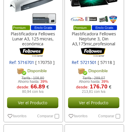
Premium
Envío Gratis
Premium
Envío Gratis
Plastificadora Fellowes
Plastificadora Fellowes
Lunar A3, 125 micras,
Neptune 3, Din
económica
A3,175mic,profesional
Ref: 5716701
[ 170753 ]
Ref: 5721501
[ 57118 ]
Disponible
Disponible
Tarifa :
108,80
Tarifa :
289,07
Ahorro hasta:
39%
Ahorro hasta:
39%
66.89
176.70
desde:
€
desde:
€
80,94 con Iva
213,81 con Iva
Ver el Producto
Ver el Producto
favoritos
Comparar
favoritos
Comparar