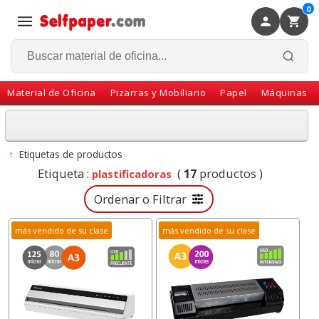
0
×
Volver
Material de Oficina
Pizarras y Mobiliario
Papel
Máquinas
↑
Etiquetas de productos
Etiqueta :
(
17
productos )
plastificadoras
Ordenar o Filtrar
más vendido de su clase
más vendido de su clase