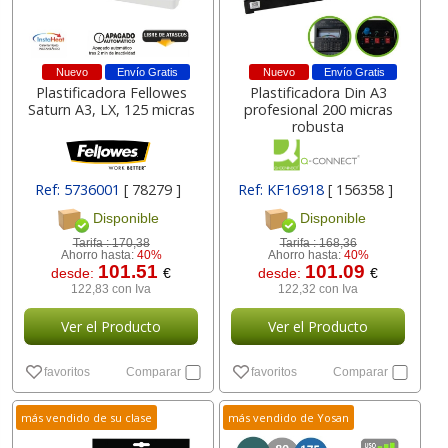
Nuevo
Envío Gratis
Nuevo
Envío Gratis
Plastificadora Fellowes
Plastificadora Din A3
Saturn A3, LX, 125 micras
profesional 200 micras
robusta
Ref: 5736001
[ 78279 ]
Ref: KF16918
[ 156358 ]
Disponible
Disponible
Tarifa :
170,38
Tarifa :
168,36
Ahorro hasta:
40%
Ahorro hasta:
40%
101.51
101.09
desde:
€
desde:
€
122,83 con Iva
122,32 con Iva
Ver el Producto
Ver el Producto
favoritos
Comparar
favoritos
Comparar
más vendido de su clase
más vendido de Yosan