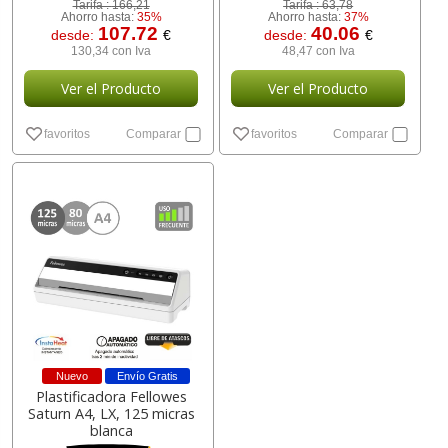
Tarifa :
166,21
Tarifa :
63,78
Ahorro hasta:
35%
Ahorro hasta:
37%
107.72
40.06
desde:
€
desde:
€
130,34 con Iva
48,47 con Iva
Ver el Producto
Ver el Producto
favoritos
Comparar
favoritos
Comparar
Nuevo
Envío Gratis
Plastificadora Fellowes
Saturn A4, LX, 125 micras
blanca