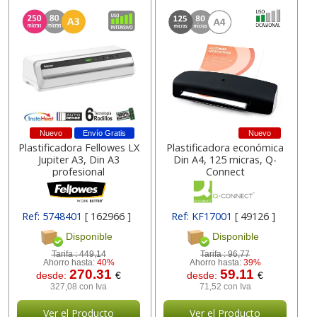
Nuevo
Envío Gratis
Nuevo
Plastificadora Fellowes LX
Plastificadora económica
Jupiter A3, Din A3
Din A4, 125 micras, Q-
profesional
Connect
Ref: 5748401
[ 162966 ]
Ref: KF17001
[ 49126 ]
Disponible
Disponible
Tarifa :
449,14
Tarifa :
96,77
Ahorro hasta:
40%
Ahorro hasta:
39%
270.31
59.11
desde:
€
desde:
€
327,08 con Iva
71,52 con Iva
Ver el Producto
Ver el Producto