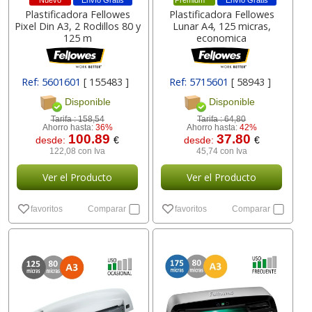
Nuevo
Envío Gratis
Premium
Envío Gratis
Plastificadora Fellowes
Plastificadora Fellowes
Pixel Din A3, 2 Rodillos 80 y
Lunar A4, 125 micras,
125 m
economica
Ref: 5601601
[ 155483 ]
Ref: 5715601
[ 58943 ]
Disponible
Disponible
Tarifa :
158,54
Tarifa :
64,80
Ahorro hasta:
36%
Ahorro hasta:
42%
100.89
37.80
desde:
€
desde:
€
122,08 con Iva
45,74 con Iva
Ver el Producto
Ver el Producto
favoritos
Comparar
favoritos
Comparar