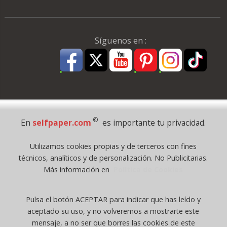
Síguenos en :
Pago Seguro
©
En
selfpaper.com
es importante tu privacidad.
© 1995 - 2026 Grupo Selfpaper.
Utilizamos cookies propias y de terceros con fines
Todos los derechos reservados
técnicos, analíticos y de personalización. No Publicitarias.
©selfpaper.com, y las webs de ©gruposelfpaper.org están gestionadas, y
Más información en
Política de Cookies
son propiedad de :
Suministros de Oficina Self-Paper, S.L. - C.I.F. B97233654, inscrita en el
Pulsa el botón ACEPTAR para indicar que has leído y
Registro Mercantil de Valencia ( España ) CEE:
aceptado su uso, y no volveremos a mostrarte este
Tomo 7263, Libro 4565, Folio 1, Sección 8, Hoja V-85203.
mensaje, a no ser que borres las cookies de este