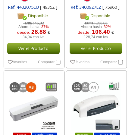
Ref: 4402075EU
[ 49352 ]
Ref: 3400927EZ
[ 75960 ]
Disponible
Disponible
Tarifa :
46,02
Tarifa :
156,06
Ahorro hasta:
37%
Ahorro hasta:
32%
28.88
106.40
desde:
€
desde:
€
34,94 con Iva
128,74 con Iva
Ver el Producto
Ver el Producto
favoritos
Comparar
favoritos
Comparar