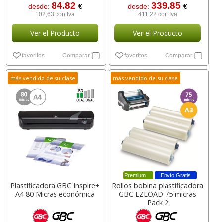
84.82
339.85
desde:
€
desde:
€
102,63 con Iva
411,22 con Iva
Ver el Producto
Ver el Producto
favoritos
Comparar
favoritos
Comparar
más vendido de su clase
más vendido de su clase
Premium
Envío Gratis
Plastificadora GBC Inspire+
Rollos bobina plastificadora
A4 80 Micras económica
GBC EZLOAD 75 micras
Pack 2