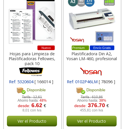
Nuevo
Premium
Envío Gratis
Hojas para Limpieza de
Plastificadora Din A2,
Plastificadoras Fellowes,
Yosan LM-460, profesional
pack 10
Ref: 5320604
[ 166014 ]
Ref: 0102P46LM
[ 78096 ]
Disponible
Disponible
Tarifa :
12,61
Tarifa :
610,86
Ahorro hasta:
48%
Ahorro hasta:
38%
6.62
376.70
desde:
€
desde:
€
8,01 con Iva
455,81 con Iva
Ver el Producto
Ver el Producto