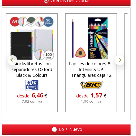
Ofertas destacadas
Blocks libretas con
Lapices de colores Bic
Cub
separadores Oxford
Intensity UP
de
Black & Colours
Triangulares caja 12
6,46
1,57
desde:
€
desde:
€
7,82 con Iva
1,90 con Iva
Lo + Nuevo