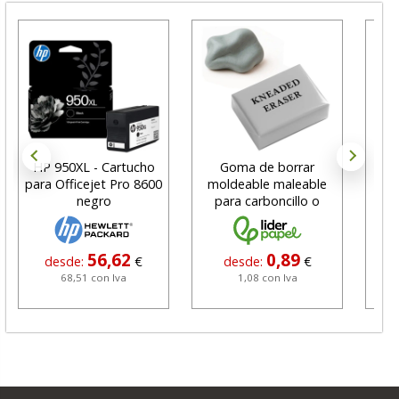
HP 950XL - Cartucho
Goma de borrar
H
para Officejet Pro 8600
moldeable maleable
C
negro
para carboncillo o
N
grafito
56,62
0,89
desde:
€
desde:
€
68,51 con Iva
1,08 con Iva