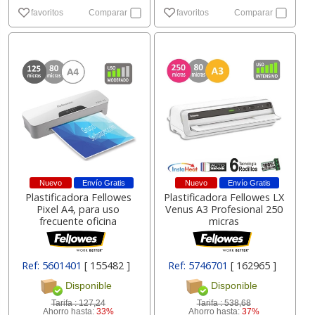
favoritos
Comparar
favoritos
Comparar
Nuevo
Envío Gratis
Nuevo
Envío Gratis
Plastificadora Fellowes
Plastificadora Fellowes LX
Pixel A4, para uso
Venus A3 Profesional 250
frecuente oficina
micras
Ref: 5601401
[ 155482 ]
Ref: 5746701
[ 162965 ]
Disponible
Disponible
Tarifa :
127,24
Tarifa :
538,68
Ahorro hasta:
33%
Ahorro hasta:
37%