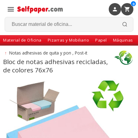
0
×
Volver
Material de Oficina
Pizarras y Mobiliario
Papel
Máquinas
↑
Notas adhesivas de quita y pon , Post-it
Bloc de notas adhesivas recicladas,
de colores 76x76