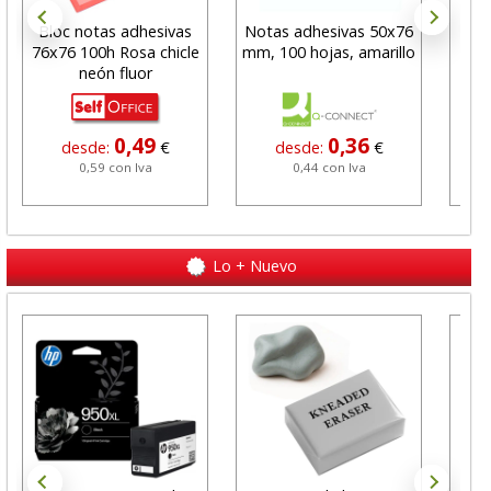
Bloc notas adhesivas
Notas adhesivas 50x76
Not
76x76 100h Rosa chicle
mm, 100 hojas, amarillo
na
neón fluor
0,49
0,36
desde:
€
desde:
€
0,59 con Iva
0,44 con Iva
Lo + Nuevo