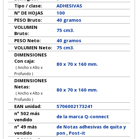
Tipo / clase:
ADHESIVAS
Nº DE HOJAS
100
PESO Bruto:
40 gramos
VOLUMEN
75 cm3.
Bruto:
PESO Neto:
40
gramos
VOLUMEN Neto:
75 cm3.
DIMENSIONES
Con caja:
80 x 70 x 160 mm.
( Ancho x Alto x
Profundo )
DIMENSIONES
Netas:
80
x
70
x
160
mm.
( Ancho x Alto x
Profundo )
EAN unidad:
5706002173241
n° 502 más
de la marca
Q-connect
vendido
n° 49 más
de Notas adhesivas de quita y
vendido
pon , Post-it