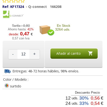
Ref:
KF17324
-
Q-connect
166208
Tarifa :
0,80
En Stock
Ahorro hasta:
41%
3264 uds.
0,47
desde:
€
0,57 con Iva
Añadir al carrito
-
+
Entregas: 48-72 horas hábiles, 98% envíos.
Color / Modelo :
surtido
Descuento
Precio
12
30%
0,56
€
uds.
24
33%
0,54
€
uds.