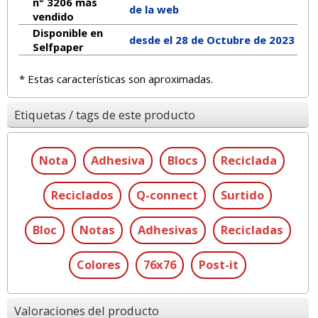
n° 3206 más
de la web
vendido
Disponible en
desde el 28 de Octubre de 2023
Selfpaper
* Estas características son aproximadas.
Etiquetas / tags de este producto
Nota
Adhesiva
Blocs
Reciclada
Reciclados
Q-connect
Surtido
Bloc
Notas
Adhesivas
Recicladas
Colores
76x76
Post-it
Valoraciones del producto