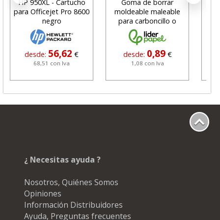
HP 950XL - Cartucho
Goma de borrar
H
para Officejet Pro 8600
moldeable maleable
C
negro
para carboncillo o
N
grafito
56,62
0,89
desde:
€
desde:
€
68,51 con Iva
1,08 con Iva
¿ Necesitas ayuda ?
Nosotros, Quiénes Somos
Opiniones
Información Distribuidores
Ayuda, Preguntas frecuentes