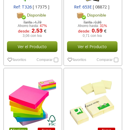
Ref: T326
[ 17375 ]
Ref: 653E
[ 08872 ]
Disponible
Disponible
Tarifa :
4,79
Tarifa :
0,86
Ahorro hasta:
47%
Ahorro hasta:
31%
2.53
0.59
desde:
€
desde:
€
3,06 con Iva
0,71 con Iva
Ver el Producto
Ver el Producto
favoritos
Comparar
favoritos
Comparar