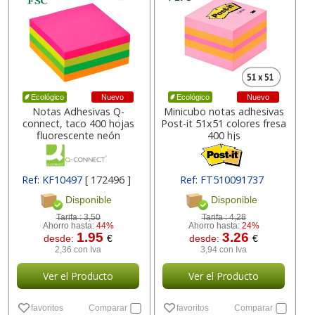
Nuevo
Nuevo
Ecológico
Ecológico
Notas Adhesivas Q-
Minicubo notas adhesivas
connect, taco 400 hojas
Post-it 51x51 colores fresa
fluorescente neón
400 hjs
Ref: KF10497
[ 172496 ]
Ref: FT510091737
[ 39335 ]
Disponible
Disponible
Tarifa :
3,50
Tarifa :
4,28
Ahorro hasta:
44%
Ahorro hasta:
24%
1.95
3.26
desde:
€
desde:
€
2,36 con Iva
3,94 con Iva
Ver el Producto
Ver el Producto
favoritos
Comparar
favoritos
Comparar