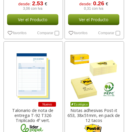
2.53
0.26
desde:
€
desde:
€
3,06 con Iva
0,31 con Iva
Ver el Producto
Ver el Producto
favoritos
Comparar
favoritos
Comparar
Nuevo
Ecológico
Talonario de nota de
Notas adhesivas Post-it
entrega T-92 T326
653, 38x51mm, en pack de
Triplicado 4º vert.
12 tacos