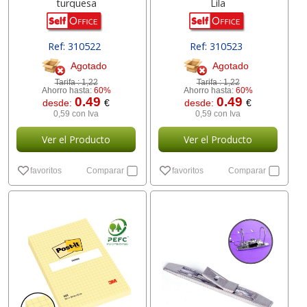
turquesa
Lila
Ref: 310522
Ref: 310523
Agotado
Agotado
Tarifa :
1,22
Tarifa :
1,22
Ahorro hasta:
60%
Ahorro hasta:
60%
0.49
0.49
desde:
€
desde:
€
0,59 con Iva
0,59 con Iva
Ver el Producto
Ver el Producto
favoritos
Comparar
favoritos
Comparar