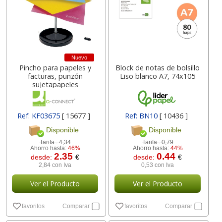
Nuevo
Pincho para papeles y
Block de notas de bolsillo
facturas, punzón
Liso blanco A7, 74x105
sujetapapeles
Ref: KF03675
[ 15677 ]
Ref: BN10
[ 10436 ]
Disponible
Disponible
Tarifa :
4,34
Tarifa :
0,79
Ahorro hasta:
46%
Ahorro hasta:
44%
2.35
0.44
desde:
€
desde:
€
2,84 con Iva
0,53 con Iva
Ver el Producto
Ver el Producto
favoritos
Comparar
favoritos
Comparar