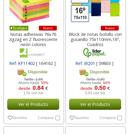
Nuevo
Nuevo
Ecológico
Notas adhesivas 76x76
Block de notas bolsillo con
zigzag en Z fluorescente
gusanillo 75x110mm,16º,
neón colores
Cuadros
Ref: KF11402
[ 164162 ]
Ref: BQ01
[ 09863 ]
Disponible
Disponible
Tarifa :
1,68
Tarifa :
0,90
Ahorro hasta:
50%
Ahorro hasta:
44%
0.84
0.50
desde:
€
desde:
€
1,02 con Iva
0,61 con Iva
Ver el Producto
Ver el Producto
favoritos
Comparar
favoritos
Comparar