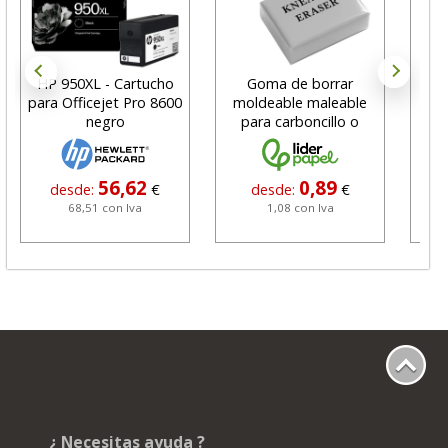
HP 950XL - Cartucho
Goma de borrar
H
para Officejet Pro 8600
moldeable maleable
C
negro
para carboncillo o
N
grafito
56,62
0,89
desde:
€
desde:
€
68,51 con Iva
1,08 con Iva
¿ Necesitas ayuda ?