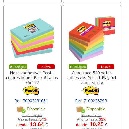
Nuevo
Nuevo
Ecológico
Ecológico
Notas adhesivas Postit
Cubo taco 540 notas
colores Miami Pack 6 tacos
adhesivas Post-It Play full
76x127
super sticky
Ref: 70005291631
Ref: 7100258795
[ 63072 ]
[ 166187 ]
Disponible
Disponible
Tarifa :
20,53
Tarifa :
15,24
Ahorro hasta:
34%
Ahorro hasta:
33%
13.64
10.25
desde:
€
desde:
€