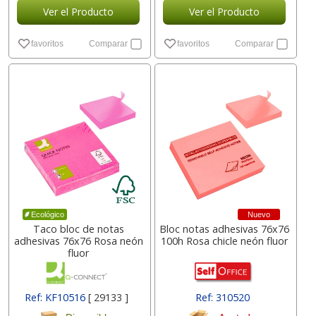
Ver el Producto
Ver el Producto
favoritos
Comparar
favoritos
Comparar
Nuevo
Ecológico
Taco bloc de notas
Bloc notas adhesivas 76x76
adhesivas 76x76 Rosa neón
100h Rosa chicle neón fluor
fluor
Ref: KF10516
[ 29133 ]
Ref: 310520