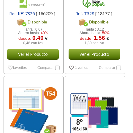
Ref: KF17326
[ 166209 ]
Ref: T328
[ 18177 ]
Disponible
Disponible
Tarifa :
0,67
Tarifa :
3,12
Ahorro hasta:
40%
Ahorro hasta:
50%
0.40
1.56
desde:
€
desde:
€
0,48 con Iva
1,89 con Iva
Ver el Producto
Ver el Producto
favoritos
Comparar
favoritos
Comparar