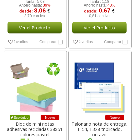
Tarifa :
5,03
Tarifa :
1,18
Ahorro hasta:
39%
Ahorro hasta:
43%
3.06
0.67
desde:
€
desde:
€
3,70 con Iva
0,81 con Iva
Ver el Producto
Ver el Producto
favoritos
Comparar
favoritos
Comparar
Nuevo
Nuevo
Ecológico
Bloc de mini notas
Talonario nota de entrega,
adhesivas recicladas 38x51
T-54, T328 triplicado,
colores pastel
octavo