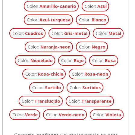
Color:
Amarillo-canario
Color:
Azul
Color:
Azul-turquesa
Color:
Blanco
Color:
Cuadros
Color:
Gris-metal
Color:
Metal
Color:
Naranja-neon
Color:
Negro
Color:
Niquelado
Color:
Rojo
Color:
Rosa
Color:
Rosa-chicle
Color:
Rosa-neon
Color:
Surtido
Color:
Surtidos
Color:
Translucido
Color:
Transparente
Color:
Verde
Color:
Verde-neon
Color:
Violeta