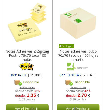
Ecológico
Notas Adhesivas Z Zig-zag
Notas adhesivas, cubo
Post-it 76x76 taco 100
76x76 taco de 400 hojas
hojas
amarillo
Ref: R-330
[ 29380 ]
Ref: KF01346
[ 25946 ]
Disponible
Disponible
Tarifa :
2,19
Tarifa :
4,79
Ahorro hasta:
38%
Ahorro hasta:
42%
1.35
2.78
desde:
€
desde:
€
1,63 con Iva
3,36 con Iva
Ver el Producto
Ver el Producto