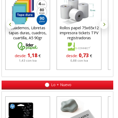
Cuadernos, Libretas
Rollos papel 75x65x12
A
tapas duras, cuadros,
impresora tickets TPV
Vis
cuartilla, A5 90gr
registradoras
1,18
0,73
desde:
€
desde:
€
1,43 con Iva
0,88 con Iva
Lo + Nuevo