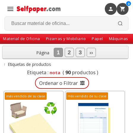
0
×
Volver
Material de Oficina
Pizarras y Mobiliario
Papel
Máquinas
1
2
3
››
Página
↑
Etiquetas de productos
Etiqueta :
(
90
productos )
nota
Ordenar o Filtrar
más vendido de su clase
más vendido de su clase