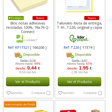
Nuevo
Nuevo
Ecológico
Bloc notas adhesivas
Talonario Nota de entrega,
recicladas 100%, 76x76 Q-
T-91, T226, original y copia
Connect
Ref: KF17321
[ 166206 ]
Ref: T226
[ 17374 ]
Disponible
Disponible
Tarifa :
0,79
Tarifa :
3,67
Ahorro hasta:
44%
Ahorro hasta:
47%
0.44
1.95
desde:
€
desde:
€
0,53 con Iva
2,36 con Iva
Ver el Producto
Ver el Producto
favoritos
Comparar
favoritos
Comparar
más vendido de Postit