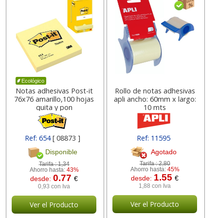
Ecológico
Notas adhesivas Post-it
Rollo de notas adhesivas
76x76 amarillo,100 hojas
apli ancho: 60mm x largo:
quita y pon
10 mts
Ref: 654
[ 08873 ]
Ref: 11595
Agotado
Disponible
Tarifa :
2,80
Tarifa :
1,34
Ahorro hasta:
45%
Ahorro hasta:
43%
1.55
0.77
desde:
€
desde:
€
1,88 con Iva
0,93 con Iva
Ver el Producto
Ver el Producto