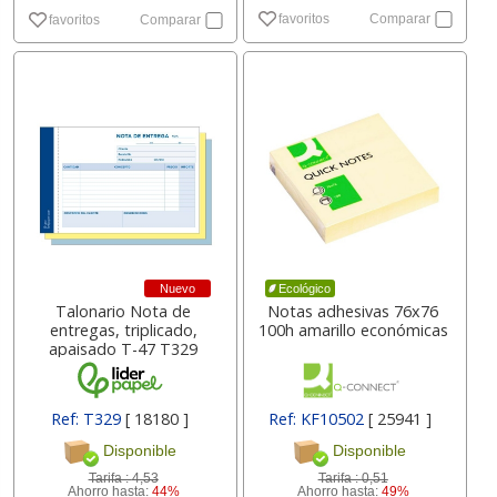
favoritos
Comparar
favoritos
Comparar
Nuevo
Ecológico
Talonario Nota de
Notas adhesivas 76x76
entregas, triplicado,
100h amarillo económicas
apaisado T-47 T329
Ref: T329
[ 18180 ]
Ref: KF10502
[ 25941 ]
Disponible
Disponible
Tarifa :
4,53
Tarifa :
0,51
Ahorro hasta:
44%
Ahorro hasta:
49%