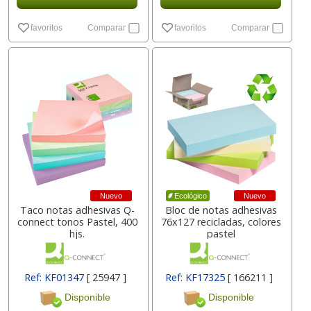
favoritos
Comparar
favoritos
Comparar
Nuevo
Nuevo
Ecológico
Taco notas adhesivas Q-
Bloc de notas adhesivas
connect tonos Pastel, 400
76x127 recicladas, colores
hjs.
pastel
Ref: KF01347
[ 25947 ]
Ref: KF17325
[ 166211 ]
Disponible
Disponible