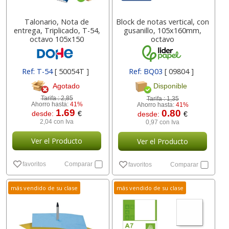
Talonario, Nota de
Block de notas vertical, con
entrega, Triplicado, T-54,
gusanillo, 105x160mm,
octavo 105x150
octavo
Ref: T-54
[ 50054T ]
Ref: BQ03
[ 09804 ]
Agotado
Disponible
Tarifa :
2,85
Tarifa :
1,35
Ahorro hasta:
41%
Ahorro hasta:
41%
1.69
0.80
desde:
€
desde:
€
2,04 con Iva
0,97 con Iva
Ver el Producto
Ver el Producto
favoritos
Comparar
favoritos
Comparar
más vendido de su clase
más vendido de su clase