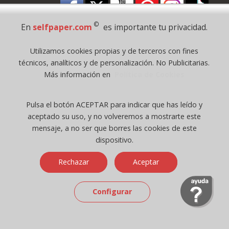
©
En
selfpaper.com
es importante tu privacidad.
Utilizamos cookies propias y de terceros con fines
Pago Seguro
técnicos, analíticos y de personalización. No Publicitarias.
Más información en
Política de Cookies
© 1995 - 2026 Grupo Selfpaper.
Todos los derechos reservados
Pulsa el botón ACEPTAR para indicar que has leído y
©selfpaper.com, y las webs de ©gruposelfpaper.org están gestionadas, y
aceptado su uso, y no volveremos a mostrarte este
son propiedad de :
mensaje, a no ser que borres las cookies de este
Suministros de Oficina Self-Paper, S.L. - C.I.F. B97233654, inscrita en el
dispositivo.
Registro Mercantil de Valencia ( España ) CEE:
Rechazar
Aceptar
Tomo 7263, Libro 4565, Folio 1, Sección 8, Hoja V-85203.
Configurar
Móvil / Tablet - Bot mozilla/5.0 (linux; android 14; pixel 8)
applewebkit/537.36 (khtml, like gecko) chrome/131.0.0.0 mobile
safari/537.36; claudebot/1.0; +claudebot@anthropic.com) - Google