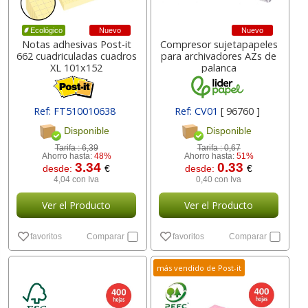
Nuevo
Nuevo
Ecológico
Notas adhesivas Post-it
Compresor sujetapapeles
662 cuadriculadas cuadros
para archivadores AZs de
XL 101x152
palanca
Ref: FT510010638
Ref: CV01
[ 96760 ]
[ 29397 ]
Disponible
Disponible
Tarifa :
6,39
Tarifa :
0,67
Ahorro hasta:
48%
Ahorro hasta:
51%
3.34
0.33
desde:
€
desde:
€
4,04 con Iva
0,40 con Iva
Ver el Producto
Ver el Producto
favoritos
Comparar
favoritos
Comparar
más vendido de Post-it