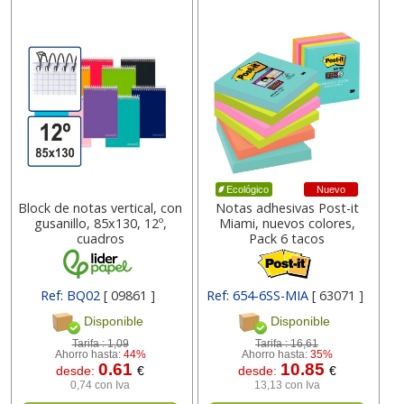
Nuevo
Ecológico
Block de notas vertical, con
Notas adhesivas Post-it
gusanillo, 85x130, 12º,
Miami, nuevos colores,
cuadros
Pack 6 tacos
Ref: BQ02
[ 09861 ]
Ref: 654-6SS-MIA
[ 63071 ]
Disponible
Disponible
Tarifa :
1,09
Tarifa :
16,61
Ahorro hasta:
44%
Ahorro hasta:
35%
0.61
10.85
desde:
€
desde:
€
0,74 con Iva
13,13 con Iva