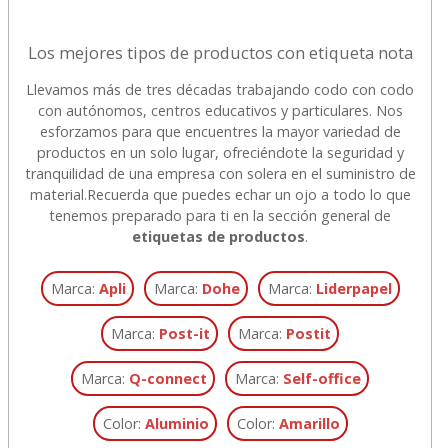
Los mejores tipos de productos con etiqueta nota
Llevamos más de tres décadas trabajando codo con codo
con autónomos, centros educativos y particulares. Nos
esforzamos para que encuentres la mayor variedad de
productos en un solo lugar, ofreciéndote la seguridad y
tranquilidad de una empresa con solera en el suministro de
material.
Recuerda que puedes echar un ojo a todo lo que
tenemos preparado para ti en la sección general de
etiquetas de productos
.
Marca:
Apli
Marca:
Dohe
Marca:
Liderpapel
Marca:
Post-it
Marca:
Postit
Marca:
Q-connect
Marca:
Self-office
Color:
Aluminio
Color:
Amarillo