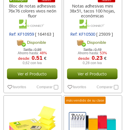
Nuevo
Nuevo
Ecológico
Bloc de notas adhesivas
Notas adhesivas mini
76x76 colores vivos neón
38x51, tacos 100 hojas,
fluor
económicas
Ref: KF10959
[ 164163 ]
Ref: KF10500
[ 25939 ]
Disponible
Disponible
Tarifa :
0,98
Tarifa :
0,49
Ahorro hasta:
48%
Ahorro hasta:
53%
0.51
0.23
desde:
€
desde:
€
0,62 con Iva
0,28 con Iva
Ver el Producto
Ver el Producto
favoritos
Comparar
favoritos
Comparar
más vendido de su clase