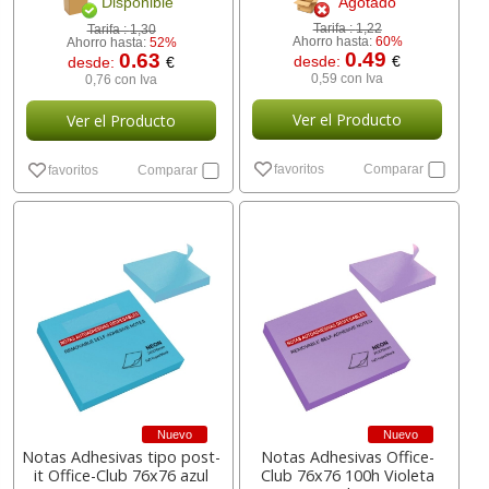
Agotado
Disponible
Tarifa :
1,22
Tarifa :
1,30
Ahorro hasta:
60%
Ahorro hasta:
52%
0.49
0.63
desde:
€
desde:
€
0,59 con Iva
0,76 con Iva
Ver el Producto
Ver el Producto
favoritos
Comparar
favoritos
Comparar
Nuevo
Nuevo
Notas Adhesivas tipo post-
Notas Adhesivas Office-
it Office-Club 76x76 azul
Club 76x76 100h Violeta