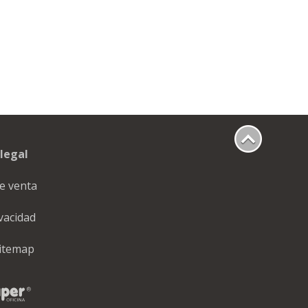
legal
e venta
ivacidad
itemap