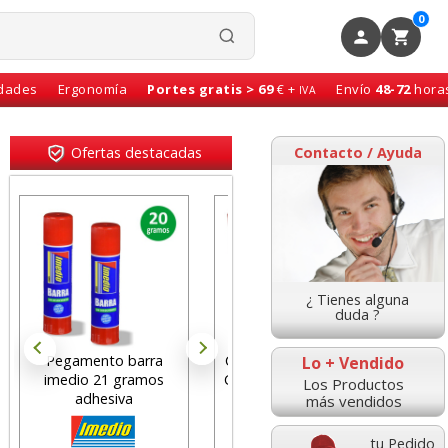
0
idades
Ergonomía
Portes gratis > 69
€ +
Envío
48-72
hora
IVA
Ofertas destacadas
Contacto / Ayuda
¿ Tienes alguna
duda ?
Pegamento barra
Cartulinas Din A4, folio
Cinta
Lo + Vendido
imedio 21 gramos
Canson color Rojo Pte.
Magic
Los Productos
adhesiva
50 hojas
Ahor
más vendidos
tu Pedido