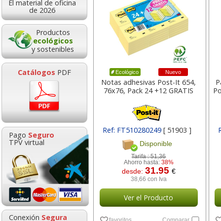
El material de oficina
5,70
20,35
desde:
€
desde:
de 2026
6,90 con Iva
24,62 con Iva
Productos
ecológicos
y sostenibles
Catálogos
PDF
Nuevo
Ecológico
Notas adhesivas Post-It 654,
P
76x76, Pack 24 +12 GRATIS
Po
Ceras Plastidecor 24
Compás Maped S
Ref: FT510280249
[ 51903 ]
Pago
Seguro
Colores Bic kids
System con adapt
TPV virtual
Disponible
y estuche
Tarifa :
51,36
Ahorro hasta:
38%
Goma de borrar
HP 304 302 Co
31.95
desde:
€
moldeable maleable
Cartucho orig
4,90
4,84
desde:
€
desde:
38,66 con Iva
para carboncillo o
N9K05AE tric
5,93 con Iva
5,86 con Iva
grafito
Ver el Producto
0,89
14,8
Conexión
Segura
desde:
€
desde:
favoritos
Comparar