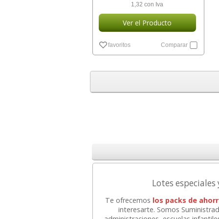
1,32 con Iva
Ver el Producto
favoritos
Comparar
Lotes especiales
Te ofrecemos
los packs de ahorr
interesarte. Somos Suministrado
administraciones, escuelas infantile