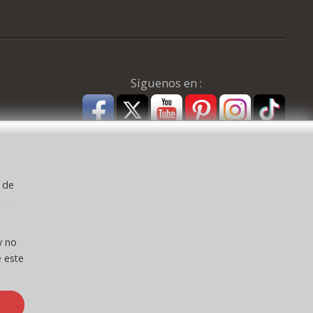
Síguenos en :
y de
kies
a ) CEE:
y no
 este