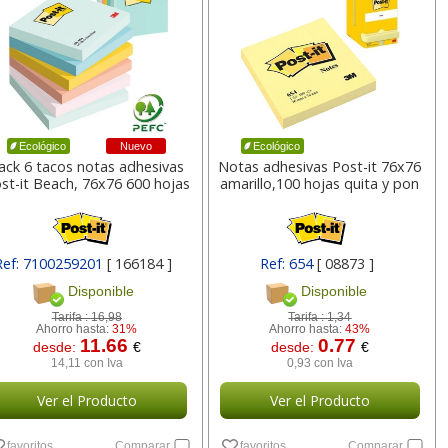
4,90
4,84
€
desde:
€
desde:
€
5,93 con Iva
5,86 con Iva
Nuevo
Ecológico
Ecológico
ack 6 tacos notas adhesivas
Notas adhesivas Post-it 76x76
st-it Beach, 76x76 600 hojas
amarillo,100 hojas quita y pon
top
Pegamento barra
Cartulinas Din A4, folio
Ref: 7100259201
[ 166184 ]
Ref: 654
[ 08873 ]
ador
imedio 21 gramos
Canson color Rojo Pte.
Disponible
Disponible
adhesiva
50 hojas
Tarifa :
16,98
Tarifa :
1,34
Ahorro hasta:
31%
Ahorro hasta:
43%
lor,
Cartucho HP 304 - 302
Cartucho HP 304XL -
11.66
0.77
desde:
€
desde:
€
inal
Negro, original
302XL Tricolor alta
0,91
5,70
€
desde:
€
desde:
€
14,11 con Iva
0,93 con Iva
olor
N9K06AE
capacidad deskjet
1,10 con Iva
6,90 con Iva
Ver el Producto
Ver el Producto
9
14,87
37,87
€
desde:
€
desde:
€
favoritos
Comparar
favoritos
Comparar