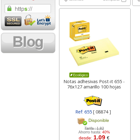
1,08 con Iva
18,02 con Iv
Cartucho HP 304 - 302
Cartucho HP 30
Ecológico
Negro, original
302XL Tricolor
Notas adhesivas Post-it 655 -
N9K06AE
capacidad des
76x127 amarillo 100 hojas
14,87
37,8
desde:
€
desde:
Ref: 655
[ 08874 ]
17,99 con Iva
45,82 con Iv
Disponible
Tarifa :
1,82
Ahorro hasta:
40%
1.09
desde:
€