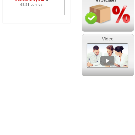
especiales
68,51 con Iva
1,08 con Iva
Video
HP 304 302 Color,
Cartucho HP 304 - 302
Cartucho original
Negro, original
N9K05AE tricolor
N9K06AE
14,89
14,87
desde:
€
desde:
€
18,02 con Iva
17,99 con Iva