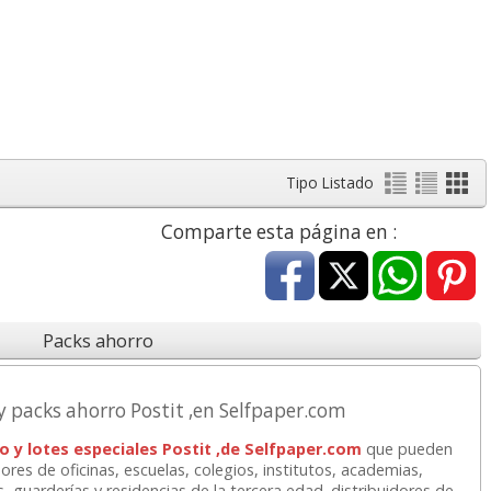
Tipo Listado
Comparte esta página en :
Packs ahorro
 y packs ahorro Postit ,en Selfpaper.com
o y lotes especiales Postit ,de Selfpaper.com
que pueden
res de oficinas, escuelas, colegios, institutos, academias,
s, guarderías y residencias de la tercera edad. distribuidores de