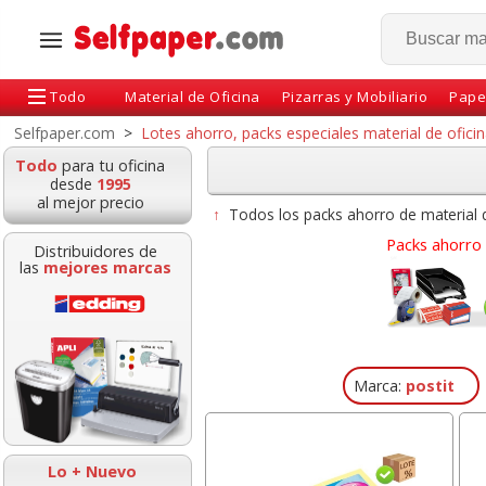
Todo
Material de Oficina
Pizarras y Mobiliario
Pape
Selfpaper.com
>
Lotes ahorro, packs especiales material de oficin
Todo
para tu oficina
desde
1995
al mejor precio
↑
Todos los packs ahorro de material d
Packs ahorro 
Distribuidores de
las
mejores marcas
Marca:
postit
Cartulinas Din A4, folio
Cinta Adhesiva Sc
Canson color Rojo Pte.
Magic 33x19 mm 
50 hojas
Ahorro 12+2 Gra
Lo + Nuevo