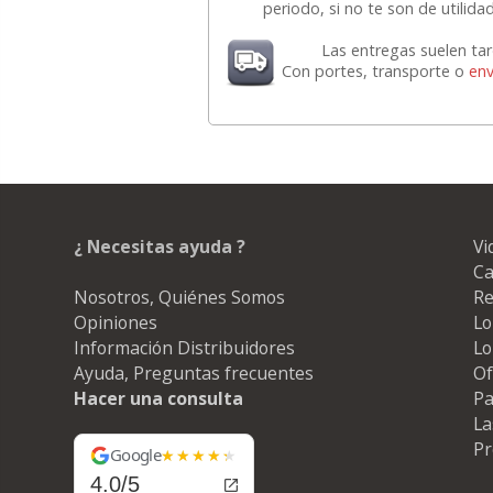
periodo, si no te son de utilid
Las entregas suelen ta
Con portes, transporte o
env
¿ Necesitas ayuda ?
Vi
Ca
Nosotros, Quiénes Somos
Re
Opiniones
Lo
Información Distribuidores
Lo
Ayuda, Preguntas frecuentes
Of
Hacer una consulta
Pa
La
Pr
Google
4.0/5