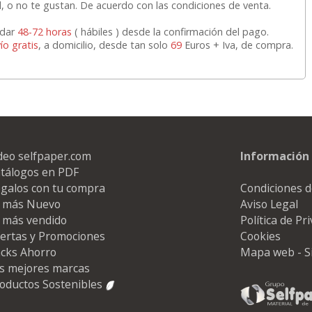
ad, o no te gustan. De acuerdo con las condiciones de venta.
rdar
48-72 horas
( hábiles ) desde la confirmación del pago.
ío gratis
, a domicilio, desde tan solo
69
Euros + Iva, de compra.
deo selfpaper.com
Información 
tálogos en PDF
galos con tu compra
Condiciones d
 más Nuevo
Aviso Legal
 más vendido
Política de Pr
ertas y Promociones
Cookies
cks Ahorro
Mapa web - S
s mejores marcas
oductos Sostenibles