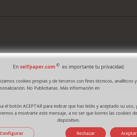
©
En
selfpaper.com
es importante tu privacidad.
lizamos cookies propias y de terceros con fines técnicos, analíticos 
1995 - 2026 Grupo Selfpaper.
Todos los derechos reservados
sonalización. No Publicitarias. Más información en
Política de Coo
.com, y las webs de ©gruposelfpaper.org están gestionadas, y son propiedad de :
Self-Paper, S.L. - C.I.F. B97233654, inscrita en el Registro Mercantil de Valencia ( Españ
sa el botón ACEPTAR para indicar que has leído y aceptado su uso, 
Tomo 7263, Libro 4565, Folio 1, Sección 8, Hoja V-85203.
eremos a mostrarte este mensaje, a no ser que borres las cookies de
dispositivo.
Configurar
Rechazar
Aceptar
 (macintosh; intel mac os x 10_15_7)