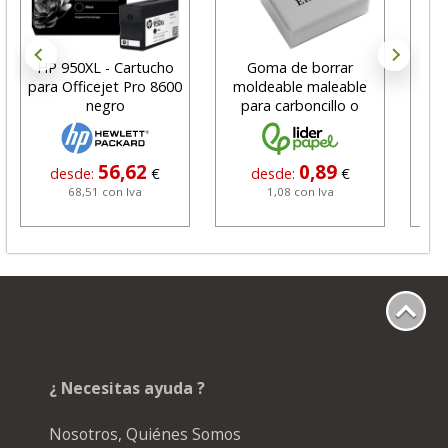
HP 950XL - Cartucho
Goma de borrar
H
para Officejet Pro 8600
moldeable maleable
C
negro
para carboncillo o
N
grafito
56,62
0,89
desde:
€
desde:
€
68,51 con Iva
1,08 con Iva
¿ Necesitas ayuda ?
Nosotros, Quiénes Somos