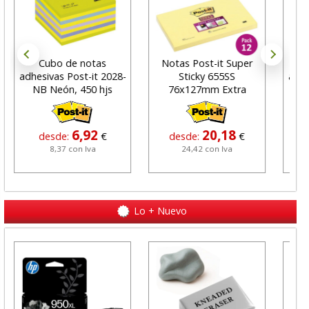
Cubo de notas
Notas Post-it Super
adhesivas Post-it 2028-
Sticky 655SS
adhe
NB Neón, 450 hjs
76x127mm Extra
fuertes P12u
6,92
20,18
desde:
€
desde:
€
8,37 con Iva
24,42 con Iva
Lo + Nuevo