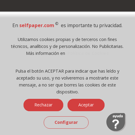
Pago Seguro
©
En
selfpaper.com
es importante tu privacidad.
© 1995 - 2026 Grupo Selfpaper.
Utilizamos cookies propias y de terceros con fines
Todos los derechos reservados
técnicos, analíticos y de personalización. No Publicitarias.
©selfpaper.com, y las webs de ©gruposelfpaper.org están gestionadas, y
Más información en
Política de Cookies
son propiedad de :
Suministros de Oficina Self-Paper, S.L. - C.I.F. B97233654, inscrita en el
Pulsa el botón ACEPTAR para indicar que has leído y
Registro Mercantil de Valencia ( España ) CEE:
aceptado su uso, y no volveremos a mostrarte este
Tomo 7263, Libro 4565, Folio 1, Sección 8, Hoja V-85203.
mensaje, a no ser que borres las cookies de este
dispositivo.
Móvil / Tablet - Bot mozilla/5.0 (linux; android 14; pixel 8)
Rechazar
Aceptar
applewebkit/537.36 (khtml, like gecko) chrome/131.0.0.0 mobile
safari/537.36; claudebot/1.0; +claudebot@anthropic.com) - Google
Chrome
Configurar
Ip: 216.73.217.7 -
↑ 896 → 448 ppp