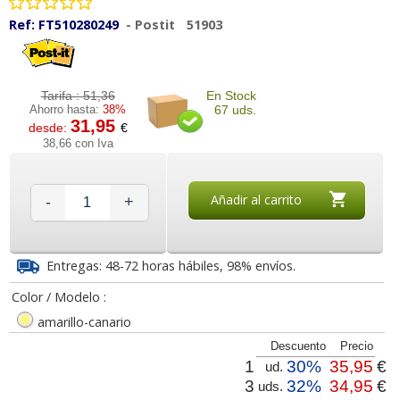
Ref:
FT510280249
-
Postit
51903
Tarifa :
51,36
En Stock
Ahorro hasta:
38%
67 uds.
31,95
desde:
€
38,66 con Iva
Añadir al carrito
-
+
Entregas: 48-72 horas hábiles, 98% envíos.
Color / Modelo :
amarillo-canario
Descuento
Precio
1
30%
35,95
€
ud.
3
32%
34,95
€
uds.