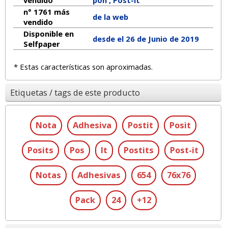
vendido
pon , Post-it
n° 1761 más
de la web
vendido
Disponible en
desde el 26 de Junio de 2019
Selfpaper
* Estas características son aproximadas.
Etiquetas / tags de este producto
Nota
Adhesiva
Postit
Posit
Posits
Pos
It
Postits
Post-it
Notas
Adhesivas
654
76x76
Pack
24
+12