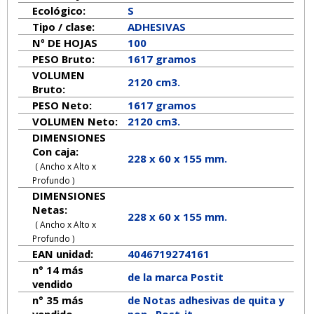
Ecológico:
S
Tipo / clase:
ADHESIVAS
Nº DE HOJAS
100
PESO Bruto:
1617 gramos
VOLUMEN
2120 cm3.
Bruto:
PESO Neto:
1617
gramos
VOLUMEN Neto:
2120 cm3.
DIMENSIONES
Con caja:
228 x 60 x 155 mm.
( Ancho x Alto x
Profundo )
DIMENSIONES
Netas:
228
x
60
x
155
mm.
( Ancho x Alto x
Profundo )
EAN unidad:
4046719274161
n° 14 más
de la marca
Postit
vendido
n° 35 más
de Notas adhesivas de quita y