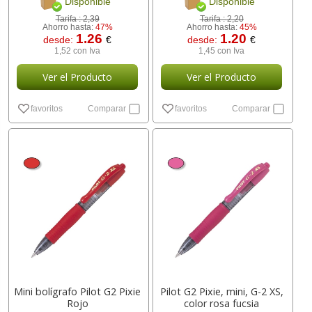
Disponible
Disponible
Tarifa :
2,39
Tarifa :
2,20
Ahorro hasta:
47%
Ahorro hasta:
45%
1.26
1.20
desde:
€
desde:
€
1,52 con Iva
1,45 con Iva
Ver el Producto
Ver el Producto
favoritos
Comparar
favoritos
Comparar
Mini bolígrafo Pilot G2 Pixie
Pilot G2 Pixie, mini, G-2 XS,
Rojo
color rosa fucsia