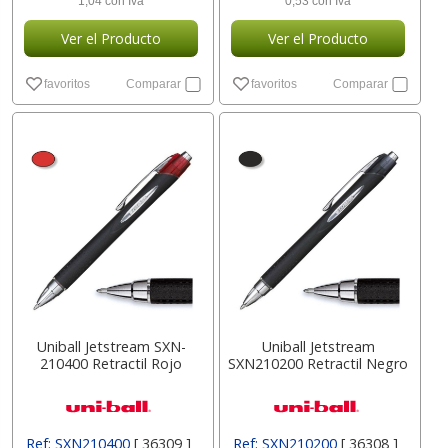
1,04 con Iva
0,53 con Iva
Ver el Producto
Ver el Producto
favoritos
Comparar
favoritos
Comparar
Uniball Jetstream SXN-
Uniball Jetstream
210400 Retractil Rojo
SXN210200 Retractil Negro
Ref: SXN210400
[ 36309 ]
Ref: SXN210200
[ 36308 ]