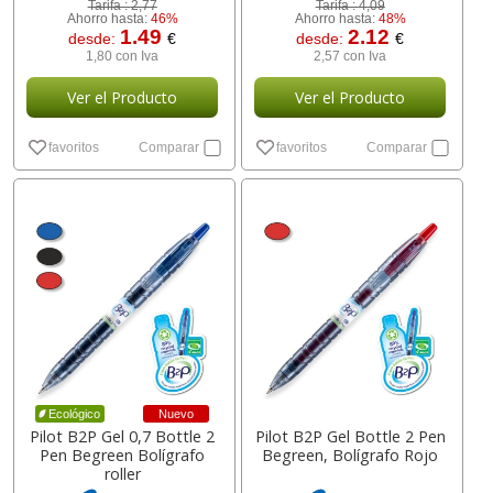
Tarifa :
2,77
Tarifa :
4,09
Ahorro hasta:
46%
Ahorro hasta:
48%
1.49
2.12
desde:
€
desde:
€
1,80 con Iva
2,57 con Iva
Ver el Producto
Ver el Producto
favoritos
Comparar
favoritos
Comparar
Nuevo
Ecológico
Pilot B2P Gel 0,7 Bottle 2
Pilot B2P Gel Bottle 2 Pen
Pen Begreen Bolígrafo
Begreen, Bolígrafo Rojo
roller