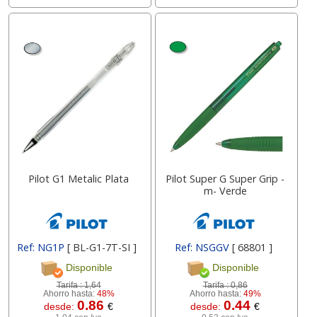
Pilot G1 Metalic Plata
Pilot Super G Super Grip -
m- Verde
Ref: NG1P
[ BL-G1-7T-SI ]
Ref: NSGGV
[ 68801 ]
Disponible
Disponible
Tarifa :
1,64
Tarifa :
0,86
Ahorro hasta:
48%
Ahorro hasta:
49%
0.86
0.44
desde:
€
desde:
€