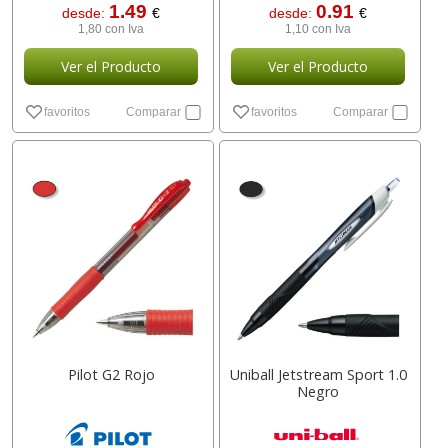
1.49
0.91
desde:
€
desde:
€
1,80 con Iva
1,10 con Iva
Ver el Producto
Ver el Producto
favoritos
Comparar
favoritos
Comparar
Pilot G2 Rojo
Uniball Jetstream Sport 1.0
Negro