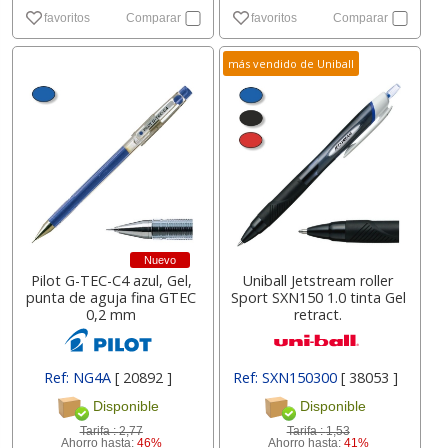
favoritos
Comparar
favoritos
Comparar
más vendido de Uniball
Nuevo
Pilot G-TEC-C4 azul, Gel,
Uniball Jetstream roller
punta de aguja fina GTEC
Sport SXN150 1.0 tinta Gel
0,2 mm
retract.
Ref: NG4A
[ 20892 ]
Ref: SXN150300
[ 38053 ]
Disponible
Disponible
Tarifa :
2,77
Tarifa :
1,53
Ahorro hasta:
46%
Ahorro hasta:
41%