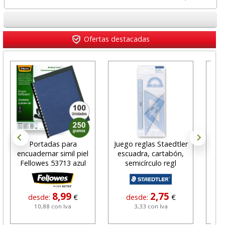
Ofertas destacadas
Portadas para
Juego reglas Staedtler
C
encuadernar simil piel
escuadra, cartabón,
máq
Fellowes 53713 azul
semicírculo regl
per
8,99
2,75
desde:
€
desde:
€
10,88 con Iva
3,33 con Iva