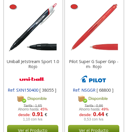
Uniball Jetstream Sport 1.0
Pilot Super G Super Grip -
Rojo
m- Rojo
Ref: SXN150400
[ 38055 ]
Ref: NSGGR
[ 68800 ]
Disponible
Disponible
Tarifa :
1,65
Tarifa :
0,86
Ahorro hasta:
45%
Ahorro hasta:
49%
0.91
0.44
desde:
€
desde:
€
1,10 con Iva
0,53 con Iva
Ver el Producto
Ver el Producto