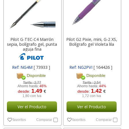
Pilot G-TEC-C4 Marrón
Pilot G2 Pixie, mini, G-2 XS,
sepia, bolígrafo gel, punta
Bolígrafo gel Violeta lila
aguja fina
Ref: NG4M
[ 73933 ]
Ref: NG2PVI
[ 164426 ]
Disponible
Disponible
Tarifa :
2,77
Tarifa :
2,54
Ahorro hasta:
46%
Ahorro hasta:
44%
1.49
1.42
desde:
€
desde:
€
1,80 con Iva
1,72 con Iva
Ver el Producto
Ver el Producto
favoritos
Comparar
favoritos
Comparar