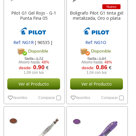
Nuevo
Pilot G1 Gel Rojo - G-1
Boligrafo Pilot G1 tinta gel
Punta Fina 05
metalizada, Oro o plata
Ref: NG1R
[ 96535 ]
Ref: NG1O
[ BL-G1-7T-GD ]
Disponible
Disponible
Tarifa :
1,72
Tarifa :
1,64
Ahorro hasta:
48%
Ahorro hasta:
48%
0.90
0.86
desde:
€
desde:
€
1,09 con Iva
1,04 con Iva
Ver el Producto
Ver el Producto
favoritos
Comparar
favoritos
Comparar