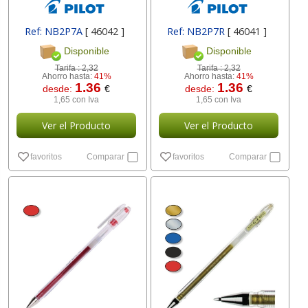
Ref: NB2P7A
[ 46042 ]
Ref: NB2P7R
[ 46041 ]
Disponible
Disponible
Tarifa :
2,32
Tarifa :
2,32
Ahorro hasta:
41%
Ahorro hasta:
41%
1.36
1.36
desde:
€
desde:
€
1,65 con Iva
1,65 con Iva
Ver el Producto
Ver el Producto
favoritos
Comparar
favoritos
Comparar