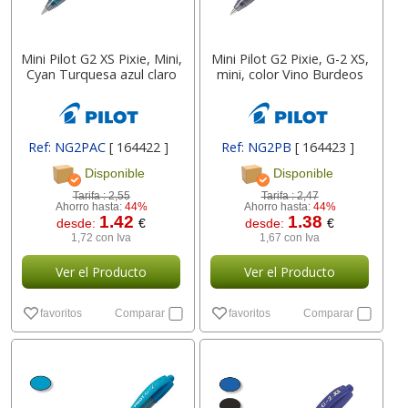
Mini Pilot G2 XS Pixie, Mini,
Mini Pilot G2 Pixie, G-2 XS,
Cyan Turquesa azul claro
mini, color Vino Burdeos
Ref: NG2PAC
[ 164422 ]
Ref: NG2PB
[ 164423 ]
Disponible
Disponible
Tarifa :
2,55
Tarifa :
2,47
Ahorro hasta:
44%
Ahorro hasta:
44%
1.42
1.38
desde:
€
desde:
€
1,72 con Iva
1,67 con Iva
Ver el Producto
Ver el Producto
favoritos
Comparar
favoritos
Comparar