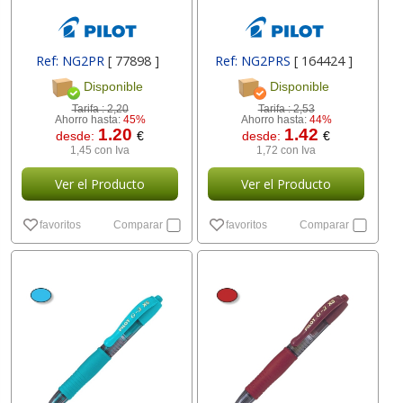
Ref: NG2PR
[ 77898 ]
Ref: NG2PRS
[ 164424 ]
Disponible
Disponible
Tarifa :
2,20
Tarifa :
2,53
Ahorro hasta:
45%
Ahorro hasta:
44%
1.20
1.42
desde:
€
desde:
€
1,45 con Iva
1,72 con Iva
Ver el Producto
Ver el Producto
favoritos
Comparar
favoritos
Comparar