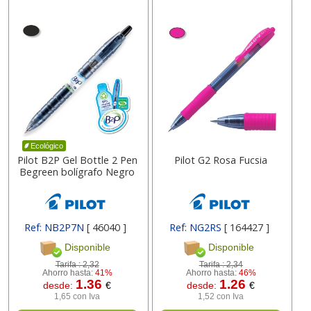
Ecológico
Pilot B2P Gel Bottle 2 Pen
Pilot G2 Rosa Fucsia
Begreen bolígrafo Negro
Ref: NB2P7N
[ 46040 ]
Ref: NG2RS
[ 164427 ]
Disponible
Disponible
Tarifa :
2,32
Tarifa :
2,34
Ahorro hasta:
41%
Ahorro hasta:
46%
1.36
1.26
desde:
€
desde:
€
1,65 con Iva
1,52 con Iva