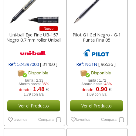
Nuevo
Uni-ball Eye Fine UB-157
Pilot G1 Gel Negro - G-1
Negro 0,7 mm roller Uniball
Punta Fina 05
Ref: 524397000
[ 31460 ]
Ref: NG1N
[ 96536 ]
Disponible
Disponible
Tarifa :
2,33
Tarifa :
1,72
Ahorro hasta:
36%
Ahorro hasta:
48%
1.48
0.90
desde:
€
desde:
€
1,79 con Iva
1,09 con Iva
Ver el Producto
Ver el Producto
favoritos
Comparar
favoritos
Comparar