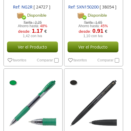
Ref: NG2R
[ 24727 ]
Ref: SXN150200
[ 38054 ]
Disponible
Disponible
Tarifa :
2,25
Tarifa :
1,65
Ahorro hasta:
48%
Ahorro hasta:
45%
1.17
0.91
desde:
€
desde:
€
1,42 con Iva
1,10 con Iva
Ver el Producto
Ver el Producto
favoritos
Comparar
favoritos
Comparar