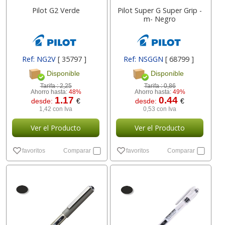
Pilot G2 Verde
Pilot Super G Super Grip -
m- Negro
Ref: NG2V
[ 35797 ]
Ref: NSGGN
[ 68799 ]
Disponible
Disponible
Tarifa :
2,25
Tarifa :
0,86
Ahorro hasta:
48%
Ahorro hasta:
49%
1.17
0.44
desde:
€
desde:
€
1,42 con Iva
0,53 con Iva
Ver el Producto
Ver el Producto
favoritos
Comparar
favoritos
Comparar