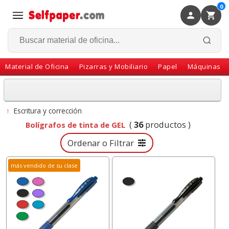
0
×
Volver
Material de Oficina
Pizarras y Mobiliario
Papel
Máquinas
↑
Escritura y corrección
(
36
productos )
Bolígrafos de tinta de GEL
Ordenar o Filtrar
más vendido de su clase