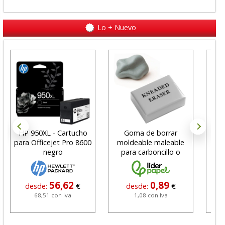
Lo + Nuevo
HP 950XL - Cartucho
Goma de borrar
H
para Officejet Pro 8600
moldeable maleable
C
negro
para carboncillo o
N
grafito
56,62
0,89
desde:
€
desde:
€
68,51 con Iva
1,08 con Iva