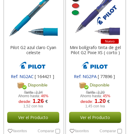
Nuevo
Pilot G2 azul claro Cyan
Mini bolígrafo tinta de gel
celeste
Pilot G2 Pixie XS ( corto )
Ref: NG2AC
[ 164421 ]
Ref: NG2PA
[ 77896 ]
Disponible
Disponible
Tarifa :
2,34
Tarifa :
2,20
Ahorro hasta:
46%
Ahorro hasta:
45%
1.26
1.20
desde:
€
desde:
€
1,52 con Iva
1,45 con Iva
Ver el Producto
Ver el Producto
favoritos
Comparar
favoritos
Comparar