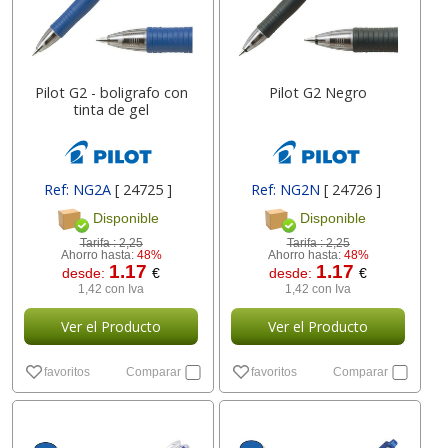
Pilot G2 - boligrafo con
Pilot G2 Negro
tinta de gel
Ref: NG2A
[ 24725 ]
Ref: NG2N
[ 24726 ]
Disponible
Disponible
Tarifa :
2,25
Tarifa :
2,25
Ahorro hasta:
48%
Ahorro hasta:
48%
1.17
1.17
desde:
€
desde:
€
1,42 con Iva
1,42 con Iva
Ver el Producto
Ver el Producto
favoritos
Comparar
favoritos
Comparar