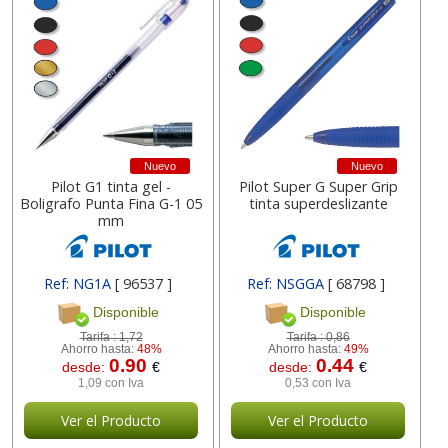
Nuevo
Nuevo
Pilot G1 tinta gel -
Pilot Super G Super Grip
Boligrafo Punta Fina G-1 05
tinta superdeslizante
mm
Ref: NG1A
[ 96537 ]
Ref: NSGGA
[ 68798 ]
Disponible
Disponible
Tarifa :
1,72
Tarifa :
0,86
Ahorro hasta:
48%
Ahorro hasta:
49%
0.90
0.44
desde:
€
desde:
€
1,09 con Iva
0,53 con Iva
Ver el Producto
Ver el Producto