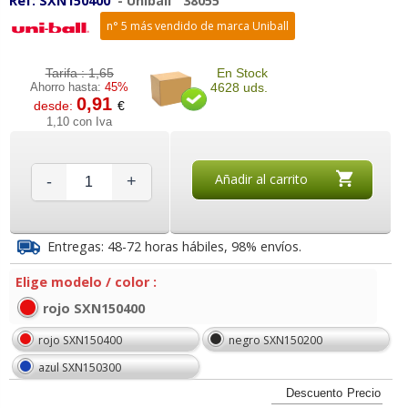
Ref:
SXN150400
-
Uniball
38055
n° 5 más vendido de marca Uniball
Tarifa :
1,65
En Stock
Ahorro hasta:
45%
4628 uds.
0,91
desde:
€
1,10 con Iva
Añadir al carrito
-
+
Entregas: 48-72 horas hábiles, 98% envíos.
Elige modelo / color :
rojo SXN150400
rojo SXN150400
negro SXN150200
azul SXN150300
Descuento
Precio