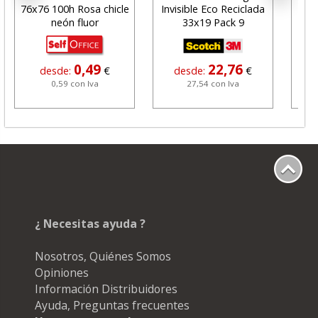
76x76 100h Rosa chicle
Invisible Eco Reciclada
Flat
neón fluor
33x19 Pack 9
0,49
22,76
desde:
€
desde:
€
0,59 con Iva
27,54 con Iva
¿ Necesitas ayuda ?
Nosotros, Quiénes Somos
Opiniones
Información Distribuidores
Ayuda, Preguntas frecuentes