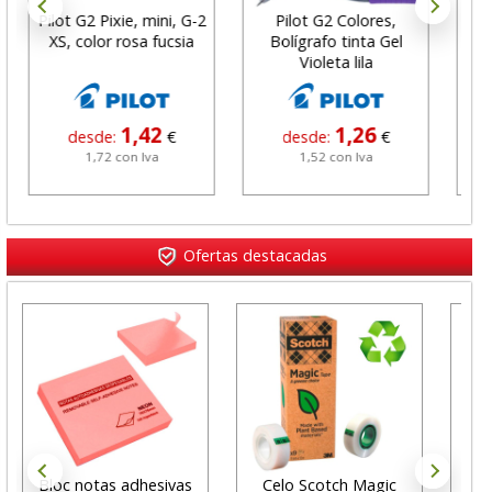
Pilot G2 Pixie, mini, G-2
Pilot G2 Colores,
Boli
XS, color rosa fucsia
Bolígrafo tinta Gel
gel
Violeta lila
1,42
1,26
desde:
€
desde:
€
1,72 con Iva
1,52 con Iva
Ofertas destacadas
Bloc notas adhesivas
Celo Scotch Magic
Gra