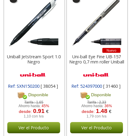
Nuevo
Uniball Jetstream Sport 1.0
Uni-ball Eye Fine UB-157
Negro
Negro 0,7 mm roller Uniball
Ref: SXN150200
[ 38054 ]
Ref: 524397000
[ 31460 ]
Disponible
Disponible
Tarifa :
1,65
Tarifa :
2,33
Ahorro hasta:
45%
Ahorro hasta:
36%
0.91
1.48
desde:
€
desde:
€
1,10 con Iva
1,79 con Iva
Ver el Producto
Ver el Producto