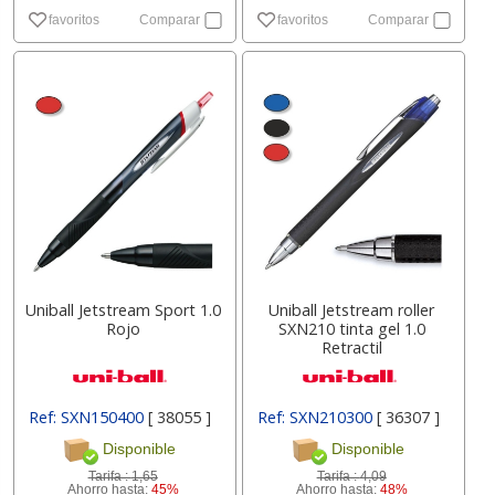
favoritos
Comparar
favoritos
Comparar
Uniball Jetstream Sport 1.0
Uniball Jetstream roller
Rojo
SXN210 tinta gel 1.0
Retractil
Ref: SXN150400
[ 38055 ]
Ref: SXN210300
[ 36307 ]
Disponible
Disponible
Tarifa :
1,65
Tarifa :
4,09
Ahorro hasta:
45%
Ahorro hasta:
48%