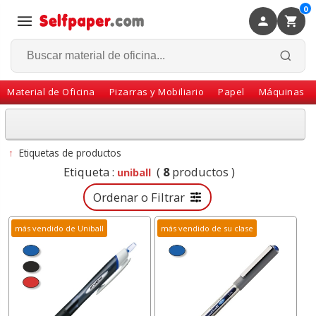
0
×
Volver
Material de Oficina
Pizarras y Mobiliario
Papel
Máquinas
↑
Etiquetas de productos
Etiqueta :
(
8
productos )
uniball
Ordenar o Filtrar
más vendido de Uniball
más vendido de su clase