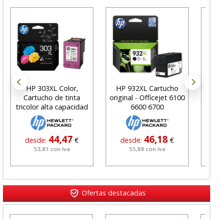
HP 303XL Color,
HP 932XL Cartucho
Cartucho de tinta
original - Officejet 6100
Ma
tricolor alta capacidad
6600 6700
tin
44,47
46,18
desde:
€
desde:
€
53,81 con Iva
55,88 con Iva
Ofertas destacadas