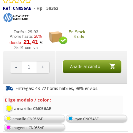
Ref:
CN056AE
-
Hp
58362
Tarifa :
29,93
En Stock
Ahorro hasta:
28%
4 uds.
21,41
desde:
€
25,91 con Iva
Añadir al carrito
-
+
Entregas: 48-72 horas hábiles, 98% envíos.
Elige modelo / color :
amarillo CN056AE
amarillo CN056AE
cyan CN054AE
magenta CN055AE