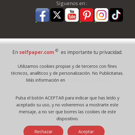
Síguenos en :
Pago Seguro
©
En
selfpaper.com
es importante tu privacidad.
© 1995 - 2026 Grupo Selfpaper.
Utilizamos cookies propias y de terceros con fines
Todos los derechos reservados
técnicos, analíticos y de personalización. No Publicitarias.
©selfpaper.com, y las webs de ©gruposelfpaper.org están gestionadas, y
Más información en
Política de Cookies
son propiedad de :
Suministros de Oficina Self-Paper, S.L. - C.I.F. B97233654, inscrita en el
Pulsa el botón ACEPTAR para indicar que has leído y
Registro Mercantil de Valencia ( España ) CEE:
aceptado su uso, y no volveremos a mostrarte este
Tomo 7263, Libro 4565, Folio 1, Sección 8, Hoja V-85203.
mensaje, a no ser que borres las cookies de este
dispositivo.
Móvil / Tablet - Bot mozilla/5.0 (linux; android 14; pixel 8)
Rechazar
Aceptar
applewebkit/537.36 (khtml, like gecko) chrome/131.0.0.0 mobile