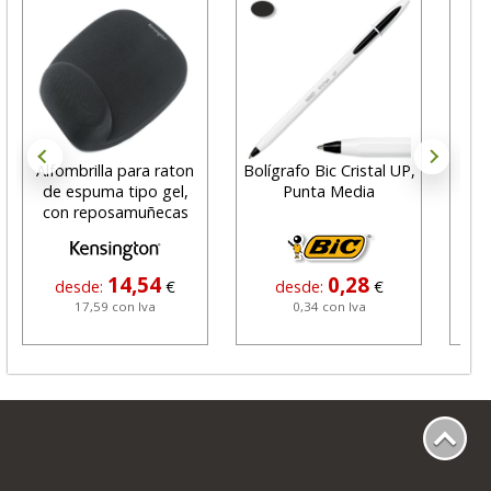
Alfombrilla para raton
Bolígrafo Bic Cristal UP,
de espuma tipo gel,
Punta Media
Ma
con reposamuñecas
3
14,54
0,28
desde:
€
desde:
€
17,59 con Iva
0,34 con Iva