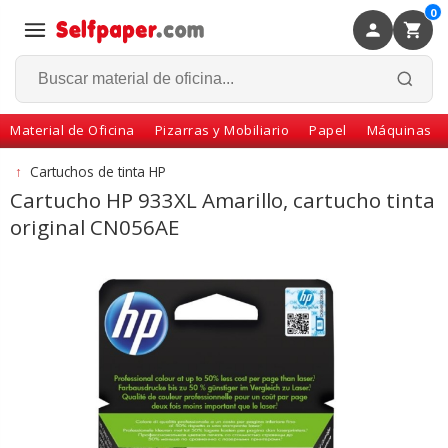
0
×
Volver
Material de Oficina
Pizarras y Mobiliario
Papel
Máquinas
↑
Cartuchos de tinta HP
Cartucho HP 933XL Amarillo, cartucho tinta
original CN056AE