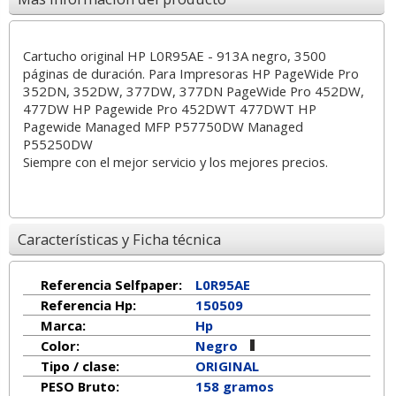
Cartucho original HP L0R95AE - 913A negro, 3500
páginas de duración. Para Impresoras HP PageWide Pro
352DN, 352DW, 377DW, 377DN PageWide Pro 452DW,
477DW HP Pagewide Pro 452DWT 477DWT HP
Pagewide Managed MFP P57750DW Managed
P55250DW
Siempre con el mejor servicio y los mejores precios.
Características y Ficha técnica
Referencia Selfpaper:
L0R95AE
Referencia Hp:
150509
Marca:
Hp
Color:
Negro
Tipo / clase:
ORIGINAL
PESO Bruto:
158 gramos