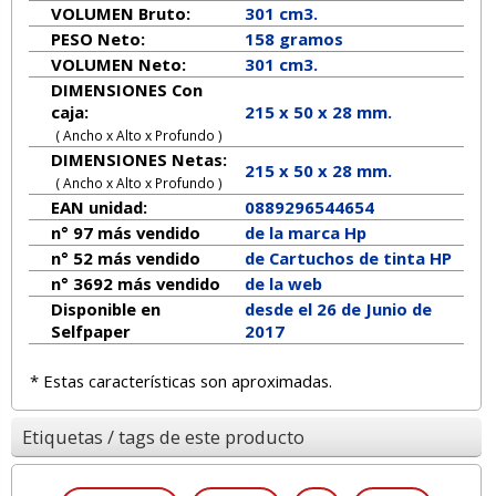
VOLUMEN Bruto:
301 cm3.
PESO Neto:
158
gramos
VOLUMEN Neto:
301 cm3.
DIMENSIONES Con
caja:
215 x 50 x 28 mm.
( Ancho x Alto x Profundo )
DIMENSIONES Netas:
215
x
50
x
28
mm.
( Ancho x Alto x Profundo )
EAN unidad:
0889296544654
n° 97 más vendido
de la marca
Hp
n° 52 más vendido
de Cartuchos de tinta HP
n° 3692 más vendido
de la web
Disponible en
desde el 26 de Junio de
Selfpaper
2017
* Estas características son aproximadas.
Etiquetas / tags de este producto