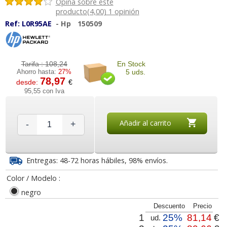
Opina sobre este
producto(4,00) 1 opinión
Ref:
L0R95AE
-
Hp
150509
Tarifa :
108,24
En Stock
Ahorro hasta:
27%
5 uds.
78,97
desde:
€
95,55 con Iva
Añadir al carrito
-
+
Entregas: 48-72 horas hábiles, 98% envíos.
Color / Modelo :
negro
Descuento
Precio
1
25%
81,14
€
ud.