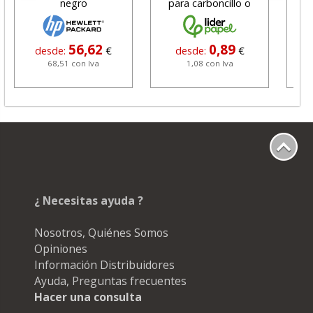
negro
para carboncillo o
N
grafito
56,62
0,89
desde:
€
desde:
€
68,51 con Iva
1,08 con Iva
¿ Necesitas ayuda ?
Nosotros, Quiénes Somos
Opiniones
Información Distribuidores
Ayuda, Preguntas frecuentes
Hacer una consulta