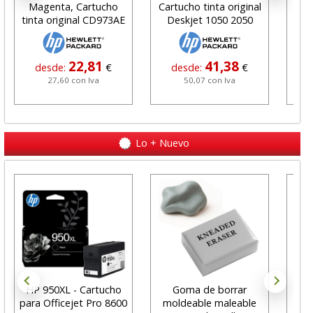
Magenta, Cartucho
Cartucho tinta original
tinta original CD973AE
Deskjet 1050 2050
22,81
41,38
desde:
€
desde:
€
27,60 con Iva
50,07 con Iva
Lo + Nuevo
HP 950XL - Cartucho
Goma de borrar
H
para Officejet Pro 8600
moldeable maleable
C