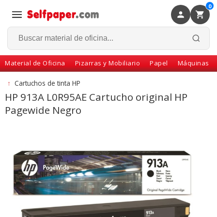
0
×
Volver
Material de Oficina
Pizarras y Mobiliario
Papel
Máquinas
↑
Cartuchos de tinta HP
HP 913A L0R95AE Cartucho original HP
Pagewide Negro