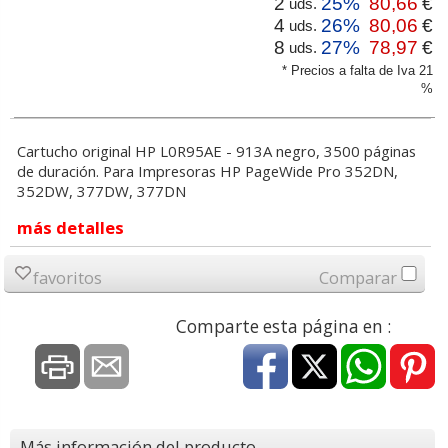
2
25%
80,66
€
uds.
4
26%
80,06
€
uds.
8
27%
78,97
€
uds.
* Precios a falta de Iva 21
%
Cartucho original HP L0R95AE - 913A negro, 3500 páginas
de duración. Para Impresoras HP PageWide Pro 352DN,
352DW, 377DW, 377DN
más detalles
favoritos
Comparar
Comparte esta página en :
Más información del producto