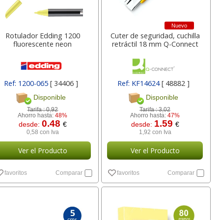
Nuevo
Rotulador Edding 1200
Cuter de seguridad, cuchilla
fluorescente neon
retráctil 18 mm Q-Connect
Ref: 1200-065
[ 34406 ]
Ref: KF14624
[ 48882 ]
Disponible
Disponible
Tarifa :
0,92
Tarifa :
3,02
Ahorro hasta:
48%
Ahorro hasta:
47%
0.48
1.59
desde:
€
desde:
€
0,58 con Iva
1,92 con Iva
Ver el Producto
Ver el Producto
favoritos
Comparar
favoritos
Comparar