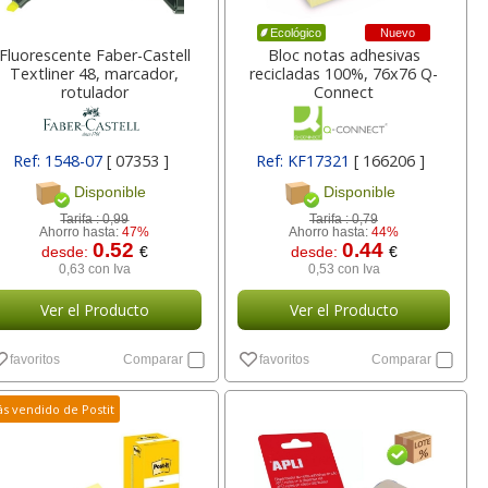
,89
0,77
1,75
€
desde:
€
desde:
€
Nuevo
Ecológico
 Iva
0,93 con Iva
2,12 con Iva
Fluorescente Faber-Castell
Bloc notas adhesivas
Textliner 48, marcador,
recicladas 100%, 76x76 Q-
rotulador
Connect
Ref: 1548-07
[ 07353 ]
Ref: KF17321
[ 166206 ]
Disponible
Disponible
Tarifa :
0,99
Tarifa :
0,79
Ahorro hasta:
47%
Ahorro hasta:
44%
0.52
0.44
desde:
€
desde:
€
0,63 con Iva
0,53 con Iva
Oxford
Grapadora Q-connect
Soporte Monitor
 2.5 mm,
Flat Clinch Premium 30
pantalla Fellowes Smar
Ver el Producto
Ver el Producto
5
hojas
Suites - Arco
favoritos
Comparar
favoritos
Comparar
lor,
Cartucho HP 304 - 302
Cartucho HP 304XL -
inal
Negro, original
302XL Tricolor alta
75
13,21
24,66
€
desde:
€
desde:
€
olor
N9K06AE
capacidad deskjet
s vendido de Postit
Iva
15,98 con Iva
29,84 con Iva
9
14,87
37,87
€
desde:
€
desde:
€