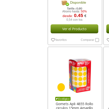
Disponible
Tarifa :
0,90
Ahorro hasta:
50%
0.45
desde:
€
0,54 con Iva
Ver el Producto
favoritos
Comparar
Ecológico
Gomets Apli 4855 Rollo
circulos 15mm Amarillo