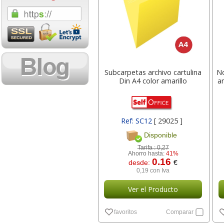
1,08 con Iva
18,02 con Iv
Subcarpetas archivo cartulina
No
Din A4 color amarillo
a
Cartucho HP 304 - 302
Cartucho HP 30
Ref: SC12
[ 29025 ]
Negro, original
302XL Tricolor
Disponible
N9K06AE
capacidad des
Tarifa :
0,27
Ahorro hasta:
41%
0.16
desde:
€
14,87
37,8
desde:
€
desde:
0,19 con Iva
17,99 con Iva
45,82 con Iv
Ver el Producto
favoritos
Comparar