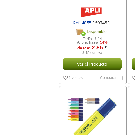
Ref: 4855
[ 59745 ]
Disponible
Tarifa :
6,14
Ahorro hasta:
54%
2.85
desde:
€
3,45 con Iva
Ver el Producto
favoritos
Comparar