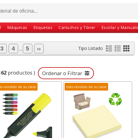
l
Máquinas
Etiquetas
Cartuchos y Tóner
Escolar y Manual
3
4
5
››
Tipo Listado
...
162
productos )
Ordenar o Filtrar
s vendido de su clase
más vendido de su clase
 monitor
cartuchos recambio
Cuadernos Oxford
Grados -
Pilot VBoard -
grapas, Pauta 2.5 mm,
es
rotulador pizarra blanca
Din A5