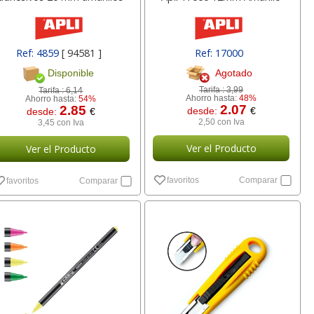
Ref: 4859
[ 94581 ]
Ref: 17000
Agotado
Disponible
Tarifa :
3,99
Tarifa :
6,14
Ahorro hasta:
48%
Ahorro hasta:
54%
2.07
2.85
desde:
€
desde:
€
2,50 con Iva
3,45 con Iva
Ver el Producto
Ver el Producto
favoritos
Comparar
favoritos
Comparar