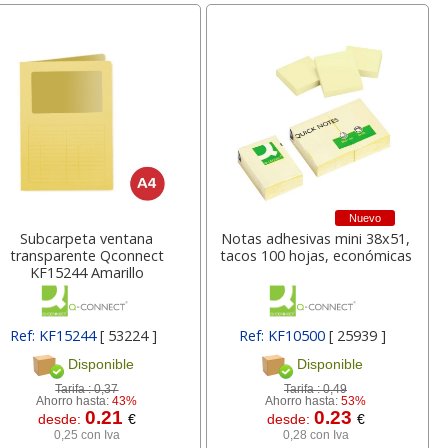
Nuevo
Subcarpeta ventana
Notas adhesivas mini 38x51,
transparente Qconnect
tacos 100 hojas, económicas
KF15244 Amarillo
Ref: KF15244
[ 53224 ]
Ref: KF10500
[ 25939 ]
Disponible
Disponible
Tarifa :
0,37
Tarifa :
0,49
Ahorro hasta:
43%
Ahorro hasta:
53%
0.21
0.23
desde:
€
desde:
€
0,25 con Iva
0,28 con Iva