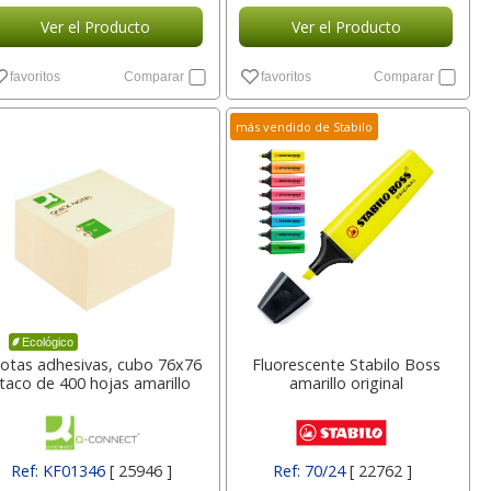
Ver el Producto
Ver el Producto
favoritos
Comparar
favoritos
Comparar
más vendido de Stabilo
Ecológico
otas adhesivas, cubo 76x76
Fluorescente Stabilo Boss
taco de 400 hojas amarillo
amarillo original
Ref: KF01346
[ 25946 ]
Ref: 70/24
[ 22762 ]