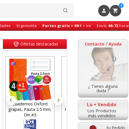
0
idades
Ergonomía
Portes gratis > 69
€ +
Envío
48-72
hora
IVA
Ofertas destacadas
Contacto / Ayuda
¿ Tienes alguna
duda ?
Grapadora Q-connect
Soporte Monitor
Lo + Vendido
Flat Clinch Premium 30
pantalla Fellowes Smart
Los Productos
hojas
Suites - Arco
más vendidos
tu Pedido