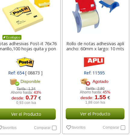
a
17,99 con Iva
45,82 con Iva
Ecológico
tas adhesivas Post-it 76x76
Rollo de notas adhesivas apli
marillo,100 hojas quita y pon
ancho: 60mm x largo: 10 mts
4XL -
HP 950XL - Cartucho
Goma de borrar
Ref: 654
[ 08873 ]
Ref: 11595
 alta
para Officejet Pro 8600
moldeable maleable
Agotado
Disponible
kjet
negro
para carboncillo o
grafito
Tarifa :
2,80
Tarifa :
1,34
Ahorro hasta:
45%
Ahorro hasta:
43%
1.55
0.77
desde:
€
desde:
€
7
56,62
0,89
€
desde:
€
desde:
€
1,88 con Iva
0,93 con Iva
a
68,51 con Iva
1,08 con Iva
Ver el Producto
Ver el Producto
favoritos
Comparar
favoritos
Comparar