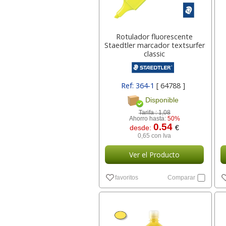
Rotulador fluorescente
Staedtler marcador textsurfer
classic
Ref: 364-1
[ 64788 ]
Disponible
Tarifa :
1,08
Ahorro hasta:
50%
0.54
desde:
€
0,65 con Iva
Ver el Producto
favoritos
Comparar