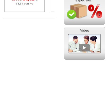
especiales
68,51 con Iva
1,08 con Iva
Video
HP 304 302 Color,
Cartucho HP 304 - 302
Cartucho original
Negro, original
N9K05AE tricolor
N9K06AE
14,89
14,87
desde:
€
desde:
€
18,02 con Iva
17,99 con Iva