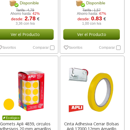
Disponible
Disponible
Tarifa :
4,79
Tarifa :
1,57
Ahorro hasta:
42%
Ahorro hasta:
47%
2.78
0.83
desde:
€
desde:
€
3,36 con Iva
1,00 con Iva
Ver el Producto
Ver el Producto
favoritos
Comparar
favoritos
Comparar
Ecológico
Gomets Apli 4859, circulos
Cinta Adhesiva Cerrar Bolsas
adhesivos 20 mm amarillos
Apli 17000 12mm Amarillo