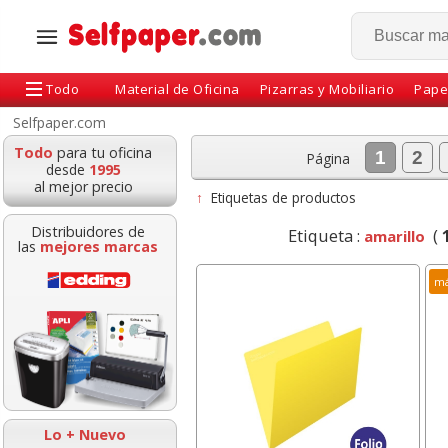
Todo
Material de Oficina
Pizarras y Mobiliario
Pape
Selfpaper.com
Todo
para tu oficina
1
2
Página
desde
1995
al mejor precio
↑
Etiquetas de productos
Distribuidores de
Etiqueta :
(
amarillo
las
mejores marcas
má
adora Q-connect
Soporte Monitor
Soporte para
Clinch Premium 30
pantalla Fellowes Smart
Giratorio 45 
hojas
Suites - Arco
Fellow
Lo + Nuevo