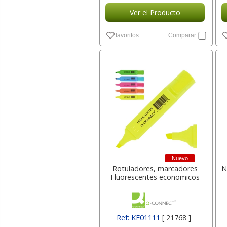
Ver el Producto
favoritos
Comparar
Nuevo
Rotuladores, marcadores
N
Fluorescentes economicos
Ref: KF01111
[ 21768 ]