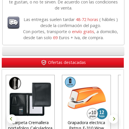
te gustan, o no te sirven. De acuerdo con las condiciones
de venta.
Las entregas suelen tardar
48-72 horas
( hábiles )
desde la confirmación del pago.
Con portes, transporte o
envío gratis
, a domicilio,
desde tan solo
69
Euros + Iva, de compra.
Ofertas destacadas
Carpeta Cremallera
Grapadora electrica
C
portafolios Calculadora
Petrus E-310 Wow
per