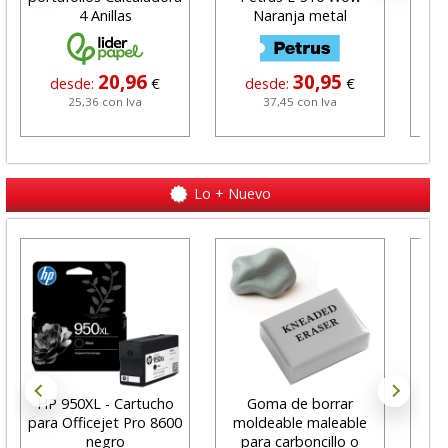
4 Anillas
Naranja metal
Pl
20,96
30,95
desde:
€
desde:
€
25,36 con Iva
37,45 con Iva
Lo + Nuevo
HP 950XL - Cartucho
Goma de borrar
H
para Officejet Pro 8600
moldeable maleable
C
negro
para carboncillo o
N