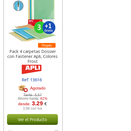
Regalo
Pack 4 carpetas Dossier
con Fastener Apli, Colores
Frost
Ref: 13616
Agotado
Tarifa :
5,57
Ahorro hasta:
41%
3.29
desde:
€
3,98 con Iva
Ver el Producto