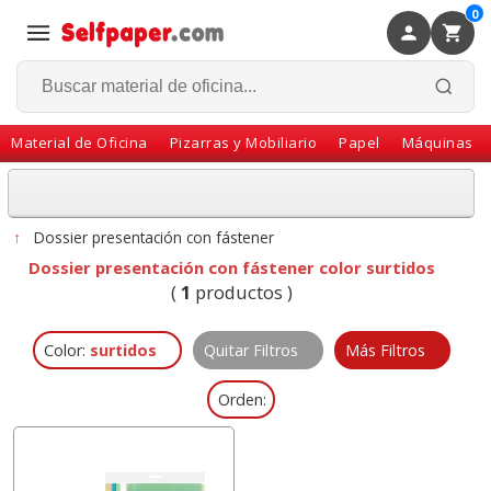
0
×
Volver
Material de Oficina
Pizarras y Mobiliario
Papel
Máquinas
↑
Dossier presentación con fástener
Dossier presentación con fástener color surtidos
(
1
productos )
Color:
surtidos
Quitar Filtros
Más Filtros
Orden: