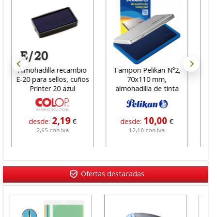
Almohadilla recambio
Tampon Pelikan Nº2,
Almo
E-20 para sellos, cuños
70x110 mm,
E/1
Printer 20 azul
almohadilla de tinta
azul
2,19
10,00
desde:
€
desde:
€
2,65 con Iva
12,10 con Iva
Ofertas destacadas