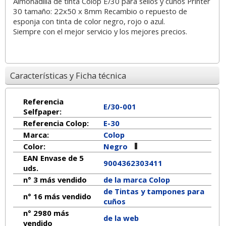
Almohadilla de tinta Colop E/30 para sellos y cuños Printer
30 tamaño: 22x50 x 8mm Recambio o repuesto de
esponja con tinta de color negro, rojo o azul.
Siempre con el mejor servicio y los mejores precios.
Características y Ficha técnica
Referencia
E/30-001
Selfpaper:
Referencia Colop:
E-30
Marca:
Colop
Color:
Negro
EAN Envase de 5
9004362303411
uds.
n° 3 más vendido
de la marca
Colop
de Tintas y tampones para
n° 16 más vendido
cuños
n° 2980 más
de la web
vendido