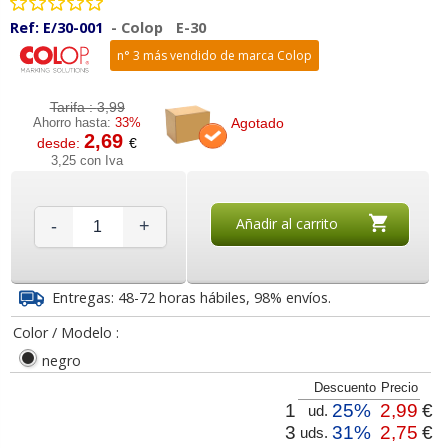
Ref:
E/30-001
-
Colop
E-30
n° 3 más vendido de marca Colop
Tarifa :
3,99
Agotado
Ahorro hasta:
33%
2,69
desde:
€
3,25 con Iva
Añadir al carrito
-
+
Entregas: 48-72 horas hábiles, 98% envíos.
Color / Modelo :
negro
Descuento
Precio
1
25%
2,99
€
ud.
3
31%
2,75
€
uds.