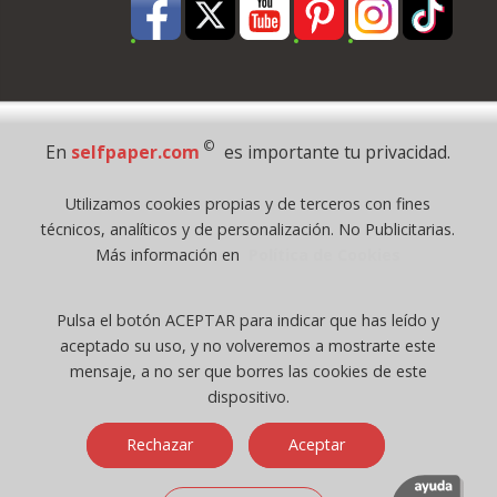
Pago Seguro
©
En
selfpaper.com
es importante tu privacidad.
© 1995 - 2026 Grupo Selfpaper.
Utilizamos cookies propias y de terceros con fines
Todos los derechos reservados
técnicos, analíticos y de personalización. No Publicitarias.
©selfpaper.com, y las webs de ©gruposelfpaper.org están gestionadas, y
Más información en
Política de Cookies
son propiedad de :
Suministros de Oficina Self-Paper, S.L. - C.I.F. B97233654, inscrita en el
Pulsa el botón ACEPTAR para indicar que has leído y
Registro Mercantil de Valencia ( España ) CEE:
aceptado su uso, y no volveremos a mostrarte este
Tomo 7263, Libro 4565, Folio 1, Sección 8, Hoja V-85203.
mensaje, a no ser que borres las cookies de este
dispositivo.
Móvil / Tablet - Bot mozilla/5.0 (linux; android 14; pixel 8)
Rechazar
Aceptar
applewebkit/537.36 (khtml, like gecko) chrome/131.0.0.0 mobile
safari/537.36; claudebot/1.0; +claudebot@anthropic.com) - Google