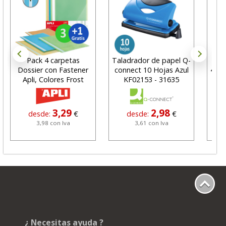
Pack 4 carpetas
Taladrador de papel Q-
Car
Dossier con Fastener
connect 10 Hojas Azul
4220
Apli, Colores Frost
KF02153 - 31635
3,29
2,98
desde:
€
desde:
€
3,98 con Iva
3,61 con Iva
¿ Necesitas ayuda ?