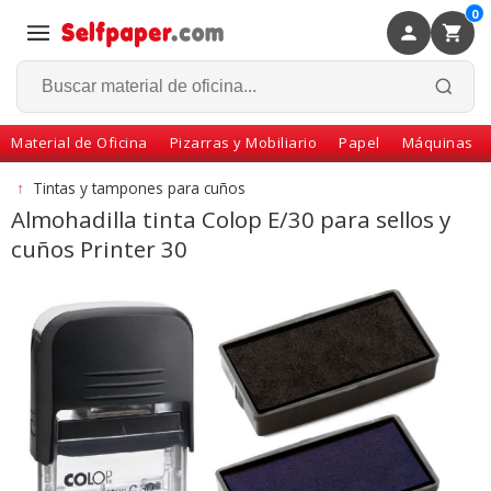
0
×
Volver
Material de Oficina
Pizarras y Mobiliario
Papel
Máquinas
↑
Tintas y tampones para cuños
Almohadilla tinta Colop E/30 para sellos y
cuños Printer 30