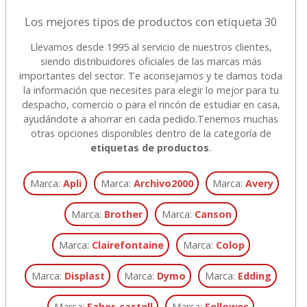
Los mejores tipos de productos con etiqueta 30
Llevamos desde 1995 al servicio de nuestros clientes,
siendo distribuidores oficiales de las marcas más
importantes del sector. Te aconsejamos y te damos toda
la información que necesites para elegir lo mejor para tu
despacho, comercio o para el rincón de estudiar en casa,
ayudándote a ahorrar en cada pedido.
Tenemos muchas
otras opciones disponibles dentro de la categoría de
etiquetas de productos
.
Marca:
Apli
Marca:
Archivo2000
Marca:
Avery
Marca:
Brother
Marca:
Canson
Marca:
Clairefontaine
Marca:
Colop
Marca:
Displast
Marca:
Dymo
Marca:
Edding
Marca:
Faber-castell
Marca:
Fellowes