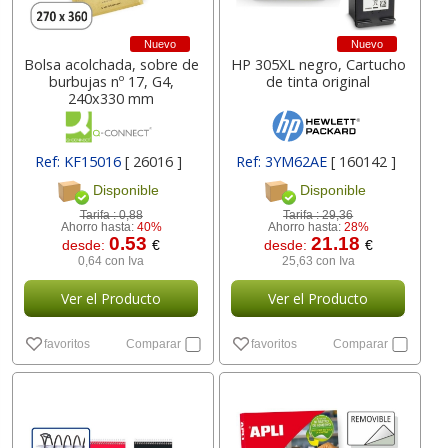
Nuevo
Nuevo
Bolsa acolchada, sobre de
HP 305XL negro, Cartucho
burbujas nº 17, G4,
de tinta original
240x330 mm
Ref: KF15016
[ 26016 ]
Ref: 3YM62AE
[ 160142 ]
Disponible
Disponible
Tarifa :
0,88
Tarifa :
29,36
Ahorro hasta:
40%
Ahorro hasta:
28%
0.53
21.18
desde:
€
desde:
€
0,64 con Iva
25,63 con Iva
Ver el Producto
Ver el Producto
favoritos
Comparar
favoritos
Comparar