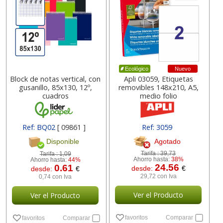
Nuevo
Ecológico
Block de notas vertical, con
Apli 03059, Etiquetas
gusanillo, 85x130, 12º,
removibles 148x210, A5,
cuadros
medio folio
Ref: BQ02
[ 09861 ]
Ref: 3059
Agotado
Disponible
Tarifa :
39,73
Tarifa :
1,09
Ahorro hasta:
38%
Ahorro hasta:
44%
24.56
0.61
desde:
€
desde:
€
29,72 con Iva
0,74 con Iva
Ver el Producto
Ver el Producto
favoritos
Comparar
favoritos
Comparar