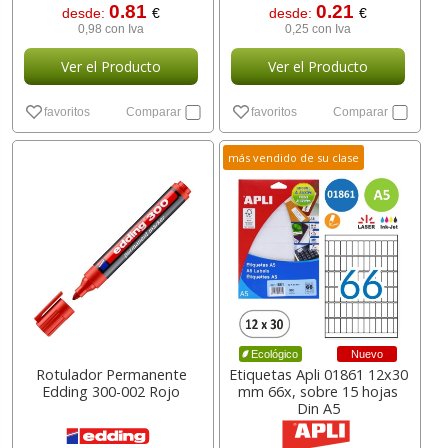
0.81
0.21
desde:
€
desde:
€
0,98 con Iva
0,25 con Iva
Ver el Producto
Ver el Producto
favoritos
Comparar
favoritos
Comparar
más vendido de su clase
Nuevo
Ecológico
Rotulador Permanente
Etiquetas Apli 01861 12x30
Edding 300-002 Rojo
mm 66x, sobre 15 hojas
Din A5