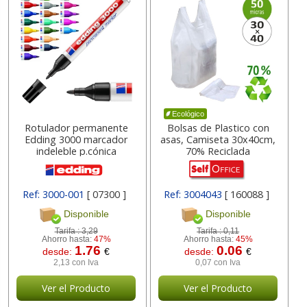
Ecológico
Rotulador permanente
Bolsas de Plastico con
Edding 3000 marcador
asas, Camiseta 30x40cm,
indeleble p.cónica
70% Reciclada
Ref: 3000-001
[ 07300 ]
Ref: 3004043
[ 160088 ]
Disponible
Disponible
Tarifa :
3,29
Tarifa :
0,11
Ahorro hasta:
47%
Ahorro hasta:
45%
1.76
0.06
desde:
€
desde:
€
2,13 con Iva
0,07 con Iva
Ver el Producto
Ver el Producto