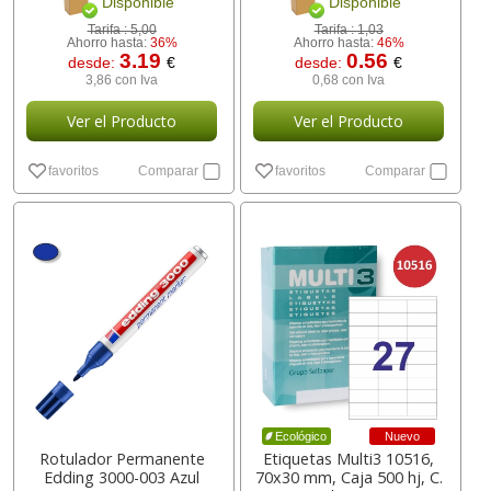
Disponible
Disponible
Tarifa :
5,00
Tarifa :
1,03
Ahorro hasta:
36%
Ahorro hasta:
46%
3.19
0.56
desde:
€
desde:
€
3,86 con Iva
0,68 con Iva
Ver el Producto
Ver el Producto
favoritos
Comparar
favoritos
Comparar
Nuevo
Ecológico
Rotulador Permanente
Etiquetas Multi3 10516,
Edding 3000-003 Azul
70x30 mm, Caja 500 hj, C.