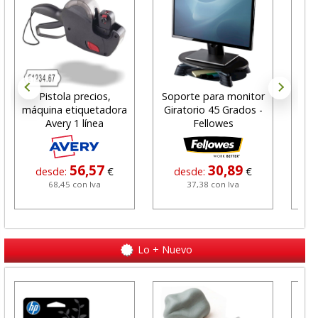
Pistola precios,
Soporte para monitor
Not
máquina etiquetadora
Giratorio 45 Grados -
po
Avery 1 línea
Fellowes
76
56,57
30,89
desde:
€
desde:
€
68,45 con Iva
37,38 con Iva
Lo + Nuevo