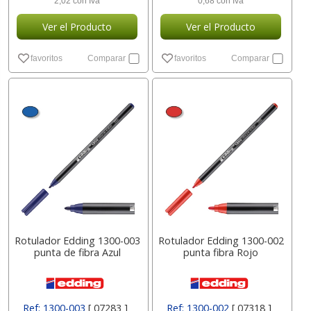
2,02 con Iva
0,68 con Iva
Ver el Producto
Ver el Producto
favoritos
Comparar
favoritos
Comparar
Rotulador Edding 1300-003
Rotulador Edding 1300-002
punta de fibra Azul
punta fibra Rojo
Ref: 1300-003
[ 07283 ]
Ref: 1300-002
[ 07318 ]