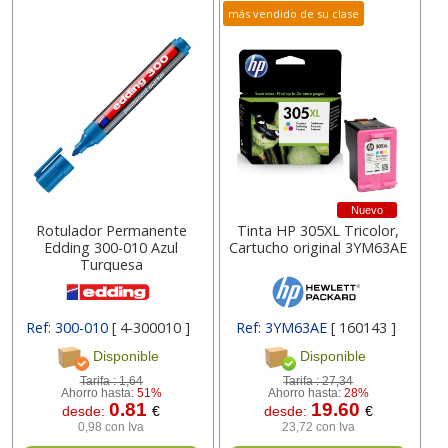
más vendido de su clase
Nuevo
Rotulador Permanente
Tinta HP 305XL Tricolor,
Edding 300-010 Azul
Cartucho original 3YM63AE
Turquesa
Ref: 300-010
[ 4-300010 ]
Ref: 3YM63AE
[ 160143 ]
Disponible
Disponible
Tarifa :
1,64
Tarifa :
27,34
Ahorro hasta:
51%
Ahorro hasta:
28%
0.81
19.60
desde:
€
desde:
€
0,98 con Iva
23,72 con Iva