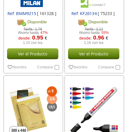
Ref: BMM9215
[ 161328 ]
Ref: KF26134
[ 75233 ]
Disponible
Disponible
Tarifa :
1,78
Tarifa :
2,12
Ahorro hasta:
47%
Ahorro hasta:
55%
0.95
0.96
desde:
€
desde:
€
1,15 con Iva
1,16 con Iva
Ver el Producto
Ver el Producto
favoritos
Comparar
favoritos
Comparar