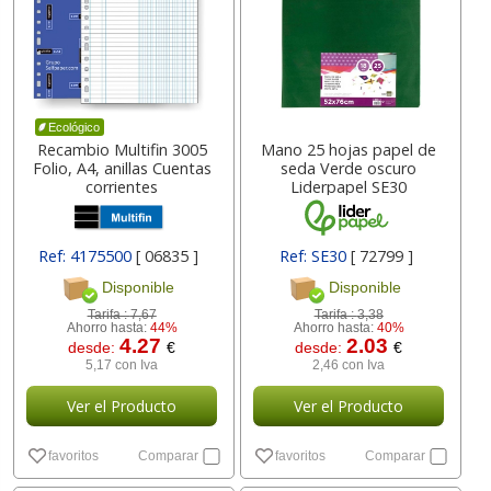
Ecológico
Recambio Multifin 3005
Mano 25 hojas papel de
Folio, A4, anillas Cuentas
seda Verde oscuro
corrientes
Liderpapel SE30
Ref: 4175500
[ 06835 ]
Ref: SE30
[ 72799 ]
Disponible
Disponible
Tarifa :
7,67
Tarifa :
3,38
Ahorro hasta:
44%
Ahorro hasta:
40%
4.27
2.03
desde:
€
desde:
€
5,17 con Iva
2,46 con Iva
Ver el Producto
Ver el Producto
favoritos
Comparar
favoritos
Comparar