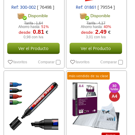
Ref: 300-002
[ 76498 ]
Ref: 01861
[ 79554 ]
Disponible
Disponible
Tarifa :
1,64
Tarifa :
4,17
Ahorro hasta:
51%
Ahorro hasta:
40%
0.81
2.49
desde:
€
desde:
€
0,98 con Iva
3,01 con Iva
Ver el Producto
Ver el Producto
favoritos
Comparar
favoritos
Comparar
más vendido de su clase