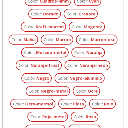
Color:
Cuadros-4mm
Color:
Cyan
Color:
Dorado
Color:
Granate
Color:
Kraft-marron
Color:
Magenta
Color:
Malva
Color:
Marron
Color:
Marron-osc
Color:
Morado-metal
Color:
Naranja
Color:
Naranja-frost
Color:
Naranja-neon
Color:
Negro
Color:
Negro-aluminio
Color:
Negro-metal
Color:
Ocre
Color:
Ocre-marmol
Color:
Plata
Color:
Rojo
Color:
Rojo-metal
Color:
Rosa