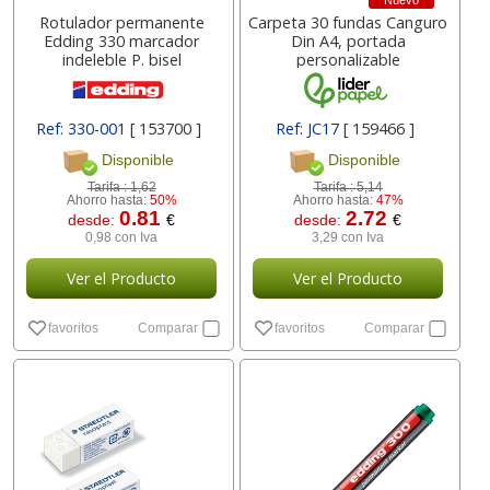
Nuevo
Rotulador permanente
Carpeta 30 fundas Canguro
Edding 330 marcador
Din A4, portada
indeleble P. bisel
personalizable
Ref: 330-001
[ 153700 ]
Ref: JC17
[ 159466 ]
Disponible
Disponible
Tarifa :
1,62
Tarifa :
5,14
Ahorro hasta:
50%
Ahorro hasta:
47%
0.81
2.72
desde:
€
desde:
€
0,98 con Iva
3,29 con Iva
Ver el Producto
Ver el Producto
favoritos
Comparar
favoritos
Comparar