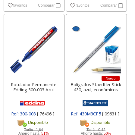
favoritos
Comparar
favoritos
Comparar
Nuevo
Rotulador Permanente
Bolígrafos Staedtler Stick
Edding 300-003 Azul
430, azul, económicos
Ref: 300-003
[ 76496 ]
Ref: 430M3CP5
[ 09631 ]
Disponible
Disponible
Tarifa :
1,64
Tarifa :
0,42
Ahorro hasta:
51%
Ahorro hasta:
50%