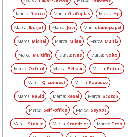
Marca:
Giotto
Marca:
Grafoplas
Marca:
Hp
Marca:
Iberjet
Marca:
Jovi
Marca:
Liderpapel
Marca:
Michel
Marca:
Milan
Marca:
Multi3
Marca:
Multifin
Marca:
Ngs
Marca:
Nobo
Marca:
Oxford
Marca:
Pelikan
Marca:
Petrus
Marca:
Q-connect
Marca:
Rapesco
Marca:
Rapid
Marca:
Rexel
Marca:
Scotch
Marca:
Self-office
Marca:
Seypos
Marca:
Stabilo
Marca:
Staedtler
Marca:
Tesa