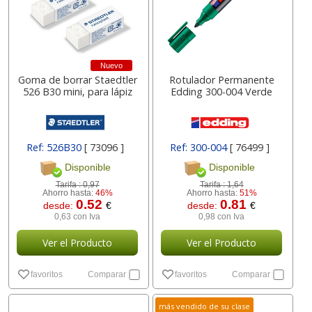
Nuevo
Goma de borrar Staedtler
Rotulador Permanente
526 B30 mini, para lápiz
Edding 300-004 Verde
Ref: 526B30
[ 73096 ]
Ref: 300-004
[ 76499 ]
Disponible
Disponible
Tarifa :
0,97
Tarifa :
1,64
Ahorro hasta:
46%
Ahorro hasta:
51%
0.52
0.81
desde:
€
desde:
€
0,63 con Iva
0,98 con Iva
Ver el Producto
Ver el Producto
favoritos
Comparar
favoritos
Comparar
más vendido de su clase