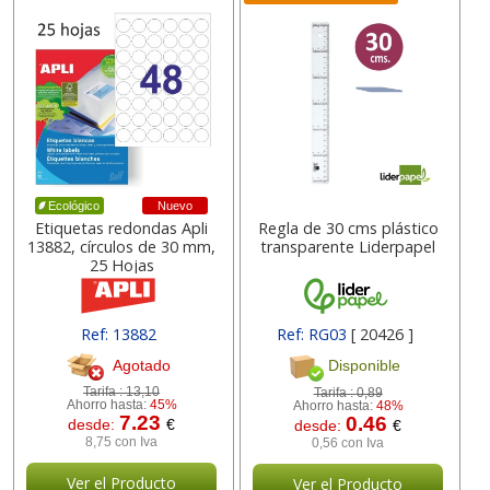
Nuevo
Ecológico
Etiquetas redondas Apli
Regla de 30 cms plástico
13882, círculos de 30 mm,
transparente Liderpapel
25 Hojas
Ref: 13882
Ref: RG03
[ 20426 ]
Agotado
Disponible
Tarifa :
13,10
Tarifa :
0,89
Ahorro hasta:
45%
Ahorro hasta:
48%
7.23
0.46
desde:
€
desde:
€
8,75 con Iva
0,56 con Iva
Ver el Producto
Ver el Producto