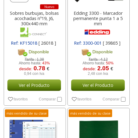
Nuevo
Sobres burbujas, bolsas
Edding 3300 - Marcador
acochadas nº19, J6,
permanente punta 1 a 5
300x440 mm
mm
Ref: KF15018
[ 26018 ]
Ref: 3300-001
[ 39865 ]
Disponible
Disponible
Tarifa :
1,38
Tarifa :
4,12
Ahorro hasta:
43%
Ahorro hasta:
50%
0.78
2.05
desde:
€
desde:
€
0,94 con Iva
2,48 con Iva
Ver el Producto
Ver el Producto
favoritos
Comparar
favoritos
Comparar
más vendido de su clase
más vendido de su clase