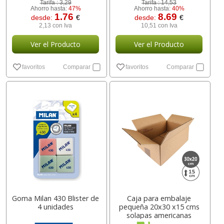
Tarifa :
3,29
Tarifa :
14,53
Ahorro hasta:
47%
Ahorro hasta:
40%
1.76
8.69
desde:
€
desde:
€
2,13 con Iva
10,51 con Iva
Ver el Producto
Ver el Producto
favoritos
Comparar
favoritos
Comparar
Goma Milan 430 Blister de
Caja para embalaje
4 unidades
pequeña 20x30 x15 cms
solapas americanas