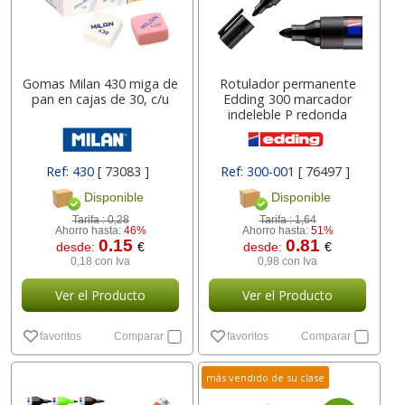
Gomas Milan 430 miga de
Rotulador permanente
pan en cajas de 30, c/u
Edding 300 marcador
indeleble P redonda
Ref: 430
[ 73083 ]
Ref: 300-001
[ 76497 ]
Disponible
Disponible
Tarifa :
0,28
Tarifa :
1,64
Ahorro hasta:
46%
Ahorro hasta:
51%
0.15
0.81
desde:
€
desde:
€
0,18 con Iva
0,98 con Iva
Ver el Producto
Ver el Producto
favoritos
Comparar
favoritos
Comparar
más vendido de su clase