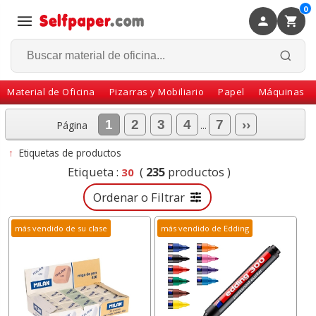
0
×
Volver
Material de Oficina
Pizarras y Mobiliario
Papel
Máquinas
1
2
3
4
7
››
Página
...
↑
Etiquetas de productos
Etiqueta :
(
235
productos )
30
Ordenar o Filtrar
más vendido de su clase
más vendido de Edding