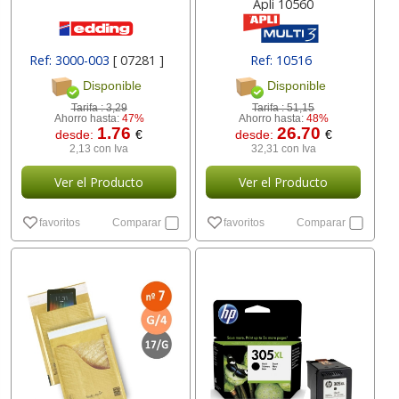
Apli 10560
Ref: 3000-003
[ 07281 ]
Ref: 10516
Disponible
Disponible
Tarifa :
3,29
Tarifa :
51,15
Ahorro hasta:
47%
Ahorro hasta:
48%
1.76
26.70
desde:
€
desde:
€
2,13 con Iva
32,31 con Iva
Ver el Producto
Ver el Producto
favoritos
Comparar
favoritos
Comparar