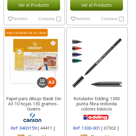
Ver el Producto
Ver el Producto
favoritos
Comparar
favoritos
Comparar
más vendido de su clase
Papel para dibujo Basik Din
Rotulador Edding 1300
A3 10 hojas 130 gramos -
punta fibra redonda
Gvarro
colores básicos
Ref: 0403159
[ 44411 ]
Ref: 1300-001
[ 07302 ]