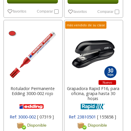
favoritos
Comparar
favoritos
Comparar
más vendido de su clase
Nuevo
Rotulador Permanente
Grapadora Rapid F16, para
Edding 3000-002 rojo
oficina, grapa hasta 30
hojas
Ref: 3000-002
[ 07319 ]
Ref: 23810501
[ 155858 ]
Disponible
Disponible