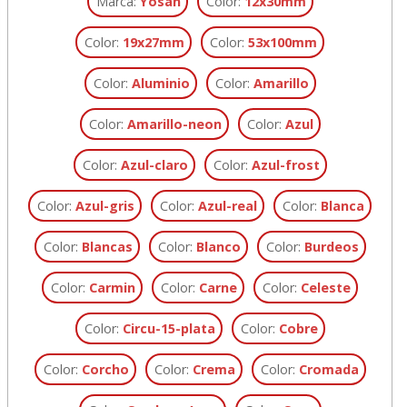
Marca:
Yosan
Color:
12x30mm
Color:
19x27mm
Color:
53x100mm
Color:
Aluminio
Color:
Amarillo
Color:
Amarillo-neon
Color:
Azul
Color:
Azul-claro
Color:
Azul-frost
Color:
Azul-gris
Color:
Azul-real
Color:
Blanca
Color:
Blancas
Color:
Blanco
Color:
Burdeos
Color:
Carmin
Color:
Carne
Color:
Celeste
Color:
Circu-15-plata
Color:
Cobre
Color:
Corcho
Color:
Crema
Color:
Cromada