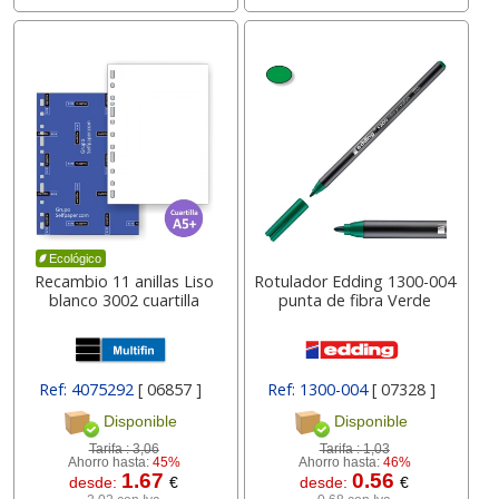
Ecológico
Recambio 11 anillas Liso
Rotulador Edding 1300-004
blanco 3002 cuartilla
punta de fibra Verde
Ref: 4075292
[ 06857 ]
Ref: 1300-004
[ 07328 ]
Disponible
Disponible
Tarifa :
3,06
Tarifa :
1,03
Ahorro hasta:
45%
Ahorro hasta:
46%
1.67
0.56
desde:
€
desde:
€