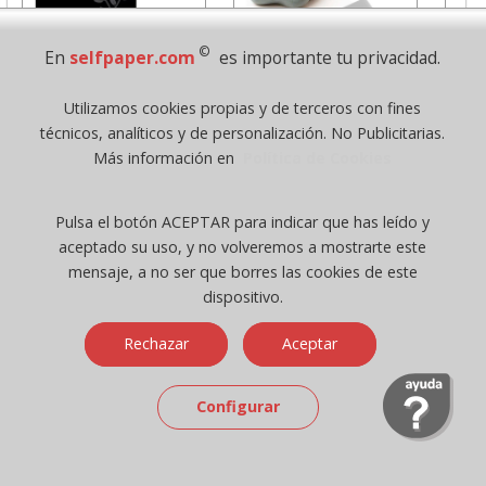
©
En
selfpaper.com
es importante tu privacidad.
Utilizamos cookies propias y de terceros con fines
HP 950XL - Cartucho
Goma de borrar
H
técnicos, analíticos y de personalización. No Publicitarias.
para Officejet Pro 8600
moldeable maleable
C
Más información en
Política de Cookies
negro
para carboncillo o
N
grafito
Pulsa el botón ACEPTAR para indicar que has leído y
56,62
0,89
desde:
€
desde:
€
aceptado su uso, y no volveremos a mostrarte este
68,51 con Iva
1,08 con Iva
mensaje, a no ser que borres las cookies de este
dispositivo.
Rechazar
Aceptar
Configurar