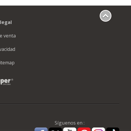
legal
e venta
ivacidad
itemap
Síguenos en :