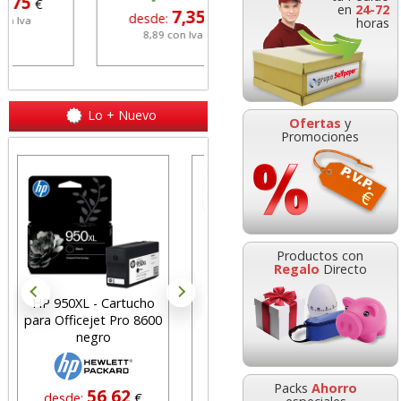
en
24-72
7,35
desde:
€
horas
8,89 con Iva
Lo + Nuevo
Ofertas
y
Promociones
Productos con
Regalo
Directo
HP 950XL - Cartucho
Goma de borrar
H
para Officejet Pro 8600
moldeable maleable
C
negro
para carboncillo o
N
grafito
Packs
Ahorro
56,62
0,89
desde:
€
desde:
€
d