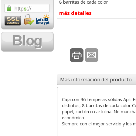
8 barritas de cada color
1,08 con Iva
18,02 con Iv
más detalles
Cartucho HP 304 - 302
Cartucho HP 30
Negro, original
302XL Tricolor
Más información del producto
N9K06AE
capacidad des
Caja con 96 témperas sólidas Apli. E
14,87
37,8
desde:
€
desde:
distintos, 8 barritas de cada color 
17,99 con Iva
45,82 con Iv
papel, cartón o cartulina. No manch
económico.
Siempre con el mejor servicio y los 