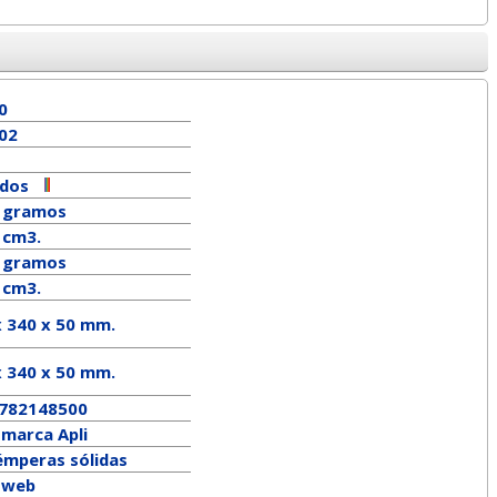
0
02
idos
 gramos
 cm3.
gramos
 cm3.
x 340 x 50 mm.
x
340
x
50
mm.
782148500
a marca
Apli
émperas sólidas
a web