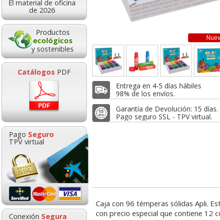
8,75
desde:
€
El material de oficina
7,3
de 2026
desde:
10,59 con Iva
8,89 con Iv
Productos
Nue
ecológicos
y sostenibles
Catálogos
PDF
Entrega en 4-5 días hábiles
98% de los envíos.
Garantía de Devolución: 15 días.
Pago seguro SSL - TPV virtual.
Tempera Solida pack 6
Caja 12 bar
Pago
Seguro
colores Metalizados
témperas sol
TPV virtual
Playcolor instant
Playcolor Basi
Escolar
INSTANT
INSTANT
Goma de borrar
HP 304 302 Co
6,90
8,7
desde:
€
desde:
moldeable maleable
Cartucho orig
8,35 con Iva
10,59 con Iv
para carboncillo o
N9K05AE tric
grafito
Caja con 96 témperas sólidas Apli. Es
con precio especial que contiene 12 co
0,89
14,8
Conexión
Segura
desde:
€
desde: