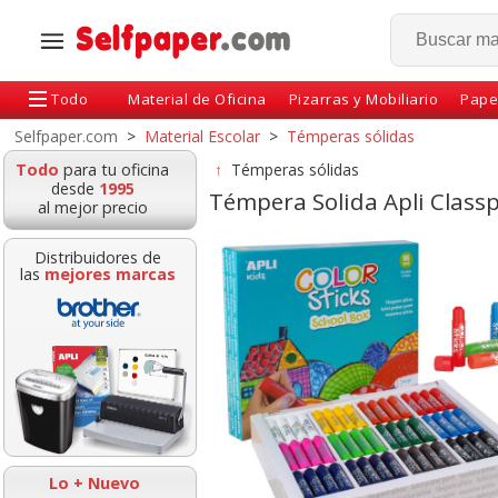
Todo
Material de Oficina
Pizarras y Mobiliario
Pape
Selfpaper.com
>
Material Escolar
>
Témperas sólidas
Todo
para tu oficina
↑
Témperas sólidas
desde
1995
Témpera Solida Apli Classp
al mejor precio
Distribuidores de
las
mejores marcas
Caja 12 barras
Caja 12 témp
témperas solidas
solidas colores
Playcolor Basic one
10 grs. Lider
Escolar
INSTANT
Lo + Nuevo