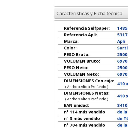
Características y Ficha técnica
Referencia Selfpaper:
1485
Referencia Apli:
5317
Marca:
Apli
Color:
Surt
PESO Bruto:
2500
VOLUMEN Bruto:
6970
PESO Neto:
2500
VOLUMEN Neto:
6970
DIMENSIONES Con caja:
410 
( Ancho x Alto x Profundo )
DIMENSIONES Netas:
410
( Ancho x Alto x Profundo )
EAN unidad:
8410
n° 114 más vendido
de l
n° 3 más vendido
de T
n° 704 más vendido
de l