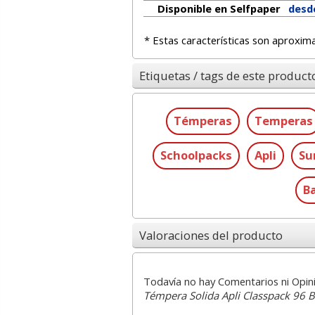
Disponible en Selfpaper
desde
* Estas características son aproxim
Etiquetas / tags de este product
Témperas
Temperas
Schoolpacks
Apli
Su
Ba
Valoraciones del producto
Todavía no hay Comentarios ni Opin
Témpera Solida Apli Classpack 96 Ba