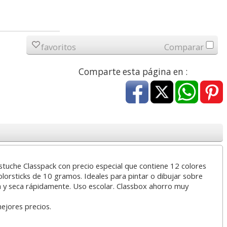
a
17,99 con Iva
45,82 con Iva
favoritos
Comparar
Comparte esta página en :
4XL -
HP 950XL - Cartucho
Goma de borrar
 alta
para Officejet Pro 8600
moldeable maleable
kjet
negro
para carboncillo o
grafito
stuche Classpack con precio especial que contiene 12 colores
7
56,62
0,89
€
desde:
€
desde:
€
Colorsticks de 10 gramos. Ideales para pintar o dibujar sobre
a
68,51 con Iva
1,08 con Iva
a y seca rápidamente. Uso escolar. Classbox ahorro muy
mejores precios.