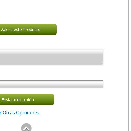
Valora este Producto
Envíar mi opinión
r Otras Opiniones