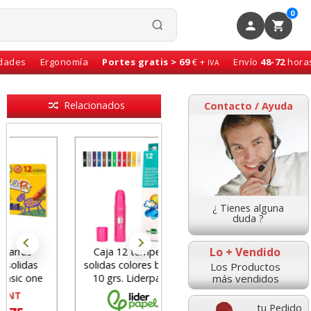
0
idades
Ergonomía
Portes gratis > 69
€ +
Envío
48-72
hora
IVA
Relacionados
Contacto / Ayuda
¿ Tienes alguna
duda ?
Lo + Vendido
Caja 12 témperas
solidas colores barras
Los Productos
más vendidos
10 grs. Liderpapel
tu Pedido