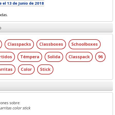
 el 13 de Junio de 2018
adas.
o
Classpacks
Classboxes
Schoolboxes
rtidos
Témpera
Solida
Classpack
96
rritas
Color
Stick
iones sobre:
rritas color stick