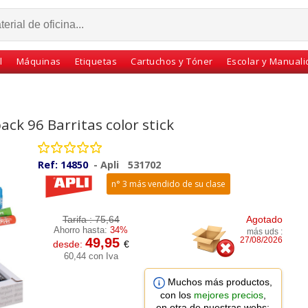
l
Máquinas
Etiquetas
Cartuchos y Tóner
Escolar y Manual
ack 96 Barritas color stick
Ref:
14850
-
Apli
531702
n° 3 más vendido de su clase
Tarifa :
75,64
Agotado
Ahorro hasta:
34%
más uds :
49,95
27/08/2026
desde:
€
eras
Tempera Solida pack 6
Caja 12 barras
60,44 con Iva
 barras
colores Metalizados
témperas solidas
papel
Playcolor instant
Playcolor Basic one
Muchos más productos,
Escolar
INSTANT
INSTANT
con los
mejores precios
,
en otra de nuestras webs: