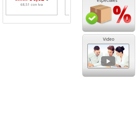
especiales
68,51 con Iva
1,08 con Iva
Video
HP 304 302 Color,
Cartucho HP 304 - 302
Cartucho original
Negro, original
N9K05AE tricolor
N9K06AE
14,89
14,87
desde:
€
desde:
€
18,02 con Iva
17,99 con Iva