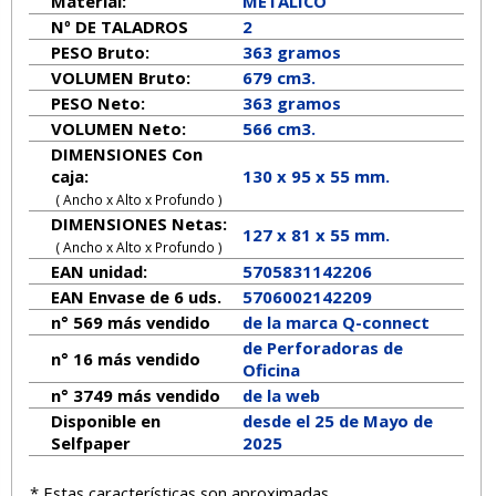
Material:
METALICO
Nº DE TALADROS
2
PESO Bruto:
363 gramos
VOLUMEN Bruto:
679 cm3.
PESO Neto:
363
gramos
VOLUMEN Neto:
566 cm3.
DIMENSIONES Con
caja:
130 x 95 x 55 mm.
( Ancho x Alto x Profundo )
DIMENSIONES Netas:
127
x
81
x
55
mm.
( Ancho x Alto x Profundo )
EAN unidad:
5705831142206
EAN Envase de 6 uds.
5706002142209
n° 569 más vendido
de la marca
Q-connect
de Perforadoras de
n° 16 más vendido
Oficina
n° 3749 más vendido
de la web
Disponible en
desde el 25 de Mayo de
Selfpaper
2025
* Estas características son aproximadas.