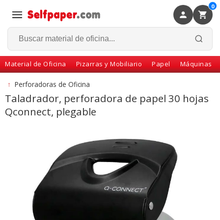
0
×
Volver
Material de Oficina
Pizarras y Mobiliario
Papel
Máquinas
↑
Perforadoras de Oficina
Taladrador, perforadora de papel 30 hojas
Qconnect, plegable