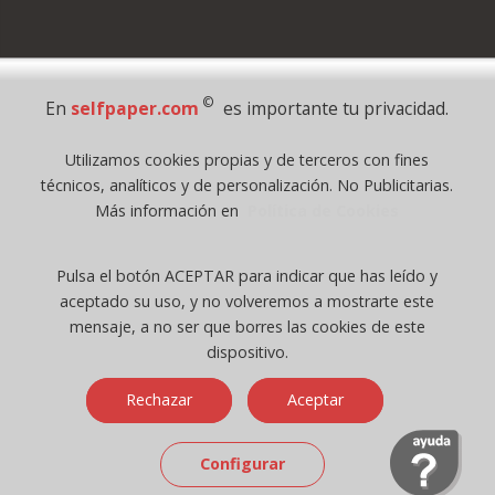
Pago Seguro
©
En
selfpaper.com
es importante tu privacidad.
© 1995 - 2026 Grupo Selfpaper.
Utilizamos cookies propias y de terceros con fines
Todos los derechos reservados
técnicos, analíticos y de personalización. No Publicitarias.
©selfpaper.com, y las webs de ©gruposelfpaper.org están gestionadas, y
Más información en
Política de Cookies
son propiedad de :
Suministros de Oficina Self-Paper, S.L. - C.I.F. B97233654, inscrita en el
Pulsa el botón ACEPTAR para indicar que has leído y
Registro Mercantil de Valencia ( España ) CEE:
aceptado su uso, y no volveremos a mostrarte este
Tomo 7263, Libro 4565, Folio 1, Sección 8, Hoja V-85203.
mensaje, a no ser que borres las cookies de este
dispositivo.
Móvil / Tablet - Bot mozilla/5.0 (linux; android 14; pixel 8)
Rechazar
Aceptar
applewebkit/537.36 (khtml, like gecko) chrome/131.0.0.0 mobile
safari/537.36; claudebot/1.0; +claudebot@anthropic.com) - Google
Chrome
Configurar
Ip: 216.73.216.14 -
↑ 896 → 448 ppp