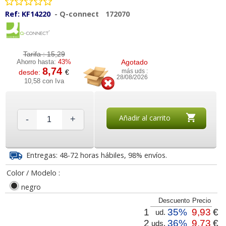
Ref:
KF14220
-
Q-connect
172070
Tarifa :
15,29
Ahorro hasta:
43%
Agotado
8,74
desde:
€
más uds :
28/08/2026
10,58 con Iva
Añadir al carrito
-
+
Entregas: 48-72 horas hábiles, 98% envíos.
Color / Modelo :
negro
Descuento
Precio
1
35%
9,93
€
ud.
2
36%
9,73
€
uds.