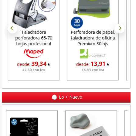
Taladradora
Perforadora de papel,
Tal
perforadora 65-70
taladradora de oficina
d
hojas profesional
Premium 30 hjs
Es
Maped Easy
39,34
13,91
desde:
€
desde:
€
47,60 con Iva
16,83 con Iva
Lo + Nuevo