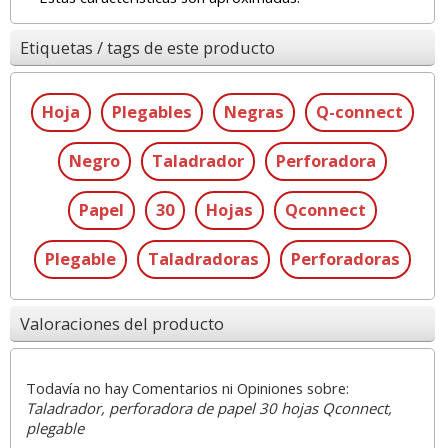
Etiquetas / tags de este producto
Hoja
Plegables
Negras
Q-connect
Negro
Taladrador
Perforadora
Papel
30
Hojas
Qconnect
Plegable
Taladradoras
Perforadoras
Valoraciones del producto
Todavía no hay Comentarios ni Opiniones sobre:
Taladrador, perforadora de papel 30 hojas Qconnect,
plegable