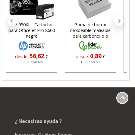
HP 950XL - Cartucho
Goma de borrar
H
para Officejet Pro 8600
moldeable maleable
C
negro
para carboncillo o
N
grafito
56,62
0,89
desde:
€
desde:
€
68,51 con Iva
1,08 con Iva
¿ Necesitas ayuda ?
Nosotros, Quiénes Somos