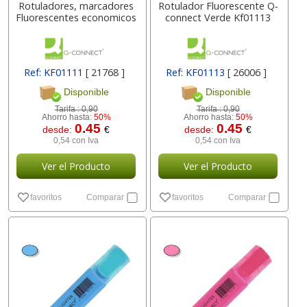
Rotuladores, marcadores
Rotulador Fluorescente Q-
Fluorescentes economicos
connect Verde Kf01113
Ref: KF01111
[ 21768 ]
Ref: KF01113
[ 26006 ]
Disponible
Disponible
Tarifa :
0,90
Tarifa :
0,90
Ahorro hasta:
50%
Ahorro hasta:
50%
0.45
0.45
desde:
€
desde:
€
0,54 con Iva
0,54 con Iva
Ver el Producto
Ver el Producto
favoritos
Comparar
favoritos
Comparar