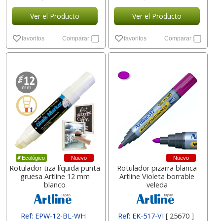
Ver el Producto
Ver el Producto
favoritos
Comparar
favoritos
Comparar
Nuevo
Nuevo
Ecológico
Rotulador tiza líquida punta
Rotulador pizarra blanca
gruesa Artline 12 mm
Artline Violeta borrable
blanco
veleda
Ref: EPW-12-BL-WH
Ref: EK-517-VI
[ 25670 ]