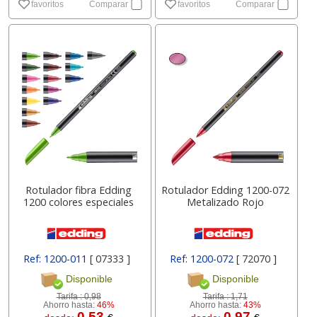
favoritos
Comparar
favoritos
Comparar
Rotulador fibra Edding
Rotulador Edding 1200-072
1200 colores especiales
Metalizado Rojo
Ref: 1200-011
[ 07333 ]
Ref: 1200-072
[ 72070 ]
Disponible
Disponible
Tarifa :
0,98
Tarifa :
1,71
Ahorro hasta:
46%
Ahorro hasta:
43%
0.53
0.97