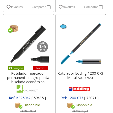
favoritos
Comparar
favoritos
Comparar
Nuevo
Ecológico
Rotulador marcador
Rotulador Edding 1200-073
permanente negro punta
Metalizado Azul
biselada económico
Ref: KF26042
[ 59435 ]
Ref: 1200-073
[ 72071 ]
Disponible
Disponible
Tarifa :
0,84
Tarifa :
1,71