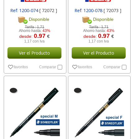
Ref: 1200-074
[ 72072 ]
Ref: 1200-078
[ 72073 ]
Disponible
Disponible
Tarifa :
1,71
Tarifa :
1,71
Ahorro hasta:
43%
Ahorro hasta:
43%
0.97
0.97
desde:
€
desde:
€
1,17 con Iva
1,17 con Iva
Ver el Producto
Ver el Producto
favoritos
Comparar
favoritos
Comparar