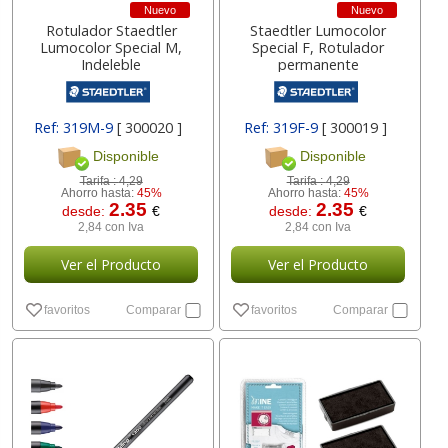
Nuevo
Nuevo
Rotulador Staedtler
Staedtler Lumocolor
Lumocolor Special M,
Special F, Rotulador
Indeleble
permanente
Ref: 319M-9
[ 300020 ]
Ref: 319F-9
[ 300019 ]
Disponible
Disponible
Tarifa :
4,29
Tarifa :
4,29
Ahorro hasta:
45%
Ahorro hasta:
45%
2.35
2.35
desde:
€
desde:
€
2,84 con Iva
2,84 con Iva
Ver el Producto
Ver el Producto
favoritos
Comparar
favoritos
Comparar