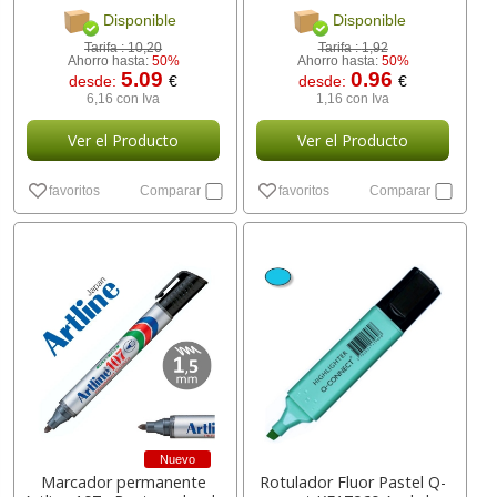
[ 52812 ]
Disponible
Disponible
Tarifa :
10,20
Tarifa :
1,92
Ahorro hasta:
50%
Ahorro hasta:
50%
5.09
0.96
desde:
€
desde:
€
6,16 con Iva
1,16 con Iva
Ver el Producto
Ver el Producto
favoritos
Comparar
favoritos
Comparar
Nuevo
Marcador permanente
Rotulador Fluor Pastel Q-