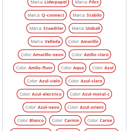
Marca:
Liderpapel
Marca:
Pilot
Marca:
Q-connect
Marca:
Stabilo
Marca:
Staedtler
Marca:
Uniball
Marca:
Velleda
Color:
Amarillo
Color:
Amarillo-neon
Color:
Amllo-claro
Color:
Amllo-fluor
Color:
Aqua
Color:
Azul
Color:
Azul-cielo
Color:
Azul-claro
Color:
Azul-electrico
Color:
Azul-metal-c
Color:
Azul-neon
Color:
Azul-orient
Color:
Blanco
Color:
Carmin
Color:
Carne