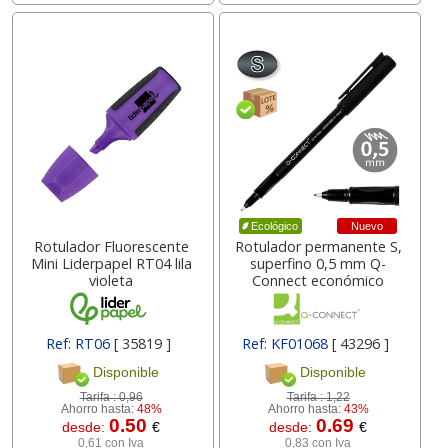
Nuevo
Ecológico
Rotulador Fluorescente
Rotulador permanente S,
Mini Liderpapel RT04 lila
superfino 0,5 mm Q-
violeta
Connect económico
Ref: RT06
[ 35819 ]
Ref: KF01068
[ 43296 ]
Disponible
Disponible
Tarifa :
0,96
Tarifa :
1,22
Ahorro hasta:
48%
Ahorro hasta:
43%
0.50
0.69
desde:
€
desde:
€
0,61 con Iva
0,83 con Iva