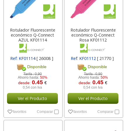
Rotulador Fluorescente
Rotulador Fluorescente
económico Q-Connect
económico Q-Connect
AZUL KF01114
Rosa KF01112
Ref: KF01114
[ 26008 ]
Ref: KF01112
[ 21770 ]
Disponible
Disponible
Tarifa :
0,90
Tarifa :
0,90
Ahorro hasta:
50%
Ahorro hasta:
50%
0.45
0.45
desde:
€
desde:
€
0,54 con Iva
0,54 con Iva
Ver el Producto
Ver el Producto
favoritos
Comparar
favoritos
Comparar