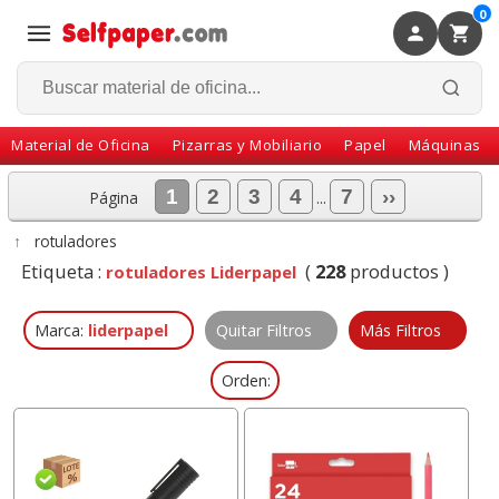
0
×
Volver
Material de Oficina
Pizarras y Mobiliario
Papel
Máquinas
1
2
3
4
7
››
Página
...
↑
rotuladores
Etiqueta :
(
228
productos )
rotuladores Liderpapel
Marca:
liderpapel
Quitar Filtros
Más Filtros
Orden: