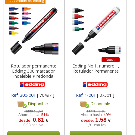
más vendido de Edding
Nuevo
Rotulador permanente
Edding No.1, numero 1,
Edding 300 marcador
Rotulador Permanente
indeleble P redonda
Ref: 300-001
[ 76497 ]
Ref: 1-001
[ 07301 ]
Disponible
Disponible
Tarifa :
1,64
Tarifa :
3,10
Ahorro hasta:
51%
Ahorro hasta:
49%
0.81
1.58
desde:
€
desde:
€
0,98 con Iva
1,91 con Iva