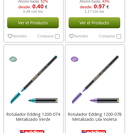
Ahorro hasta:
52%
Ahorro hasta:
43%
0.40
0.97
desde:
€
desde:
€
0,48 con Iva
1,17 con Iva
Ver el Producto
Ver el Producto
favoritos
Comparar
favoritos
Comparar
Rotulador Edding 1200-074
Rotulador Edding 1200-078
Metalizado Verde
Metalizado Lila Violeta