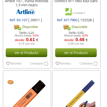
Artline 107 , Punta redonda
connect KF17960 Azul claro
1,5 mm negro
Ref: EK-107
[ 26911 ]
Ref: KF17960
[ 152528 ]
Disponible
Disponible
Tarifa :
1,24
Tarifa :
0,83
Ahorro hasta:
51%
Ahorro hasta:
42%
0.61
0.48
desde:
€
desde:
€
0,74 con Iva
0,58 con Iva
Ver el Producto
Ver el Producto
favoritos
Comparar
favoritos
Comparar