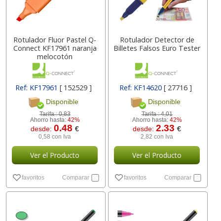
Rotulador Fluor Pastel Q-
Rotulador Detector de
Connect KF17961 naranja
Billetes Falsos Euro Tester
melocotón
Ref: KF17961
[ 152529 ]
Ref: KF14620
[ 27716 ]
Disponible
Disponible
Tarifa :
0,83
Tarifa :
4,01
Ahorro hasta:
42%
Ahorro hasta:
42%
0.48
2.33
desde:
€
desde:
€
0,58 con Iva
2,82 con Iva
Ver el Producto
Ver el Producto
favoritos
Comparar
favoritos
Comparar