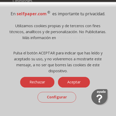
Opiniones
Información Distribuidores
Ayuda, Preguntas frecuentes
©
En
selfpaper.com
es importante tu privacidad.
Hacer una consulta
Utilizamos cookies propias y de terceros con fines
técnicos, analíticos y de personalización. No Publicitarias.
Google
Más información en
Política de Cookies
4.0/5
Pulsa el botón ACEPTAR para indicar que has leído y
Video selfpaper.com
aceptado su uso, y no volveremos a mostrarte este
Catálogos en PDF
mensaje, a no ser que borres las cookies de este
Regalos con tu compra
dispositivo.
Lo más Nuevo
Rechazar
Aceptar
Lo más vendido
Ofertas y Promociones
Packs Ahorro
Configurar
Las mejores marcas
Productos Sostenibles