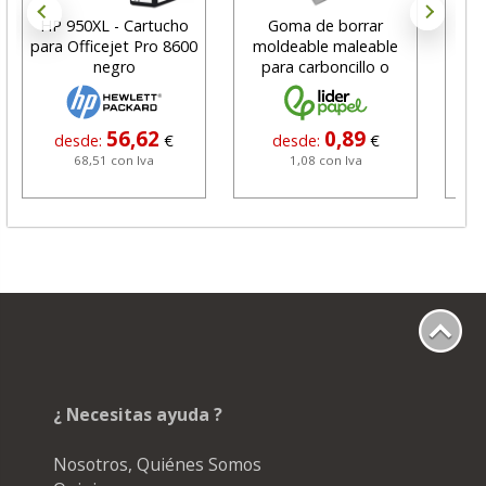
HP 950XL - Cartucho
Goma de borrar
H
para Officejet Pro 8600
moldeable maleable
C
negro
para carboncillo o
N
grafito
56,62
0,89
desde:
€
desde:
€
68,51 con Iva
1,08 con Iva
¿ Necesitas ayuda ?
Nosotros, Quiénes Somos