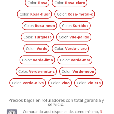
Color:
Rosa
Color:
Rosa-claro
Color:
Rosa-fluor
Color:
Rosa-metal-c
Color:
Rosa-neon
Color:
Surtidos
Color:
Turquesa
Color:
Vde-palido
Color:
Verde
Color:
Verde-claro
Color:
Verde-lima
Color:
Verde-mar
Color:
Verde-meta-c
Color:
Verde-neon
Color:
Verde-oliva
Color:
Vino
Color:
Violeta
Precios bajos en rotuladores con total garantía y
servicio.
Comprando aquí dispones de, como mínimo,
3