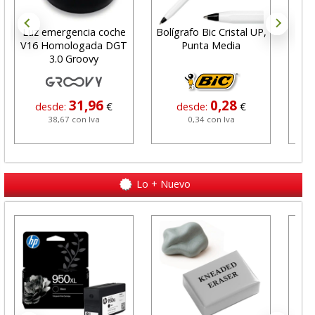
Luz emergencia coche
Bolígrafo Bic Cristal UP,
R
V16 Homologada DGT
Punta Media
b
3.0 Groovy
bo
31,96
0,28
desde:
€
desde:
€
38,67 con Iva
0,34 con Iva
Lo + Nuevo