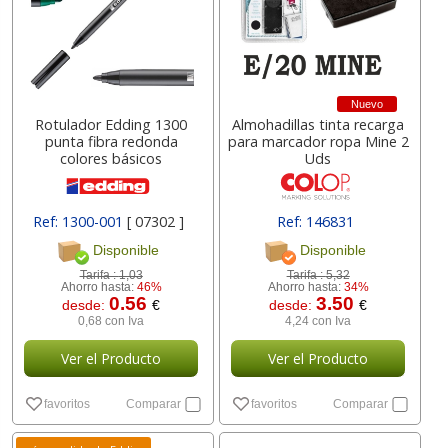
Nuevo
Rotulador Edding 1300
Almohadillas tinta recarga
punta fibra redonda
para marcador ropa Mine 2
colores básicos
Uds
Ref: 1300-001
[ 07302 ]
Ref: 146831
Disponible
Disponible
Tarifa :
1,03
Tarifa :
5,32
Ahorro hasta:
46%
Ahorro hasta:
34%
0.56
3.50
desde:
€
desde:
€
0,68 con Iva
4,24 con Iva
Ver el Producto
Ver el Producto
favoritos
Comparar
favoritos
Comparar