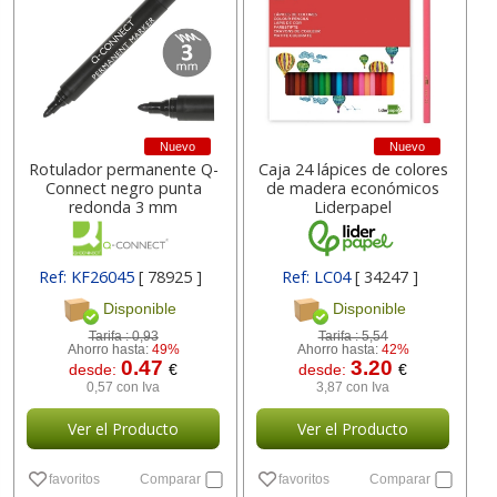
Nuevo
Nuevo
Rotulador permanente Q-
Caja 24 lápices de colores
Connect negro punta
de madera económicos
redonda 3 mm
Liderpapel
Ref: KF26045
[ 78925 ]
Ref: LC04
[ 34247 ]
Disponible
Disponible
Tarifa :
0,93
Tarifa :
5,54
Ahorro hasta:
49%
Ahorro hasta:
42%
0.47
3.20
desde:
€
desde:
€
0,57 con Iva
3,87 con Iva
Ver el Producto
Ver el Producto
favoritos
Comparar
favoritos
Comparar