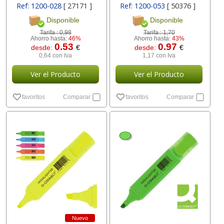
Ref: 1200-028
[ 27171 ]
Ref: 1200-053
[ 50376 ]
Disponible
Disponible
Tarifa :
0,98
Tarifa :
1,70
Ahorro hasta:
46%
Ahorro hasta:
43%
0.53
0.97
desde:
€
desde:
€
0,64 con Iva
1,17 con Iva
Ver el Producto
Ver el Producto
favoritos
Comparar
favoritos
Comparar
Nuevo