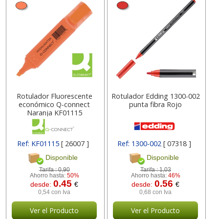
Rotulador Fluorescente
Rotulador Edding 1300-002
económico Q-connect
punta fibra Rojo
Naranja KF01115
Ref: KF01115
[ 26007 ]
Ref: 1300-002
[ 07318 ]
Disponible
Disponible
Tarifa :
0,90
Tarifa :
1,03
Ahorro hasta:
50%
Ahorro hasta:
46%
0.45
0.56
desde:
€
desde:
€
0,54 con Iva
0,68 con Iva
Ver el Producto
Ver el Producto