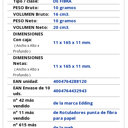
Tipo / clase:
DE FIBRA
PESO Bruto:
10 gramos
VOLUMEN Bruto:
16 cm3.
PESO Neto:
10
gramos
VOLUMEN Neto:
20 cm3.
DIMENSIONES
Con caja:
11 x 165 x 11 mm.
( Ancho x Alto x
Profundo )
DIMENSIONES
Netas:
11
x
165
x
11
mm.
( Ancho x Alto x
Profundo )
EAN unidad:
4004764288120
EAN Envase de 10
4004764432943
uds.
n° 42 más
de la marca
Edding
vendido
n° 11 más
de Rotuladores punta de fibra
vendido
para papel
n° 615 más
de la web