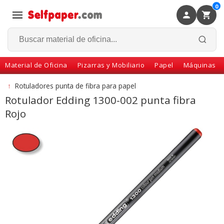
0
×
Volver
Material de Oficina
Pizarras y Mobiliario
Papel
Máquinas
↑
Rotuladores punta de fibra para papel
Rotulador Edding 1300-002 punta fibra
Rojo