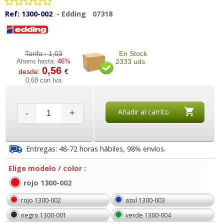
Ref:
1300-002
-
Edding
07318
Tarifa :
1,03
En Stock
Ahorro hasta:
46%
2333 uds.
0,56
desde:
€
0,68 con Iva
Añadir al carrito
-
+
Entregas: 48-72 horas hábiles, 98% envíos.
Elige modelo / color :
rojo 1300-002
rojo 1300-002
azul 1300-003
negro 1300-001
verde 1300-004