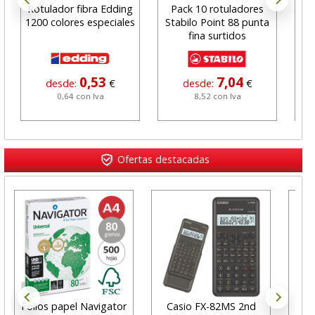
Rotulador fibra Edding
Pack 10 rotuladores
Pac
1200 colores especiales
Stabilo Point 88 punta
Ro
fina surtidos
0,53
7,04
desde:
€
desde:
€
0,64 con Iva
8,52 con Iva
Ofertas destacadas
Folios papel Navigator
Casio FX-82MS 2nd
Bo