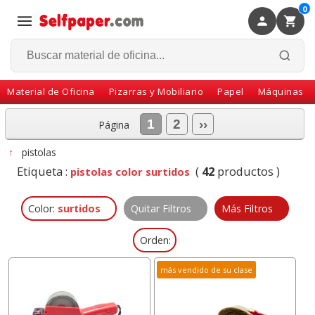
0
×
Volver
Material de Oficina
Pizarras y Mobiliario
Papel
Máquinas
1
2
››
Página
↑
pistolas
Etiqueta :
(
42
productos )
pistolas color surtidos
Color:
surtidos
Quitar Filtros
Más Filtros
Orden:
más vendido de su clase