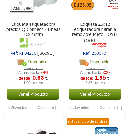
Etiqueta etiquetadora
Etiqueta 26x12
precios Q-Connect 2 Lineas
etiquetadora naranja
16x23mm
removible Meto TOVEL
Ref: KF04236
[ 36092 ]
Ref: 250070
Disponible
Disponible
Tarifa :
1,48
Tarifa :
2,92
Ahorro hasta:
44%
Ahorro hasta:
33%
0.83
1.95
desde:
€
desde:
€
1,00 con Iva
2,36 con Iva
Ver el Producto
Ver el Producto
favoritos
Comparar
favoritos
Comparar
más vendido de su clase