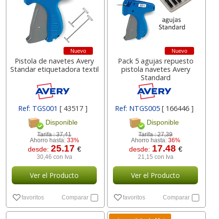
Nuevo
Nuevo
Pistola de navetes Avery
Pack 5 agujas repuesto
Standar etiquetadora textil
pistola navetes Avery
Standard
Ref: TGS001
[ 43517 ]
Ref: NTGS005
[ 166446 ]
Disponible
Disponible
Tarifa :
37,41
Tarifa :
27,39
Ahorro hasta:
33%
Ahorro hasta:
36%
25.17
17.48
desde:
€
desde:
€
30,46 con Iva
21,15 con Iva
Ver el Producto
Ver el Producto
favoritos
Comparar
favoritos
Comparar