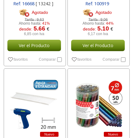
Ref: 16668
[ 13242 ]
Ref: 100919
Agotado
Agotado
Tarifa :
9,63
Tarifa :
9,06
Ahorro hasta:
41%
Ahorro hasta:
44%
5.66
5.10
desde:
€
desde:
€
6,85 con Iva
6,17 con Iva
Ver el Producto
Ver el Producto
favoritos
Comparar
favoritos
Comparar
Nuevo
Nuevo