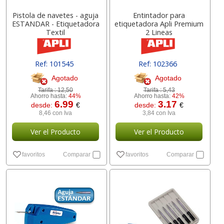
Pistola de navetes - aguja
Entintador para
ESTANDAR - Etiquetadora
etiquetadora Apli Premium
Textil
2 Lineas
Ref: 101545
Ref: 102366
Agotado
Agotado
Tarifa :
12,50
Tarifa :
5,43
Ahorro hasta:
44%
Ahorro hasta:
42%
6.99
3.17
desde:
€
desde:
€
8,46 con Iva
3,84 con Iva
Ver el Producto
Ver el Producto
favoritos
Comparar
favoritos
Comparar