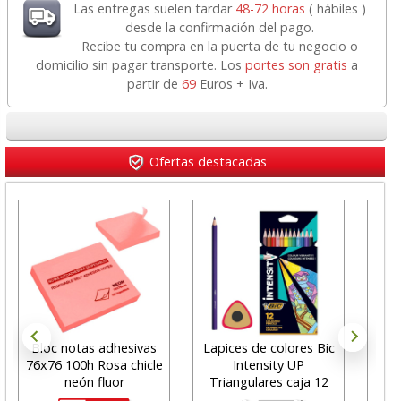
Las entregas suelen tardar
48-72 horas
( hábiles )
desde la confirmación del pago.
Recibe tu compra en la puerta de tu negocio o
domicilio sin pagar transporte. Los
portes son gratis
a
partir de
69
Euros + Iva.
Ofertas destacadas
Bloc notas adhesivas
Lapices de colores Bic
Ca
76x76 100h Rosa chicle
Intensity UP
por
neón fluor
Triangulares caja 12
co