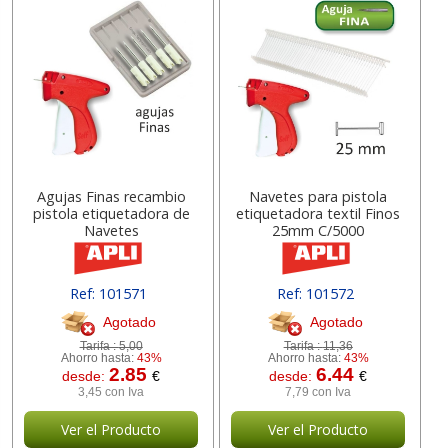
Agujas Finas recambio
Navetes para pistola
pistola etiquetadora de
etiquetadora textil Finos
Navetes
25mm C/5000
Ref: 101571
Ref: 101572
Agotado
Agotado
Tarifa :
5,00
Tarifa :
11,36
Ahorro hasta:
43%
Ahorro hasta:
43%
2.85
6.44
desde:
€
desde:
€
3,45 con Iva
7,79 con Iva
Ver el Producto
Ver el Producto