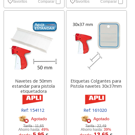
favoritos
Comparar
favoritos
Comparar
Navetes de 50mm
Etiquetas Colgantes para
estandar para pistola
Pistola navetes 30x37mm
etiquetadora
Ref: 154112
Ref: 161020
Agotado
Agotado
Tarifa :
11,65
Tarifa :
22,49
Ahorro hasta:
49%
Ahorro hasta:
39%
5.95
13.65