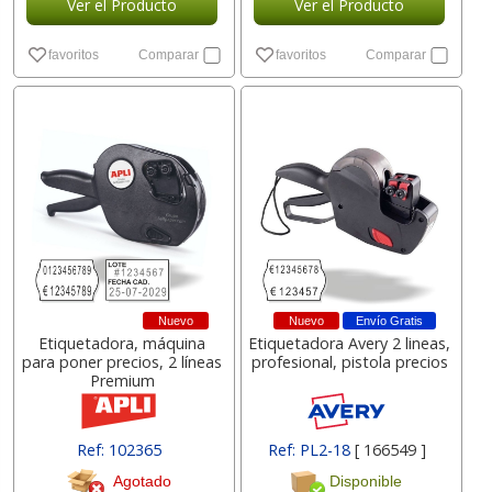
Ver el Producto
Ver el Producto
favoritos
Comparar
favoritos
Comparar
Nuevo
Nuevo
Envío Gratis
Etiquetadora, máquina
Etiquetadora Avery 2 lineas,
para poner precios, 2 líneas
profesional, pistola precios
Premium
Ref: 102365
Ref: PL2-18
[ 166549 ]
Agotado
Disponible