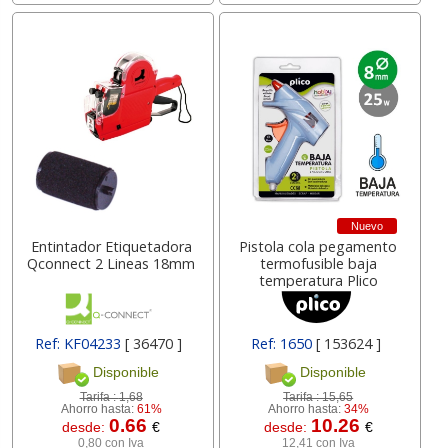
Nuevo
Entintador Etiquetadora
Pistola cola pegamento
Qconnect 2 Lineas 18mm
termofusible baja
temperatura Plico
Ref: KF04233
[ 36470 ]
Ref: 1650
[ 153624 ]
Disponible
Disponible
Tarifa :
1,68
Tarifa :
15,65
Ahorro hasta:
61%
Ahorro hasta:
34%
0.66
10.26
desde:
€
desde:
€
0,80 con Iva
12,41 con Iva