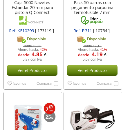
Caja 5000 Navetes
Pack 50 barras cola
Estandar 20 mm para
pegamento purpurina
pistola Q-Connect
termofusible 7 mm
Ref: KF10299
[ 173119 ]
Ref: PG11
[ 10754 ]
Disponible
Disponible
Tarifa :
8,38
Tarifa :
7,13
Ahorro hasta:
42%
Ahorro hasta:
41%
4.85
4.19
desde:
€
desde:
€
5,87 con Iva
5,07 con Iva
Ver el Producto
Ver el Producto
favoritos
Comparar
favoritos
Comparar