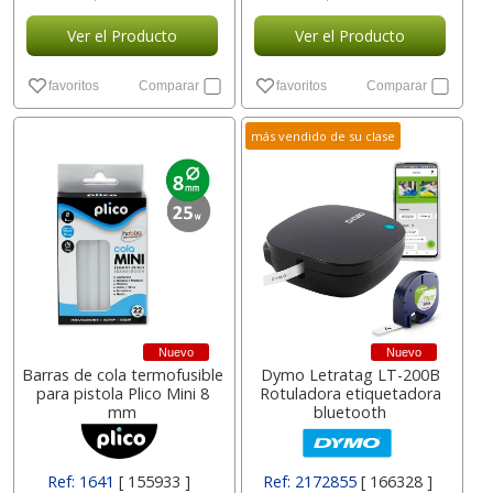
Ver el Producto
Ver el Producto
favoritos
Comparar
favoritos
Comparar
más vendido de su clase
Nuevo
Nuevo
Barras de cola termofusible
Dymo Letratag LT-200B
para pistola Plico Mini 8
Rotuladora etiquetadora
mm
bluetooth
Ref: 1641
[ 155933 ]
Ref: 2172855
[ 166328 ]