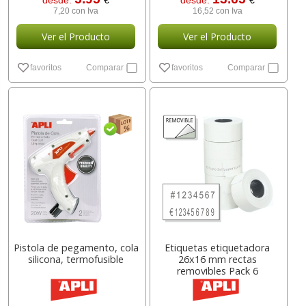
desde:
€
desde:
€
7,20 con Iva
16,52 con Iva
Ver el Producto
Ver el Producto
favoritos
Comparar
favoritos
Comparar
Pistola de pegamento, cola
Etiquetas etiquetadora
silicona, termofusible
26x16 mm rectas
removibles Pack 6