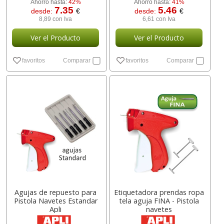
Ahorro hasta:
42%
Ahorro hasta:
41%
7.35
5.46
desde:
€
desde:
€
8,89 con Iva
6,61 con Iva
Ver el Producto
Ver el Producto
favoritos
Comparar
favoritos
Comparar
Agujas de repuesto para
Etiquetadora prendas ropa
Pistola Navetes Estandar
tela aguja FINA - Pistola
Apli
navetes