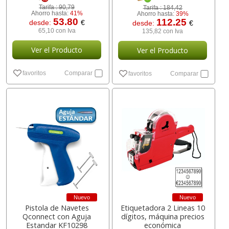
Tarifa :
90,79
Tarifa :
184,42
Ahorro hasta:
41%
Ahorro hasta:
39%
53.80
112.25
desde:
€
desde:
€
65,10 con Iva
135,82 con Iva
Ver el Producto
Ver el Producto
favoritos
Comparar
favoritos
Comparar
Nuevo
Nuevo
Pistola de Navetes
Etiquetadora 2 Lineas 10
Qconnect con Aguja
dígitos, máquina precios
Estandar KF10298
económica