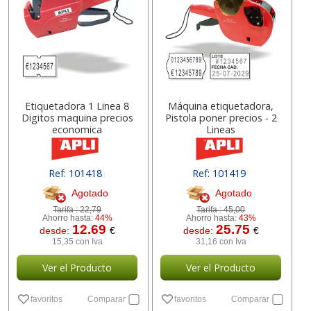
Etiquetadora 1 Linea 8
Máquina etiquetadora,
Digitos maquina precios
Pistola poner precios - 2
economica
Lineas
Ref: 101418
Ref: 101419
Agotado
Agotado
Tarifa :
22,79
Tarifa :
45,00
Ahorro hasta:
44%
Ahorro hasta:
43%
12.69
25.75
desde:
€
desde:
€
15,35 con Iva
31,16 con Iva
Ver el Producto
Ver el Producto
favoritos
Comparar
favoritos
Comparar