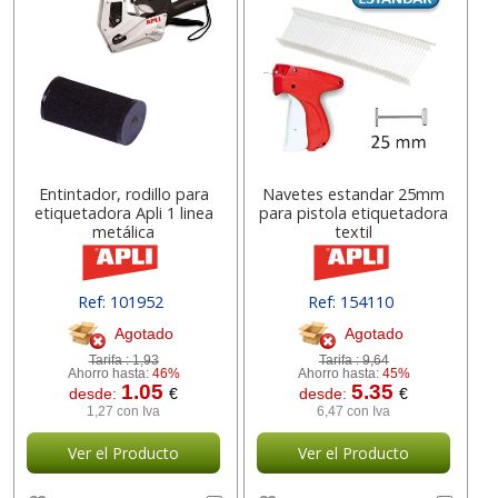
Entintador, rodillo para
Navetes estandar 25mm
etiquetadora Apli 1 linea
para pistola etiquetadora
metálica
textil
Ref: 101952
Ref: 154110
Agotado
Agotado
Tarifa :
1,93
Tarifa :
9,64
Ahorro hasta:
46%
Ahorro hasta:
45%
1.05
5.35
desde:
€
desde:
€
1,27 con Iva
6,47 con Iva
Ver el Producto
Ver el Producto