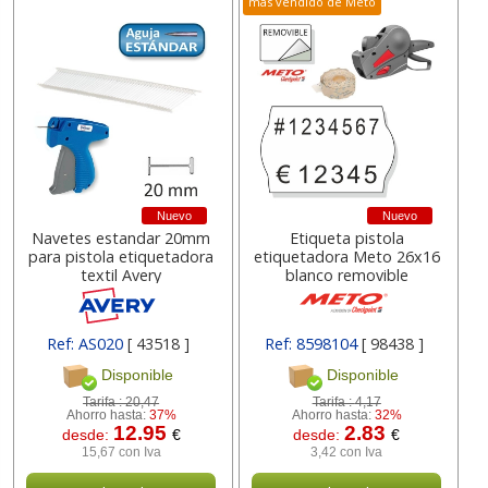
más vendido de Meto
Nuevo
Nuevo
Navetes estandar 20mm
Etiqueta pistola
para pistola etiquetadora
etiquetadora Meto 26x16
textil Avery
blanco removible
Ref: AS020
[ 43518 ]
Ref: 8598104
[ 98438 ]
Disponible
Disponible
Tarifa :
20,47
Tarifa :
4,17
Ahorro hasta:
37%
Ahorro hasta:
32%
12.95
2.83
desde:
€
desde:
€
15,67 con Iva
3,42 con Iva