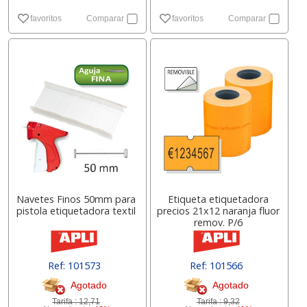
favoritos
Comparar
favoritos
Comparar
Navetes Finos 50mm para
Etiqueta etiquetadora
pistola etiquetadora textil
precios 21x12 naranja fluor
remov. P/6
Ref: 101573
Ref: 101566
Agotado
Agotado
Tarifa :
12,71
Tarifa :
9,32