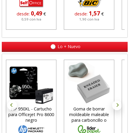
0,49
1,57
desde:
€
desde:
€
0,59 con Iva
1,90 con Iva
Lo + Nuevo
HP 950XL - Cartucho
Goma de borrar
H
para Officejet Pro 8600
moldeable maleable
C
negro
para carboncillo o
N
grafito