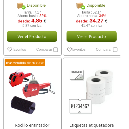
Disponible
Disponible
Tarifa :
7,17
Tarifa :
52,14
Ahorro hasta:
32%
Ahorro hasta:
34%
4.85
34.27
desde:
€
desde:
€
5,87 con Iva
41,47 con Iva
Ver el Producto
Ver el Producto
favoritos
Comparar
favoritos
Comparar
más vendido de su clase
Rodillo entintador
Etiquetas etiquetadora