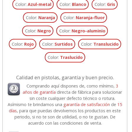
Color:
Azul-metal
Color:
Blanco
Color:
Gris
Color:
Naranja
Color:
Naranja-fluor
Color:
Negro
Color:
Negro-aluminio
Color:
Rojo
Color:
Surtidos
Color:
Translucido
Color:
Traslucido
Calidad en pistolas, garantía y buen precio.
Comprando aquí dispones de, como mínimo,
3
años de garantía
directa de fábrica para solucionar
sin coste cualquier defecto técnico o rotura.
Asímismo te brindamos una
garantía de satisfacción
de
15
días
, para que puedas devolvernos los productos en este
periodo, si no te son de utilidad, o no te gustan. De
acuerdo con las condiciones de venta.