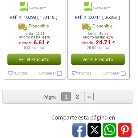
Ref: KF10298
[ 173118 ]
Ref: KF00711
[ 36089 ]
Disponible
Disponible
Tarifa :
11,11
Tarifa :
42,37
Ahorro hasta:
41%
Ahorro hasta:
42%
6.61
24.71
desde:
€
desde:
€
8,00 con Iva
29,90 con Iva
Ver el Producto
Ver el Producto
favoritos
Comparar
favoritos
Comparar
1
2
››
Página
Comparte esta página en :