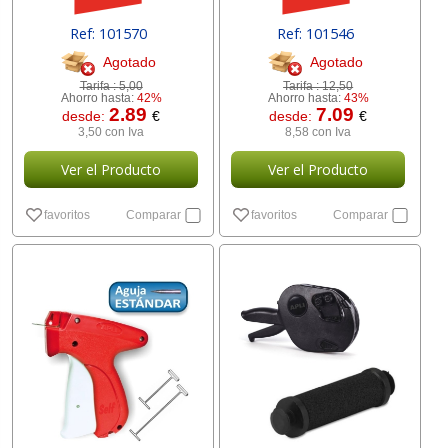
Ref: 101570
Ref: 101546
Agotado
Agotado
Tarifa :
5,00
Tarifa :
12,50
Ahorro hasta:
42%
Ahorro hasta:
43%
2.89
7.09
desde:
€
desde:
€
3,50 con Iva
8,58 con Iva
Ver el Producto
Ver el Producto
favoritos
Comparar
favoritos
Comparar