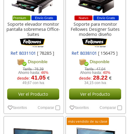
Premium
Envío Gratis
Nuevo
Envío Gratis
Soporte elevador monitor
Soporte para monitor
pantalla sobremesa Office-
Fellowes Designer Suites
Suites
moderno diseño
Ref: 8031101
[ 78285 ]
Ref: 8038101
[ 156475 ]
Disponible
Disponible
Tarifa :
76,39
Tarifa :
47,04
Ahorro hasta:
46%
Ahorro hasta:
40%
41.05
28.22
desde:
€
desde:
€
49,67 con Iva
34,15 con Iva
Ver el Producto
Ver el Producto
favoritos
Comparar
favoritos
Comparar
más vendido de su clase