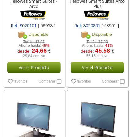
Fellowes Smart Suites -
Fellowes Smart Suites Arco
Arco
Plus
Ref: 8020101
[ 58958 ]
Ref: 8020801
[ 43901 ]
Disponible
Disponible
Tarifa :
47,97
Tarifa :
77,23
Ahorro hasta:
49%
Ahorro hasta:
41%
24.66
45.58
desde:
€
desde:
€
29,84 con Iva
55,15 con Iva
Ver el Producto
Ver el Producto
favoritos
Comparar
favoritos
Comparar