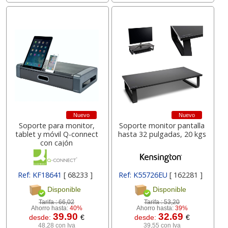
Nuevo
Nuevo
Soporte para monitor,
Soporte monitor pantalla
tablet y móvil Q-connect
hasta 32 pulgadas, 20 kgs
con cajón
Ref: KF18641
[ 68233 ]
Ref: K55726EU
[ 162281 ]
Disponible
Disponible
Tarifa :
66,02
Tarifa :
53,20
Ahorro hasta:
40%
Ahorro hasta:
39%
39.90
32.69
desde:
€
desde:
€
48,28 con Iva
39,55 con Iva