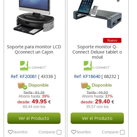
Nuevo
Soporte para monitor LCD
Soporte monitor Q-
Qconnect un Cajon
Connect Deluxe tablet o
móvil
Ref: KF20081
[ 43336 ]
Ref: KF18640
[ 68232 ]
Disponible
Disponible
Tarifa :
81,36
Tarifa :
46,50
Ahorro hasta:
39%
Ahorro hasta:
37%
49.95
29.40
desde:
€
desde:
€
60,44 con Iva
35,57 con Iva
Ver el Producto
Ver el Producto
favoritos
Comparar
favoritos
Comparar