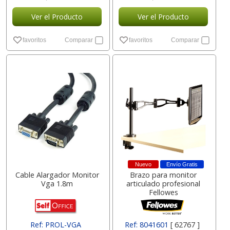
Ver el Producto
Ver el Producto
favoritos
Comparar
favoritos
Comparar
Nuevo
Envío Gratis
Cable Alargador Monitor
Brazo para monitor
Vga 1.8m
articulado profesional
Fellowes
Ref: PROL-VGA
Ref: 8041601
[ 62767 ]