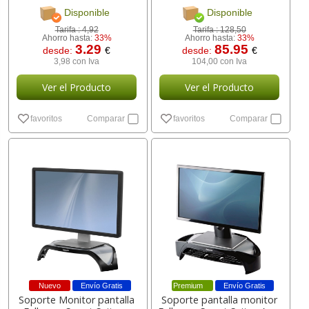
[ 10.15.0202 ]
Disponible
Disponible
Tarifa :
4,92
Tarifa :
128,50
Ahorro hasta:
33%
Ahorro hasta:
33%
3.29
85.95
desde:
€
desde:
€
3,98 con Iva
104,00 con Iva
Ver el Producto
Ver el Producto
favoritos
Comparar
favoritos
Comparar
Nuevo
Envío Gratis
Premium
Envío Gratis
Soporte Monitor pantalla
Soporte pantalla monitor