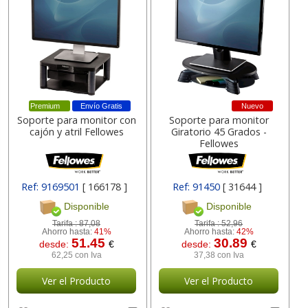
Premium
Envío Gratis
Nuevo
Soporte para monitor con
Soporte para monitor
cajón y atril Fellowes
Giratorio 45 Grados -
Fellowes
Ref: 9169501
[ 166178 ]
Ref: 91450
[ 31644 ]
Disponible
Disponible
Tarifa :
87,08
Tarifa :
52,96
Ahorro hasta:
41%
Ahorro hasta:
42%
51.45
30.89
desde:
€
desde:
€
62,25 con Iva
37,38 con Iva
Ver el Producto
Ver el Producto