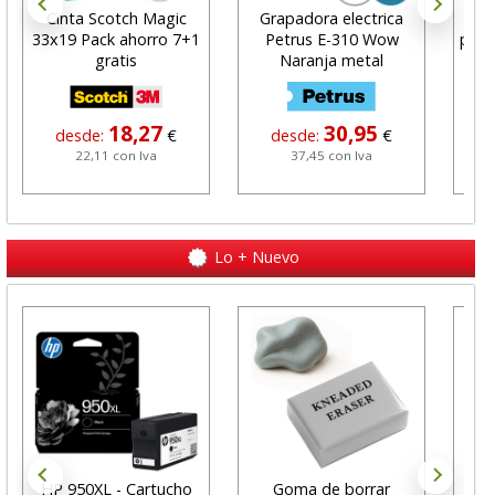
Cinta Scotch Magic
Grapadora electrica
S
33x19 Pack ahorro 7+1
Petrus E-310 Wow
pant
gratis
Naranja metal
18,27
30,95
desde:
€
desde:
€
22,11 con Iva
37,45 con Iva
Lo + Nuevo
HP 950XL - Cartucho
Goma de borrar
H