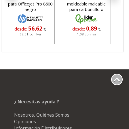
para Officejet Pro 8600
moldeable maleable
C
negro
para carboncillo o
N
grafito
56,62
0,89
desde:
€
desde:
€
68,51 con Iva
1,08 con Iva
¿ Necesitas ayuda ?
Nosotros, Quiénes Somos
Opiniones
Información Distribuidores