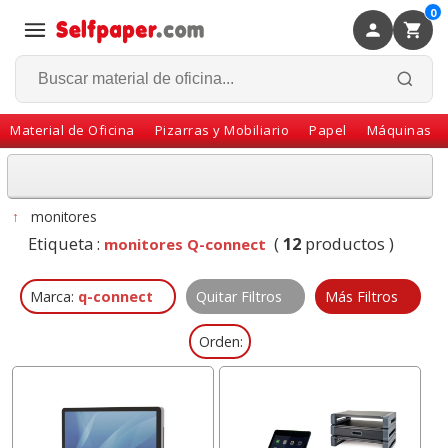
0
×
Volver
Material de Oficina
Pizarras y Mobiliario
Papel
Máquinas
↑
monitores
Etiqueta :
(
12
productos )
monitores Q-connect
Marca:
q-connect
Quitar Filtros
Más Filtros
Orden: